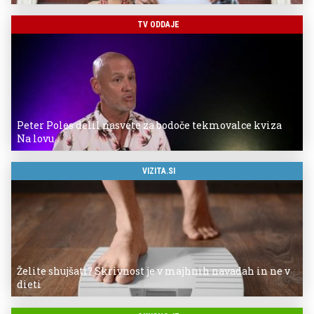
TV ODDAJE
Peter Poles delil nasvete za bodoče tekmovalce kviza
Na lovu
VIZITA.SI
Želite shujšati? Skrivnost je v majhnih navadah in ne v
dieti