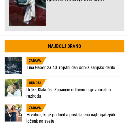
NAJBOLJ BRANO
ZABAVA
Tina Gaber za 40. rojstni dan dobila sanjsko darilo
ODNOSI
Urška Klakočar Zupančič odločno o govoricah o
razhodu
ZABAVA
Hrvatica, ki je po ločitvi postala ena najbogatejših
ločenk na svetu