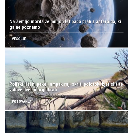
Na Zemljo morda že milijon let pada prah z asteroida, ki
ga ne poznamo
VESOLJE
Poljski Hel ni pekel, ampak raj: skriti polotok, kjer slišite
valove dveh morij hkrati
POTOVANJA