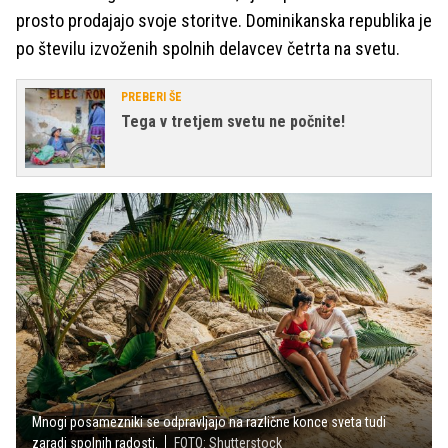
prosto prodajajo svoje storitve. Dominikanska republika je
po številu izvoženih spolnih delavcev četrta na svetu.
PREBERI ŠE
Tega v tretjem svetu ne počnite!
Mnogi posamezniki se odpravljajo na različne konce sveta tudi
zaradi spolnih radosti.
FOTO: Shutterstock