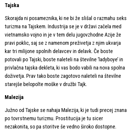
Tajska
Skorajda ni posameznika, ki ne bi že slišal o razmahu seks
turizma na Tajskem. Industrija se je v državi začela med
vietnamsko vojno in je v tem delu jugovzhodne Azije že
pravi poklic, saj se z namenom preživetja z njim ukvarja
kar tri milijone spolnih delavcev in delavk. Če boste
potovali po Tajski, boste naleteli na številne ’ladyboye’ in
privlačna tajska dekleta, ki vas bodo vabili na nova spolna
doživetja. Prav tako boste zagotovo naleteli na številne
starejše belopolte moške v družbi Tajk.
Malezija
Južno od Tajske se nahaja Malezija, ki je tudi precej znana
po tovrstnemu turizmu. Prostitucija je tu sicer
nezakonita, so pa storitve še vedno široko dostopne.