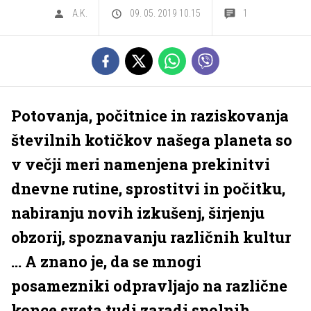
A.K.
09. 05. 2019 10.15
1
Potovanja, počitnice in raziskovanja
številnih kotičkov našega planeta so
v večji meri namenjena prekinitvi
dnevne rutine, sprostitvi in počitku,
nabiranju novih izkušenj, širjenju
obzorij, spoznavanju različnih kultur
… A znano je, da se mnogi
posamezniki odpravljajo na različne
konce sveta tudi zaradi spolnih