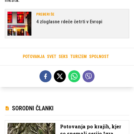
PREBERI ŠE
4 zloglasne rdeče četrti v Evropi
POTOVANJA
SVET
SEKS
TURIZEM
SPOLNOST
SORODNI ČLANKI
Potovanja po krajih, kjer
so snemali serijo Igra