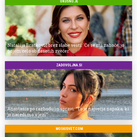
OKUSNO.JE
Natalija Bratkovič brez slabe vesti: 'Če se mi zahoče, jo
pojem celo ob desetih zvečer'
ZADOVOLJNA.SI
Anastasia po razhodu in spravi: "To je največja napaka, ki
jo naredimo v jezi"
MOSKISVET.COM