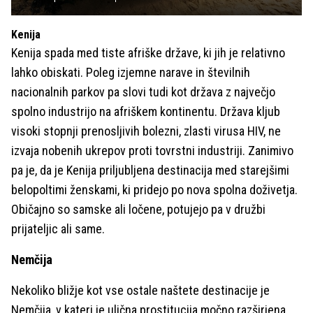
Kenija
Kenija spada med tiste afriške države, ki jih je relativno
lahko obiskati. Poleg izjemne narave in številnih
nacionalnih parkov pa slovi tudi kot država z največjo
spolno industrijo na afriškem kontinentu. Država kljub
visoki stopnji prenosljivih bolezni, zlasti virusa HIV, ne
izvaja nobenih ukrepov proti tovrstni industriji. Zanimivo
pa je, da je Kenija priljubljena destinacija med starejšimi
belopoltimi ženskami, ki pridejo po nova spolna doživetja.
Običajno so samske ali ločene, potujejo pa v družbi
prijateljic ali same.
Nemčija
Nekoliko bližje kot vse ostale naštete destinacije je
Nemčija, v kateri je ulična prostitucija močno razširjena,