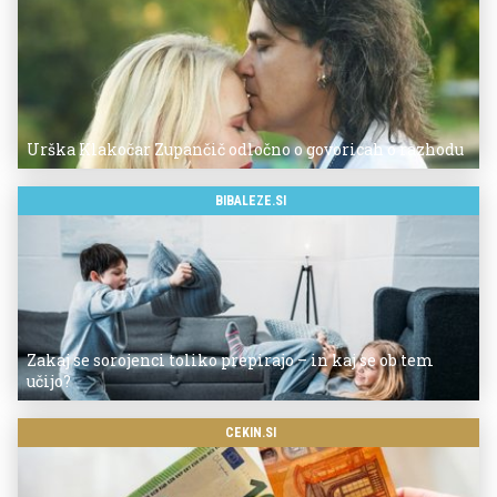
Urška Klakočar Zupančič odločno o govoricah o razhodu
BIBALEZE.SI
Zakaj se sorojenci toliko prepirajo – in kaj se ob tem
učijo?
CEKIN.SI