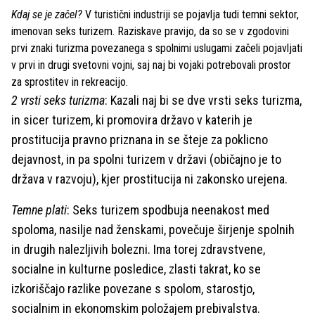
Kdaj se je začel?
V turistični industriji se pojavlja tudi temni sektor,
imenovan seks turizem. Raziskave pravijo, da so se v zgodovini
prvi znaki turizma povezanega s spolnimi uslugami začeli pojavljati
v prvi in drugi svetovni vojni, saj naj bi vojaki potrebovali prostor
za sprostitev in rekreacijo.
2 vrsti seks turizma
: Kazali naj bi se dve vrsti seks turizma,
in sicer turizem, ki promovira državo v katerih je
prostitucija pravno priznana in se šteje za poklicno
dejavnost, in pa spolni turizem v državi (običajno je to
država v razvoju), kjer prostitucija ni zakonsko urejena.
Temne plati
: Seks turizem spodbuja neenakost med
spoloma, nasilje nad ženskami, povečuje širjenje spolnih
in drugih nalezljivih bolezni. Ima torej zdravstvene,
socialne in kulturne posledice, zlasti takrat, ko se
izkoriščajo razlike povezane s spolom, starostjo,
socialnim in ekonomskim položajem prebivalstva.