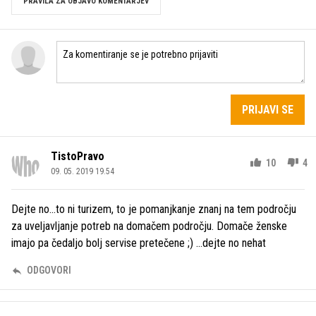
PRAVILA ZA OBJAVO KOMENTARJEV
PRIJAVI SE
TistoPravo
10
4
09. 05. 2019 19.54
Dejte no...to ni turizem, to je pomanjkanje znanj na tem področju
za uveljavljanje potreb na domačem področju. Domače ženske
imajo pa čedaljo bolj servise pretečene ;) ...dejte no nehat
ODGOVORI