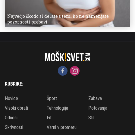
Največjo škodo si delate s tem, ko ne namenjate
pozornosti prebavi
RUBRIKE:
Novice
Šport
Zabava
Visoki obrati
Tehnologija
Potovanja
Odnosi
Fit
Stil
Skrivnosti
Varni v prometu