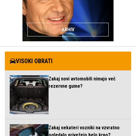
ARHIV
VISOKI OBRATI
Zakaj novi avtomobili nimajo več
rezervne gume?
Zakaj nekateri vozniki na vzvratno
ogledalo privežejo belo krpo?