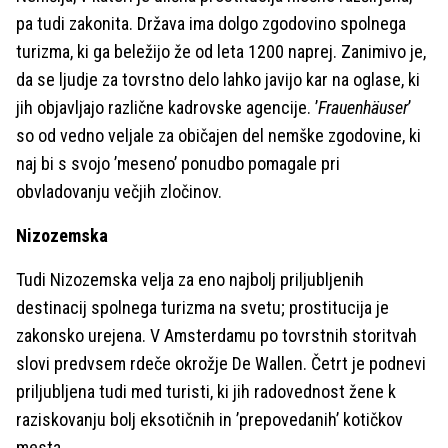
pa tudi zakonita. Država ima dolgo zgodovino spolnega
turizma, ki ga beležijo že od leta 1200 naprej. Zanimivo je,
da se ljudje za tovrstno delo lahko javijo kar na oglase, ki
jih objavljajo različne kadrovske agencije. ’
Frauenhäuser
’
so od vedno veljale za običajen del nemške zgodovine, ki
naj bi s svojo ’meseno’ ponudbo pomagale pri
obvladovanju večjih zločinov.
Nizozemska
Tudi Nizozemska velja za eno najbolj priljubljenih
destinacij spolnega turizma na svetu; prostitucija je
zakonsko urejena. V Amsterdamu po tovrstnih storitvah
slovi predvsem rdeče okrožje De Wallen. Četrt je podnevi
priljubljena tudi med turisti, ki jih radovednost žene k
raziskovanju bolj eksotičnih in ’prepovedanih’ kotičkov
mesta.