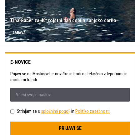
Tina Gaber za 40. rojstni dan dobila sanjsko darilo
ZABAVA
E-NOVICE
Prijavi se na Moskisvet e-novičke in bodi na tekočem z lepotnimi in
modnimi trendi.
Strinjam se s
splošnimi pogoji
in
Politiko zasebnosti
.
PRIJAVI SE