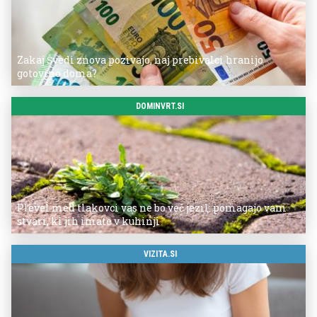
Zakaj Švedi znova pozivajo, naj prebivalci hranijo
gotovino doma?
DOMINVRT.SI
Plevel med tlakovci vas ne bo več jezil: pomagajo vam
stvari, ki jih imate v kuhinji
VIZITA.SI