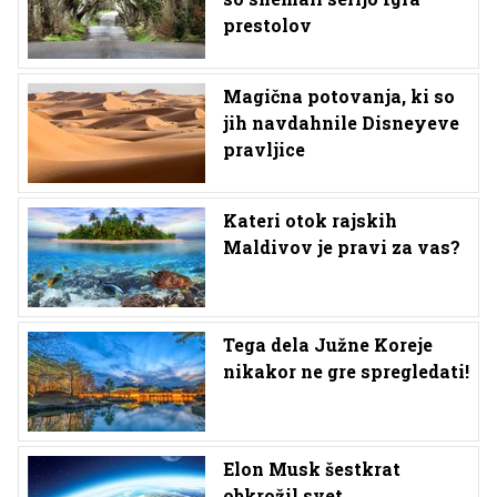
prestolov
Magična potovanja, ki so
jih navdahnile Disneyeve
pravljice
Kateri otok rajskih
Maldivov je pravi za vas?
Tega dela Južne Koreje
nikakor ne gre spregledati!
Elon Musk šestkrat
obkrožil svet