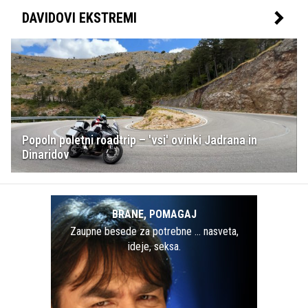
DAVIDOVI EKSTREMI
Popoln poletni roadtrip – 'vsi' ovinki Jadrana in
Dinaridov
BRANE, POMAGAJ
Zaupne besede za potrebne … nasveta,
ideje, seksa.