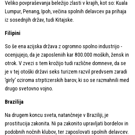
Veliko povpraševanja beležijo zlasti v krajih, kot so: Kuala
Lumpur, Penang, Ipoh, večina spolnih delavcev pa prihaja
iz sosednjih držav, tudi Kitajske.
Filipini
So še ena azijska država z ogromno spolno industrijo -
ocenjujejo, da je zaposleniih kar 800.000 moških, žensk in
otrok. V zvezi s tem krožijo tudi različne domneve, da se
je v tej otoški državi seks turizem razvil predvsem zaradi
’girly’ oziroma strptizerskih barov, ki so se razmahnili med
drugo svetovno vojno.
Brazilija
Na drugem koncu sveta, natančneje v Braziliji, je
prostitucija zakonita. Ni pa zakonito upravljati bordelov in
podobnih nočnih klubov, ter zaposlovati spolnih delavcev.