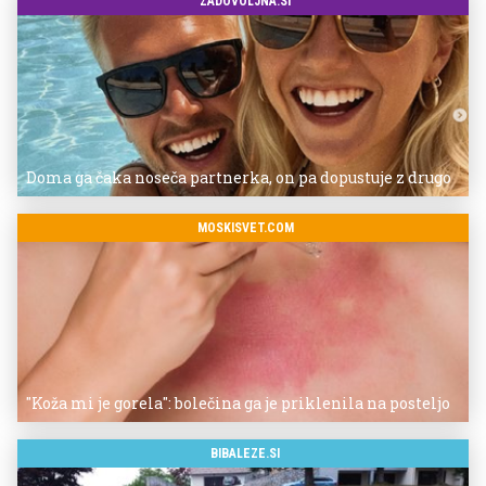
ZADOVOLJNA.SI
Doma ga čaka noseča partnerka, on pa dopustuje z drugo
MOSKISVET.COM
"Koža mi je gorela": bolečina ga je priklenila na posteljo
BIBALEZE.SI