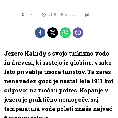
L.P.
21. 05. 2018 15.30
0
Jezero Kaindy s svojo turkizno vodo
in drevesi, ki rastejo iz globine, vsako
leto privablja tisoče turistov. Ta zares
nenavaden gozd je nastal leta 1911 kot
odgovor na močan potres. Kopanje v
jezeru je praktično nemogoče, saj
temperatura vode poleti znaša največ
6 stopinj celzija.