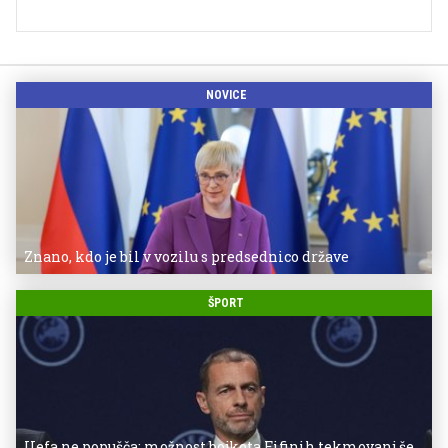
NOVICE
Znano, kdo je bil v vozilu s predsednico države
ŠPORT
Uefa ne popušča: možnost bojkota Fifinih tekmovanj še