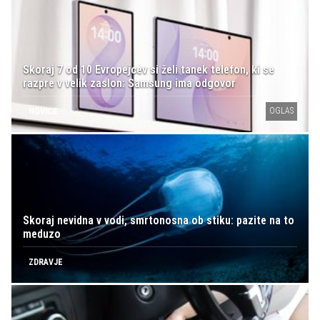
Skoraj 7 od 10 Evropejcev si želi tanek telefon, ki se
razpre v velik zaslon: Samsung ima odgovor
OGLAS
NOVICE
Skoraj nevidna v vodi, smrtonosna ob stiku: pazite na to
meduzo
ZDRAVJE