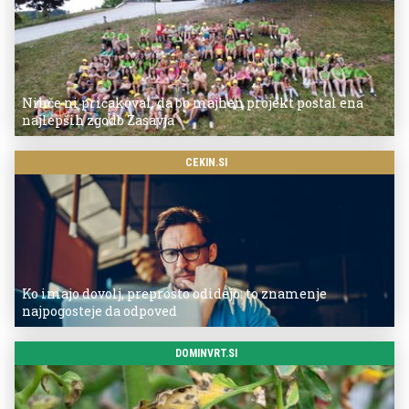
Nihče ni pričakoval, da bo majhen projekt postal ena
najlepših zgodb Zasavja
CEKIN.SI
Ko imajo dovolj, preprosto odidejo: to znamenje
najpogosteje da odpoved
DOMINVRT.SI