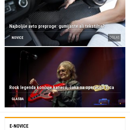
Najboljše avto preproge: gumijaste ali tekstilne?
OGLAS
NOVICE
Rock legenda končuje kariero, čaka na operacijo srca
GLASBA
E-NOVICE