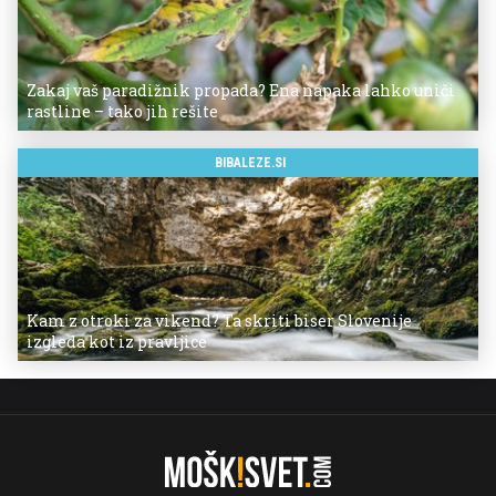
Zakaj vaš paradižnik propada? Ena napaka lahko uniči
rastline – tako jih rešite
BIBALEZE.SI
Kam z otroki za vikend? Ta skriti biser Slovenije
izgleda kot iz pravljice