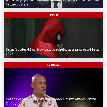
vedno obstaja
POPIN
Film Spider-Man: Nov dan prevzel filmski prestol leta
2026
TV ODDAJE
Peter Poles delil nasvete za bodoče tekmovalce kviza
Na lovu