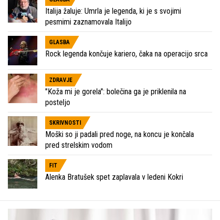
Italija žaluje: Umrla je legenda, ki je s svojimi
pesmimi zaznamovala Italijo
GLASBA
Rock legenda končuje kariero, čaka na operacijo srca
ZDRAVJE
"Koža mi je gorela": bolečina ga je priklenila na
posteljo
SKRIVNOSTI
Moški so ji padali pred noge, na koncu je končala
pred strelskim vodom
FIT
Alenka Bratušek spet zaplavala v ledeni Kokri