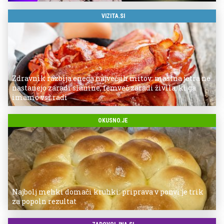
VIZITA.SI
Zdravnik razbija enega največjih mitov: mastna jetra ne
nastanejo zaradi slanine, temveč zaradi živila, ki ga
imamo vsi radi
OKUSNO.JE
Najbolj mehki domači kruhki: priprava v ponvi je trik
za popoln rezultat