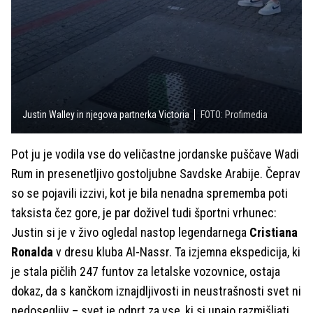
Justin Walley in njegova partnerka Victoria
FOTO: Profimedia
Pot ju je vodila vse do veličastne jordanske puščave Wadi
Rum in presenetljivo gostoljubne Savdske Arabije. Čeprav
so se pojavili izzivi, kot je bila nenadna sprememba poti
taksista čez gore, je par doživel tudi športni vrhunec:
Justin si je v živo ogledal nastop legendarnega
Cristiana
Ronalda
v dresu kluba Al-Nassr. Ta izjemna ekspedicija, ki
je stala pičlih 247 funtov za letalske vozovnice, ostaja
dokaz, da s kančkom iznajdljivosti in neustrašnosti svet ni
nedosegljiv – svet je odprt za vse, ki si upajo razmišljati