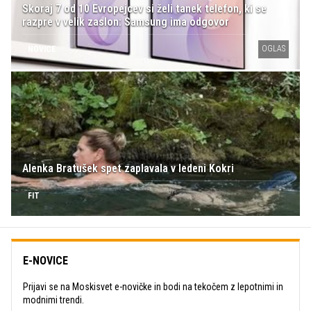
Skoraj 7 od 10 Evropejcev si želi tanek telefon, ki se
razpre v velik zaslon: Samsung ima odgovor
OGLAS
NOVICE
Alenka Bratušek spet zaplavala v ledeni Kokri
FIT
E-NOVICE
Prijavi se na Moskisvet e-novičke in bodi na tekočem z lepotnimi in
modnimi trendi.