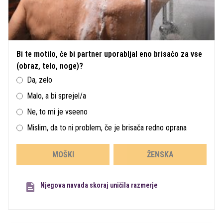
Bi te motilo, če bi partner uporabljal eno brisačo za vse
(obraz, telo, noge)?
Da, zelo
Malo, a bi sprejel/a
Ne, to mi je vseeno
Mislim, da to ni problem, če je brisača redno oprana
MOŠKI
ŽENSKA
Njegova navada skoraj uničila razmerje