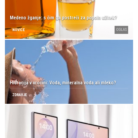
Medeno žganje: s čim ga postreči za popoln užitek?
OGLAS
NOVICE
Hidracija v vročini: Voda, mineralna voda ali mleko?
ZDRAVJE