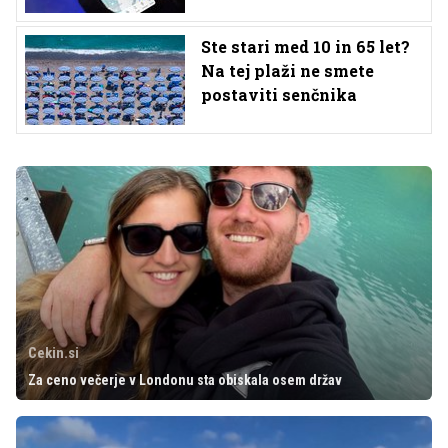
Ste stari med 10 in 65 let?
Na tej plaži ne smete
postaviti senčnika
Cekin.si
Za ceno večerje v Londonu sta obiskala osem držav