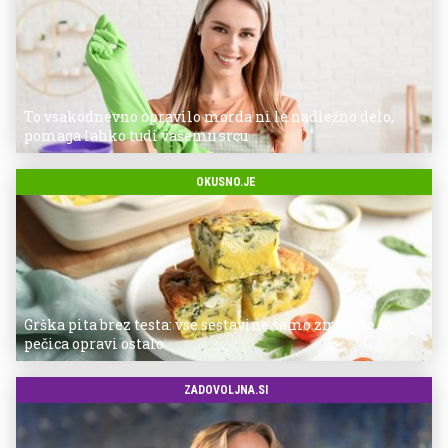
To vsakodnevno opravilo morda ni le nadležno delo,
pomaga lahko tudi vašemu srcu
OKUSNO.JE
Grška pita brez testa: vse sestavine samo zmešate in
pečica opravi ostalo
ZADOVOLJNA.SI