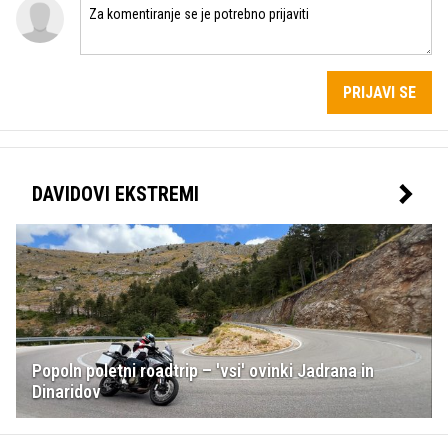
PRIJAVI SE
DAVIDOVI EKSTREMI
Popoln poletni roadtrip – 'vsi' ovinki Jadrana in
Dinaridov