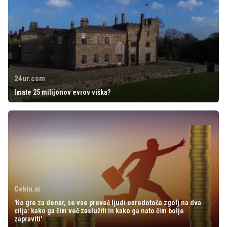
24ur.com
Imate 25 milijonov evrov viška?
Cekin.si
'Ko gre za denar, se vse preveč ljudi osredotoča zgolj na dva
cilja: kako ga čim več zaslužiti in kako ga nato čim bolje
zapraviti'