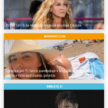
Pri 61 letih še vedno narekuje modne trende
MOSKISVET.COM
Igralka pri 51 letih navdušuje v kopalkah: z možem
uživa v romantičnem poletju
BIBALEZE.SI