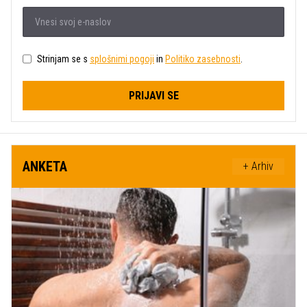
Strinjam se s
splošnimi pogoji
in
Politiko zasebnosti
.
PRIJAVI SE
ANKETA
+ Arhiv