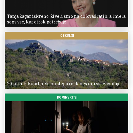
Tanja Žagar iskreno: Živeli smo na 40 kvadratih, a imela
sem vse, kar otrok potrebuje
CEKIN.SI
20-letnik kupil hišo na slepo in danes mu vsi zavidajo
DOMINVRT.SI