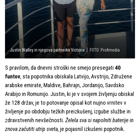
Justin Walley in njegova partnerka Victoria
FOTO: Profimedia
S pravilom, da dnevni stroški ne smejo presegati
40
funtov
, sta popotnika obiskala Latvijo, Avstrijo, Združene
arabske emirate, Maldive, Bahrajn, Jordanijo, Savdsko
Arabijo in Romunijo. Justin, ki je v svojem življenju obiskal
že 128 držav, je to potovanje opisal kot nujno vrnitev v
življenje po obdobju težkih preizkušenj, izgube službe in
zdravstvenih nevšečnosti.
Želela sva si napolniti baterije in
znova začutiti utrip sveta,
je pojasnil izkušeni popotnik.