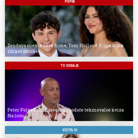
POPIN
Zendaya snema nove filme, Tom Holland doma kuha
zdrave obroke
TV ODDAJE
Peter Poles delil nasvete za bodoče tekmovalce kviza
Na lovu
VIZITA.SI