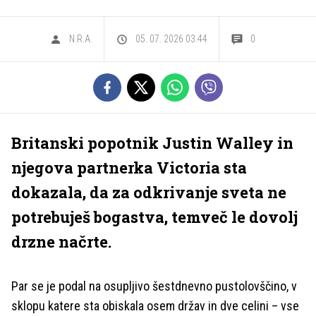
N.R.A.
05. 07. 2026 03.44
0
Britanski popotnik Justin Walley in
njegova partnerka Victoria sta
dokazala, da za odkrivanje sveta ne
potrebuješ bogastva, temveč le dovolj
drzne načrte.
Par se je podal na osupljivo šestdnevno pustolovščino, v
sklopu katere sta obiskala osem držav in dve celini – vse