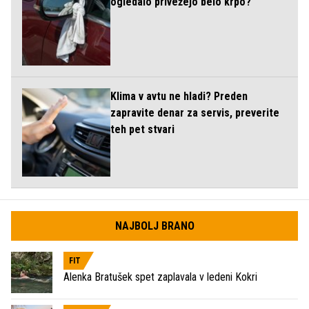
ogledalo privežejo belo krpo?
Klima v avtu ne hladi? Preden
zapravite denar za servis, preverite
teh pet stvari
NAJBOLJ BRANO
FIT
Alenka Bratušek spet zaplavala v ledeni Kokri