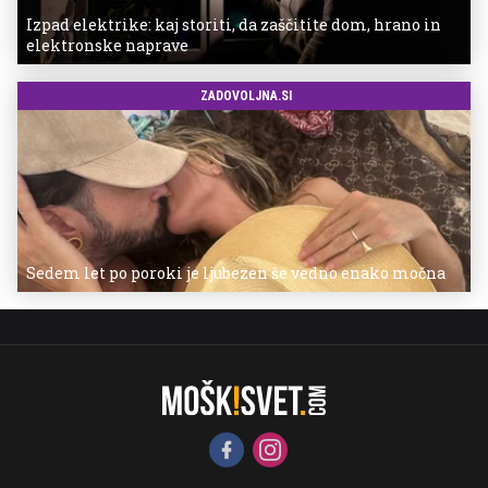
Izpad elektrike: kaj storiti, da zaščitite dom, hrano in
elektronske naprave
ZADOVOLJNA.SI
Sedem let po poroki je ljubezen še vedno enako močna