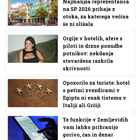
Najmanjša reprezentanca
na SP 2026 prihaja z
otoka, za katerega večina
še ni slišala
Orgije v hotelih, afere s
piloti in drzne ponudbe
potnikov: nekdanja
stevardesa razkrila
skrivnosti
Opozorilo za turiste: hotel
s petimi zvezdicami v
Egiptu ni enak tistemu v
Italiji ali Grčiji
Te funkcije v Zemljevidih
vam lahko prihranijo
gorivo, čas in denar