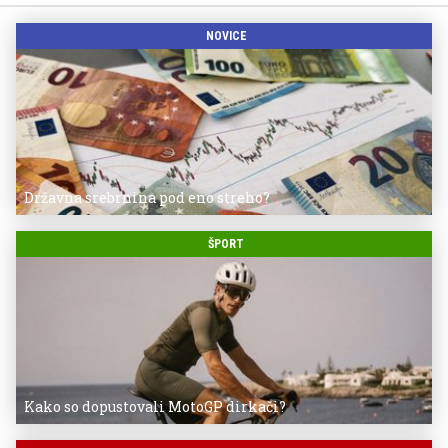
NOVICE
Državna srebrnina pod eno streho?
ŠPORT
Kako so dopustovali MotoGP dirkači?