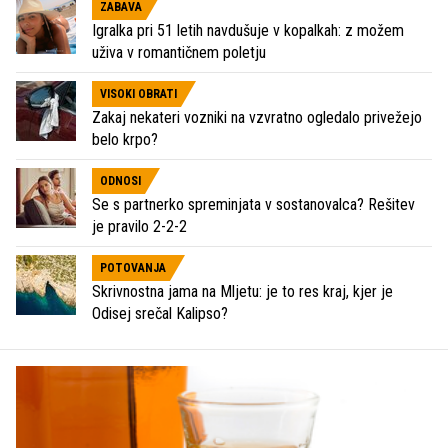
ZABAVA
Igralka pri 51 letih navdušuje v kopalkah: z možem
uživa v romantičnem poletju
VISOKI OBRATI
Zakaj nekateri vozniki na vzvratno ogledalo privežejo
belo krpo?
ODNOSI
Se s partnerko spreminjata v sostanovalca? Rešitev
je pravilo 2-2-2
POTOVANJA
Skrivnostna jama na Mljetu: je to res kraj, kjer je
Odisej srečal Kalipso?