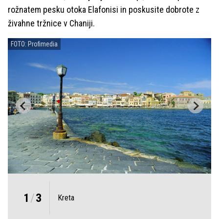
rožnatem pesku otoka Elafonisi in poskusite dobrote z
živahne tržnice v Chaniji.
FOTO: Profimedia
1
/
3
Kreta