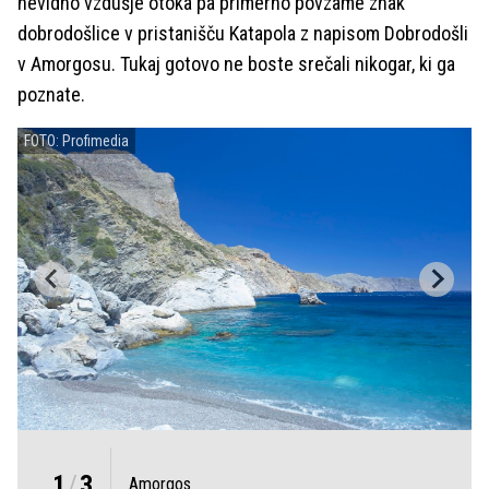
nevidno vzdušje otoka pa primerno povzame znak
dobrodošlice v pristanišču Katapola z napisom Dobrodošli
v Amorgosu. Tukaj gotovo ne boste srečali nikogar, ki ga
poznate.
FOTO: Profimedia
1
/
3
Amorgos