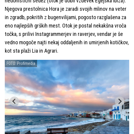
hedonistični sedež (otok je dobil vzdevek Egejska Ibiza).
Njegova prestolnica Hora je zaradi svojih mlinov na veter
in zgradb, pokritih z bugenvilijami, pogosto razglašena za
eno najlepših grških mest. Otok je postal nekakšna vroča
točka, s prilivi Instagrammerjev in raverjev, vendar je še
vedno mogoče najti nekaj oddaljenih in umirjenih kotičkov,
kot sta plaži Lia in Agrari.
FOTO: Profimedia