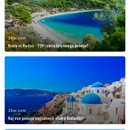
24ur.com
Kreta in Rodos - TOP izbira letošnega poletja!
24ur.com
Kaj vse ponuja najjužnejši otok v Kikladih?