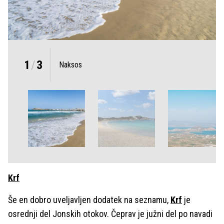
1
/
3
Naksos
Krf
Še en dobro uveljavljen dodatek na seznamu,
Krf
je
osrednji del Jonskih otokov. Čeprav je južni del po navadi