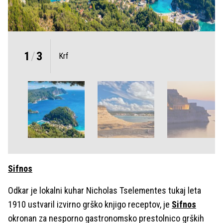
1
/
3
Krf
Sifnos
Odkar je lokalni kuhar Nicholas Tselementes tukaj leta
1910 ustvaril izvirno grško knjigo receptov, je
Sifnos
okronan za nesporno gastronomsko prestolnico grških