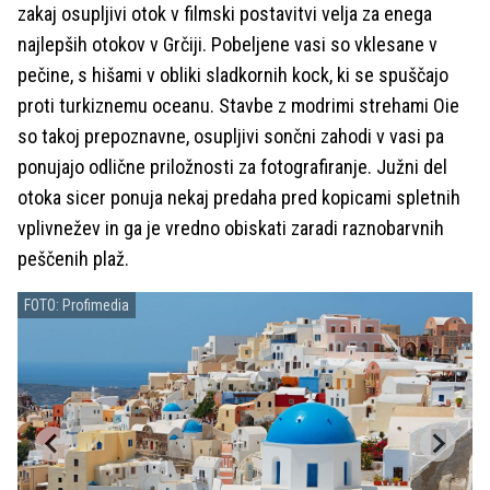
zakaj osupljivi otok v filmski postavitvi velja za enega
najlepših otokov v Grčiji. Pobeljene vasi so vklesane v
pečine, s hišami v obliki sladkornih kock, ki se spuščajo
proti turkiznemu oceanu. Stavbe z modrimi strehami Oie
so takoj prepoznavne, osupljivi sončni zahodi v vasi pa
ponujajo odlične priložnosti za fotografiranje. Južni del
otoka sicer ponuja nekaj predaha pred kopicami spletnih
vplivnežev in ga je vredno obiskati zaradi raznobarvnih
peščenih plaž.
FOTO: Profimedia