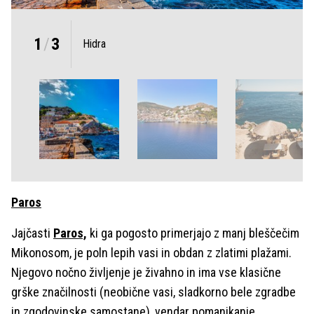
1
/
3
Hidra
Paros
Jajčasti
Paros,
ki ga pogosto primerjajo z manj bleščečim
Mikonosom, je poln lepih vasi in obdan z zlatimi plažami.
Njegovo nočno življenje je živahno in ima vse klasične
grške značilnosti (neobične vasi, sladkorno bele zgradbe
in zgodovinske samostane), vendar pomanjkanje