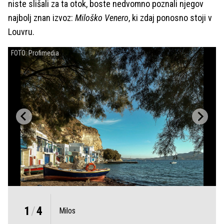
niste slišali za ta otok, boste nedvomno poznali njegov
najbolj znan izvoz:
Miloško Venero
, ki zdaj ponosno stoji v
Louvru.
FOTO: Profimedia
1
/
4
Milos