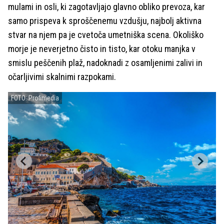
mulami in osli, ki zagotavljajo glavno obliko prevoza, kar
samo prispeva k sproščenemu vzdušju, najbolj aktivna
stvar na njem pa je cvetoča umetniška scena. Okoliško
morje je neverjetno čisto in tisto, kar otoku manjka v
smislu peščenih plaž, nadoknadi z osamljenimi zalivi in
očarljivimi skalnimi razpokami.
FOTO: Profimedia