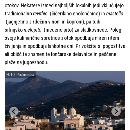
otokov. Nekatere izmed najboljših lokalnih jedi vključujejo
tradicionalno
revithio
(čičerikino enolončnico) in
mastello
(jagnjetino z rdečim vinom in koprom), pa tudi
sifnijsko
melopito
(medeno pito) za sladkosnede. Poleg
svoje kulinarične spretnosti otok spodbuja miren ritem
življenja in spodbuja lahkotne dni. Privoščite si pogostitve
ali obiščite znamenite lončarske delavnice in peščene
plaže na jugovzhodu.
FOTO: Profimedia