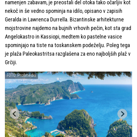
namenjen zabavam, je preostali del otoka tako očarljiv kot
nekoč in še vedno spominja na idilo, opisano v zapisih
Geralda in Lawrenca Durrella. Bizantinske arhitekturne
mojstrovine najdemo na bujnih vrhovih pečin, kot sta grad
Angelokastro in Kassiopi, medtem ko pastelne vasice
spominjajo na tiste na toskanskem podeželju. Poleg tega
je plaža Paleokastritsa razglašena za eno najboljših plaž v
Grčiji.
FOTO: Profimedia