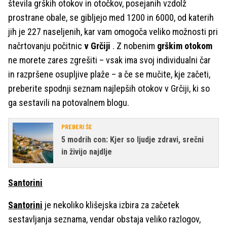
števila grških otokov in otočkov, posejanih vzdolž
prostrane obale, se gibljejo med 1200 in 6000, od katerih
jih je 227 naseljenih, kar vam omogoča veliko možnosti pri
načrtovanju počitnic
v Grčiji
. Z nobenim
grškim otokom
ne morete zares zgrešiti – vsak ima svoj individualni čar
in razpršene osupljive plaže – a če se mučite, kje začeti,
preberite spodnji seznam najlepših otokov v Grčiji, ki so
ga sestavili na potovalnem blogu.
PREBERI ŠE
5 modrih con: Kjer so ljudje zdravi, srečni
in živijo najdlje
Santorini
Santorini
je nekoliko klišejska izbira za začetek
sestavljanja seznama, vendar obstaja veliko razlogov,