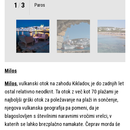
1
/
3
Paros
Milos
Milos
, vulkanski otok na zahodu Kikladov, je do zadnjih let
ostal relativno neodkrit. Ta otok z več kot 70 plažami je
najboljši grški otok za poležavanje na plaži in sončenje,
njegova vulkanska geografija pa pomeni, da je
blagoslovljen s številnimi naravnimi vročimi vrelci, v
katerih se lahko brezplačno namakate. Čeprav morda še