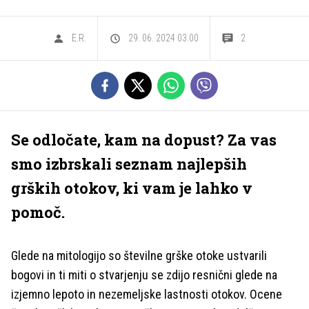
E.R.
29. 06. 2024 03.00
2
Se odločate, kam na dopust? Za vas
smo izbrskali seznam najlepših
grških otokov, ki vam je lahko v
pomoč.
Glede na mitologijo so številne grške otoke ustvarili
bogovi in ti miti o stvarjenju se zdijo resnični glede na
izjemno lepoto in nezemeljske lastnosti otokov. Ocene