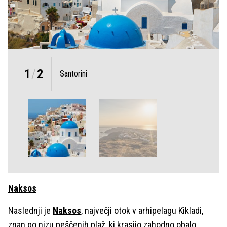
1
/
2
Santorini
Naksos
Naslednji je
Naksos
, največji otok v arhipelagu Kikladi,
znan po nizu peščenih plaž, ki krasijo zahodno obalo.