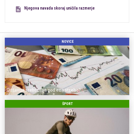
Njegova navada skoraj uničila razmerje
NOVICE
Državna srebrnina pod eno streho?
ŠPORT