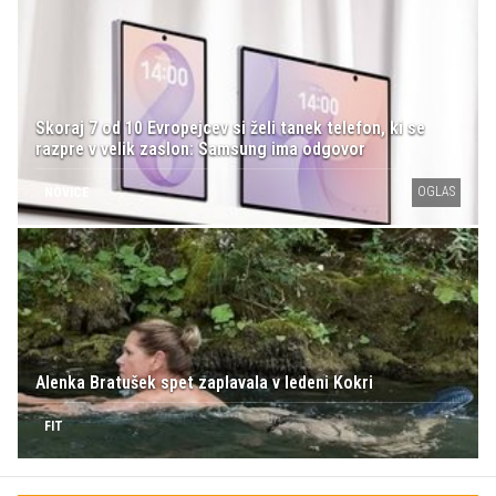
Skoraj 7 od 10 Evropejcev si želi tanek telefon, ki se
razpre v velik zaslon: Samsung ima odgovor
OGLAS
NOVICE
Alenka Bratušek spet zaplavala v ledeni Kokri
FIT