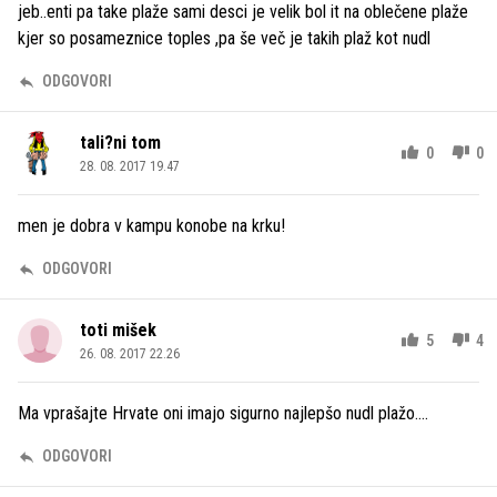
jeb..enti pa take plaže sami desci je velik bol it na oblečene plaže
kjer so posameznice toples ,pa še več je takih plaž kot nudl
ODGOVORI
tali?ni tom
0
0
28. 08. 2017 19.47
men je dobra v kampu konobe na krku!
ODGOVORI
toti mišek
5
4
26. 08. 2017 22.26
Ma vprašajte Hrvate oni imajo sigurno najlepšo nudl plažo....
ODGOVORI