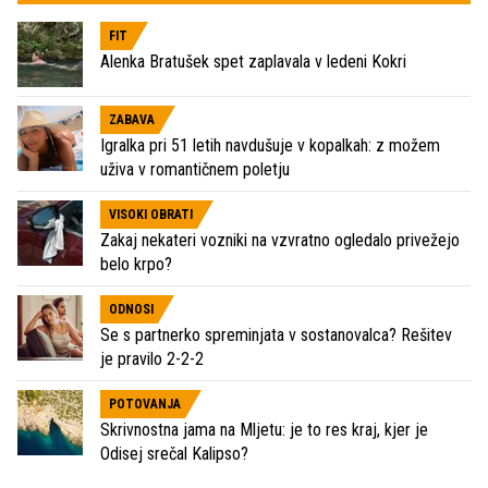
FIT
Alenka Bratušek spet zaplavala v ledeni Kokri
ZABAVA
Igralka pri 51 letih navdušuje v kopalkah: z možem
uživa v romantičnem poletju
VISOKI OBRATI
Zakaj nekateri vozniki na vzvratno ogledalo privežejo
belo krpo?
ODNOSI
Se s partnerko spreminjata v sostanovalca? Rešitev
je pravilo 2-2-2
POTOVANJA
Skrivnostna jama na Mljetu: je to res kraj, kjer je
Odisej srečal Kalipso?