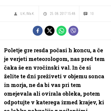
U.K./Ma.K.
25. 08. 2017 15.48
10
Poletje gre resda počasi h koncu, a če
je verjeti meteorologom, nas pred tem
čaka še en vročinski val. In če si
želite te dni preživeti v objemu sonca
in morja, ne da bi vas pri tem
omejevala ali ovirala obleka, potem
odpotujte v katerega izmed krajev, ki
se lahko pohvalijo z najlepšimi