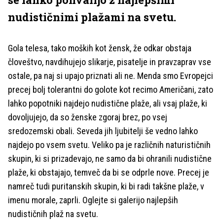
nudističnimi plažami na svetu.
Gola telesa, tako moških kot žensk, že odkar obstaja
človeštvo, navdihujejo slikarje, pisatelje in pravzaprav vse
ostale, pa naj si upajo priznati ali ne. Menda smo Evropejci
precej bolj tolerantni do golote kot recimo Američani, zato
lahko popotniki najdejo nudistične plaže, ali vsaj plaže, ki
dovoljujejo, da so ženske zgoraj brez, po vsej
sredozemski obali. Seveda jih ljubitelji še vedno lahko
najdejo po vsem svetu. Veliko pa je različnih naturističnih
skupin, ki si prizadevajo, ne samo da bi ohranili nudistične
plaže, ki obstajajo, temveč da bi se odprle nove. Precej je
namreč tudi puritanskih skupin, ki bi radi takšne plaže, v
imenu morale, zaprli. Oglejte si galerijo najlepših
nudističnih plaž na svetu.