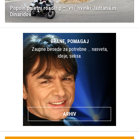
Popoln poletni roadtrip – 'vsi' ovinki Jadrana in
Dinaridov
BRANE, POMAGAJ
Zaupne besede za potrebne … nasveta,
ideje, seksa.
ARHIV