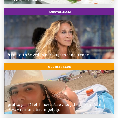
ZADOVOLJNA.SI
Pri 61 letih še vedno narekuje modne trende
MOSKISVET.COM
Igralka pri 51 letih navdušuje v kopalkah: z možem
uživa v romantičnem poletju