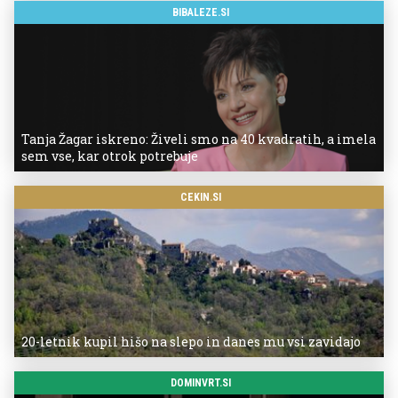
BIBALEZE.SI
Tanja Žagar iskreno: Živeli smo na 40 kvadratih, a imela
sem vse, kar otrok potrebuje
CEKIN.SI
20-letnik kupil hišo na slepo in danes mu vsi zavidajo
DOMINVRT.SI