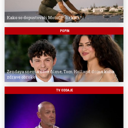
Kako so dopustovali MotoGP dirkači?
POPIN
Zendaya snema nove filme, Tom Holland doma kuha
zdrave obroke
TV ODDAJE