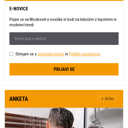
E-NOVICE
Prijavi se na Moskisvet e-novičke in bodi na tekočem z lepotnimi in
modnimi trendi.
Strinjam se s
splošnimi pogoji
in
Politiko zasebnosti
.
PRIJAVI SE
ANKETA
+ Arhiv