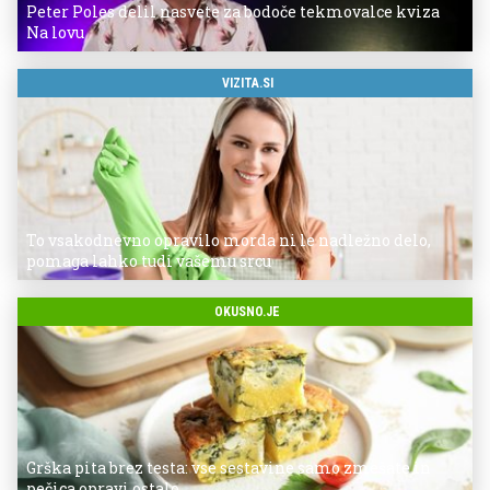
Peter Poles delil nasvete za bodoče tekmovalce kviza
Na lovu
VIZITA.SI
To vsakodnevno opravilo morda ni le nadležno delo,
pomaga lahko tudi vašemu srcu
OKUSNO.JE
Grška pita brez testa: vse sestavine samo zmešate in
pečica opravi ostalo