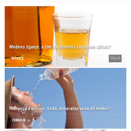
Medeno žganje: s čim ga postreči za popoln užitek?
OGLAS
NOVICE
Hidracija v vročini: Voda, mineralna voda ali mleko?
ZDRAVJE