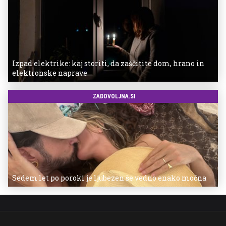
Izpad elektrike: kaj storiti, da zaščitite dom, hrano in
elektronske naprave
ZADOVOLJNA.SI
Sedem let po poroki je ljubezen še vedno enako močna