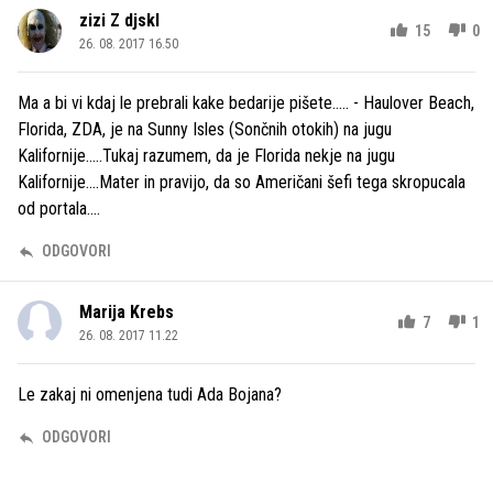
zizi Z djskl
15
0
26. 08. 2017 16.50
Ma a bi vi kdaj le prebrali kake bedarije pišete..... - Haulover Beach,
Florida, ZDA, je na Sunny Isles (Sončnih otokih) na jugu
Kalifornije.....Tukaj razumem, da je Florida nekje na jugu
Kalifornije....Mater in pravijo, da so Američani šefi tega skropucala
od portala....
ODGOVORI
Marija Krebs
7
1
26. 08. 2017 11.22
Le zakaj ni omenjena tudi Ada Bojana?
ODGOVORI