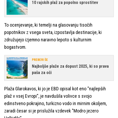
10 rajskih plaž za popolno sprostitev
To ocenjevanje, ki temelji na glasovanju tisočih
popotnikov z vsega sveta, izpostavlja destinacije, ki
združujejo izjemno naravno lepoto s kulturnim
bogastvom.
PREBERI ŠE
Najboljše plaže za dopust 2025, ki so prava
paša za oči
Plaža Glarokavos, ki jo je EBD opisal kot eno "najlepših
plaž v vsej Evropi", je navdušila volivce s svojo
edinstveno pokrajino, turkizno vodo in mirnim okoljem,
zaradi česar si je prislužila vzdevek "Modro jezero