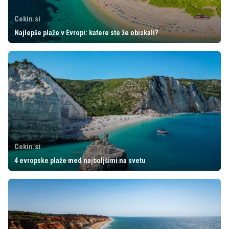
Cekin.si
Najlepše plaže v Evropi: katere ste že obiskali?
Cekin.si
4 evropske plaže med najboljšimi na svetu