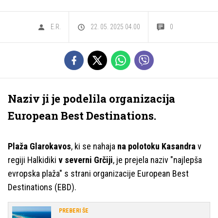
E.R.
22. 05. 2025 04.00
0
Naziv ji je podelila organizacija
European Best Destinations.
Plaža Glarokavos
, ki se nahaja
na polotoku Kasandra
v
regiji Halkidiki
v severni Grčiji
, je prejela naziv "najlepša
evropska plaža" s strani organizacije European Best
Destinations (EBD).
PREBERI ŠE