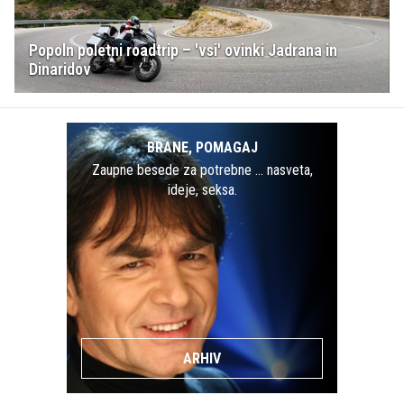
Popoln poletni roadtrip – 'vsi' ovinki Jadrana in
Dinaridov
BRANE, POMAGAJ
Zaupne besede za potrebne … nasveta,
ideje, seksa.
ARHIV