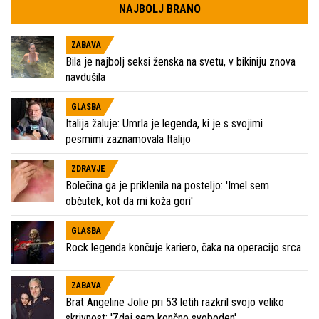
NAJBOLJ BRANO
ZABAVA
Bila je najbolj seksi ženska na svetu, v bikiniju znova
navdušila
GLASBA
Italija žaluje: Umrla je legenda, ki je s svojimi
pesmimi zaznamovala Italijo
ZDRAVJE
Bolečina ga je priklenila na posteljo: 'Imel sem
občutek, kot da mi koža gori'
GLASBA
Rock legenda končuje kariero, čaka na operacijo srca
ZABAVA
Brat Angeline Jolie pri 53 letih razkril svojo veliko
skrivnost: 'Zdaj sem končno svoboden'