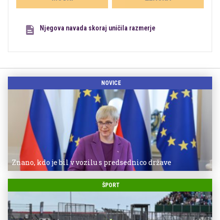
Njegova navada skoraj uničila razmerje
NOVICE
Znano, kdo je bil v vozilu s predsednico države
ŠPORT