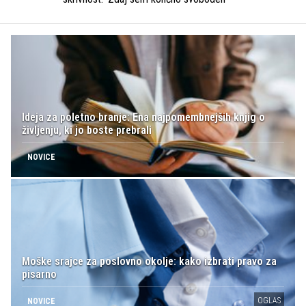
Ideja za poletno branje: Ena najpomembnejših knjig o
življenju, ki jo boste prebrali
NOVICE
Moške srajce za poslovno okolje: kako izbrati pravo za
pisarno
OGLAS
NOVICE