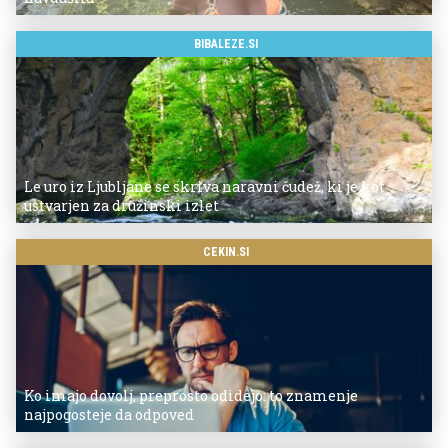
BIBALEZE.SI
Le uro iz Ljubljane se skriva naravni čudež, ki je kot
ustvarjen za družinski izlet
CEKIN.SI
Ko imajo dovolj, preprosto odidejo: to znamenje
najpogosteje da odpoved