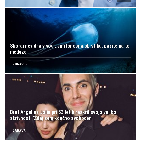
Skoraj nevidna v vodi, smrtonosna ob stiku: pazite na to
meduzo
ZDRAVJE
Brat Angeline Jolie pri 53 letih razkril svojo veliko
skrivnost: 'Zdaj sem končno svoboden'
ZABAVA