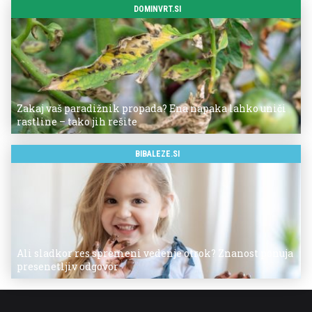
DOMINVRT.SI
Zakaj vaš paradižnik propada? Ena napaka lahko uniči
rastline – tako jih rešite
BIBALEZE.SI
Ali sladkor res spremeni vedenje otrok? Znanost ponuja
presenetljiv odgovor