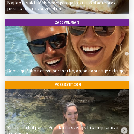
Najlepši zaključek nedeljskega kosila: 8 sladic brez
peke, ki se jih vsi veselijo
ZADOVOLJNA.SI
Doma ga čaka noseča partnerka, on pa dopustuje z drugo
MOSKISVET.COM
Bila je najbolj seksi ženska na svetu, v bikiniju znova
navdušila