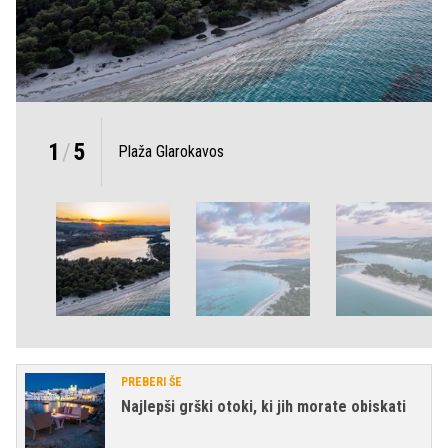
1
/
5
Plaža Glarokavos
PREBERI ŠE
Najlepši grški otoki, ki jih morate obiskati