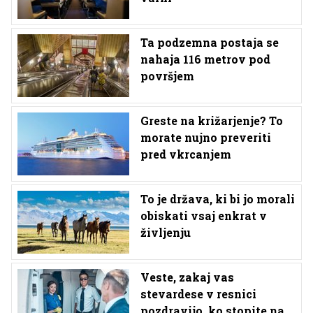
Ta podzemna postaja se
nahaja 116 metrov pod
površjem
Greste na križarjenje? To
morate nujno preveriti
pred vkrcanjem
To je država, ki bi jo morali
obiskati vsaj enkrat v
življenju
Veste, zakaj vas
stevardese v resnici
pozdravijo, ko stopite na