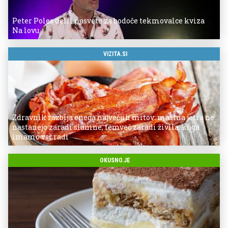
Peter Poles delil nasvete za bodoče tekmovalce kviza
Na lovu
VIZITA.SI
Zdravnik razbija enega največjih mitov: mastna jetra ne
nastanejo zaradi slanine, temveč zaradi živila, ki ga
imamo vsi radi
OKUSNO.JE