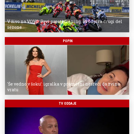
V živo na VOYO: Prvi prosti trening, ki odpira drugi del
sezone
POPIN
'Še vedno v šoku': igralka v prometni nesreči do zvina
vratu
TV ODDAJE