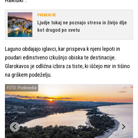
Halkidiki".
PREBERI ŠE
Ljudje tukaj ne poznajo stresa in živijo dlje
kot drugod po svetu
Laguno obdajajo iglavci, kar prispeva k njeni lepoti in
poudari edinstveno izkušnjo obiska te destinacije.
Glarokavos je odlična izbira za tiste, ki iščejo mir in tišino
na grškem podeželju.
FOTO: Profimedia