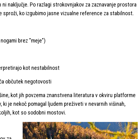
 ni naključje. Po razlagi strokovnjakov za zaznavanje prostora
 sproži, ko izgubimo jasne vizualne reference za stabilnost.
d nogami brez "meje")
erpretirajo kot nestabilnost
eča občutek negotovosti
šine, kot jih povzema znanstvena literatura v okviru platforme
iv, ki je nekoč pomagal ljudem preživeti v nevarnih višinah,
oljih, kot so sodobni mostovi.
tov za