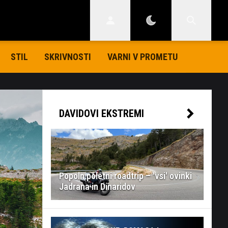
STIL
SKRIVNOSTI
VARNI V PROMETU
DAVIDOVI EKSTREMI
Popoln poletni roadtrip – 'vsi' ovinki
Jadrana in Dinaridov