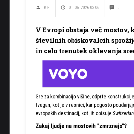
B.R.
01. 06. 2026 03.06
0
V Evropi obstaja več mostov, k
številnih obiskovalcih sproži
in celo trenutek oklevanja sre
Gre za kombinacijo višine, odprte konstrukcije
tvegan, kot je v resnici, kar pogosto poudarjaj
evropskih destinacij, kot jih opisuje
Switzerla
Zakaj ljudje na mostovih "zmrznejo"?