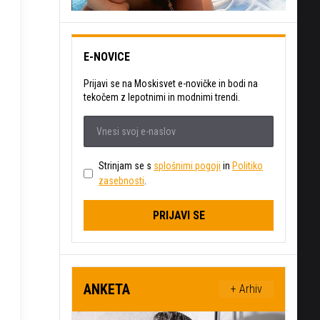
E-NOVICE
Prijavi se na Moskisvet e-novičke in bodi na
tekočem z lepotnimi in modnimi trendi.
Strinjam se s
splošnimi pogoji
in
Politiko
zasebnosti
.
PRIJAVI SE
ANKETA
+ Arhiv