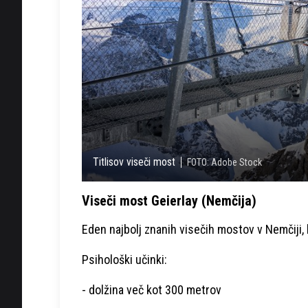
Titlisov viseči most
FOTO: Adobe Stock
Viseči most Geierlay (Nemčija)
Eden najbolj znanih visečih mostov v Nemčiji, k
Psihološki učinki:
- dolžina več kot 300 metrov