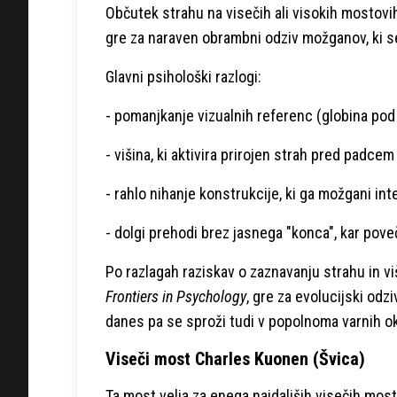
Občutek strahu na visečih ali visokih mostovih
gre za naraven obrambni odziv možganov, ki se
Glavni psihološki razlogi:
- pomanjkanje vizualnih referenc (globina po
- višina, ki aktivira prirojen strah pred padcem
- rahlo nihanje konstrukcije, ki ga možgani int
- dolgi prehodi brez jasnega "konca", kar pov
Po razlagah raziskav o zaznavanju strahu in vi
Frontiers in Psychology
, gre za evolucijski odz
danes pa se sproži tudi v popolnoma varnih ok
Viseči most Charles Kuonen (Švica)
Ta most velja za enega najdaljših visečih mos