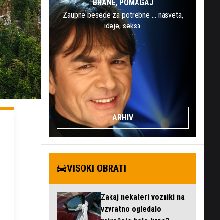
BRANE, POMAGAJ
Zaupne besede za potrebne … nasveta,
ideje, seksa.
ARHIV
VISOKI OBRATI
Zakaj nekateri vozniki na
vzvratno ogledalo