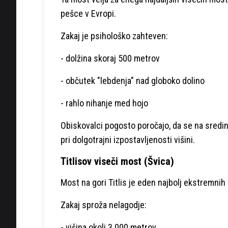
pešce v Evropi.
Zakaj je psihološko zahteven:
- dolžina skoraj 500 metrov
- občutek "lebdenja" nad globoko dolino
- rahlo nihanje med hojo
Obiskovalci pogosto poročajo, da se na sredini
pri dolgotrajni izpostavljenosti višini.
Titlisov viseči most (Švica)
Most na gori Titlis je eden najbolj ekstremnih
Zakaj sproža nelagodje:
- višina okoli 3.000 metrov