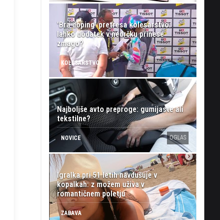
'Bra doping' pretresa kolesarstvo:
lahko dodatek v nedrčku prinese
zmago?
KOLESARSTVO
Najboljše avto preproge: gumijaste ali
tekstilne?
OGLAS
NOVICE
Igralka pri 51 letih navdušuje v
kopalkah: z možem uživa v
romantičnem poletju
ZABAVA