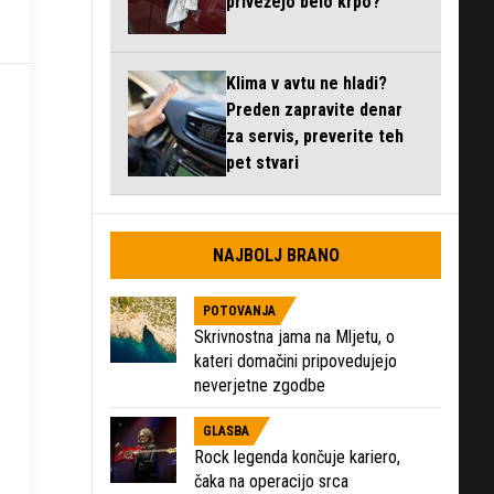
privežejo belo krpo?
Klima v avtu ne hladi?
Preden zapravite denar
za servis, preverite teh
pet stvari
NAJBOLJ BRANO
POTOVANJA
Skrivnostna jama na Mljetu, o
kateri domačini pripovedujejo
neverjetne zgodbe
GLASBA
Rock legenda končuje kariero,
čaka na operacijo srca