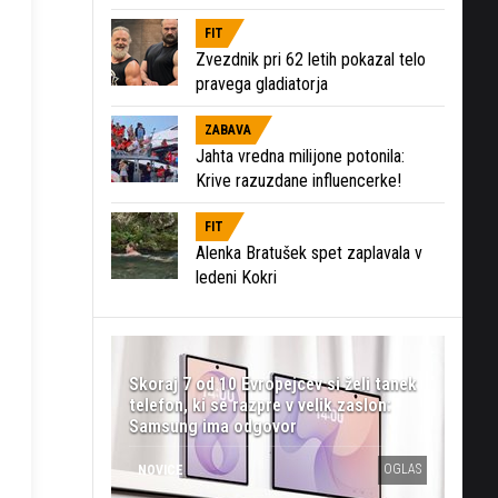
FIT
Zvezdnik pri 62 letih pokazal telo
pravega gladiatorja
ZABAVA
Jahta vredna milijone potonila:
Krive razuzdane influencerke!
FIT
Alenka Bratušek spet zaplavala v
ledeni Kokri
Skoraj 7 od 10 Evropejcev si želi tanek
telefon, ki se razpre v velik zaslon:
Samsung ima odgovor
OGLAS
NOVICE