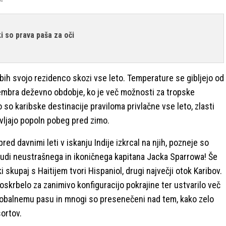
i so prava paša za oči
ibih svojo rezidenco skozi vse leto. Temperature se gibljejo od
ptembra deževno obdobje, ko je več možnosti za tropske
 so karibske destinacije praviloma privlačne vse leto, zlasti
vljajo popoln pobeg pred zimo.
pred davnimi leti v iskanju Indije izkrcal na njih, pozneje so
m) tudi neustrašnega in ikoničnega kapitana Jacka Sparrowa! Še
 ki skupaj s Haitijem tvori Hispaniol, drugi največji otok Karibov.
poskrbelo za zanimivo konfiguracijo pokrajine ter ustvarilo več
u obalnemu pasu in mnogi so presenečeni nad tem, kako zelo
sortov.