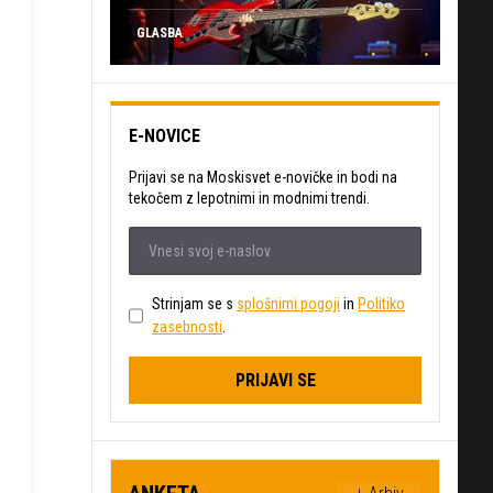
GLASBA
E-NOVICE
Prijavi se na Moskisvet e-novičke in bodi na
tekočem z lepotnimi in modnimi trendi.
Strinjam se s
splošnimi pogoji
in
Politiko
zasebnosti
.
PRIJAVI SE