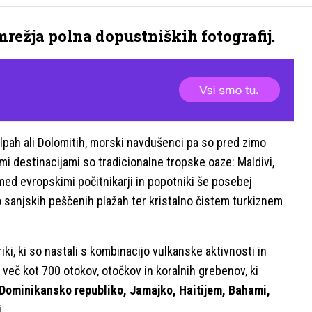
režja polna dopustniških fotografij.
Alpah ali Dolomitih, morski navdušenci pa so pred zimo
nimi destinacijami so tradicionalne tropske oaze: Maldivi,
e med evropskimi počitnikarji in popotniki še posebej
po sanjskih peščenih plažah ter kristalno čistem turkiznem
iki, ki so nastali s kombinacijo vulkanske aktivnosti in
eč kot 700 otokov, otočkov in koralnih grebenov, ki
Dominikansko republiko, Jamajko, Haitijem, Bahami,
i.