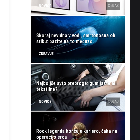
OGLAS
NOVICE
Skoraj nevidna v vodi, smrtonosna ob
stiku: pazite na to meduzo
ZDRAVJE
Najboljše avto preproge: gumijaste ali
tekstilne?
OGLAS
NOVICE
Rock legenda končuje kariero, čaka na
operacijo srca