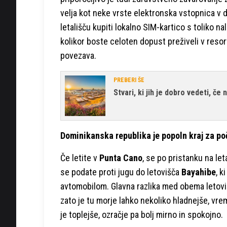
velja kot neke vrste elektronska vstopnica v 
letališču kupiti lokalno SIM-kartico s toliko n
kolikor boste celoten dopust preživeli v resortu
povezava.
PREBERI ŠE
Stvari, ki jih je dobro vedeti, če
Dominikanska republika je popoln kraj za poč
Če letite v
Punta Cano
, se po pristanku na let
se podate proti jugu do letovišča
Bayahibe
, k
avtomobilom. Glavna razlika med obema letovi
zato je tu morje lahko nekoliko hladnejše, vre
je toplejše, ozračje pa bolj mirno in spokojno.