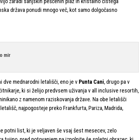
jo zaradi sanjskih peščenih plaž in kristalno čistega
aribska država ponudi mnogo več, kot samo
dolgočasno
jo mir
i dve mednarodni letališči, eno je v
Punta Cani
, drugo pa v
čitnikarje, ki si želijo predvsem uživanja v all inclusive resortih,
ominikano z namenom raziskovanja države. Na obe letališči
letališč, najpogosteje preko Frankfurta, Pariza, Madrida,
potni list, ki je veljaven še vsaj šest mesecev, zelo
a tujino, pred potovanjem pa izpolnite še spletni obrazec, ki