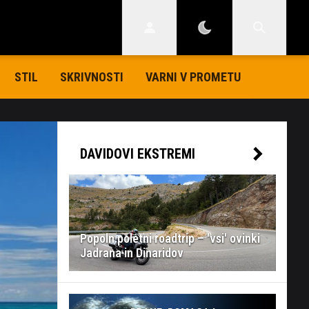
STIL
SKRIVNOSTI
VARNI V PROMETU
DAVIDOVI EKSTREMI
Popoln poletni roadtrip – 'vsi' ovinki
Jadrana in Dinaridov