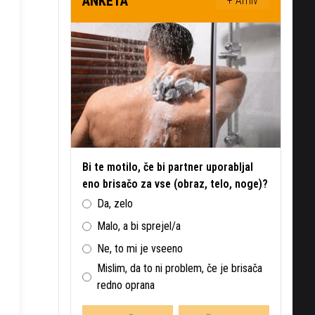
ANKETA
+ Arhiv
Bi te motilo, če bi partner uporabljal
eno brisačo za vse (obraz, telo, noge)?
Da, zelo
Malo, a bi sprejel/a
Ne, to mi je vseeno
Mislim, da to ni problem, če je brisača
redno oprana