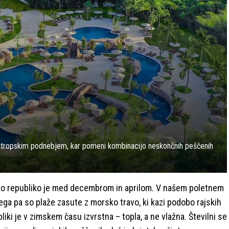
im tropskim podnebjem, kar pomeni kombinacijo neskončnih peščenih
ko republiko je med decembrom in aprilom. V našem poletnem
ega pa so plaže zasute z morsko travo, ki kazi podobo rajskih
liki je v zimskem času izvrstna – topla, a ne vlažna. Številni se