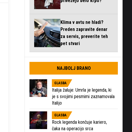
privežejo belo krpo?
Klima v avtu ne hladi?
Preden zapravite denar
za servis, preverite teh
pet stvari
NAJBOLJ BRANO
GLASBA
Italija žaluje: Umrla je legenda, ki
je s svojimi pesmimi zaznamovala
Italijo
GLASBA
Rock legenda končuje kariero,
čaka na operacijo srca