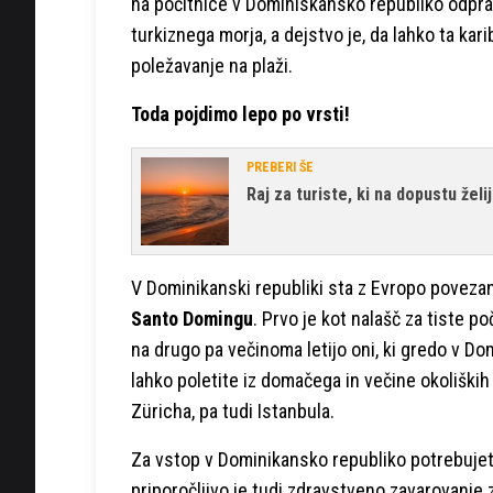
na počitnice v Dominiskansko republiko odpravi
turkiznega morja, a dejstvo je, da lahko ta k
poležavanje na plaži.
Toda pojdimo lepo po vrsti!
PREBERI ŠE
Raj za turiste, ki na dopustu želi
V Dominikanski republiki sta z Evropo povezan
Santo Domingu
. Prvo je kot nalašč za tiste po
na drugo pa večinoma letijo oni, ki gredo v D
lahko poletite iz domačega in večine okoliških 
Züricha, pa tudi Istanbula.
Za vstop v Dominikansko republiko potrebujete 
priporočljivo je tudi zdravstveno zavarovanje z