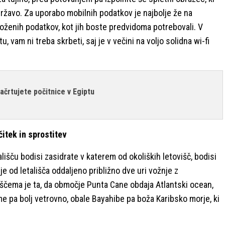
državo. Za uporabo mobilnih podatkov je najbolje že na
aloženih podatkov, kot jih boste predvidoma potrebovali. V
, vam ni treba skrbeti, saj je v večini na voljo solidna wi-fi
 načrtujete počitnice v Egiptu
itek in sprostitev
ališču bodisi zasidrate v katerem od okoliških letovišč, bodisi
i je od letališča oddaljeno približno dve uri vožnje z
ščema je ta, da območje Punta Cane obdaja Atlantski ocean,
me pa bolj vetrovno, obale Bayahibe pa boža Karibsko morje, ki