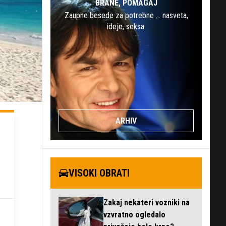
BRANE, POMAGAJ
Zaupne besede za potrebne … nasveta,
ideje, seksa.
ARHIV
VISOKI OBRATI
Zakaj nekateri vozniki na
vzvratno ogledalo