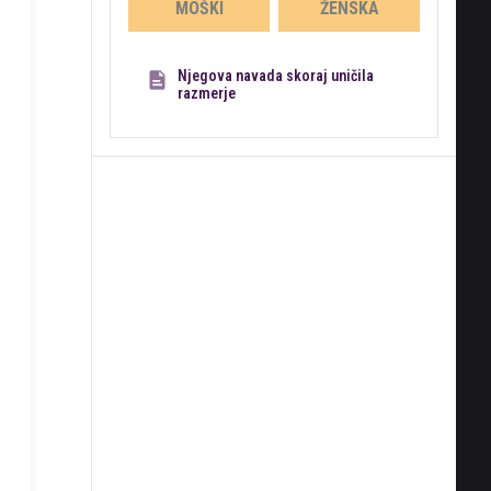
MOŠKI
ŽENSKA
Njegova navada skoraj uničila
razmerje