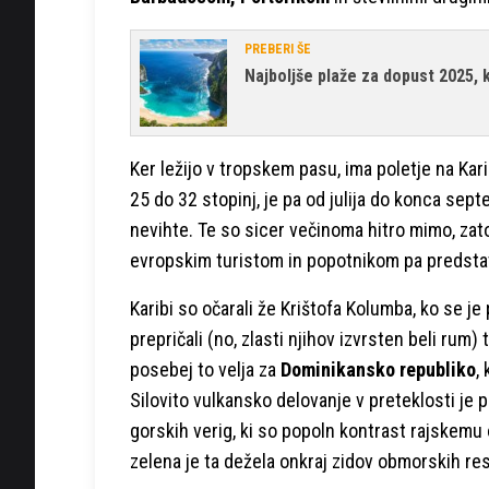
PREBERI ŠE
Najboljše plaže za dopust 2025, k
Ker ležijo v tropskem pasu, ima poletje na Kar
25 do 32 stopinj, je pa od julija do konca se
nevihte. Te so sicer večinoma hitro mimo, zato
evropskim turistom in popotnikom pa predsta
Karibi so očarali že Krištofa Kolumba, ko se je 
prepričali (no, zlasti njihov izvrsten beli ru
posebej to velja za
Dominikansko republiko
,
Silovito vulkansko delovanje v preteklosti je 
gorskih verig, ki so popoln kontrast rajskem
zelena je ta dežela onkraj zidov obmorskih re