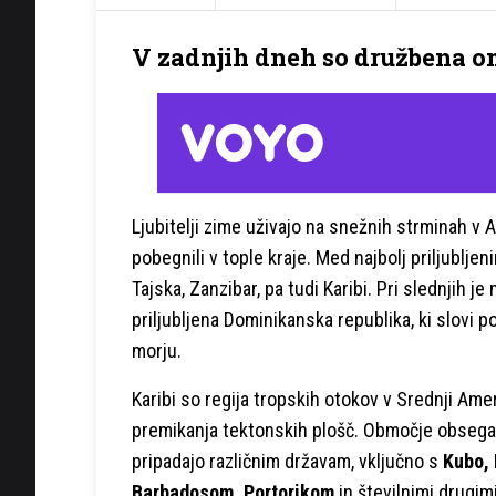
V zadnjih dneh so družbena om
Ljubitelji zime uživajo na snežnih strminah v 
pobegnili v tople kraje. Med najbolj priljublje
Tajska, Zanzibar, pa tudi Karibi. Pri slednjih j
priljubljena Dominikanska republika, ki slovi 
morju.
Karibi so regija tropskih otokov v Srednji Amer
premikanja tektonskih plošč. Območje obsega v
pripadajo različnim državam, vključno s
Kubo, 
Barbadosom, Portorikom
in številnimi drugim