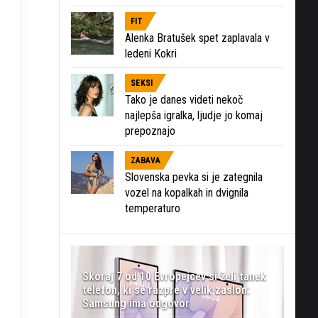
FIT
Alenka Bratušek spet zaplavala v
ledeni Kokri
SEKSI
Tako je danes videti nekoč
najlepša igralka, ljudje jo komaj
prepoznajo
ZABAVA
Slovenska pevka si je zategnila
vozel na kopalkah in dvignila
temperaturo
Skoraj 7 od 10 Evropejcev si želi tanek
telefon, ki se razpre v velik zaslon:
Samsung ima odgovor