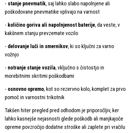
-
stanje pnevmatik
, saj lahko slabo napolnjene ali
poškodovane pnevmatike vplivajo na varnost
-
količino goriva ali napolnjenost baterije
, da veste, v
kakšnem stanju prevzemate vozilo
-
delovanje luči in smernikov
, ki so ključni za varno
vožnjo
-
notranje stanje vozila
, vključno s čistostjo in
morebitnimi skritimi poškodbami
-
osnovno opremo
, kot so rezervno kolo, komplet za prvo
pomoč in varnostni trikotnik
Takšen hiter pregled pred odhodom je priporočljiv, ker
lahko kasnejše nejasnosti glede poškodb ali manjkajoče
opreme povzročijo dodatne stroške ali zaplete pri vračilu