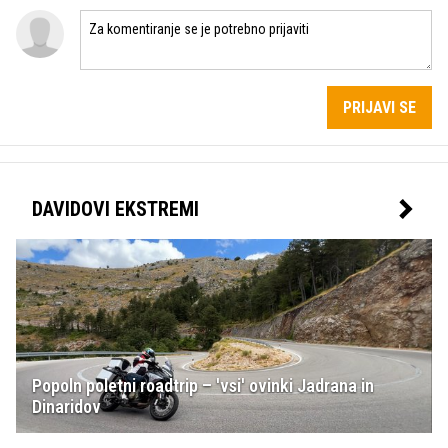
PRIJAVI SE
DAVIDOVI EKSTREMI
Popoln poletni roadtrip – 'vsi' ovinki Jadrana in
Dinaridov