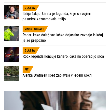
GLASBA
Italija žaluje: Umrla je legenda, ki je s svojimi
pesmimi zaznamovala Italijo
VISOKI OBRATI
Radar: kako daleč vas lahko dejansko zaznajo in kdaj
je že prepozno
GLASBA
Rock legenda končuje kariero, čaka na operacijo srca
FIT
Alenka Bratušek spet zaplavala v ledeni Kokri