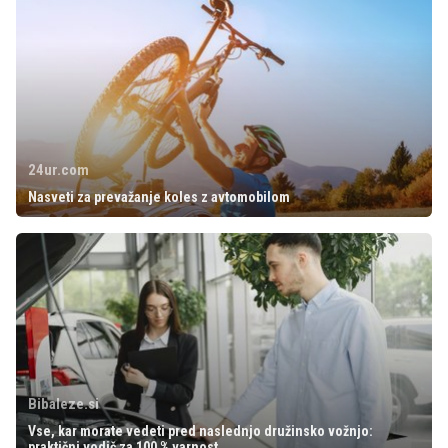
24ur.com
Nasveti za prevažanje koles z avtomobilom
Bibaleze.si
Vse, kar morate vedeti pred naslednjo družinsko vožnjo:
praktični vodič za 100 % varnost