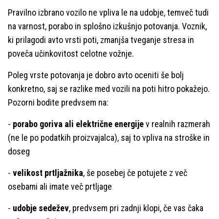
Pravilno izbrano vozilo ne vpliva le na udobje, temveč tudi
na varnost, porabo in splošno izkušnjo potovanja. Voznik,
ki prilagodi avto vrsti poti, zmanjša tveganje stresa in
poveča učinkovitost celotne vožnje.
Poleg vrste potovanja je dobro avto oceniti še bolj
konkretno, saj se razlike med vozili na poti hitro pokažejo.
Pozorni bodite predvsem na:
-
porabo goriva ali električne energije
v realnih razmerah
(ne le po podatkih proizvajalca), saj to vpliva na stroške in
doseg
-
velikost prtljažnika
, še posebej če potujete z več
osebami ali imate več prtljage
-
udobje sedežev
, predvsem pri zadnji klopi, če vas čaka