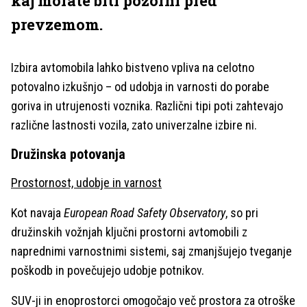
kaj morate biti pozorni pred
prevzemom.
Izbira avtomobila lahko bistveno vpliva na celotno
potovalno izkušnjo – od udobja in varnosti do porabe
goriva in utrujenosti voznika. Različni tipi poti zahtevajo
različne lastnosti vozila, zato univerzalne izbire ni.
Družinska potovanja
Prostornost, udobje in varnost
Kot navaja
European Road Safety Observatory
, so pri
družinskih vožnjah ključni prostorni avtomobili z
naprednimi varnostnimi sistemi, saj zmanjšujejo tveganje
poškodb in povečujejo udobje potnikov.
SUV-ji in enoprostorci omogočajo več prostora za otroške