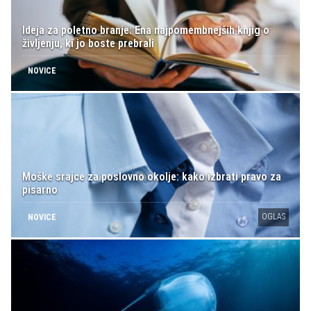
Ideja za poletno branje: Ena najpomembnejših knjig o
življenju, ki jo boste prebrali
NOVICE
Moške srajce za poslovno okolje: kako izbrati pravo za
pisarno
OGLAS
NOVICE