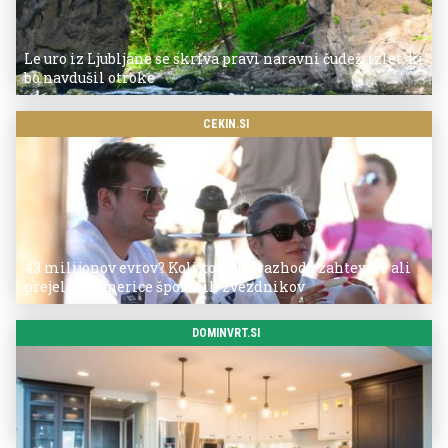
Le uro iz Ljubljane se skriva pravi naravni čudež: izlet, ki
bo navdušil otroke
CEKIN.SI
43 milijonov evrov? Koliko so po razhodu zahtevale ali
prejele partnerice športnih zvezdnikov
DOMINVRT.SI