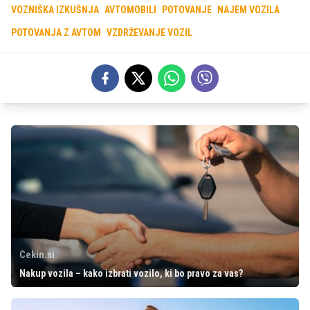
VOZNIŠKA IZKUŠNJA
AVTOMOBILI
POTOVANJE
NAJEM VOZILA
POTOVANJA Z AVTOM
VZDRŽEVANJE VOZIL
Cekin.si
Nakup vozila – kako izbrati vozilo, ki bo pravo za vas?