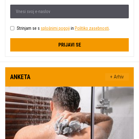
Strinjam se s
splošnimi pogoji
in
Politiko zasebnosti
.
PRIJAVI SE
ANKETA
+ Arhiv