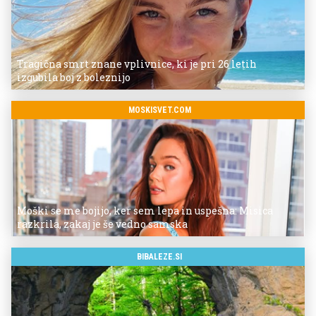
Tragična smrt znane vplivnice, ki je pri 26 letih
izgubila boj z boleznijo
MOSKISVET.COM
Moški se me bojijo, ker sem lepa in uspešna: Misica
razkrila, zakaj je še vedno samska
BIBALEZE.SI