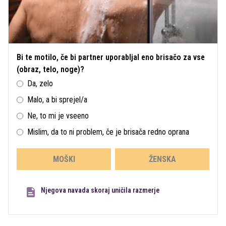
Bi te motilo, če bi partner uporabljal eno brisačo za vse
(obraz, telo, noge)?
Da, zelo
Malo, a bi sprejel/a
Ne, to mi je vseeno
Mislim, da to ni problem, če je brisača redno oprana
MOŠKI
ŽENSKA
Njegova navada skoraj uničila razmerje