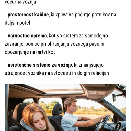
večurna vožnja
-
prostornost kabine
, ki vpliva na počutje potnikov na
daljših poteh
-
varnostno opremo
, kot so sistem za samodejno
zaviranje, pomoč pri ohranjanju voznega pasu in
opozarjanje na mrtvi kot
-
asistenčne sisteme za vožnjo
, ki zmanjšujejo
utrujenost voznika na avtocesti in dolgih relacijah