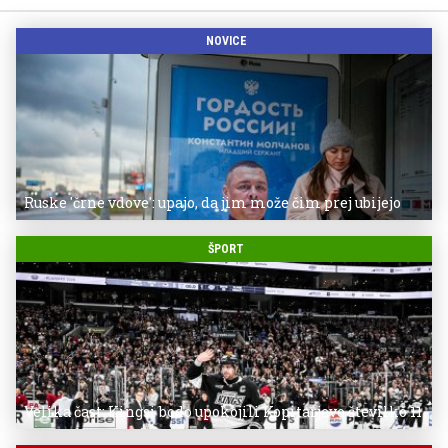
NOVICE
Ruske 'črne vdove': upajo, da jim može čim prej ubijejo
ŠPORT
Velika čast: Kingsi bodo upokojili Kopitarjevo številko 11