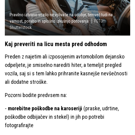
Pravilno izbrano vozilo ne vpliva le na udobje, temveč tudi na
varnost, porabo in splošno izkušnjo potovanja.
FOTO:
Shutterstock
Kaj preveriti na licu mesta pred odhodom
Preden z najetim ali izposojenim avtomobilom dejansko
odpeljete, je smiselno narediti hiter, a temeljit pregled
vozila, saj si s tem lahko prihranite kasnejše nevšečnosti
ali dodatne stroške.
Pozorni bodite predvsem na:
-
morebitne poškodbe na karoseriji
(praske, udrtine,
poškodbe odbijačev in stekel) in jih po potrebi
fotografirajte