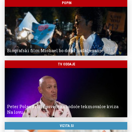
POPIN
Biografski film Michael bo dobil nadaljevanje
TV ODDAJE
Peter Poles delil nasvete za bodoče tekmovalce kviza
Na lovu
VIZITA.SI