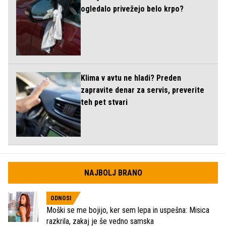
ogledalo privežejo belo krpo?
Klima v avtu ne hladi? Preden
zapravite denar za servis, preverite
teh pet stvari
NAJBOLJ BRANO
ODNOSI
Moški se me bojijo, ker sem lepa in uspešna: Misica
razkrila, zakaj je še vedno samska