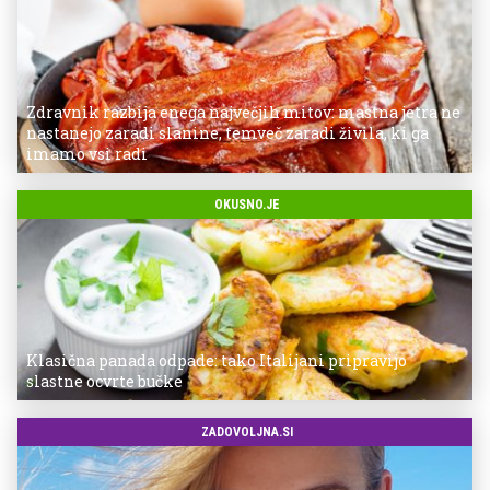
Zdravnik razbija enega največjih mitov: mastna jetra ne
nastanejo zaradi slanine, temveč zaradi živila, ki ga
imamo vsi radi
OKUSNO.JE
Klasična panada odpade: tako Italijani pripravijo
slastne ocvrte bučke
ZADOVOLJNA.SI