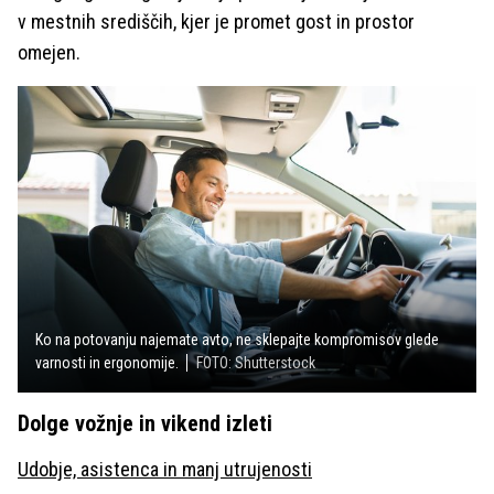
v mestnih središčih, kjer je promet gost in prostor
omejen.
Ko na potovanju najemate avto, ne sklepajte kompromisov glede
varnosti in ergonomije.
FOTO: Shutterstock
Dolge vožnje in vikend izleti
Udobje, asistenca in manj utrujenosti