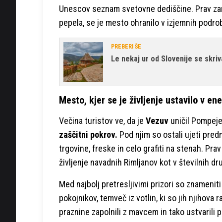
Unescov seznam svetovne dediščine. Prav zarad
pepela, se je mesto ohranilo v izjemnih podro
PREBERI ŠE
Le nekaj ur od Slovenije se skriv
Mesto, kjer se je življenje ustavilo v e
Večina turistov ve, da je
Vezuv
uničil Pompeje
zaščitni pokrov.
Pod njim so ostali ujeti pred
trgovine, freske in celo grafiti na stenah. Pr
življenje navadnih Rimljanov kot v številnih dr
Med najbolj pretresljivimi prizori so znamenit
pokojnikov, temveč iz votlin, ki so jih njihova
praznine zapolnili z mavcem in tako ustvarili p