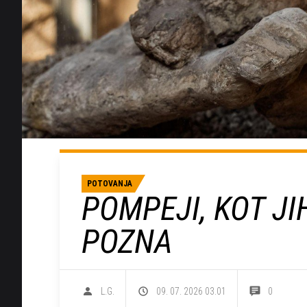
POTOVANJA
POMPEJI, KOT JI
POZNA
L.G.
09. 07. 2026 03.01
0