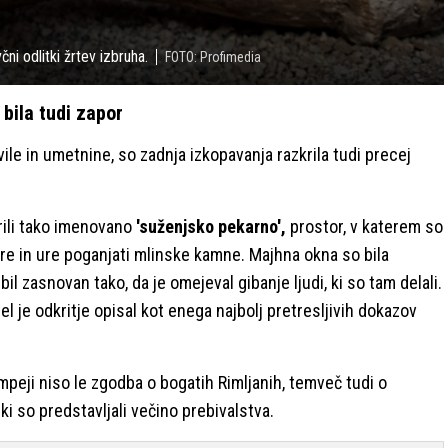
ni odlitki žrtev izbruha.
FOTO: Profimedia
bila tudi zapor
le in umetnine, so zadnja izkopavanja razkrila tudi precej
rili tako imenovano
'suženjsko pekarno',
prostor, v katerem so
i ure in ure poganjati mlinske kamne. Majhna okna so bila
il zasnovan tako, da je omejeval gibanje ljudi, ki so tam delali.
l je odkritje opisal kot enega najbolj pretresljivih dokazov
peji niso le zgodba o bogatih Rimljanih, temveč tudi o
 ki so predstavljali večino prebivalstva.