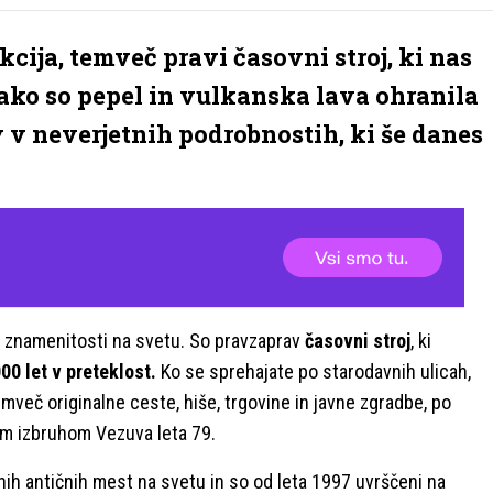
kcija, temveč pravi časovni stroj, ki nas
 kako so pepel in vulkanska lava ohranila
 v neverjetnih podrobnostih, ki še danes
h znamenitosti na svetu. So pravzaprav
časovni stroj
, ki
00 let v preteklost.
Ko se sprehajate po starodavnih ulicah,
mveč originalne ceste, hiše, trgovine in javne zgradbe, po
nim izbruhom Vezuva leta 79.
nih antičnih mest na svetu in so od leta 1997 uvrščeni na