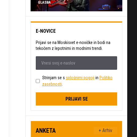
GLASBA
E-NOVICE
Prijavi se na Moskisvet e-novičke in bodi na
tekočem z lepotnimi in modnimi trendi.
Strinjam se s
splošnimi pogoji
in
Politiko
zasebnosti
.
PRIJAVI SE
ANKETA
+ Arhiv