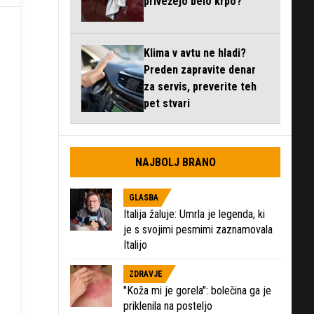
privežejo belo krpo?
Klima v avtu ne hladi?
Preden zapravite denar
za servis, preverite teh
pet stvari
NAJBOLJ BRANO
GLASBA
Italija žaluje: Umrla je legenda, ki
je s svojimi pesmimi zaznamovala
Italijo
ZDRAVJE
"Koža mi je gorela": bolečina ga je
priklenila na posteljo