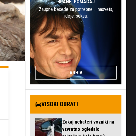
BRANE, POMAGAJ
Zaupne besede za potrebne … nasveta,
ideje, seksa.
ARHIV
VISOKI OBRATI
Zakaj nekateri vozniki na
vzvratno ogledalo