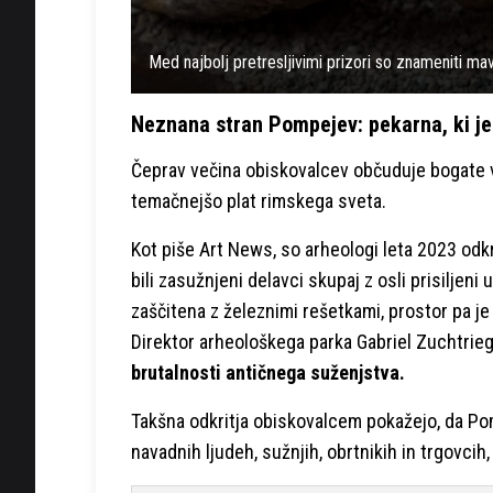
Med najbolj pretresljivimi prizori so znameniti mavč
Neznana stran Pompejev: pekarna, ki je 
Čeprav večina obiskovalcev občuduje bogate vi
temačnejšo plat rimskega sveta.
Kot piše Art News, so arheologi leta 2023 odk
bili zasužnjeni delavci skupaj z osli prisiljen
zaščitena z železnimi rešetkami, prostor pa je b
Direktor arheološkega parka Gabriel Zuchtriege
brutalnosti antičnega suženjstva.
Takšna odkritja obiskovalcem pokažejo, da Pom
navadnih ljudeh, sužnjih, obrtnikih in trgovcih,