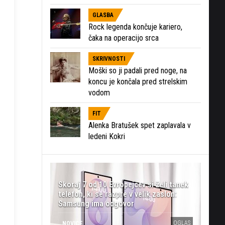
GLASBA
Rock legenda končuje kariero,
čaka na operacijo srca
SKRIVNOSTI
Moški so ji padali pred noge, na
koncu je končala pred strelskim
vodom
FIT
Alenka Bratušek spet zaplavala v
ledeni Kokri
Skoraj 7 od 10 Evropejcev si želi tanek
telefon, ki se razpre v velik zaslon:
Samsung ima odgovor
OGLAS
NOVICE