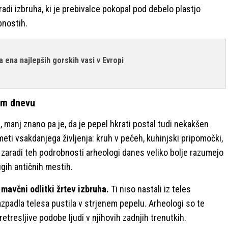
i izbruha, ki je prebivalce pokopal pod debelo plastjo
bnostih.
a ena najlepših gorskih vasi v Evropi
nem dnevu
, manj znano pa je, da je pepel hkrati postal tudi nekakšen
meti vsakdanjega življenja: kruh v pečeh, kuhinjski pripomočki,
av zaradi teh podrobnosti arheologi danes veliko bolje razumejo
ugih antičnih mestih.
i
mavčni odlitki žrtev izbruha.
Ti niso nastali iz teles
 razpadla telesa pustila v strjenem pepelu. Arheologi so te
retresljive podobe ljudi v njihovih zadnjih trenutkih.