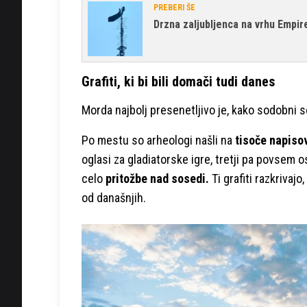
PREBERI ŠE
Drzna zaljubljenca na vrhu Empir
Grafiti, ki bi bili domači tudi danes
Morda najbolj presenetljivo je, kako sodobni s
Po mestu so arheologi našli na
tisoče napisov
oglasi za gladiatorske igre, tretji pa povsem o
celo
pritožbe nad sosedi.
Ti grafiti razkrivaj
od današnjih.