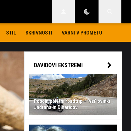
STIL
SKRIVNOSTI
VARNI V PROMETU
DAVIDOVI EKSTREMI
Popoln poletni roadtrip – 'vsi' ovinki
Jadrana in Dinaridov