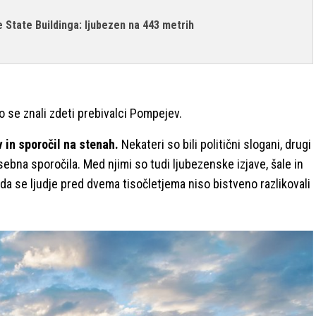
e State Buildinga: ljubezen na 443 metrih
o se znali zdeti prebivalci Pompejev.
 in sporočil na stenah.
Nekateri so bili politični slogani, drugi
sebna sporočila. Med njimi so tudi ljubezenske izjave, šale in
o, da se ljudje pred dvema tisočletjema niso bistveno razlikovali