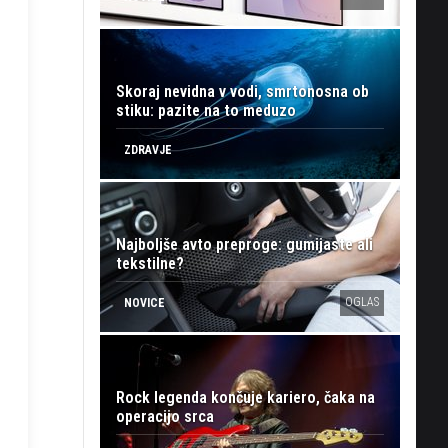
Skoraj nevidna v vodi, smrtonosna ob
stiku: pazite na to meduzo
ZDRAVJE
Najboljše avto preproge: gumijaste ali
tekstilne?
OGLAS
NOVICE
Rock legenda končuje kariero, čaka na
operacijo srca