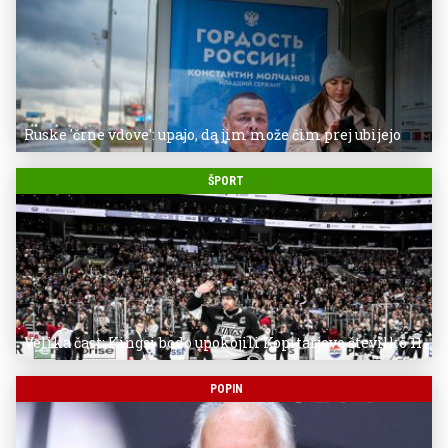
Ruske 'črne vdove': upajo, da jim može čim prej ubijejo
ŠPORT
Velika čast: Kingsi bodo upokojili Kopitarjevo številko 11
POPIN