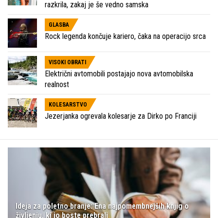
razkrila, zakaj je še vedno samska
GLASBA
Rock legenda končuje kariero, čaka na operacijo srca
VISOKI OBRATI
Električni avtomobili postajajo nova avtomobilska
realnost
KOLESARSTVO
Jezerjanka ogrevala kolesarje za Dirko po Franciji
Ideja za poletno branje: Ena najpomembnejših knjig o
življenju, ki jo boste prebrali