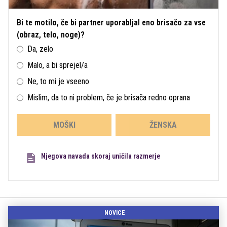
Bi te motilo, če bi partner uporabljal eno brisačo za vse
(obraz, telo, noge)?
Da, zelo
Malo, a bi sprejel/a
Ne, to mi je vseeno
Mislim, da to ni problem, če je brisača redno oprana
MOŠKI
ŽENSKA
Njegova navada skoraj uničila razmerje
NOVICE