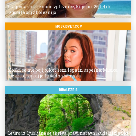
Tragična smrt znane vplivnice, ki je pri 26 letih
izgubila boj z boleznijo
MOSKISVET.COM
Moški se me bojijo, ker sem lepa in uspešna: Misica
razkrila, zakaj je še vedno samska
BIBALEZE.SI
Le uro iz Ljubljane se skriva pravi naravni čudež: izlet, ki