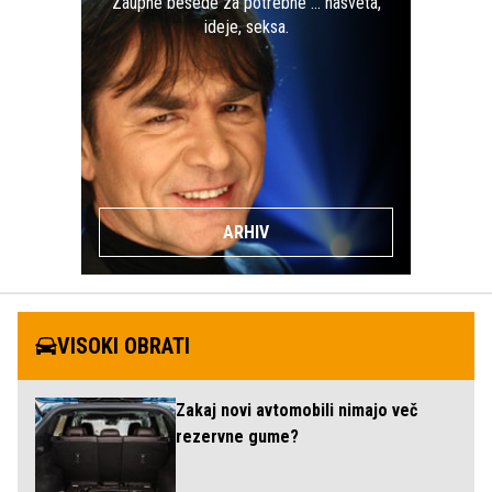
Zaupne besede za potrebne … nasveta,
ideje, seksa.
ARHIV
VISOKI OBRATI
Zakaj novi avtomobili nimajo več
rezervne gume?