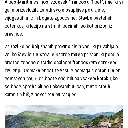
Alpes-Maritimes, nosi vzdevek "francoski Tibet", ime, ki si
ga je prizaslužila zaradi svoje osupljive pokrajine,
vijugastih ulic in bogate zgodovine. Stavbe pastelnih
odtenkov, ki ležijo na strmih pečinah, so kot prizori iz
pravljice.
Za razliko od bolj znanih provincialnih vasi, ki privabljajo
veliko število turistov, je Saorge miren pristan, ki ponuja
pristno zgodbo o tradicionalnem francoskem gorskem
življenju. Odmaknjenost te vasi je pomagala ohraniti njen
edinstven čar, ki ga boste občutili na vsakem koraku, ko
se bose sprehajali po tlakovanih ulicah, mimo starih
kamnitih hiš, z neverjetnimi razgledi.