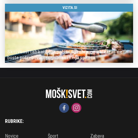
VIZITA.SI
Skrivnost lahkotnega poletnega žara, po katerem ne
boste potrebovali popoldanskega spanca
RUBRIKE:
Novice
Šport
Zabava