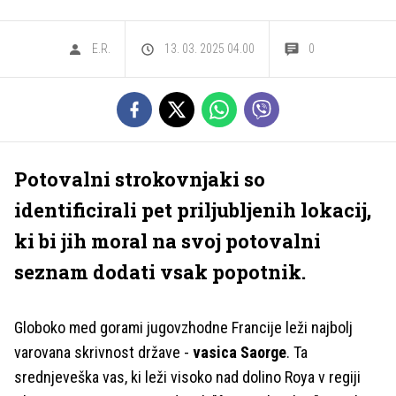
E.R.
13. 03. 2025 04.00
0
Potovalni strokovnjaki so
identificirali pet priljubljenih lokacij,
ki bi jih moral na svoj potovalni
seznam dodati vsak popotnik.
Globoko med gorami jugovzhodne Francije leži najbolj
varovana skrivnost države -
vasica Saorge
. Ta
srednjeveška vas, ki leži visoko nad dolino Roya v regiji