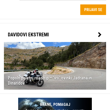
PRIJAVI SE
DAVIDOVI EKSTREMI
Popoln poletni roadtrip – 'vsi' ovinki Jadrana in
Dinaridov
BRANE, POMAGAJ