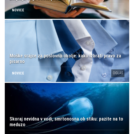
NOVICE
Moške srajce za poslovno okolje: kako izbrati pravo za
pisarno
OGLAS
NOVICE
Skoraj nevidna v vodi, smrtonosna ob stiku: pazite na to
meduzo