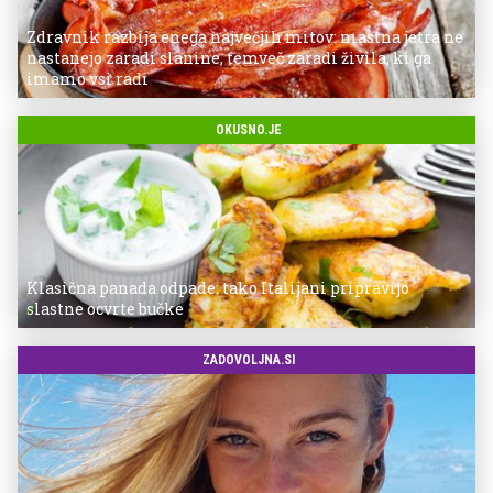
Zdravnik razbija enega največjih mitov: mastna jetra ne
nastanejo zaradi slanine, temveč zaradi živila, ki ga
imamo vsi radi
OKUSNO.JE
Klasična panada odpade: tako Italijani pripravijo
slastne ocvrte bučke
ZADOVOLJNA.SI