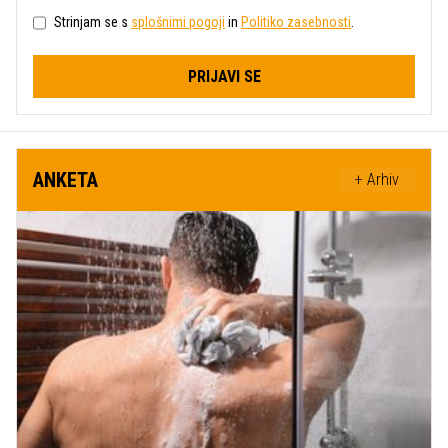
Strinjam se s
splošnimi pogoji
in
Politiko zasebnosti
.
PRIJAVI SE
ANKETA
+ Arhiv