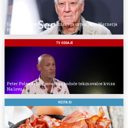
Donostia za nemškega filmskega ustvarjalca Wernerja
Herzoga
TV ODDAJE
Peter Poles delil nasvete za bodoče tekmovalce kviza
Na lovu
VIZITA.SI