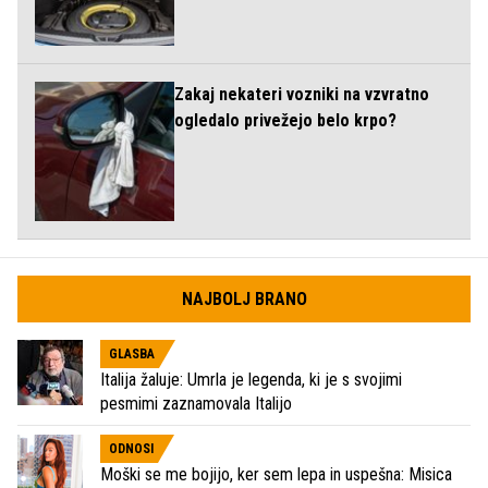
Zakaj nekateri vozniki na vzvratno
ogledalo privežejo belo krpo?
NAJBOLJ BRANO
GLASBA
Italija žaluje: Umrla je legenda, ki je s svojimi
pesmimi zaznamovala Italijo
ODNOSI
Moški se me bojijo, ker sem lepa in uspešna: Misica