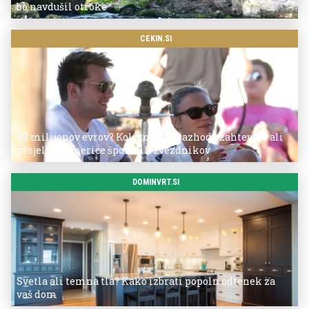
bo navdušil otroke
CEKIN.SI
43 milijonov evrov? Koliko so po razhodu zahtevale ali
prejele partnerice športnih zvezdnikov
DOMINVRT.SI
Svetla ali temna tla? Kako izbrati popoln odtenek za
vaš dom