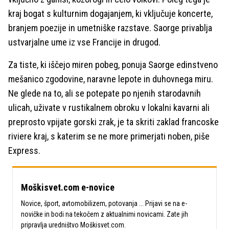
kraj bogat s kulturnim dogajanjem, ki vključuje koncerte,
branjem poezije in umetniške razstave. Saorge privablja
ustvarjalne ume iz vse Francije in drugod.
Za tiste, ki iščejo miren pobeg, ponuja Saorge edinstveno
mešanico zgodovine, naravne lepote in duhovnega miru.
Ne glede na to, ali se potepate po njenih starodavnih
ulicah, uživate v rustikalnem obroku v lokalni kavarni ali
preprosto vpijate gorski zrak, je ta skriti zaklad francoske
riviere kraj, s katerim se ne more primerjati noben, piše
Express.
Moškisvet.com e-novice
Novice, šport, avtomobilizem, potovanja ... Prijavi se na e-
novičke in bodi na tekočem z aktualnimi novicami. Zate jih
pripravlja uredništvo Moškisvet.com.