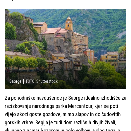
Saorge
FOTO: Shutterstock
Za pohodniške navdušence je Saorge idealno izhodišče za
raziskovanje narodnega parka Mercantour, kjer se poti
vijejo skozi goste gozdove, mimo slapov in do čudovitih
gorskih vrhov. Regija je tudi dom različnih divjih živali,
vključno z gamsi, kozorogi in celo volkovi. Poleg tega je