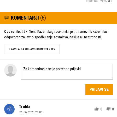
Priporoča
KOMENTARJI
(6)
Opozorilo:
297. členu Kazenskega zakonika je posameznik kazensko
odgovoren za javno spodbujanje sovraštva, nasilja ali nestrpnosti.
PRAVILA ZA OBJAVO KOMENTARJEV
PRIJAVI SE
Trobla
0
0
02. 06. 2023 21.06