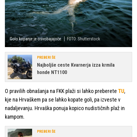
Golo kopanje je osvobajajoče.
FOTO: Shutterstock
PREBERI ŠE
Najboljše ceste Kvarnerja izza krmila
honde NT1100
O pravilih obnašanja na FKK plaži si lahko preberete
TU
,
kje na Hrvaškem pa se lahko kopate goli, pa izveste v
nadaljevanju. Hrvaška ponuja kopico nudističnih plaž in
kampom.
PREBERI ŠE