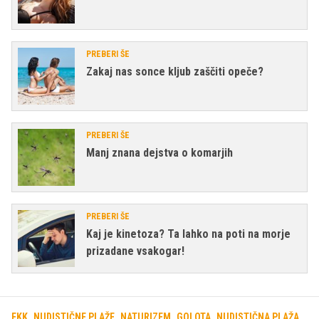
PREBERI ŠE
Zakaj nas sonce kljub zaščiti opeče?
PREBERI ŠE
Manj znana dejstva o komarjih
PREBERI ŠE
Kaj je kinetoza? Ta lahko na poti na morje
prizadane vsakogar!
FKK
NUDISTIČNE PLAŽE
NATURIZEM
GOLOTA
NUDISTIČNA PLAŽA