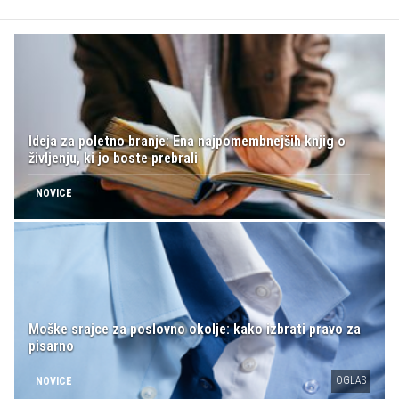
Ideja za poletno branje: Ena najpomembnejših knjig o
življenju, ki jo boste prebrali
NOVICE
Moške srajce za poslovno okolje: kako izbrati pravo za
pisarno
OGLAS
NOVICE