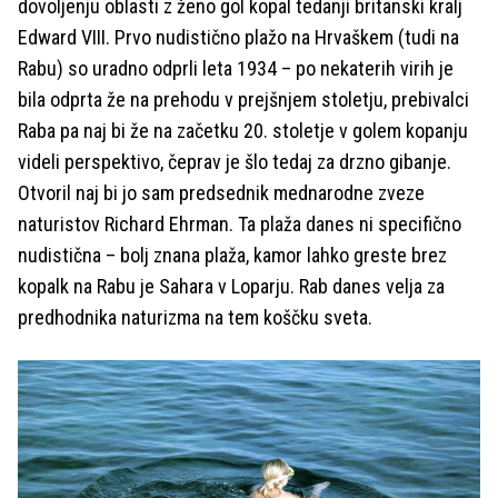
dovoljenju oblasti z ženo gol kopal tedanji britanski kralj
Edward VIII. Prvo nudistično plažo na Hrvaškem (tudi na
Rabu) so uradno odprli leta 1934 – po nekaterih virih je
bila odprta že na prehodu v prejšnjem stoletju, prebivalci
Raba pa naj bi že na začetku 20. stoletje v golem kopanju
videli perspektivo, čeprav je šlo tedaj za drzno gibanje.
Otvoril naj bi jo sam predsednik mednarodne zveze
naturistov Richard Ehrman. Ta plaža danes ni specifično
nudistična – bolj znana plaža, kamor lahko greste brez
kopalk na Rabu je Sahara v Loparju. Rab danes velja za
predhodnika naturizma na tem koščku sveta.