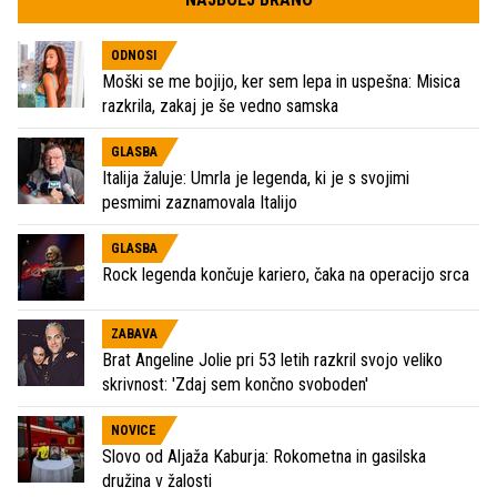
ODNOSI
Moški se me bojijo, ker sem lepa in uspešna: Misica
razkrila, zakaj je še vedno samska
GLASBA
Italija žaluje: Umrla je legenda, ki je s svojimi
pesmimi zaznamovala Italijo
GLASBA
Rock legenda končuje kariero, čaka na operacijo srca
ZABAVA
Brat Angeline Jolie pri 53 letih razkril svojo veliko
skrivnost: 'Zdaj sem končno svoboden'
NOVICE
Slovo od Aljaža Kaburja: Rokometna in gasilska
družina v žalosti