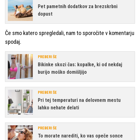
Pet pametnih dodatkov za brezskrbni
dopust
Če smo katero spregledali, nam to sporočite v komentarju
spodaj.
PREBERI ŠE
Bikinke skozi čas: kopalke, ki od nekdaj
burijo moško domišljijo
PREBERI ŠE
Pri tej temperaturi na delovnem mestu
lahko nehate delati
PREBERI ŠE
To morate narediti, ko vas opeče sonce