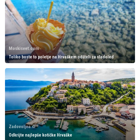
Moskisvet.com
Toliko boste to poletje na Hrvaškem odšteli za sladoled
Zadovoljna.si
Odkrijte najlepše kotičke Hrvaške