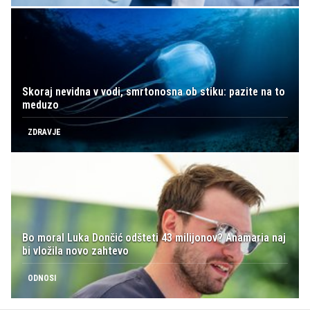
Skoraj nevidna v vodi, smrtonosna ob stiku: pazite na to
meduzo
ZDRAVJE
Bo moral Luka Dončić odšteti 43 milijonov? Anamaria naj
bi vložila novo zahtevo
ODNOSI