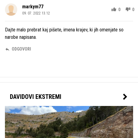
markym77
0
0
09. 07. 2022 13.12
Dajte malo prebrat kaj pišete, imena krajev, ki jih omenjate so
narobe napisana.
ODGOVORI
DAVIDOVI EKSTREMI