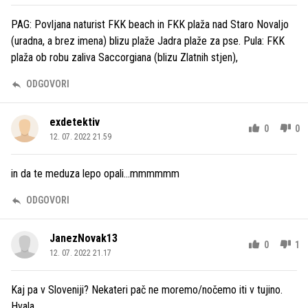
PAG: Povljana naturist FKK beach in FKK plaža nad Staro Novaljo
(uradna, a brez imena) blizu plaže Jadra plaže za pse. Pula: FKK
plaža ob robu zaliva Saccorgiana (blizu Zlatnih stjen),
ODGOVORI
exdetektiv
0
0
12. 07. 2022 21.59
in da te meduza lepo opali...mmmmmm
ODGOVORI
JanezNovak13
0
1
12. 07. 2022 21.17
Kaj pa v Sloveniji? Nekateri pač ne moremo/nočemo iti v tujino.
Hvala.