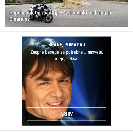
Popoln poletni roadtrip – 'vsi' ovinki Jadrana in
Dinaridov
BRANE, POMAGAJ
Zaupne besede za potrebne … nasveta,
ideje, seksa.
ARHIV