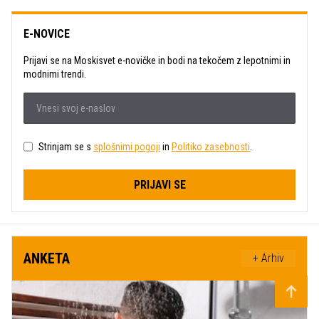
E-NOVICE
Prijavi se na Moskisvet e-novičke in bodi na tekočem z lepotnimi in
modnimi trendi.
Strinjam se s
splošnimi pogoji
in
Politiko zasebnosti
.
PRIJAVI SE
ANKETA
+ Arhiv