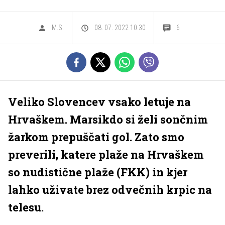
M.S.
08. 07. 2022 10.30
6
Veliko Slovencev vsako letuje na
Hrvaškem. Marsikdo si želi sončnim
žarkom prepuščati gol. Zato smo
preverili, katere plaže na Hrvaškem
so nudistične plaže (FKK) in kjer
lahko uživate brez odvečnih krpic na
telesu.