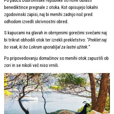
Po padcu Dubrovniške republike so nove oblasti
benediktince pregnale z otoka. Kot opisujejo lokalni
zgodovinski zapisi, naj bi menihi zadnjo noč pred
odhodom izvedli skrivnostni obred.
S kapucami na glavah in obrnjenimi gorečimi svečami naj
bi trikrat obhodili otok ter izrekli prekletstvo:
"Preklet naj
bo vsak, ki bo Lokrum uporabljal za lastni užitek.
"
Po pripovedovanju domačinov so menihi otok zapustili ob
zori in se nikoli več niso vrnili.