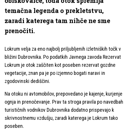
obiskovalce, toda otok spremlja
temačna legenda o prekletstvu,
zaradi katerega tam nihče ne sme
prenočiti.
Lokrum velja za eno najbolj priljubljenih izletniških točk v
bližini Dubrovnika. Po podatkih Javnega zavoda Rezervat
Lokrum je otok zaščiten kot poseben rezervat gozdne
vegetacije, znan pa je po izjemno bogati naravi in
zgodovinski dediščini.
Na otoku ni avtomobilov, prepovedano je kajenje, kurjenje
ognja in prenočevanje. Prav ta stroga pravila po navedbah
turističnih vodnikov Dubrovnika dodatno prispevajo k
skrivnostnemu vzdušju, zaradi katerega je Lokrum tako
poseben.