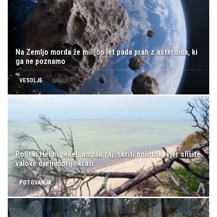
Na Zemljo morda že milijon let pada prah z asteroida, ki
ga ne poznamo
VESOLJE
Poljski Hel ni pekel, ampak raj: skriti polotok, kjer slišite
valove dveh morij hkrati
POTOVANJA