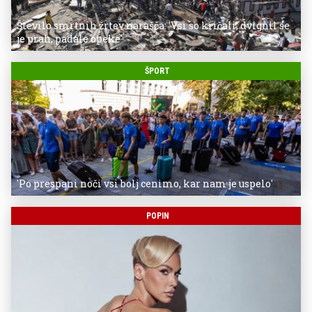
Število smrtnih žrtev narašča: 'Vsi so kričali, dvignil se
je prah, padale opeke'
ŠPORT
'Po prespani noči vsi bolj cenimo, kar nam je uspelo'
POPIN