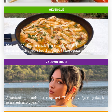
OKUSNO.JE
Natalija Verboten razkrila recept za priljubljeno
dalmatinsko jed, sledilci pa so takoj opazili dve stvari
ZADOVOLJNA.SI
Anastasia po razhodu in spravi: "To je največja napaka, ki
jo naredimo v jezi"