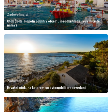
Zadovoljna.si
Otok Šolta: Popoln oddih v objemu neodkritih zalivov in čiste
narave
Zadovoljna.si
Hrvaški otok, na katerem so avtomobili prepovedani