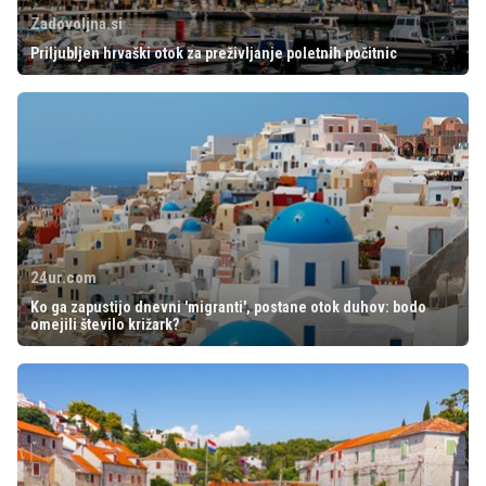
Zadovoljna.si
Priljubljen hrvaški otok za preživljanje poletnih počitnic
24ur.com
Ko ga zapustijo dnevni 'migranti', postane otok duhov: bodo
omejili število križark?