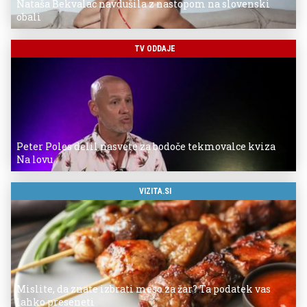
Nataša Bekvalac navdušila z nastopom na slovenski
obali
TV ODDAJE
Peter Poles delil nasvete za bodoče tekmovalce kviza
Na lovu
VIZITA.SI
Mislite, da znate izbrati meso za žar? Ta podatek vas
lahko preseneti