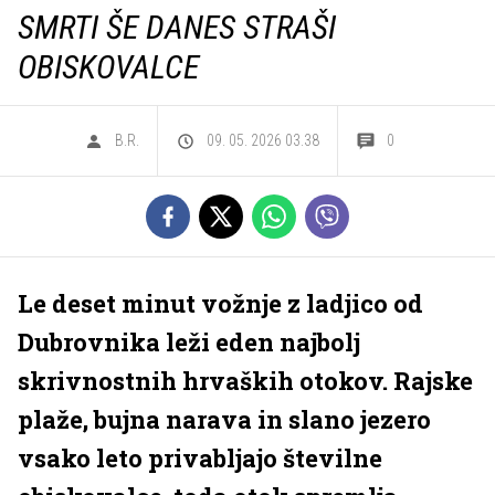
SMRTI ŠE DANES STRAŠI
OBISKOVALCE
B.R.
09. 05. 2026 03.38
0
Le deset minut vožnje z ladjico od
Dubrovnika leži eden najbolj
skrivnostnih hrvaških otokov. Rajske
plaže, bujna narava in slano jezero
vsako leto privabljajo številne