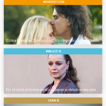
MOSKISVET.COM
Urška Klakočar Zupančič odločno o govoricah o razhodu
BIBALEZE.SI
Pri 14 letih je živela na ulici, danes jo občuduje ves svet
CEKIN.SI