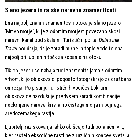
Slano jezero in rajske naravne znamenitosti
Ena najbolj znanih znamenitosti otoka je slano jezero
'Mrtvo morje', ki je z odprtim morjem povezano skozi
naravni kanal pod skalami. Turistični portal
Dubrovnik
Travel
poudarja, da je zaradi mirne in tople vode to ena
najbolj priljubljenih točk za kopanje na otoku.
Tik ob jezeru se nahaja tudi znamenita jama z odprtim
vrhom, ki jo obiskovalci pogosto fotografirajo za družbena
omrežja. Po pisanju turističnih vodičev Lokrum
obiskovalce navdušuje predvsem zaradi kombinacije
neokrnjene narave, kristalno čistega morja in bujnega
sredozemskega rastja.
Ljubitelji raziskovanja lahko obiščejo tudi botanični vrt,
kjer rastejo eksotične rastline z različnih koncev sveta, ali