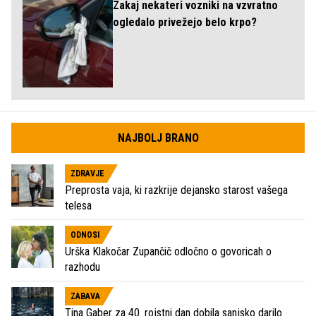
Zakaj nekateri vozniki na vzvratno
ogledalo privežejo belo krpo?
NAJBOLJ BRANO
ZDRAVJE
Preprosta vaja, ki razkrije dejansko starost vašega
telesa
ODNOSI
Urška Klakočar Zupančič odločno o govoricah o
razhodu
ZABAVA
Tina Gaber za 40. rojstni dan dobila sanjsko darilo