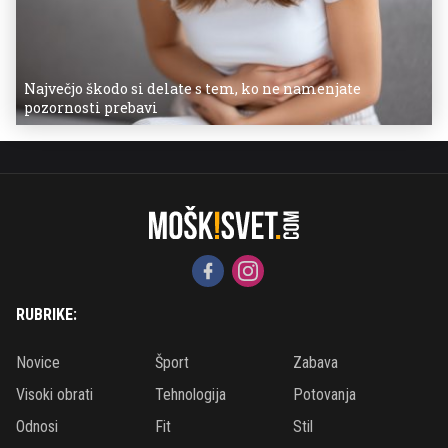
Največjo škodo si delate s tem, ko ne namenjate
pozornosti prebavi
RUBRIKE:
Novice
Šport
Zabava
Visoki obrati
Tehnologija
Potovanja
Odnosi
Fit
Stil