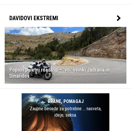
DAVIDOVI EKSTREMI
Popoln poletni roadtrip – 'vsi' ovinki Jadrana in
Dinaridov
BRANE, POMAGAJ
Zaupne besede za potrebne … nasveta,
ideje, seksa.