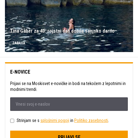
Tina Gaber za 40. rojstni dan dobila sanjsko darilo
ZABAVA
E-NOVICE
Prijavi se na Moskisvet e-novičke in bodi na tekočem z lepotnimi in
modnimi trendi.
Strinjam se s
splošnimi pogoji
in
Politiko zasebnosti
.
PRIJAVI SE