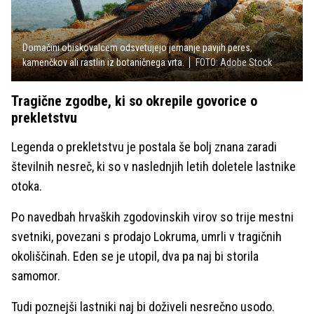
Domačini obiskovalcem odsvetujejo jemanje pavjih peres,
kamenčkov ali rastlin iz botaničnega vrta.
FOTO: Adobe Stock
Tragične zgodbe, ki so okrepile govorice o
prekletstvu
Legenda o prekletstvu je postala še bolj znana zaradi
številnih nesreč, ki so v naslednjih letih doletele lastnike
otoka.
Po navedbah hrvaških zgodovinskih virov so trije mestni
svetniki, povezani s prodajo Lokruma, umrli v tragičnih
okoliščinah. Eden se je utopil, dva pa naj bi storila
samomor.
Tudi poznejši lastniki naj bi doživeli nesrečno usodo.