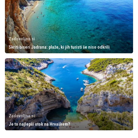
Zadovoljna.si
Skriti biseri Jadrana: plaže, ki jih turisti še niso odkrili
Zadovoljna.si
Je to najlepši otok na Hrvaškem?