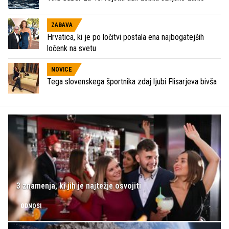
ZABAVA
Hrvatica, ki je po ločitvi postala ena najbogatejših
ločenk na svetu
NOVICE
Tega slovenskega športnika zdaj ljubi Flisarjeva bivša
3 znamenja, ki jih je najtežje osvojiti
ODNOSI