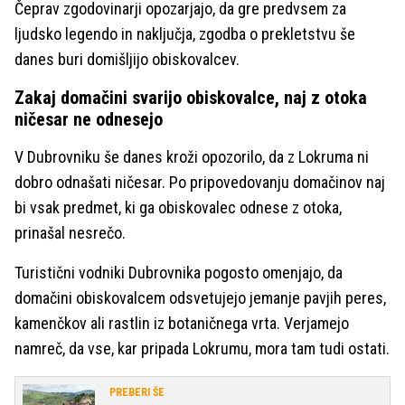
Čeprav zgodovinarji opozarjajo, da gre predvsem za
ljudsko legendo in naključja, zgodba o prekletstvu še
danes buri domišljijo obiskovalcev.
Zakaj domačini svarijo obiskovalce, naj z otoka
ničesar ne odnesejo
V Dubrovniku še danes kroži opozorilo, da z Lokruma ni
dobro odnašati ničesar. Po pripovedovanju domačinov naj
bi vsak predmet, ki ga obiskovalec odnese z otoka,
prinašal nesrečo.
Turistični vodniki Dubrovnika pogosto omenjajo, da
domačini obiskovalcem odsvetujejo jemanje pavjih peres,
kamenčkov ali rastlin iz botaničnega vrta. Verjamejo
namreč, da vse, kar pripada Lokrumu, mora tam tudi ostati.
PREBERI ŠE