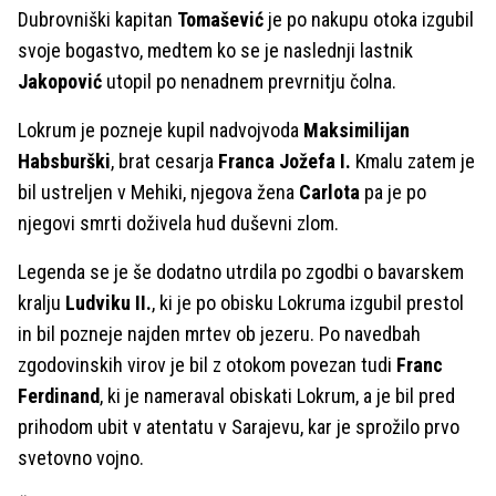
Dubrovniški kapitan
Tomašević
je po nakupu otoka izgubil
svoje bogastvo, medtem ko se je naslednji lastnik
Jakopović
utopil po nenadnem prevrnitju čolna.
Lokrum je pozneje kupil nadvojvoda
Maksimilijan
Habsburški
, brat cesarja
Franca Jožefa I.
Kmalu zatem je
bil ustreljen v Mehiki, njegova žena
Carlota
pa je po
njegovi smrti doživela hud duševni zlom.
Legenda se je še dodatno utrdila po zgodbi o bavarskem
kralju
Ludviku II.
, ki je po obisku Lokruma izgubil prestol
in bil pozneje najden mrtev ob jezeru. Po navedbah
zgodovinskih virov je bil z otokom povezan tudi
Franc
Ferdinand
, ki je nameraval obiskati Lokrum, a je bil pred
prihodom ubit v atentatu v Sarajevu, kar je sprožilo prvo
svetovno vojno.