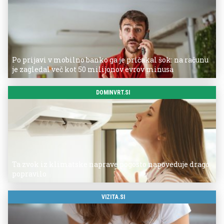
Po prijavi v mobilno banko ga je pričakal šok: na računu
je zagledal več kot 50 milijonov evrov minusa
DOMINVRT.SI
Ta zvok iz klimatske naprave pogosto napoveduje drago
popravilo
VIZITA.SI