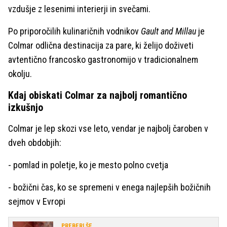
vzdušje z lesenimi interierji in svečami.
Po priporočilih kulinaričnih vodnikov
Gault and Millau
je
Colmar odlična destinacija za pare, ki želijo doživeti
avtentično francosko gastronomijo v tradicionalnem
okolju.
Kdaj obiskati Colmar za najbolj romantično
izkušnjo
Colmar je lep skozi vse leto, vendar je najbolj čaroben v
dveh obdobjih:
- pomlad in poletje, ko je mesto polno cvetja
- božični čas, ko se spremeni v enega najlepših božičnih
sejmov v Evropi
PREBERI ŠE