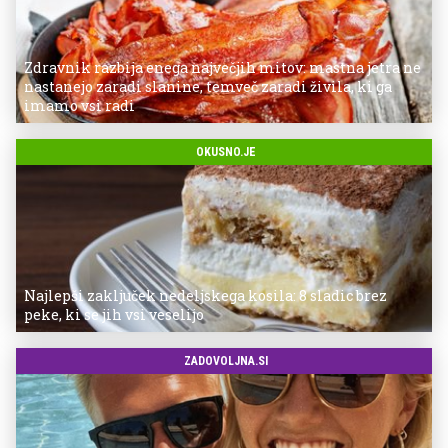
Zdravnik razbija enega največjih mitov: mastna jetra ne
nastanejo zaradi slanine, temveč zaradi živila, ki ga
imamo vsi radi
OKUSNO.JE
Najlepši zaključek nedeljskega kosila: 8 sladic brez
peke, ki se jih vsi veselijo
ZADOVOLJNA.SI