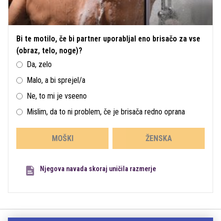
Bi te motilo, če bi partner uporabljal eno brisačo za vse
(obraz, telo, noge)?
Da, zelo
Malo, a bi sprejel/a
Ne, to mi je vseeno
Mislim, da to ni problem, če je brisača redno oprana
MOŠKI
ŽENSKA
Njegova navada skoraj uničila razmerje