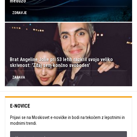
meduzo
ZDRAVJE
Brat Angeline Jolie pri 53 letih razkril svojo veliko
skrivnost: 'Zdaj sem končno svoboden'
ZABAVA
E-NOVICE
Prijavi se na Moskisvet e-novičke in bodi na tekočem z lepotnimi in
modnimi trendi.