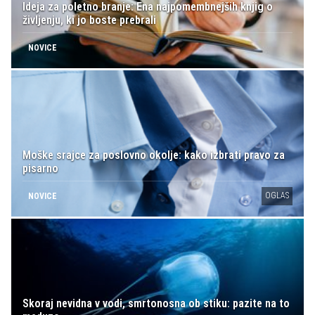
Ideja za poletno branje: Ena najpomembnejših knjig o
življenju, ki jo boste prebrali
NOVICE
Moške srajce za poslovno okolje: kako izbrati pravo za
pisarno
OGLAS
NOVICE
Skoraj nevidna v vodi, smrtonosna ob stiku: pazite na to