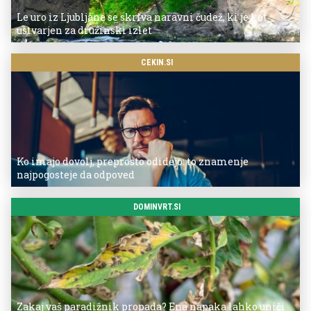
Le uro iz Ljubljane se skriva naravni čudež, ki je kot
ustvarjen za družinski izlet
CEKIN.SI
Ko imajo dovolj, preprosto odidejo: to znamenje
najpogosteje da odpoved
DOMINVRT.SI
Zakaj vaš paradižnik propada? Ena napaka lahko uniči