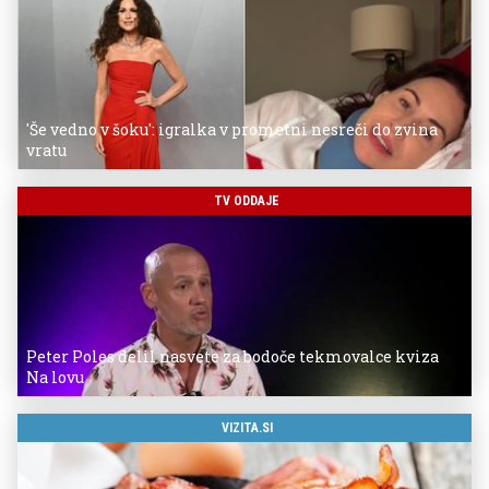
'Še vedno v šoku': igralka v prometni nesreči do zvina
vratu
TV ODDAJE
Peter Poles delil nasvete za bodoče tekmovalce kviza
Na lovu
VIZITA.SI