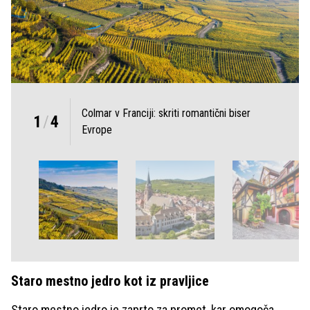
Colmar v Franciji: skriti romantični biser
1
/
4
Evrope
Staro mestno jedro kot iz pravljice
Staro mestno jedro je zaprto za promet, kar omogoča