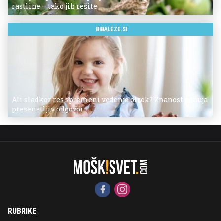
rastline – tako jih rešite
BIBALEZE.SI
Ali sladkor res spremeni vedenje otrok? Znanost ponuja
presenetljiv odgovor
RUBRIKE: