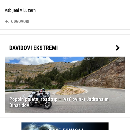
Vabljeni v Luzern
ODGOVORI
DAVIDOVI EKSTREMI
Popoln poletni roadtrip – 'vsi' ovinki Jadrana in
Dinaridov