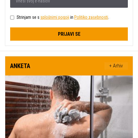
Strinjam se s
splošnimi pogoji
in
Politiko zasebnosti
.
PRIJAVI SE
ANKETA
+ Arhiv