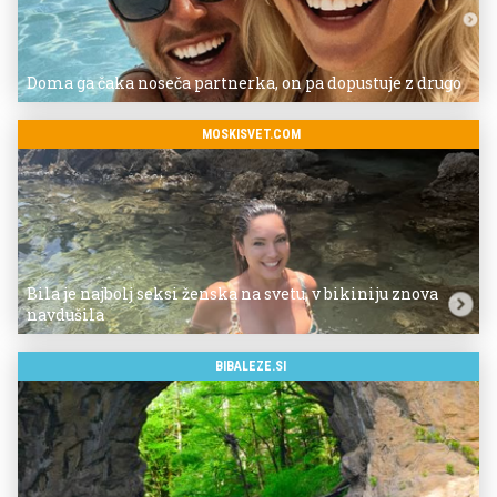
Doma ga čaka noseča partnerka, on pa dopustuje z drugo
MOSKISVET.COM
Bila je najbolj seksi ženska na svetu, v bikiniju znova
navdušila
BIBALEZE.SI