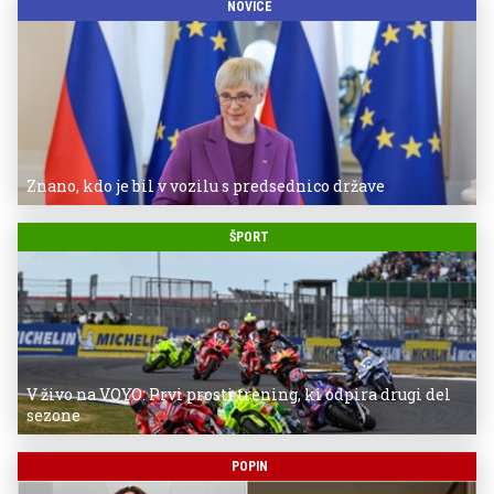
NOVICE
Znano, kdo je bil v vozilu s predsednico države
ŠPORT
V živo na VOYO: Prvi prosti trening, ki odpira drugi del
sezone
POPIN