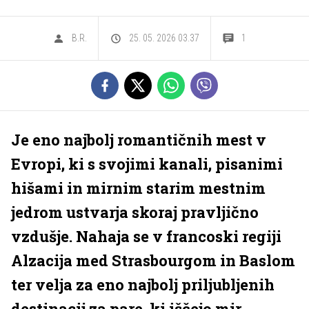
B.R.
25. 05. 2026 03.37
1
Je eno najbolj romantičnih mest v
Evropi, ki s svojimi kanali, pisanimi
hišami in mirnim starim mestnim
jedrom ustvarja skoraj pravljično
vzdušje. Nahaja se v francoski regiji
Alzacija med Strasbourgom in Baslom
ter velja za eno najbolj priljubljenih
destinacij za pare, ki iščejo mir,