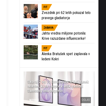
FIT
Zvezdnik pri 62 letih pokazal telo
pravega gladiatorja
ZABAVA
Jahta vredna milijone potonila:
Krive razuzdane influencerke!
FIT
Alenka Bratušek spet zaplavala v
ledeni Kokri
Skoraj 7 od 10 Evropejcev si želi tanek
telefon, ki se razpre v velik zaslon:
Samsung ima odgovor
OGLAS
NOVICE