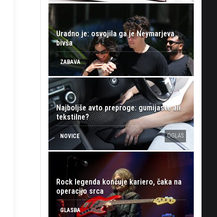
Uradno je: osvojila ga je Neymarjeva
bivša
ZABAVA
Najboljše avto preproge: gumijaste ali
tekstilne?
OGLAS
NOVICE
Rock legenda končuje kariero, čaka na
operacijo srca
GLASBA