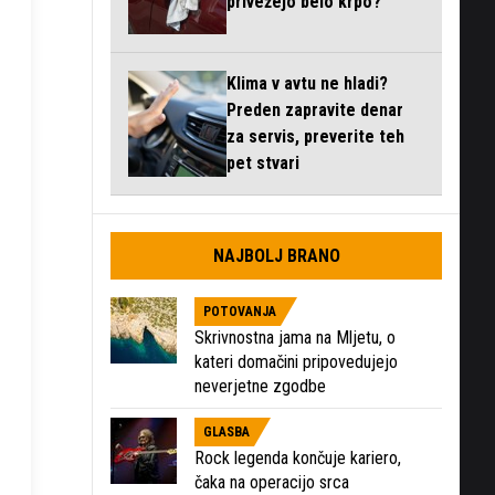
privežejo belo krpo?
Klima v avtu ne hladi?
Preden zapravite denar
za servis, preverite teh
pet stvari
NAJBOLJ BRANO
POTOVANJA
Skrivnostna jama na Mljetu, o
kateri domačini pripovedujejo
neverjetne zgodbe
GLASBA
Rock legenda končuje kariero,
čaka na operacijo srca