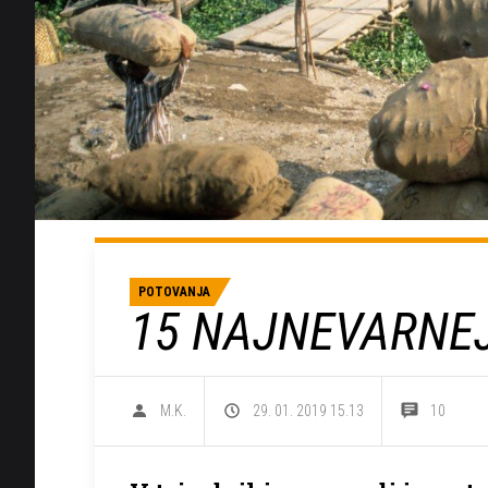
POTOVANJA
15 NAJNEVARNEJ
M.K.
29. 01. 2019 15.13
10