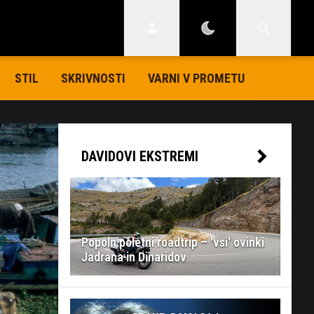
STIL
SKRIVNOSTI
VARNI V PROMETU
DAVIDOVI EKSTREMI
Popoln poletni roadtrip – 'vsi' ovinki
Jadrana in Dinaridov