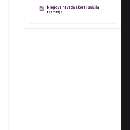
Njegova navada skoraj uničila
razmerje