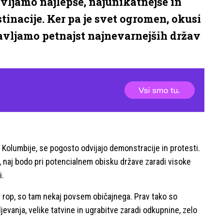
avljamo najlepše, najunikatnejše in
tinacije. Ker pa je svet ogromen, okusi
stavljamo petnajst najnevarnejših držav
Kolumbije, se pogosto odvijajo demonstracije in protesti.
 naj bodo pri potencialnem obisku države zaradi visoke
i.
en rop, so tam nekaj povsem običajnega. Prav tako so
ljevanja, velike tatvine in ugrabitve zaradi odkupnine, zelo