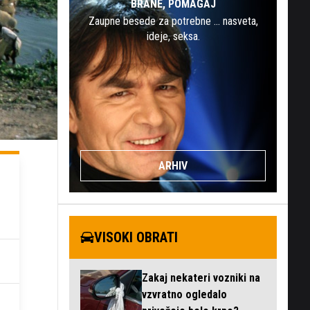
BRANE, POMAGAJ
Zaupne besede za potrebne … nasveta,
ideje, seksa.
ARHIV
VISOKI OBRATI
Zakaj nekateri vozniki na
vzvratno ogledalo