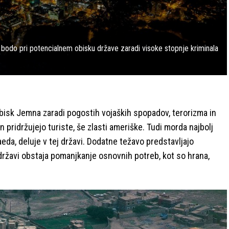
 bodo pri potencialnem obisku države zaradi visoke stopnje kriminala
bisk Jemna zaradi pogostih vojaških spopadov, terorizma in
 pridržujejo turiste, še zlasti ameriške. Tudi morda najbolj
aeda, deluje v tej državi. Dodatne težavo predstavljajo
 državi obstaja pomanjkanje osnovnih potreb, kot so hrana,