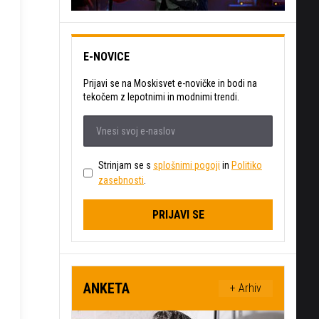
E-NOVICE
Prijavi se na Moskisvet e-novičke in bodi na
tekočem z lepotnimi in modnimi trendi.
Strinjam se s
splošnimi pogoji
in
Politiko
zasebnosti
.
PRIJAVI SE
ANKETA
+ Arhiv