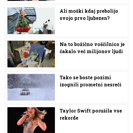
Ali moški kdaj prebolijo
svojo prvo ljubezen?
Na to božično voščilnico je
čakalo več milijonov ljudi
Tako se boste pozimi
izognili prometni nesreči
Taylor Swift porušila vse
rekorde