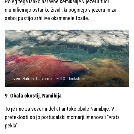
Poleg tega lahko naravne kemikalije v jezeru tudi
mumificirajo ostanke živali, ki poginejo v jezeru in za
seboj pustijo srhljive okamenele fosile.
Jezero Natron, Tanzanija
FOTO: Thinkstock
9. Obala okostij, Namibija
To je ime za severni del atlantske obale Namibije. V
preteklosti so jo portugalski mornarji imenovali "vrata
pekla".