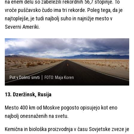
na enem delu so zabeležili rekordnih 56,7 stopinje. To
vroče puščavsko čudo ima tri rekorde. Poleg tega, da je
najtoplejše, je tudi najbolj suho in najnižje mesto v
Severni Ameriki.
Pot v Dolino smrti
FOTO: Maja Koren
13. Dzeržinsk, Rusija
Mesto 400 km od Moskve pogosto opisujejo kot eno
najbolj onesnaženih na svetu.
Kemična in biološka proizvodnja v času Sovjetske zveze je