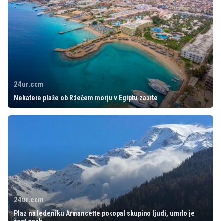
24ur.com
Nekatere plaže ob Rdečem morju v Egiptu zaprte
24ur.com
Plaz na ledeniku Armancette pokopal skupino ljudi, umrlo je
šest oseb