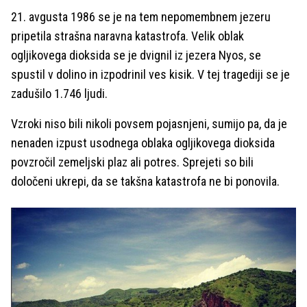
21. avgusta 1986 se je na tem nepomembnem jezeru
pripetila strašna naravna katastrofa. Velik oblak
ogljikovega dioksida se je dvignil iz jezera Nyos, se
spustil v dolino in izpodrinil ves kisik. V tej tragediji se je
zadušilo 1.746 ljudi.
Vzroki niso bili nikoli povsem pojasnjeni, sumijo pa, da je
nenaden izpust usodnega oblaka ogljikovega dioksida
povzročil zemeljski plaz ali potres. Sprejeti so bili
določeni ukrepi, da se takšna katastrofa ne bi ponovila.