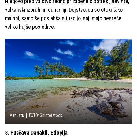
Njegovo prebivalstvo redno prizadenejo potresi, nevihte,
vulkanski izbruhi in cunamiji. Dejstvo, da so otoki tako
majhni, samo še poslabša situacijo, saj imajo nesreče
veliko hujše posledice.
Vanuatu
FOTO: Shutterstock
3. Puščava Danakil, Etiopija