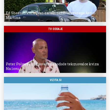
Ed Sheeran kaznovan zaradi nezavarovanega Aston
Martina
TV ODDAJE
Peter Poles delil nasvete za bodoče tekmovalce kviza
Na lovu
VIZITA.SI