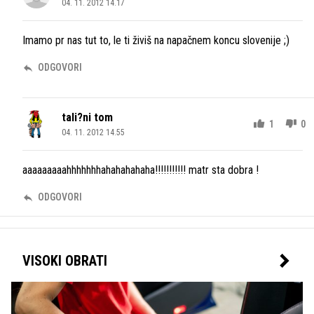
04. 11. 2012 14.17
Imamo pr nas tut to, le ti živiš na napačnem koncu slovenije ;)
ODGOVORI
tali?ni tom
1
0
04. 11. 2012 14.55
aaaaaaaaahhhhhhhahahahahaha!!!!!!!!!!! matr sta dobra !
ODGOVORI
VISOKI OBRATI