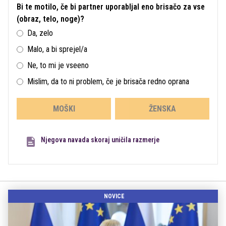
Bi te motilo, če bi partner uporabljal eno brisačo za vse
(obraz, telo, noge)?
Da, zelo
Malo, a bi sprejel/a
Ne, to mi je vseeno
Mislim, da to ni problem, če je brisača redno oprana
MOŠKI
ŽENSKA
Njegova navada skoraj uničila razmerje
NOVICE