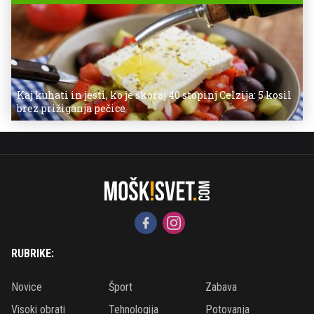
Kaj kuhati in jesti, ko je skoraj 40 stopinj Celzija: 5 kosil
brez prižiganja pečice
RUBRIKE:
Novice
Šport
Zabava
Visoki obrati
Tehnologija
Potovanja