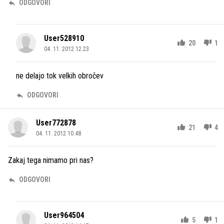
ODGOVORI
User528910
20
1
04. 11. 2012 12.23
ne delajo tok velkih obročev
ODGOVORI
User772878
21
4
04. 11. 2012 10.48
Zakaj tega nimamo pri nas?
ODGOVORI
User964504
5
1