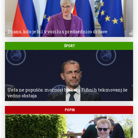
Znano, kdo je bil v vozilu s predsednico države
ŠPORT
Uefa ne popušča: možnost bojkota Fifinih tekmovanj še
vedno obstaja
POPIN