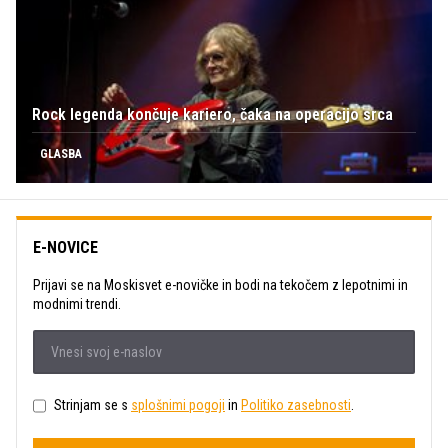
Rock legenda končuje kariero, čaka na operacijo srca
GLASBA
E-NOVICE
Prijavi se na Moskisvet e-novičke in bodi na tekočem z lepotnimi in
modnimi trendi.
Strinjam se s
splošnimi pogoji
in
Politiko zasebnosti
.