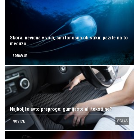
Skoraj nevidna v vodi, smrtonosna ob stiku: pazite na to
meduzo
ZDRAVJE
Najboljše avto preproge: gumijaste ali tekstilne?
OGLAS
NOVICE