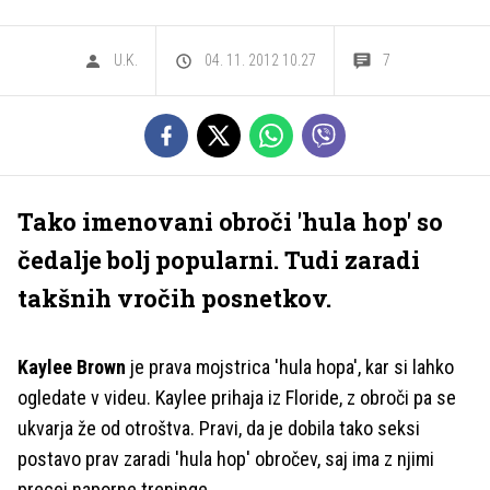
U.K.
04. 11. 2012 10.27
7
Tako imenovani obroči 'hula hop' so
čedalje bolj popularni. Tudi zaradi
takšnih vročih posnetkov.
Kaylee Brown
je prava mojstrica 'hula hopa', kar si lahko
ogledate v videu. Kaylee prihaja iz Floride, z obroči pa se
ukvarja že od otroštva. Pravi, da je dobila tako seksi
postavo prav zaradi 'hula hop' obročev, saj ima z njimi
precej naporne treninge.