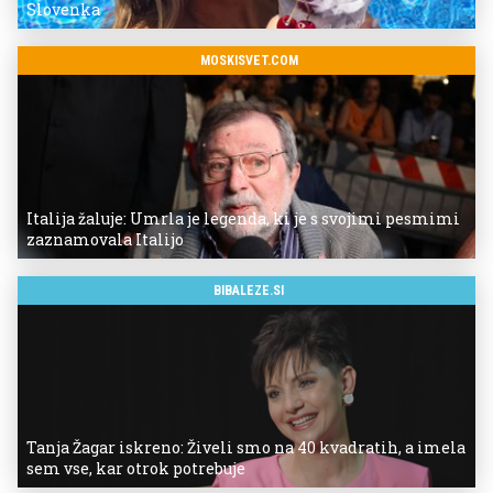
Slovenka
MOSKISVET.COM
Italija žaluje: Umrla je legenda, ki je s svojimi pesmimi
zaznamovala Italijo
BIBALEZE.SI
Tanja Žagar iskreno: Živeli smo na 40 kvadratih, a imela
sem vse, kar otrok potrebuje