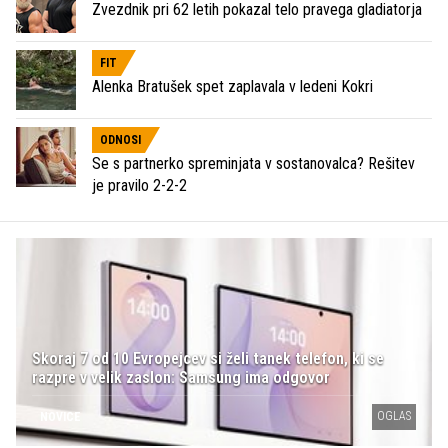
Zvezdnik pri 62 letih pokazal telo pravega gladiatorja
FIT
Alenka Bratušek spet zaplavala v ledeni Kokri
ODNOSI
Se s partnerko spreminjata v sostanovalca? Rešitev
je pravilo 2-2-2
Skoraj 7 od 10 Evropejcev si želi tanek telefon, ki se
razpre v velik zaslon: Samsung ima odgovor
OGLAS
NOVICE