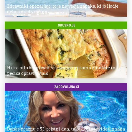
Zdravniki opozarjajo: to je največja napaka, ki jo ljudje
delajo med vročino
OKUSNO.JE
Hitra pita brez testa: vse sestavine samo zmešate in
pečica opravi ostalo
ZADOVOLJNA.SI
Danes praznuje 53. rojstni dan, tako dobro je videti znana