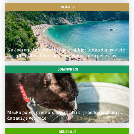
CEKIN.SI
Na Jadranu še vedno obstaja kraj, kjer lahko dopustujete
poceni: nastanitev že od 10 evrov, kosilo za pet evrov
DOMINVRT.SI
Mačka poleti premalo pije? Ti triki jo bodo spodbudili,
da zaužije več vode
OKUSNO.JE