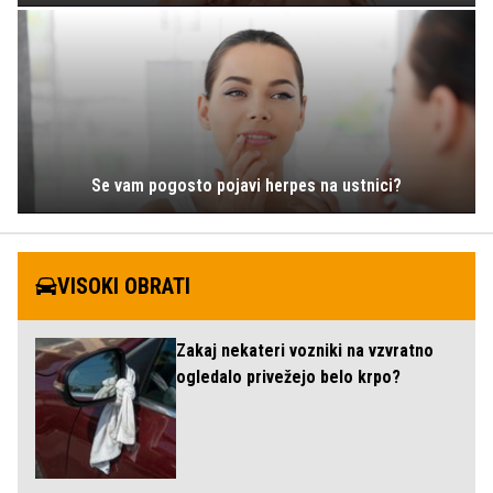
Se vam pogosto pojavi herpes na ustnici?
VISOKI OBRATI
Zakaj nekateri vozniki na vzvratno
ogledalo privežejo belo krpo?