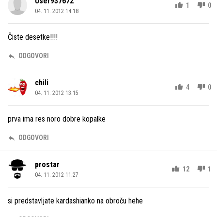
User937672
1
0
04. 11. 2012 14.18
Čiste desetke!!!!
ODGOVORI
chili
4
0
04. 11. 2012 13.15
prva ima res noro dobre kopalke
ODGOVORI
prostar
12
1
04. 11. 2012 11.27
si predstavljate kardashianko na obroču hehe