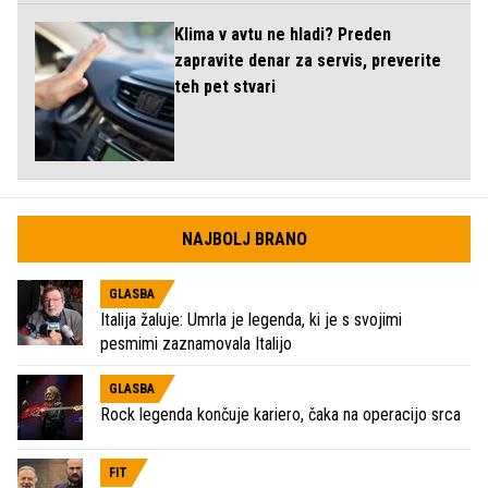
Klima v avtu ne hladi? Preden
zapravite denar za servis, preverite
teh pet stvari
NAJBOLJ BRANO
GLASBA
Italija žaluje: Umrla je legenda, ki je s svojimi
pesmimi zaznamovala Italijo
GLASBA
Rock legenda končuje kariero, čaka na operacijo srca
FIT