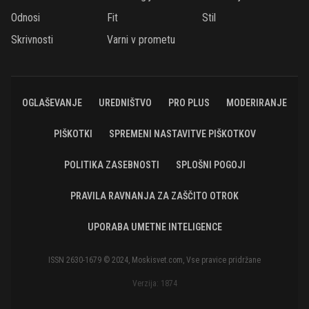
Odnosi
Fit
Stil
Skrivnosti
Varni v prometu
OGLAŠEVANJE
UREDNIŠTVO
PRO PLUS
MODERIRANJE
PIŠKOTKI
SPREMENI NASTAVITVE PIŠKOTKOV
POLITIKA ZASEBNOSTI
SPLOŠNI POGOJI
PRAVILA RAVNANJA ZA ZAŠČITO OTROK
UPORABA UMETNE INTELIGENCE
ISSN 2630-1679 © 2024, Moskisvet.com, Vse pravice pridržane
Verzija: 1874