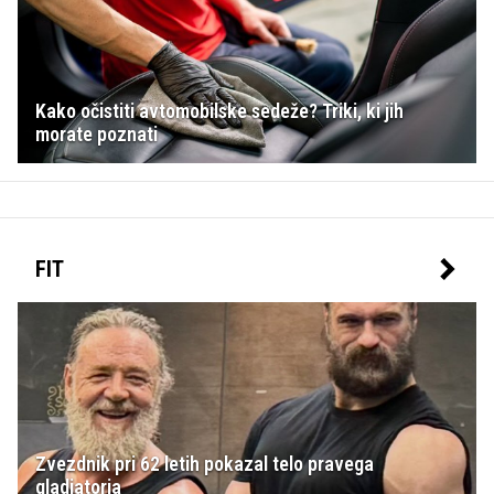
Kako očistiti avtomobilske sedeže? Triki, ki jih
morate poznati
FIT
Zvezdnik pri 62 letih pokazal telo pravega
gladiatorja