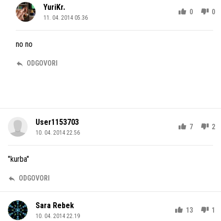
YuriKr.
0
0
11. 04. 2014 05.36
no no
ODGOVORI
User1153703
7
2
10. 04. 2014 22.56
"kurba"
ODGOVORI
Sara Rebek
13
1
10. 04. 2014 22.19