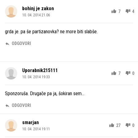
bohinj je zakon
7
4
10. 04. 2014 21.06
grda je. pa še partizanovka? ne more biti slabše.
ODGOVORI
Uporabnik215111
7
0
10. 04. 2014 19.33
Sponzoruša. Drugače pa ja, šokiran sem...
ODGOVORI
smarjan
27
0
10. 04. 2014 19.11