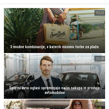
OGLAS
3 modne kombinacije, v katerih nosimo torbe za plažo
OGLAS
Spletni avto oglasi spreminjajo način nakupa in prodaje
avtomobilov
OGLAS