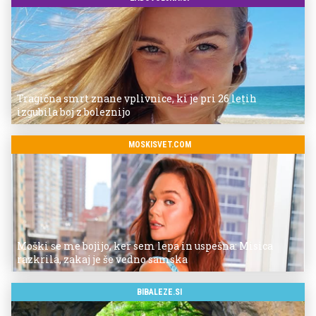
Tragična smrt znane vplivnice, ki je pri 26 letih
izgubila boj z boleznijo
MOSKISVET.COM
Moški se me bojijo, ker sem lepa in uspešna: Misica
razkrila, zakaj je še vedno samska
BIBALEZE.SI