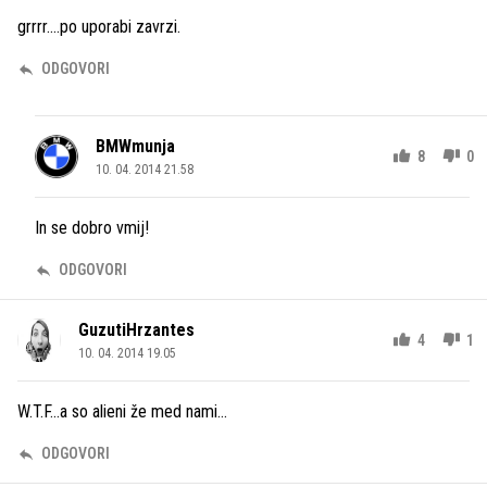
grrrr....po uporabi zavrzi.
ODGOVORI
BMWmunja
8
0
10. 04. 2014 21.58
In se dobro vmij!
ODGOVORI
GuzutiHrzantes
4
1
10. 04. 2014 19.05
W.T.F...a so alieni že med nami...
ODGOVORI