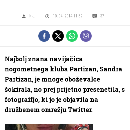
N.J.
10. 04. 2014 11.59
37
Najbolj znana navijačica
nogometnega kluba Partizan, Sandra
Partizan, je mnoge oboževalce
šokirala, no prej prijetno presenetila, s
fotograifjo, ki jo je objavila na
družbenem omrežju Twitter.