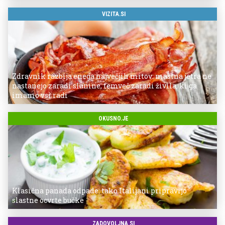
VIZITA.SI
Zdravnik razbija enega največjih mitov: mastna jetra ne
nastanejo zaradi slanine, temveč zaradi živila, ki ga
imamo vsi radi
OKUSNO.JE
Klasična panada odpade: tako Italijani pripravijo
slastne ocvrte bučke
ZADOVOLJNA.SI