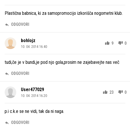
Plastična babnica, ki za samopromocijo izkorišča nogometni klub.
ODGOVORI
bohlojz
9
0
10. 04. 2014 16.40
tudi,če je v bundi,je pod njo gola,prosim ne zajebavejte nas več
ODGOVORI
User477029
23
0
10. 04. 2014 16.20
p.i c.k.e se ne vidi, tak da ni naga.
ODGOVORI