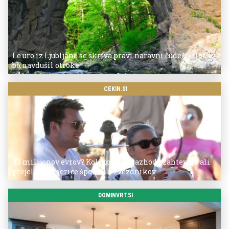
Le uro iz Ljubljane se skriva pravi naravni čudež: izlet, ki
bo navdušil otroke
CEKIN.SI
43 milijonov evrov? Koliko so po razhodu zahtevale ali
prejele partnerice športnih zvezdnikov
DOMINVRT.SI