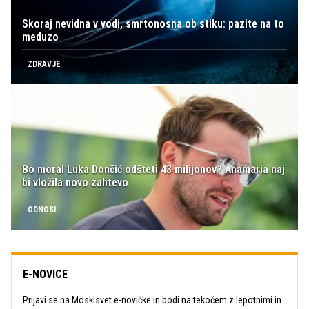
Skoraj nevidna v vodi, smrtonosna ob stiku: pazite na to
meduzo
ZDRAVJE
Bo moral Luka Dončić odšteti 43 milijonov? Anamaria naj
bi vložila novo zahtevo
ODNOSI
E-NOVICE
Prijavi se na Moskisvet e-novičke in bodi na tekočem z lepotnimi in