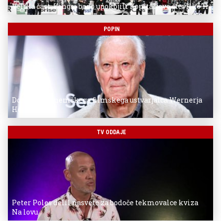
Velika čast: Kingsi bodo upokojili Kopitarjevo številko 11
POPIN
Donostia za nemškega filmskega ustvarjalca Wernerja
Herzoga
TV ODDAJE
Peter Poles delil nasvete za bodoče tekmovalce kviza
Na lovu