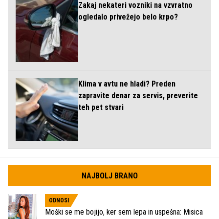
Zakaj nekateri vozniki na vzvratno
ogledalo privežejo belo krpo?
Klima v avtu ne hladi? Preden
zapravite denar za servis, preverite
teh pet stvari
NAJBOLJ BRANO
ODNOSI
Moški se me bojijo, ker sem lepa in uspešna: Misica