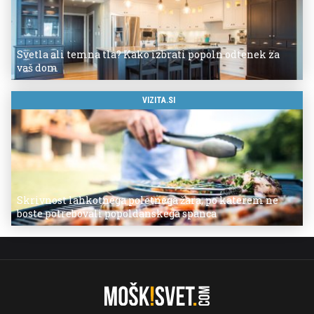
Svetla ali temna tla? Kako izbrati popoln odtenek za
vaš dom
VIZITA.SI
Skrivnost lahkotnega poletnega žara, po katerem ne
boste potrebovali popoldanskega spanca