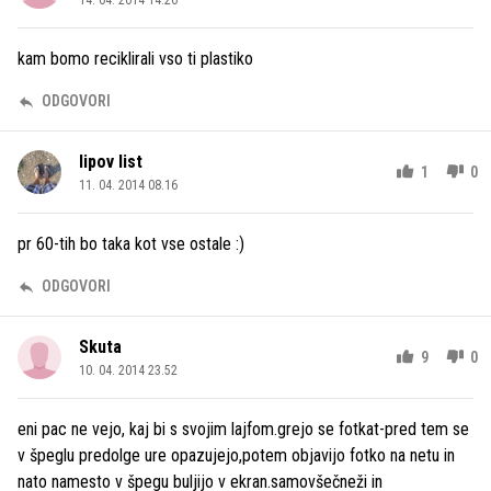
14. 04. 2014 14.26
kam bomo reciklirali vso ti plastiko
ODGOVORI
lipov list
1
0
11. 04. 2014 08.16
pr 60-tih bo taka kot vse ostale :)
ODGOVORI
Skuta
9
0
10. 04. 2014 23.52
eni pac ne vejo, kaj bi s svojim lajfom.grejo se fotkat-pred tem se
v špeglu predolge ure opazujejo,potem objavijo fotko na netu in
nato namesto v špegu buljijo v ekran.samovšečneži in