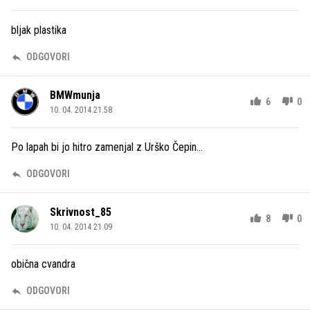
bljak plastika
ODGOVORI
BMWmunja
6
0
10. 04. 2014 21.58
Po lapah bi jo hitro zamenjal z Urško Čepin...
ODGOVORI
Skrivnost_85
8
0
10. 04. 2014 21.09
obična cvandra
ODGOVORI