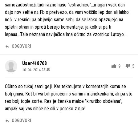
samozadostneži.tudi razne naše "estradnice"...magari vsak dan
dajo nov selfie na Fb s pretvezo, da vam voščilo lep dan ali lahko
noč...v resnici pa objavijo same sebi, da se lahko opazujejo na
spletni strani in sproti berejo komentarje: ja kolk si pa ti
lepaaa...Tale neznana navijačica ima očitno za vzornico Latoyo....
ODGOVORI
User418768
9
5
10. 04. 2014 23.45
Očitno so tukaj sami geji. Kar tekmujete v komentarjih komu se
bolj gnusi. Kot bi vsi bili poročeni s samimi manekenkami, ali pa ste
res bolj tople sorte. Res je ženska malce "kirurško obdelana",
ampak saj vas nihče ne sili v poroko z njo!
ODGOVORI