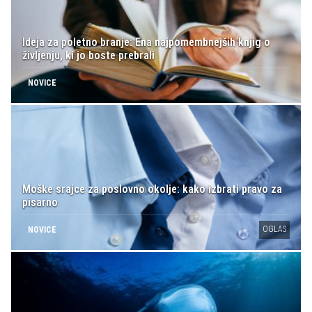
Ideja za poletno branje: Ena najpomembnejših knjig o
življenju, ki jo boste prebrali
NOVICE
Moške srajce za poslovno okolje: kako izbrati pravo za
pisarno
OGLAS
NOVICE