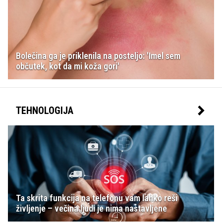
Bolečina ga je priklenila na posteljo: 'Imel sem
občutek, kot da mi koža gori'
TEHNOLOGIJA
Ta skrita funkcija na telefonu vam lahko reši
življenje – večina ljudi je nima nastavljene