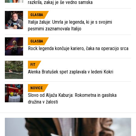
razkrila, zakaj je še vedno samska
GLASBA
Italija žaluje: Umrla je legenda, ki je s svojimi
pesmimi zaznamovala Italijo
GLASBA
Rock legenda končuje kariero, čaka na operacijo srca
FIT
Alenka Bratušek spet zaplavala v ledeni Kokri
NOVICE
Slovo od Aljaža Kaburja: Rokometna in gasilska
družina v žalosti