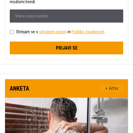
modnimi trendi.
Strinjam se s
splošnimi pogoji
in
Politiko zasebnosti
.
PRIJAVI SE
ANKETA
+ Arhiv