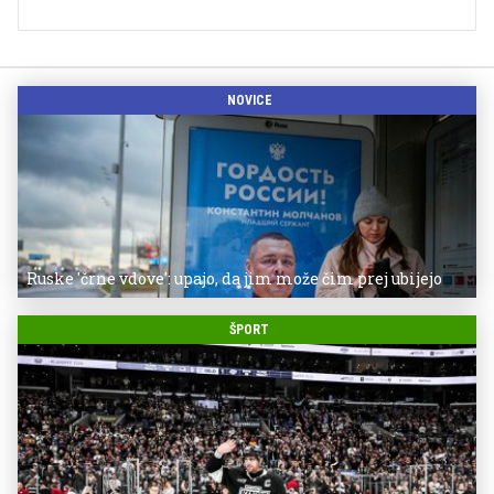
NOVICE
Ruske 'črne vdove': upajo, da jim može čim prej ubijejo
ŠPORT