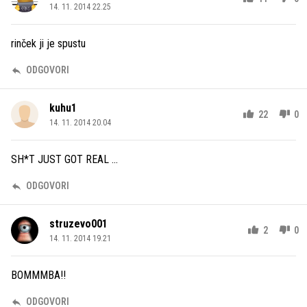
14. 11. 2014 22.25
rinček ji je spustu
ODGOVORI
kuhu1
22
0
14. 11. 2014 20.04
SH*T JUST GOT REAL ...
ODGOVORI
struzevo001
2
0
14. 11. 2014 19.21
BOMMMBA!!
ODGOVORI