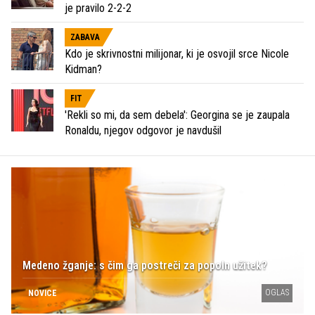
je pravilo 2-2-2
ZABAVA
Kdo je skrivnostni milijonar, ki je osvojil srce Nicole
Kidman?
FIT
'Rekli so mi, da sem debela': Georgina se je zaupala
Ronaldu, njegov odgovor je navdušil
Medeno žganje: s čim ga postreči za popoln užitek?
OGLAS
NOVICE