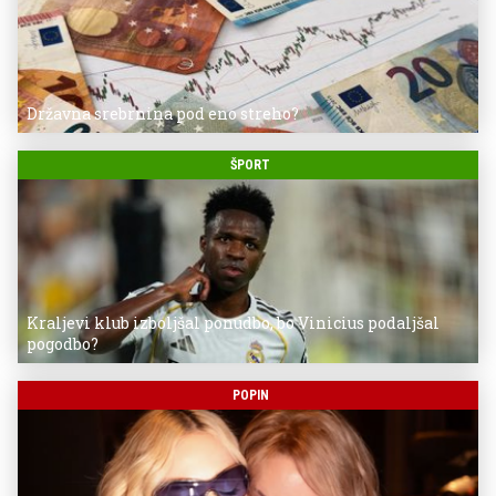
Državna srebrnina pod eno streho?
ŠPORT
Kraljevi klub izboljšal ponudbo, bo Vinicius podaljšal
pogodbo?
POPIN