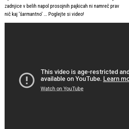
zadnjice v belih napol prosojnih pajkicah ni namreč prav
nič kaj 'šarmantno' ... Poglejte si video!