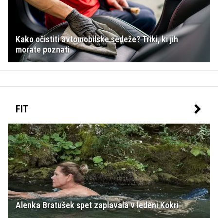
Kako očistiti avtomobilske sedeže? Triki, ki jih
morate poznati
FIT
Alenka Bratušek spet zaplavala v ledeni Kokri