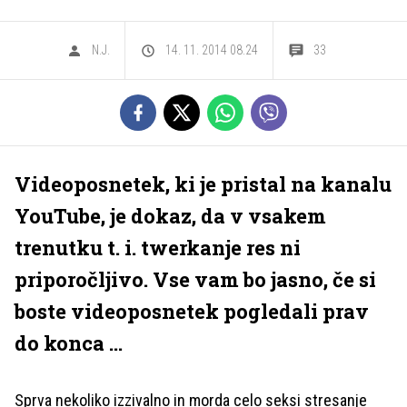
N.J.
14. 11. 2014 08.24
33
Videoposnetek, ki je pristal na kanalu
YouTube, je dokaz, da v vsakem
trenutku t. i. twerkanje res ni
priporočljivo. Vse vam bo jasno, če si
boste videoposnetek pogledali prav
do konca ...
Sprva nekoliko izzivalno in morda celo seksi stresanje