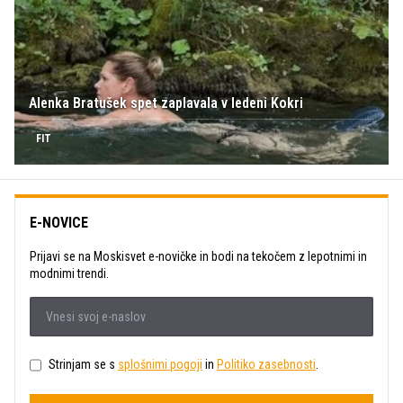
Alenka Bratušek spet zaplavala v ledeni Kokri
FIT
E-NOVICE
Prijavi se na Moskisvet e-novičke in bodi na tekočem z lepotnimi in
modnimi trendi.
Strinjam se s
splošnimi pogoji
in
Politiko zasebnosti
.