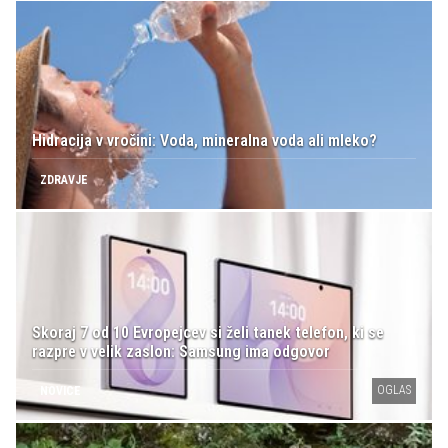
Hidracija v vročini: Voda, mineralna voda ali mleko?
ZDRAVJE
Skoraj 7 od 10 Evropejcev si želi tanek telefon, ki se
razpre v velik zaslon: Samsung ima odgovor
OGLAS
NOVICE