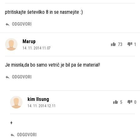
ptritiskajte šetevilko 8 in se nasmejite :)
ODGOVORI
Marup
73
1
14. 11. 2014 11.07
Je misnla,da bo samo vetrič je bil pa še material!
ODGOVORI
kim llsung
5
0
14. 11. 2014 12.11
+
ODGOVORI