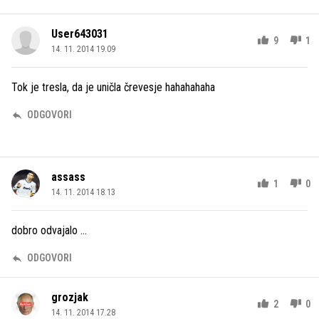
User643031
9
1
14. 11. 2014 19.09
Tok je tresla, da je uničla črevesje hahahahaha
ODGOVORI
assass
1
0
14. 11. 2014 18.13
dobro odvajalo ...
ODGOVORI
grozjak
2
0
14. 11. 2014 17.28