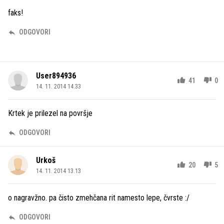
faks!
ODGOVORI
User894936
41
0
14. 11. 2014 14.33
Krtek je prilezel na površje
ODGOVORI
Urkoš
20
5
14. 11. 2014 13.13
o nagravžno. pa čisto zmehčana rit namesto lepe, čvrste :/
ODGOVORI