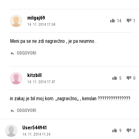
milgaj69
14
1
14. 11. 2014 17.04
Meni pa se ne zdi nagravžno , je pa neumno .
ODGOVORI
kitzbill
5
0
14. 11. 2014 17.47
in zakaj je bil moj kom. ,,nagravžno,, , kenslan ???????????????
ODGOVORI
User544941
9
0
14. 11. 2014 11.24