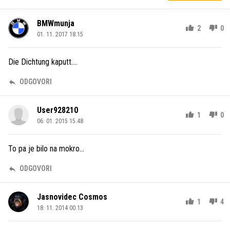
BMWmunja
2
0
01. 11. 2017 18.15
Die Dichtung kaputt....
ODGOVORI
User928210
1
0
06. 01. 2015 15.48
To pa je bilo na mokro...
ODGOVORI
Jasnovidec Cosmos
1
4
18. 11. 2014 00.13