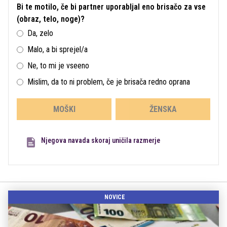
Bi te motilo, če bi partner uporabljal eno brisačo za vse
(obraz, telo, noge)?
Da, zelo
Malo, a bi sprejel/a
Ne, to mi je vseeno
Mislim, da to ni problem, če je brisača redno oprana
MOŠKI
ŽENSKA
Njegova navada skoraj uničila razmerje
NOVICE