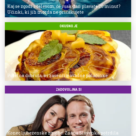
Kaj se zgodi s telesom, če vsak dan plavate 20 minut?
Učinki, ki jih morda ne pričakujete
OKUSNO.JE
Poletna dobrota, ki zasenči navadne palačinke
ZADOVOLJNA.SI
Konec ljubezenske zgodbe: Znana Slovenka potrdila