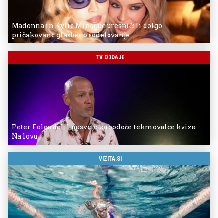
Madonna in Kylie Minogue uresničili dolgo
pričakovano glasbeno sodelovanje
TV ODDAJE
Peter Poles delil nasvete za bodoče tekmovalce kviza
Na lovu
VIZITA.SI