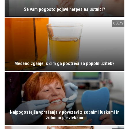
Se vam pogosto pojavi herpes na ustnici?
OGLAS
Medeno žganje: s čim ga postreči za popoln užitek?
Najpogostejša vprašanja v povezavi z zobnimi luskami in
zobnimi prevlekami