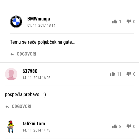
BMWmunja
1
0
01. 11. 2017 18.14
Temu se reče poljubček na gate...
ODGOVORI
637980
11
0
14. 11. 2014 16.08
pospešla prebavo... :)
ODGOVORI
tali?ni tom
8
0
14. 11. 2014 14.45