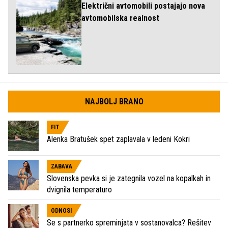
Električni avtomobili postajajo nova
avtomobilska realnost
NAJBOLJ BRANO
FIT
Alenka Bratušek spet zaplavala v ledeni Kokri
ZABAVA
Slovenska pevka si je zategnila vozel na kopalkah in
dvignila temperaturo
ODNOSI
Se s partnerko spreminjata v sostanovalca? Rešitev