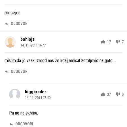
precejen
ODGOVORI
bohlojz
17
7
14. 11. 2014 16.47
mislim,da je vsak izmed nas že kdaj narisal zemljevid na gate....
ODGOVORI
biggbrader
37
0
14. 11. 2014 17.40
Pa ne na ekranu.
ODGOVORI