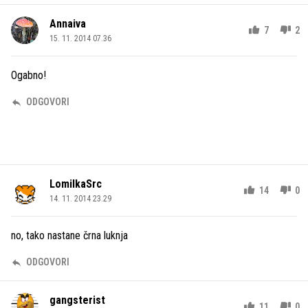
Annaiva
7
2
15. 11. 2014 07.36
Ogabno!
ODGOVORI
LomilkaSrc
14
0
14. 11. 2014 23.29
no, tako nastane črna luknja
ODGOVORI
gangsterist
11
0