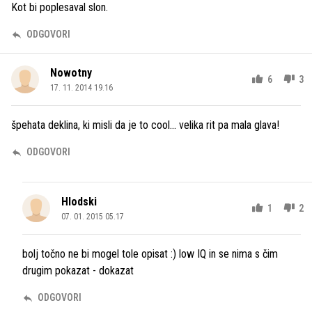
Kot bi poplesaval slon.
ODGOVORI
Nowotny
6
3
17. 11. 2014 19.16
špehata deklina, ki misli da je to cool... velika rit pa mala glava!
ODGOVORI
Hlodski
1
2
07. 01. 2015 05.17
bolj točno ne bi mogel tole opisat :) low IQ in se nima s čim
drugim pokazat - dokazat
ODGOVORI