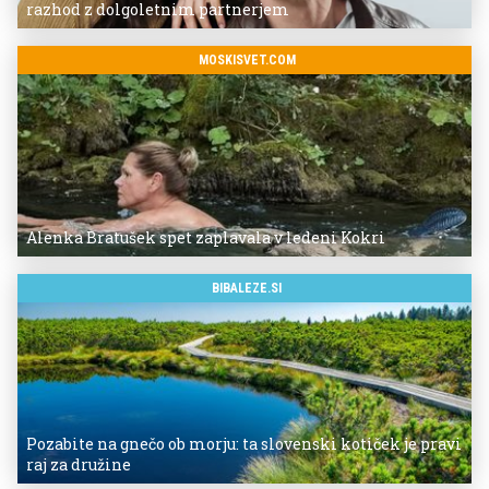
razhod z dolgoletnim partnerjem
MOSKISVET.COM
Alenka Bratušek spet zaplavala v ledeni Kokri
BIBALEZE.SI
Pozabite na gnečo ob morju: ta slovenski kotiček je pravi
raj za družine