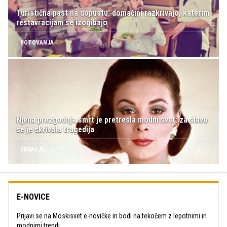
Turistična past na dopustu: domačini razkrivajo, katerim
restavracijam se izogibajo
POTOVANJA
Njena prezgodnja smrt je pretresla modni svet: za slavo
se je skrivala tragedija
ZDRAVJE
E-NOVICE
Prijavi se na Moskisvet e-novičke in bodi na tekočem z lepotnimi in
modnimi trendi.