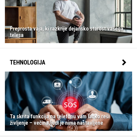
Preprosta vaja, ki razkrije dejansko starost vašega
telesa
TEHNOLOGIJA
Ta skrita funkcija na telefonu vam lahko reši
življenje – večina ljudi je nima nastavljene