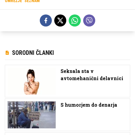
OMREŽJE
SEZNAM
SORODNI ČLANKI
Seksala sta v
avtomehanični delavnici
S humorjem do denarja