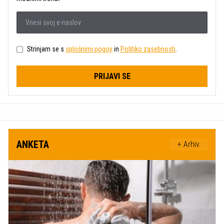
Strinjam se s
splošnimi pogoji
in
Politiko zasebnosti
.
PRIJAVI SE
ANKETA
+ Arhiv