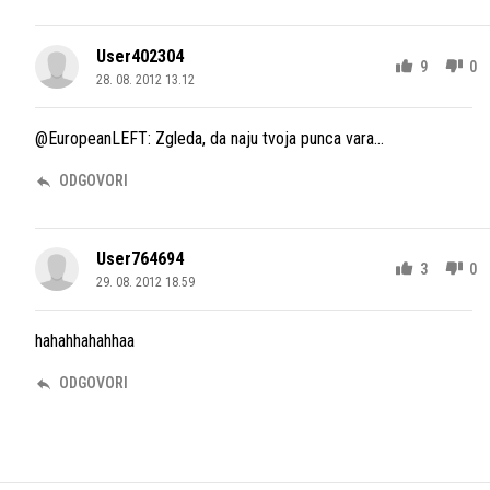
User402304
9
0
28. 08. 2012 13.12
@EuropeanLEFT: Zgleda, da naju tvoja punca vara...
ODGOVORI
User764694
3
0
29. 08. 2012 18.59
hahahhahahhaa
ODGOVORI