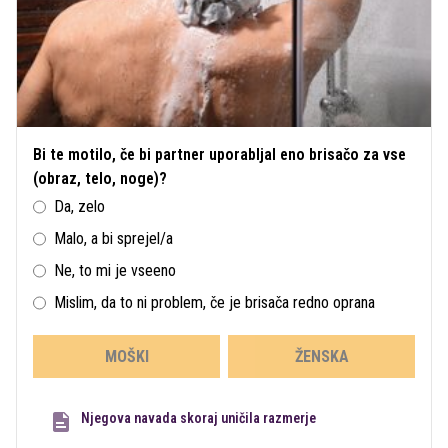
Bi te motilo, če bi partner uporabljal eno brisačo za vse
(obraz, telo, noge)?
Da, zelo
Malo, a bi sprejel/a
Ne, to mi je vseeno
Mislim, da to ni problem, če je brisača redno oprana
MOŠKI
ŽENSKA
Njegova navada skoraj uničila razmerje