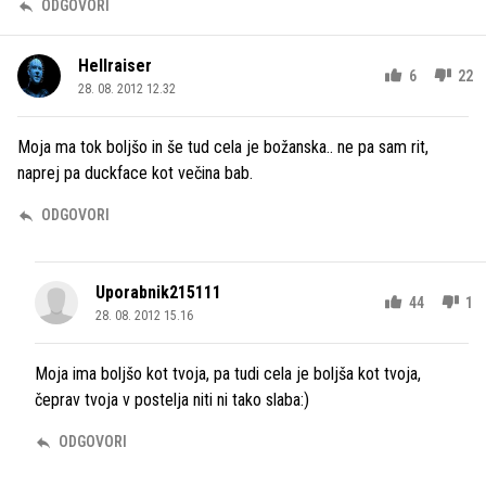
ODGOVORI
Hellraiser
6
22
28. 08. 2012 12.32
Moja ma tok boljšo in še tud cela je božanska.. ne pa sam rit,
naprej pa duckface kot večina bab.
ODGOVORI
Uporabnik215111
44
1
28. 08. 2012 15.16
Moja ima boljšo kot tvoja, pa tudi cela je boljša kot tvoja,
čeprav tvoja v postelja niti ni tako slaba:)
ODGOVORI