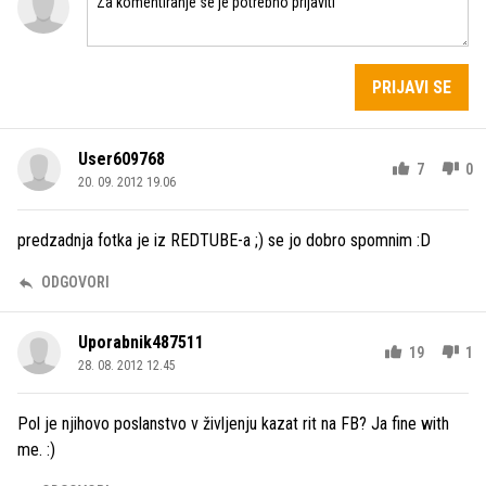
PRIJAVI SE
User609768
7
0
20. 09. 2012 19.06
predzadnja fotka je iz REDTUBE-a ;) se jo dobro spomnim :D
ODGOVORI
Uporabnik487511
19
1
28. 08. 2012 12.45
Pol je njihovo poslanstvo v življenju kazat rit na FB? Ja fine with
me. :)