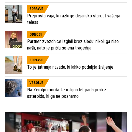
ZDRAVJE
Preprosta vaja, ki razkrije dejansko starost vašega
telesa
ODNOSI
Partner zvezdnice izginil brez sledu: nikoli ga niso
našli, nato je prišla še ena tragedija
ZDRAVJE
To je jutranja navada, ki lahko podaljša življenje
VESOLJE
Na Zemljo morda že milijon let pada prah z
asteroida, ki ga ne poznamo