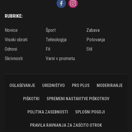
RUBRIKE:
Novice
Šport
Zabava
Visoki obrati
Tehnologija
Potovanja
Odnosi
Fit
Stil
Skrivnosti
Varni v prometu
OGLAŠEVANJE
UREDNIŠTVO
PRO PLUS
MODERIRANJE
PIŠKOTKI
SPREMENI NASTAVITVE PIŠKOTKOV
POLITIKA ZASEBNOSTI
SPLOŠNI POGOJI
PRAVILA RAVNANJA ZA ZAŠČITO OTROK