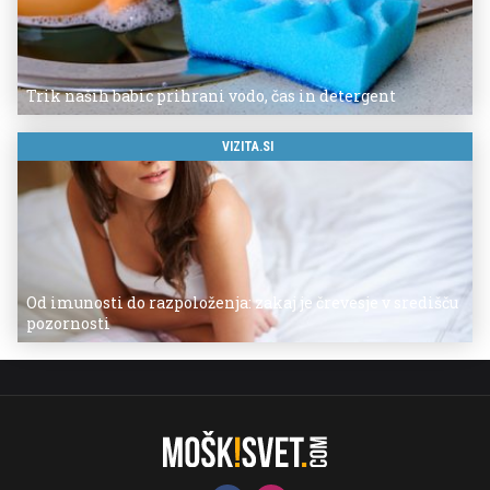
Trik naših babic prihrani vodo, čas in detergent
VIZITA.SI
Od imunosti do razpoloženja: zakaj je črevesje v središču
pozornosti