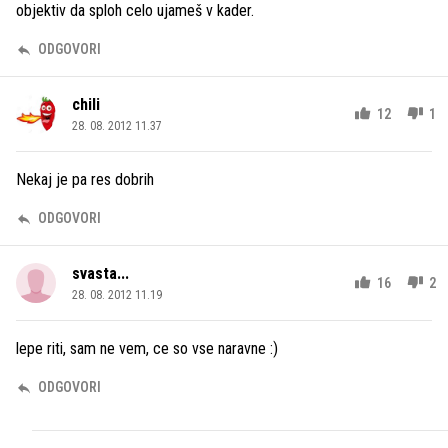
objektiv da sploh celo ujameš v kader.
ODGOVORI
chili
12
1
28. 08. 2012 11.37
Nekaj je pa res dobrih
ODGOVORI
svasta...
16
2
28. 08. 2012 11.19
lepe riti, sam ne vem, ce so vse naravne :)
ODGOVORI