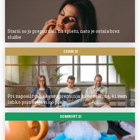
Starši so jo prepoznali na spletu, nato je ostala brez
službe
CEKIN.SI
Pri zaposlitvah se vse spreminja: to so veščine, ki vam
lahko prinesejo višjo plačo
DOMINVRT.SI