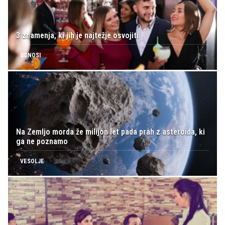
3 znamenja, ki jih je najtežje osvojiti
ODNOSI
Na Zemljo morda že milijon let pada prah z asteroida, ki
ga ne poznamo
VESOLJE