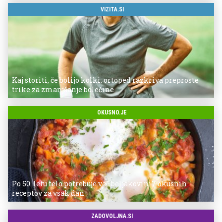
VIZITA.SI
Kaj storiti, če bolijo kolki: ortoped razkriva preproste
trike za zmanjšanje bolečine
OKUSNO.JE
Po 50. letu telo potrebuje več beljakovin: 7 okusnih
receptov za vsak dan
ZADOVOLJNA.SI