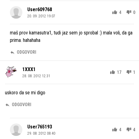
User609768
4
0
20. 09. 2012 19.07
maš prov kamasutra1, tudi jaz sem jo sprobal :) mala voli, da ga
prima. hahahaha
ODGOVORI
1XXX1
17
1
28. 08. 2012 12.31
uskoro da se mi digo
ODGOVORI
User765193
4
4
29. 08. 2012 08.40