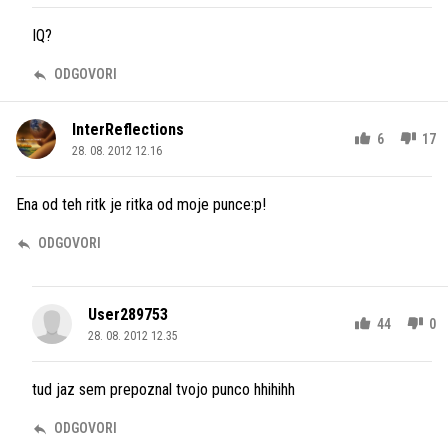
IQ?
ODGOVORI
lnterReflections
6
17
28. 08. 2012 12.16
Ena od teh ritk je ritka od moje punce:p!
ODGOVORI
User289753
44
0
28. 08. 2012 12.35
tud jaz sem prepoznal tvojo punco hhihihh
ODGOVORI