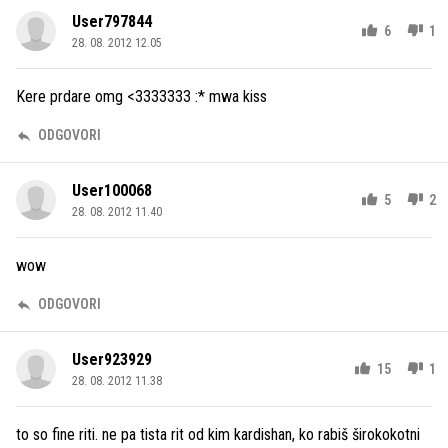
User797844
6
1
28. 08. 2012 12.05
Kere prdare omg <3333333 :* mwa kiss
ODGOVORI
User100068
5
2
28. 08. 2012 11.40
wow
ODGOVORI
User923929
15
1
28. 08. 2012 11.38
to so fine riti. ne pa tista rit od kim kardishan, ko rabiš širokokotni