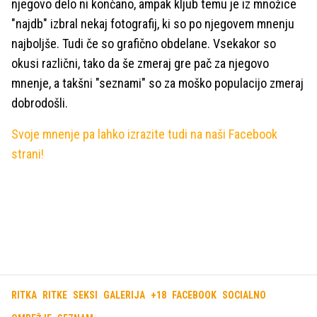
njegovo delo ni končano, ampak kljub temu je iz množice
"najdb" izbral nekaj fotografij, ki so po njegovem mnenju
najboljše. Tudi če so grafično obdelane. Vsekakor so
okusi različni, tako da še zmeraj gre pač za njegovo
mnenje, a takšni "seznami" so za moško populacijo zmeraj
dobrodošli.
Svoje mnenje pa lahko izrazite tudi na naši Facebook
strani!
RITKA
RITKE
SEKSI
GALERIJA
+18
FACEBOOK
SOCIALNO