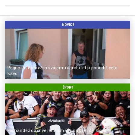
NOVICE
Pogumni domačin svojemu ugrabitelju ponudil celo
kavo
ŠPORT
Fernandez do suverene zmage na prvi dirki po