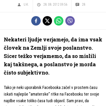
U.K.
28. 08. 2012 09.56
28
Nekateri ljudje verjamejo, da ima vsak
človek na Zemlji svoje poslanstvo.
Sicer težko verjamemo, da so mislili
kaj takšnega, a poslanstvo je morda
čisto subjektivno.
Tako je neki uporabnik Facebooka začel v prostem času
iskati najlepše "amaterske" ritke na Facebooku ter svoje
najdbe vsake toliko časa tudi objavil. Sam pravi, da