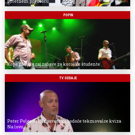
poletnem premoru
POPIN
Kope postale raj zabave za koroške študente
TV ODDAJE
Peter Poles delil nasvete za bodoče tekmovalce kviza
Na lovu