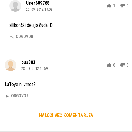
User609768
1
0
20. 09. 2012 19.09
silikončki delajo čuda :D
ODGOVORI
bus303
8
5
28. 08. 2012 10.59
LaToye ni vmes?
ODGOVORI
NALOŽI VEČ KOMENTARJEV