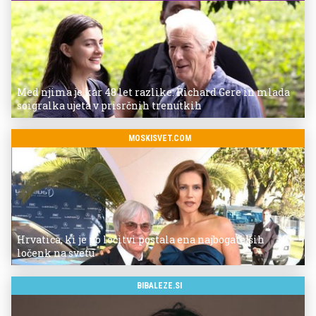
Med njima je kar 48 let razlike: Richard Gere in mlada
soigralka ujeta v prisrčnih trenutkih
MOSKISVET.COM
Hrvatica, ki je po ločitvi postala ena najbogatejših
ločenk na svetu
BIBALEZE.SI