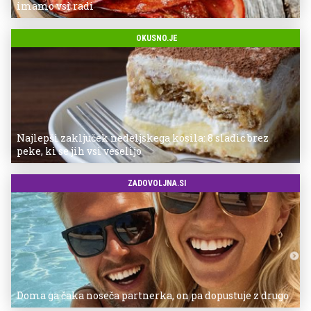
imamo vsi radi
OKUSNO.JE
Najlepši zaključek nedeljskega kosila: 8 sladic brez
peke, ki se jih vsi veselijo
ZADOVOLJNA.SI
Doma ga čaka noseča partnerka, on pa dopustuje z drugo