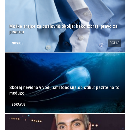
Moške srajce za poslovno okolje: kako izbrati pravo za
pisarno
OGLAS
NOVICE
Skoraj nevidna v vodi, smrtonosna ob stiku: pazite na to
meduzo
ZDRAVJE