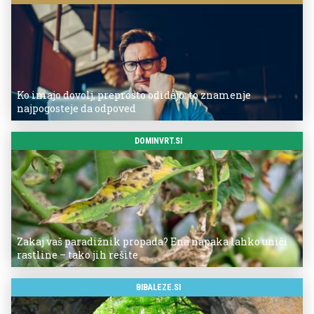
Ko imajo dovolj, preprosto odidejo: to znamenje
najpogosteje da odpoved
DOMINVRT.SI
Zakaj vaš paradižnik propada? Ena napaka lahko uniči
rastline – tako jih rešite
BIBALEZE.SI