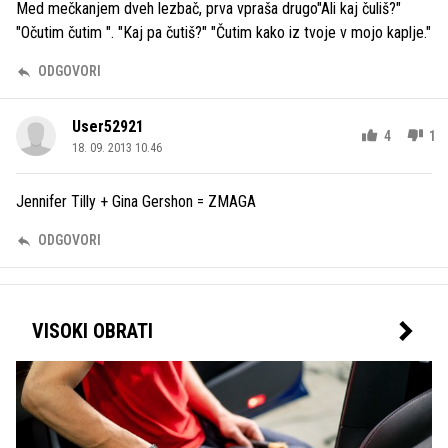
Med mečkanjem dveh lezbač, prva vpraša drugo"Ali kaj čuliš?"
"Očutim čutim ". "Kaj pa čutiš?" "Čutim kako iz tvoje v mojo kaplje."
ODGOVORI
User52921
4
1
18. 09. 2013 10.46
Jennifer Tilly + Gina Gershon = ZMAGA
ODGOVORI
VISOKI OBRATI