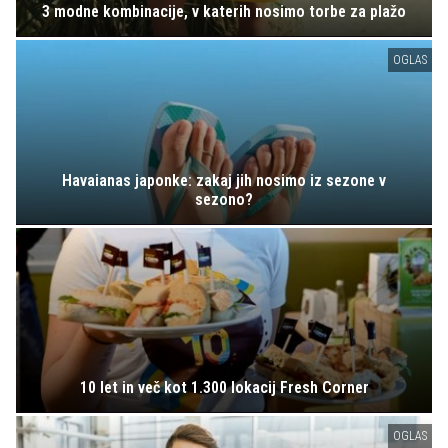
3 modne kombinacije, v katerih nosimo torbe za plažo
OGLAS
Havaianas japonke: zakaj jih nosimo iz sezone v
sezono?
10 let in več kot 1.300 lokacij Fresh Corner
OGLAS