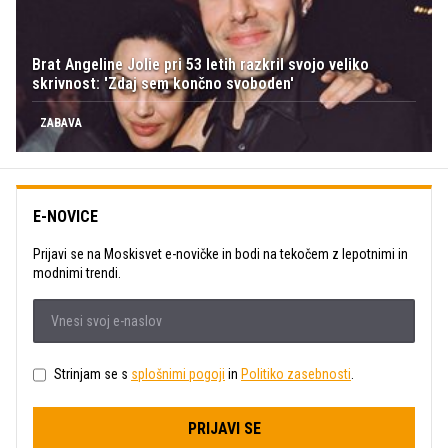
Brat Angeline Jolie pri 53 letih razkril svojo veliko
skrivnost: 'Zdaj sem končno svoboden'
ZABAVA
E-NOVICE
Prijavi se na Moskisvet e-novičke in bodi na tekočem z lepotnimi in
modnimi trendi.
Strinjam se s
splošnimi pogoji
in
Politiko zasebnosti
.
PRIJAVI SE