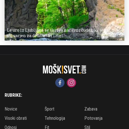
Le uro iz Ljubljane se skriva naravni čudež, ki je kot
ustvarjen za družinski izlet
RUBRIKE:
Novice
Šport
Zabava
Visoki obrati
Tehnologija
Potovanja
Odnosi
Fit
Stil