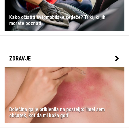
Kako očistiti avtomobilske sedeže? Triki, ki jih
morate poznati
ZDRAVJE
Bolečina ga je priklenila na posteljo: 'Imel sem
občutek, kot da mi koža gori'