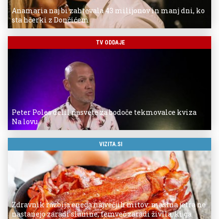
Anamaria naj bi zahtevala 43 milijonov in manj dni, ko
sta hčerki z Dončićem
TV ODDAJE
Peter Poles delil nasvete za bodoče tekmovalce kviza
Na lovu
VIZITA.SI
Zdravnik razbija enega največjih mitov: mastna jetra ne
nastanejo zaradi slanine, temveč zaradi živila, ki ga