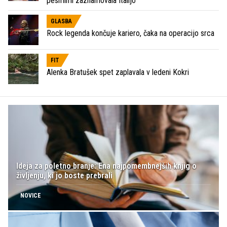
pesmimi zaznamovala Italijo
GLASBA
Rock legenda končuje kariero, čaka na operacijo srca
FIT
Alenka Bratušek spet zaplavala v ledeni Kokri
Ideja za poletno branje: Ena najpomembnejših knjig o
življenju, ki jo boste prebrali
NOVICE