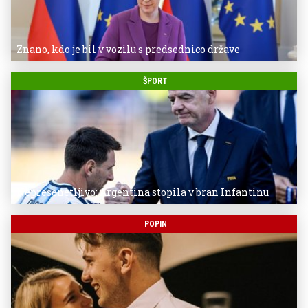
Znano, kdo je bil v vozilu s predsednico države
ŠPORT
Nepresenetljivo: Argentina stopila v bran Infantinu
POPIN