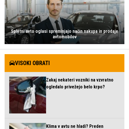
Spletni avto oglasi spreminjajo način nakupa in prodaje
avtomobilov
VISOKI OBRATI
Zakaj nekateri vozniki na vzvratno
ogledalo privežejo belo krpo?
Klima v avtu ne hladi? Preden