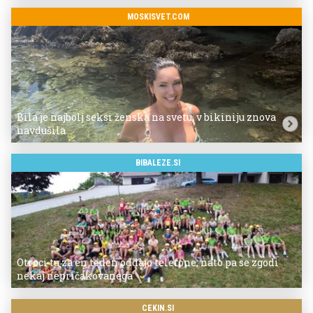
MOSKISVET.COM
Bila je najbolj seksi ženska na svetu, v bikiniju znova
navdušila
BIBALEZE.SI
Otroci tu za en teden oddajo telefone, nato pa se zgodi
nekaj nepričakovanega
CEKIN.SI