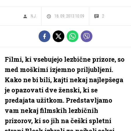
N.J.
18. 09. 2013 10.09
2
Filmi, ki vsebujejo lezbične prizore, so
med moškimi izjemno priljubljeni.
Kako ne bi bili, kajti nekaj najlepšega
je opazovati dve ženski, ki se
predajata užitkom. Predstavljamo
vam nekaj filmskih lezbičnih
prizorov, ki so jih na češki spletni
strani Blesk izbrali za najbolj seksi