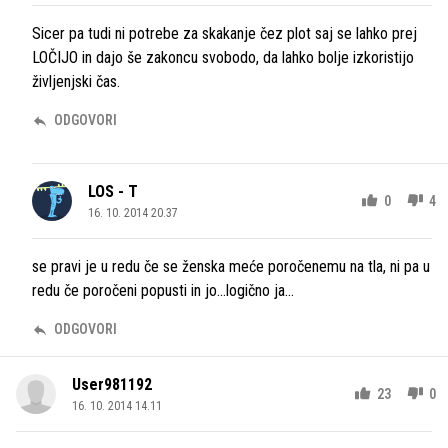
Sicer pa tudi ni potrebe za skakanje čez plot saj se lahko prej
LOČIJO in dajo še zakoncu svobodo, da lahko bolje izkoristijo
življenjski čas.
ODGOVORI
LOS - T
0
4
16. 10. 2014 20.37
se pravi je u redu če se ženska meće poročenemu na tla, ni pa u
redu če poročeni popusti in jo...logično ja...
ODGOVORI
User981192
23
0
16. 10. 2014 14.11