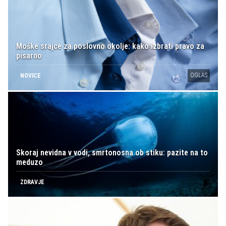
Moške srajce za poslovno okolje: kako izbrati pravo za
pisarno
OGLAS
NOVICE
Skoraj nevidna v vodi, smrtonosna ob stiku: pazite na to
meduzo
ZDRAVJE