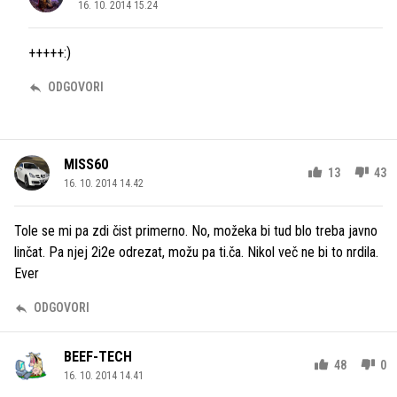
16. 10. 2014 15.24
+++++:)
ODGOVORI
MISS60
13
43
16. 10. 2014 14.42
Tole se mi pa zdi čist primerno. No, možeka bi tud blo treba javno
linčat. Pa njej 2i2e odrezat, možu pa ti.ča. Nikol več ne bi to nrdila.
Ever
ODGOVORI
BEEF-TECH
48
0
16. 10. 2014 14.41