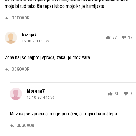
moja bi tud tako šla tepst lubco mojo,kr je hamljasta
ODGOVORI
loznjak
77
15
16. 10. 2014 15.22
Žena naj se najprej vpraša, zakaj jo mož vara.
ODGOVORI
Morana7
51
5
16. 10. 2014 16.50
Mož naj se vpraša čemu je poročen, če rajši drugo štepa.
ODGOVORI