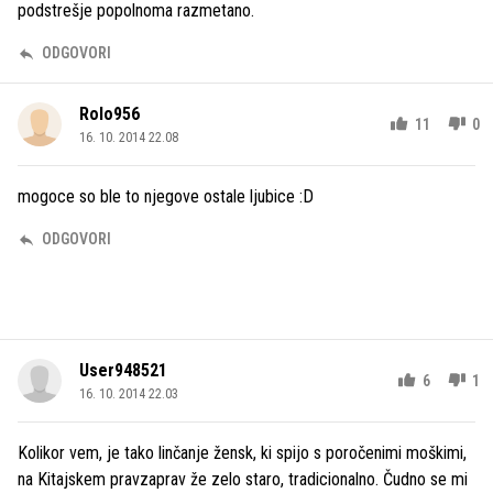
podstrešje popolnoma razmetano.
ODGOVORI
Rolo956
11
0
16. 10. 2014 22.08
mogoce so ble to njegove ostale ljubice :D
ODGOVORI
User948521
6
1
16. 10. 2014 22.03
Kolikor vem, je tako linčanje žensk, ki spijo s poročenimi moškimi,
na Kitajskem pravzaprav že zelo staro, tradicionalno. Čudno se mi