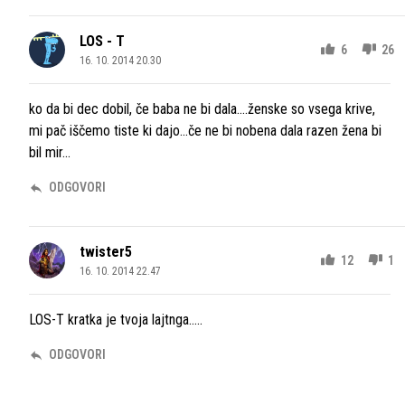
LOS - T
6
26
16. 10. 2014 20.30
ko da bi dec dobil, če baba ne bi dala....ženske so vsega krive,
mi pač iščemo tiste ki dajo...če ne bi nobena dala razen žena bi
bil mir...
ODGOVORI
twister5
12
1
16. 10. 2014 22.47
LOS-T kratka je tvoja lajtnga.....
ODGOVORI