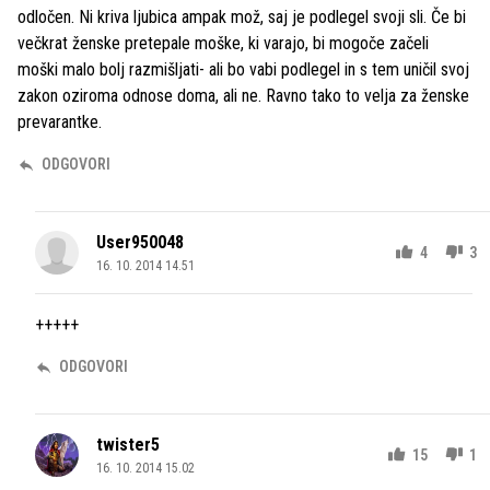
odločen. Ni kriva ljubica ampak mož, saj je podlegel svoji sli. Če bi
večkrat ženske pretepale moške, ki varajo, bi mogoče začeli
moški malo bolj razmišljati- ali bo vabi podlegel in s tem uničil svoj
zakon oziroma odnose doma, ali ne. Ravno tako to velja za ženske
prevarantke.
ODGOVORI
User950048
4
3
16. 10. 2014 14.51
+++++
ODGOVORI
twister5
15
1
16. 10. 2014 15.02