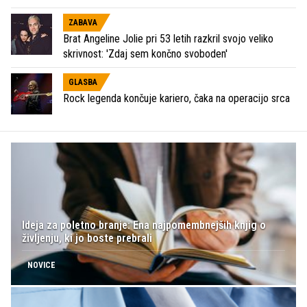
ZABAVA
Brat Angeline Jolie pri 53 letih razkril svojo veliko
skrivnost: 'Zdaj sem končno svoboden'
GLASBA
Rock legenda končuje kariero, čaka na operacijo srca
Ideja za poletno branje: Ena najpomembnejših knjig o
življenju, ki jo boste prebrali
NOVICE