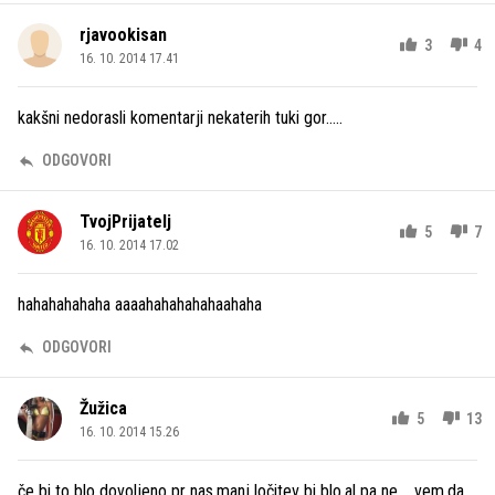
rjavookisan
3
4
16. 10. 2014 17.41
kakšni nedorasli komentarji nekaterih tuki gor.....
ODGOVORI
TvojPrijatelj
5
7
16. 10. 2014 17.02
hahahahahaha aaaahahahahahaahaha
ODGOVORI
Žužica
5
13
16. 10. 2014 15.26
če bi to blo dovoljeno pr nas,manj ločitev bi blo,al pa ne.....vem,da