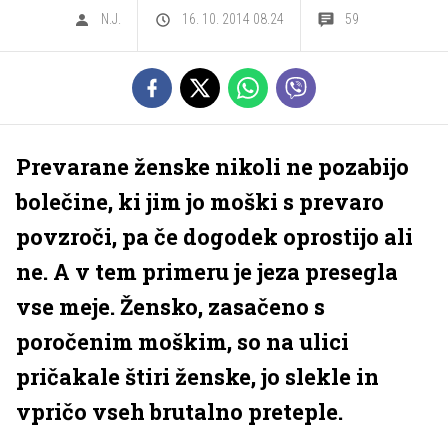
N.J.
16. 10. 2014 08.24
59
Prevarane ženske nikoli ne pozabijo
bolečine, ki jim jo moški s prevaro
povzroči, pa če dogodek oprostijo ali
ne. A v tem primeru je jeza presegla
vse meje. Žensko, zasačeno s
poročenim moškim, so na ulici
pričakale štiri ženske, jo slekle in
vpričo vseh brutalno preteple.