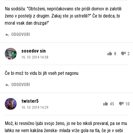
Na sodišču: "Obtoženi, nepričakovano ste prišli domov in zalotili
ženo v postelji z drugim. Zakaj ste jo ustrelili?" Če bi dedca, bi
moral vsak dan druzga!"
ODGOVORI
sosedov sin
8
2
16. 10. 2014 14.38
Če bi mož to vidu bi jih vseh pet nagonu
ODGOVORI
twister5
45
10
16. 10. 2014 14.29
Mož, ki resnično ljubi svojo ženo, jo ne bo nikoli prevaral, pa se mu
lahko ne vem kakšna ženska- mlada vrže gola na tla, če je v sebi