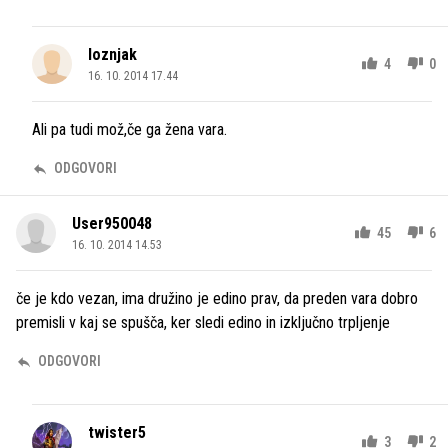
loznjak
4
0
16. 10. 2014 17.44
Ali pa tudi mož,če ga žena vara.
ODGOVORI
User950048
45
6
16. 10. 2014 14.53
če je kdo vezan, ima družino je edino prav, da preden vara dobro
premisli v kaj se spušča, ker sledi edino in izključno trpljenje
ODGOVORI
twister5
3
2