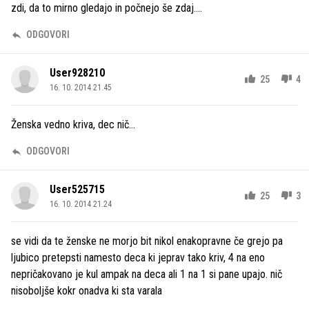
zdi, da to mirno gledajo in počnejo še zdaj....
ODGOVORI
User928210
25
4
16. 10. 2014 21.45
Ženska vedno kriva, dec nič...
ODGOVORI
User525715
25
3
16. 10. 2014 21.24
se vidi da te ženske ne morjo bit nikol enakopravne če grejo pa
ljubico pretepsti namesto deca ki jeprav tako kriv, 4 na eno
nepričakovano je kul ampak na deca ali 1 na 1 si pane upajo. nič
nisoboljše kokr onadva ki sta varala