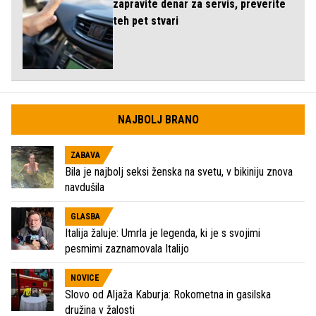
zapravite denar za servis, preverite
teh pet stvari
NAJBOLJ BRANO
ZABAVA
Bila je najbolj seksi ženska na svetu, v bikiniju znova
navdušila
GLASBA
Italija žaluje: Umrla je legenda, ki je s svojimi
pesmimi zaznamovala Italijo
NOVICE
Slovo od Aljaža Kaburja: Rokometna in gasilska
družina v žalosti