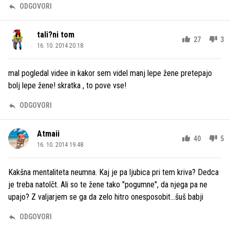
ODGOVORI
tali?ni tom
27
3
16. 10. 2014 20.18
mal pogledal videe in kakor sem videl manj lepe žene pretepajo
bolj lepe žene! skratka , to pove vse!
ODGOVORI
Atmaii
40
5
16. 10. 2014 19.48
Kakšna mentaliteta neumna. Kaj je pa ljubica pri tem kriva? Dedca
je treba natolčt. Ali so te žene tako "pogumne", da njega pa ne
upajo? Z valjarjem se ga da zelo hitro onesposobit...šuš babji
ODGOVORI