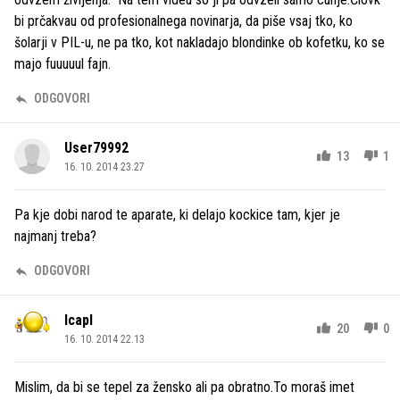
bi prčakvau od profesionalnega novinarja, da piše vsaj tko, ko
šolarji v PIL-u, ne pa tko, kot nakladajo blondinke ob kofetku, ko se
majo fuuuuul fajn.
ODGOVORI
User79992
13
1
16. 10. 2014 23.27
Pa kje dobi narod te aparate, ki delajo kockice tam, kjer je
najmanj treba?
ODGOVORI
lcapl
20
0
16. 10. 2014 22.13
Mislim, da bi se tepel za žensko ali pa obratno.To moraš imet