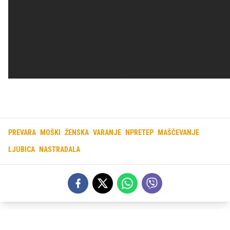
PREVARA
MOŠKI
ŽENSKA
VARANJE
NPRETEP
MAŠČEVANJE
LJUBICA
NASTRADALA