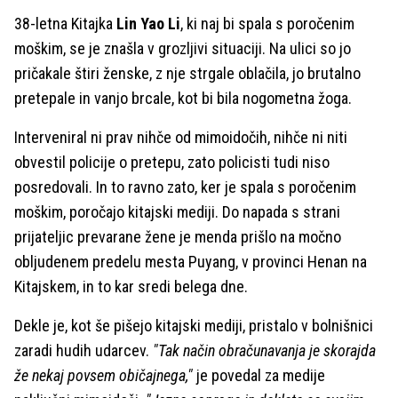
38-letna Kitajka
Lin Yao Li
, ki naj bi spala s poročenim
moškim, se je znašla v grozljivi situaciji. Na ulici so jo
pričakale štiri ženske, z nje strgale oblačila, jo brutalno
pretepale in vanjo brcale, kot bi bila nogometna žoga.
Interveniral ni prav nihče od mimoidočih, nihče ni niti
obvestil policije o pretepu, zato policisti tudi niso
posredovali. In to ravno zato, ker je spala s poročenim
moškim, poročajo kitajski mediji. Do napada s strani
prijateljic prevarane žene je menda prišlo na močno
obljudenem predelu mesta Puyang, v provinci Henan na
Kitajskem, in to kar sredi belega dne.
Dekle je, kot še pišejo kitajski mediji, pristalo v bolnišnici
zaradi hudih udarcev.
"Tak način obračunavanja je skorajda
že nekaj povsem običajnega,"
je povedal za medije