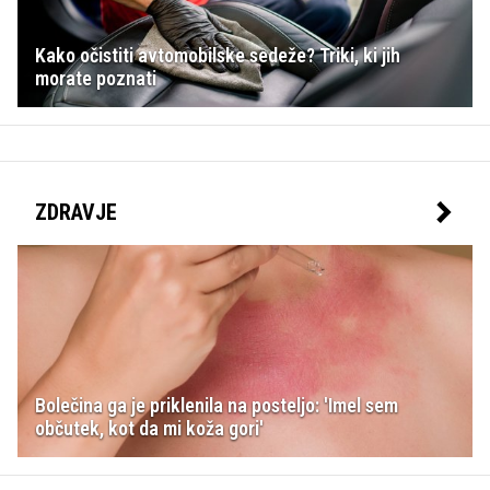
Kako očistiti avtomobilske sedeže? Triki, ki jih
morate poznati
ZDRAVJE
Bolečina ga je priklenila na posteljo: 'Imel sem
občutek, kot da mi koža gori'