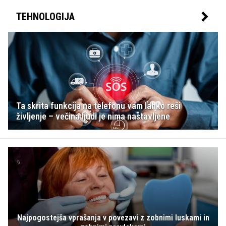
TEHNOLOGIJA
Ta skrita funkcija na telefonu vam lahko reši
življenje – večina ljudi je nima nastavljene
Najpogostejša vprašanja v povezavi z zobnimi luskami in