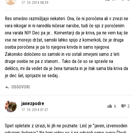
17. 10. 2014 08.39
Res smešno razmišljajo nekateri. Ona, če ni poročena ali v zvezi ne
vara nikogar in ni naredila ničesar narobe, tudi če spi z poročenim
ona varala NI!! Dec pa je... Komentarji da je kriva, pa ne vem kaj še
vse ne morejo držat, samski lahko spijo z komerkoli, če je druga
oseba poročena je pa to njegova krivda in samo njegova.
Zakonsko določeno so samski in vsi ostali omejeni samo z leti
druge osebe ne pa z stanom... Tako da če so se spravle na
deklico, mi da vedet da je žena tumasta in je itak sama bla kriva da
je dec šel, sprijazni se sedaj...
ODGOVORI
janezpodre
6
2
17. 10. 2014 07.57
Spet opletate z izrazi, ki jih ne poznate. Linč je "javen, izvensoden
odvzem življenja." Na tem videu so ji pa odvzeli samo cunje.Človk