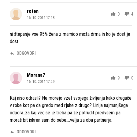
roten
0
4
16. 10. 2014 17.18
ni štepanje vse 95% žena z mamico moža drma in ko je dost je
dost
ODGOVORI
Morana7
9
0
16. 10. 2014 17.29
Kaj niso odrasli? Ne morejo vzet svojega življenja kako drugače
v roke kot pa da gredo med rjuhe z drugo? Linija najmanjšega
odpora..za kaj več se je treba pa že potrudit predvsem pa
moraš bit iskren sam do sebe....velja za oba partnerja.
ODGOVORI