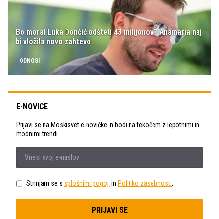
Bo moral Luka Dončić odšteti 43 milijonov? Anamaria naj
bi vložila novo zahtevo
ODNOSI
E-NOVICE
Prijavi se na Moskisvet e-novičke in bodi na tekočem z lepotnimi in
modnimi trendi.
Strinjam se s
splošnimi pogoji
in
Politiko zasebnosti
.
PRIJAVI SE