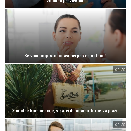
zobnimi prevlekami
Se vam pogosto pojavi herpes na ustnici?
OGLAS
3 modne kombinacije, v katerih nosimo torbe za plažo
OGLAS