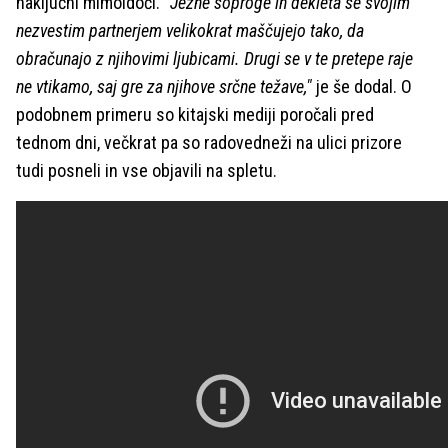
naključni mimoidoči.
"Jezne soproge in dekleta se svojim
nezvestim partnerjem velikokrat maščujejo tako, da
obračunajo z njihovimi ljubicami. Drugi se v te pretepe raje
ne vtikamo, saj gre za njihove srčne težave,"
je še dodal. O
podobnem primeru so kitajski mediji poročali pred
tednom dni, večkrat pa so radovedneži na ulici prizore
tudi posneli in vse objavili na spletu.