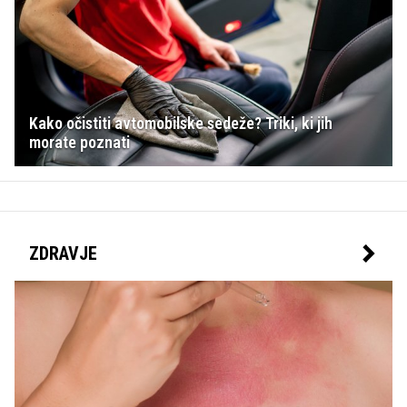
Kako očistiti avtomobilske sedeže? Triki, ki jih
morate poznati
ZDRAVJE