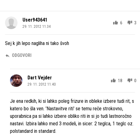
User943641
6
3
29. 11. 2012 11.34
Sej k jih lepo nagliha ni tako švoh
ODGOVORI
Dart Vejder
18
0
29. 11. 2012 11.40
Je ena redkih, ki si lahko poleg frizure in obleke izbere tudi rit, s
katero bo šla ven. 'Nastavitve riti' se temu reče strokovno,
uporabnica pa si lahko izbere obliko riti in si jo tudi lastnoročno
nastavi. Izbira lahko med 3 modeli, in sicer: 2 teglca, 1 teglc oz.
polstandard in standard.