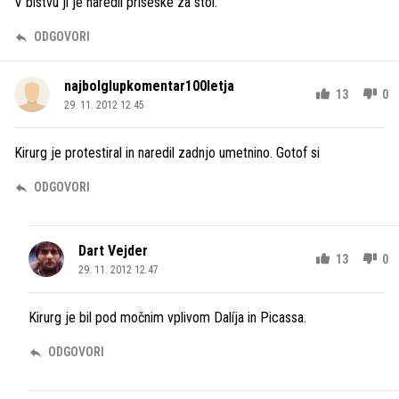
V bistvu ji je naredil priseske za stol.
ODGOVORI
najbolglupkomentar100letja
13
0
29. 11. 2012 12.45
Kirurg je protestiral in naredil zadnjo umetnino. Gotof si
ODGOVORI
Dart Vejder
13
0
29. 11. 2012 12.47
Kirurg je bil pod močnim vplivom Dalíja in Picassa.
ODGOVORI