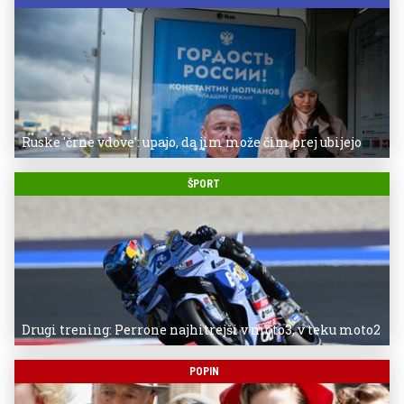
Ruske 'črne vdove': upajo, da jim može čim prej ubijejo
ŠPORT
Drugi trening: Perrone najhitrejši v moto3, v teku moto2
POPIN