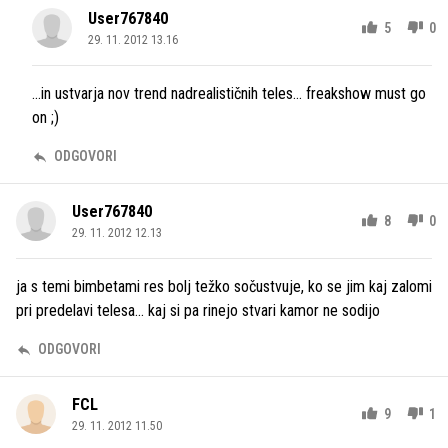
User767840
5
0
29. 11. 2012 13.16
...in ustvarja nov trend nadrealističnih teles... freakshow must go
on ;)
ODGOVORI
User767840
8
0
29. 11. 2012 12.13
ja s temi bimbetami res bolj težko sočustvuje, ko se jim kaj zalomi
pri predelavi telesa... kaj si pa rinejo stvari kamor ne sodijo
ODGOVORI
FCL
9
1
29. 11. 2012 11.50