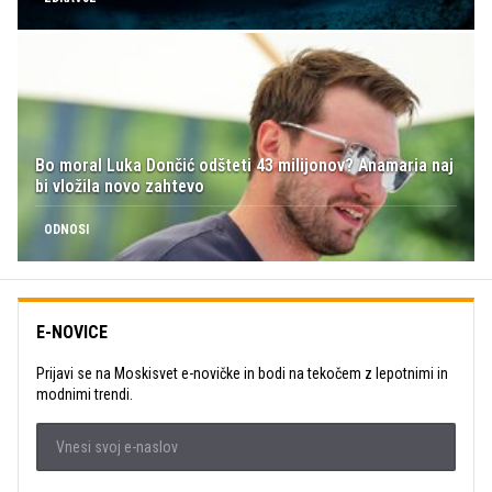
Bo moral Luka Dončić odšteti 43 milijonov? Anamaria naj
bi vložila novo zahtevo
ODNOSI
E-NOVICE
Prijavi se na Moskisvet e-novičke in bodi na tekočem z lepotnimi in
modnimi trendi.