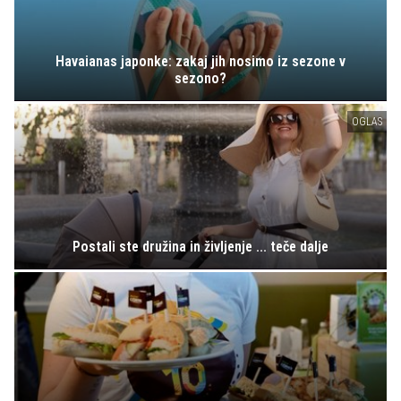
Havaianas japonke: zakaj jih nosimo iz sezone v
sezono?
OGLAS
Postali ste družina in življenje ... teče dalje