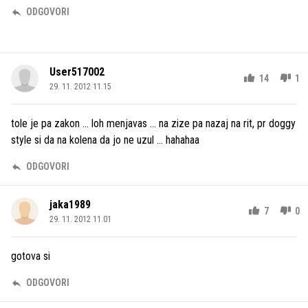
ODGOVORI
User517002
14
1
29. 11. 2012 11.15
tole je pa zakon ... loh menjavas ... na zize pa nazaj na rit, pr doggy
style si da na kolena da jo ne uzul ... hahahaa
ODGOVORI
jaka1989
7
0
29. 11. 2012 11.01
gotova si
ODGOVORI