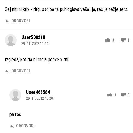
Sej niti ni kriv kirirg, pač pa ta puhloglava veša...ja, res je težje tečt.
ODGOVORI
User500218
31
1
29. 11. 2012 11.44
Izgleda, kot da bi mela ponve v riti.
ODGOVORI
User468584
3
0
29. 11. 2012 12.29
pa res
ODGOVORI