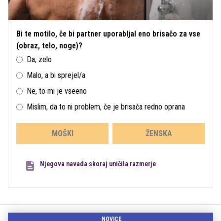
Bi te motilo, če bi partner uporabljal eno brisačo za vse
(obraz, telo, noge)?
Da, zelo
Malo, a bi sprejel/a
Ne, to mi je vseeno
Mislim, da to ni problem, če je brisača redno oprana
MOŠKI
ŽENSKA
Njegova navada skoraj uničila razmerje
NOVICE