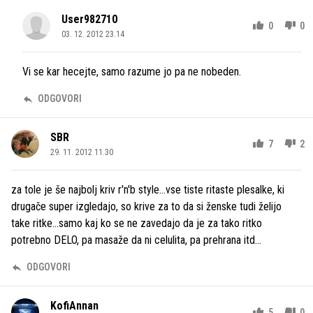
User982710
0
0
03. 12. 2012 23.14
Vi se kar hecejte, samo razume jo pa ne nobeden.
ODGOVORI
SBR
7
2
29. 11. 2012 11.30
za tole je še najbolj kriv r'n'b style...vse tiste ritaste plesalke, ki
drugače super izgledajo, so krive za to da si ženske tudi želijo
take ritke...samo kaj ko se ne zavedajo da je za tako ritko
potrebno DELO, pa masaže da ni celulita, pa prehrana itd...
ODGOVORI
KofiAnnan
5
0