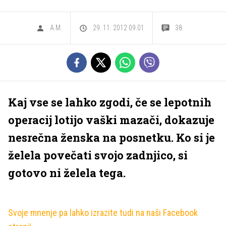
A.M.
29. 11. 2012 09.01
38
Kaj vse se lahko zgodi, če se lepotnih
operacij lotijo vaški mazači, dokazuje
nesrečna ženska na posnetku. Ko si je
želela povečati svojo zadnjico, si
gotovo ni želela tega.
Svoje mnenje pa lahko izrazite tudi na naši Facebook