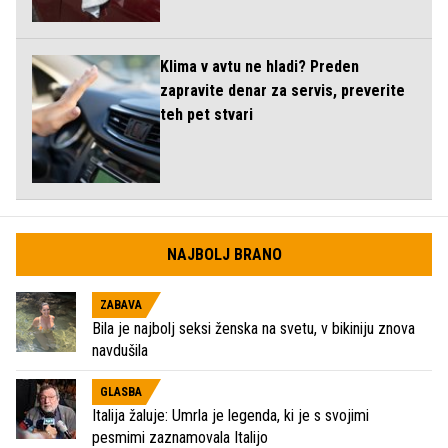
Klima v avtu ne hladi? Preden
zapravite denar za servis, preverite
teh pet stvari
NAJBOLJ BRANO
ZABAVA
Bila je najbolj seksi ženska na svetu, v bikiniju znova
navdušila
GLASBA
Italija žaluje: Umrla je legenda, ki je s svojimi
pesmimi zaznamovala Italijo