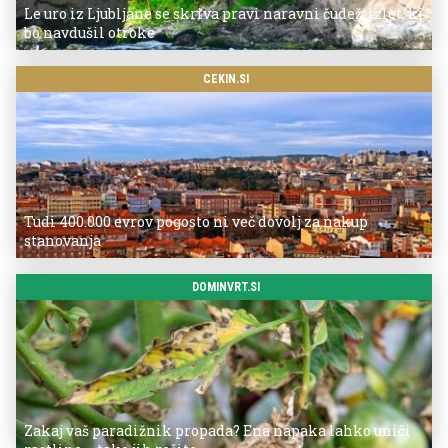
Le uro iz Ljubljane se skriva pravi naravni čudež: izlet, ki
bo navdušil otroke
CEKIN.SI
Tudi 400.000 evrov pogosto ni več dovolj za nakup
stanovanja
DOMINVRT.SI
Zakaj vaš paradižnik propada? Ena napaka lahko uniči