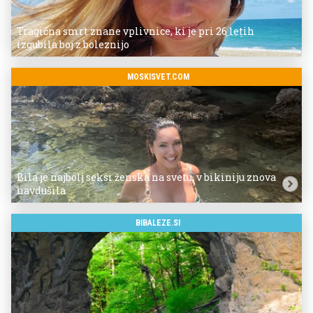
Tragična smrt znane vplivnice, ki je pri 26 letih
izgubila boj z boleznijo
MOSKISVET.COM
Bila je najbolj seksi ženska na svetu, v bikiniju znova
navdušila
BIBALEZE.SI