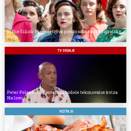
Billie Eilish: Presenetljiva preobrazba za prvo igralsko
vlogo
TV ODDAJE
Peter Poles delil nasvete za bodoče tekmovalce kviza
Na lovu
VIZITA.SI