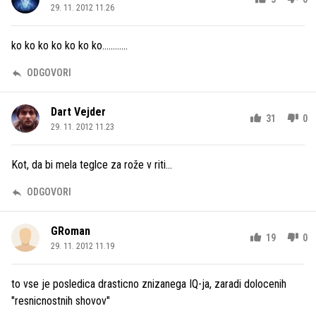
29. 11. 2012 11.26
ko ko ko ko ko ko ko............
ODGOVORI
Dart Vejder
31
0
29. 11. 2012 11.23
Kot, da bi mela teglce za rože v riti...
ODGOVORI
GRoman
19
0
29. 11. 2012 11.19
to vse je posledica drasticno znizanega IQ-ja, zaradi dolocenih
"resnicnostnih shovov"