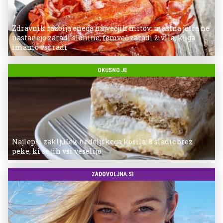
Zdravnik razbija enega največjih mitov: mastna jetra ne
nastanejo zaradi slanine, temveč zaradi živila, ki ga
imamo vsi radi
OKUSNO.JE
Najlepši zaključek nedeljskega kosila: 8 sladic brez
peke, ki se jih vsi veselijo
ZADOVOLJNA.SI