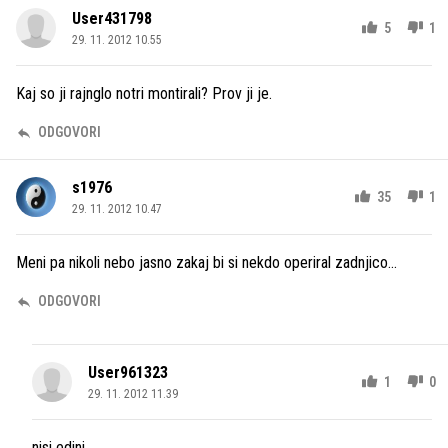
User431798
5
1
29. 11. 2012 10.55
Kaj so ji rajnglo notri montirali? Prov ji je.
ODGOVORI
s1976
35
1
29. 11. 2012 10.47
Meni pa nikoli nebo jasno zakaj bi si nekdo operiral zadnjico...
ODGOVORI
User961323
1
0
29. 11. 2012 11.39
nisi edini