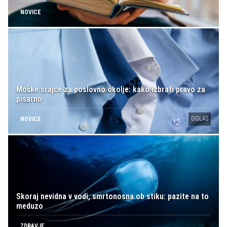
NOVICE
Moške srajce za poslovno okolje: kako izbrati pravo za
pisarno
OGLAS
NOVICE
Skoraj nevidna v vodi, smrtonosna ob stiku: pazite na to
meduzo
ZDRAVJE