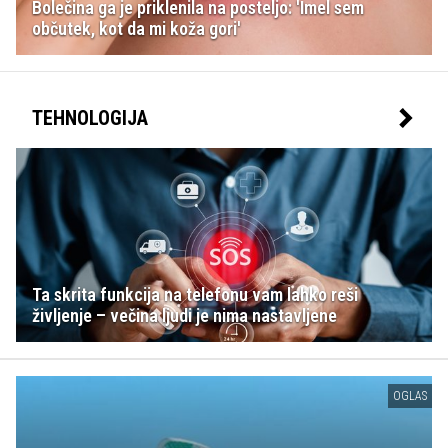
Bolečina ga je priklenila na posteljo: 'Imel sem
občutek, kot da mi koža gori'
TEHNOLOGIJA
Ta skrita funkcija na telefonu vam lahko reši
življenje – večina ljudi je nima nastavljene
OGLAS