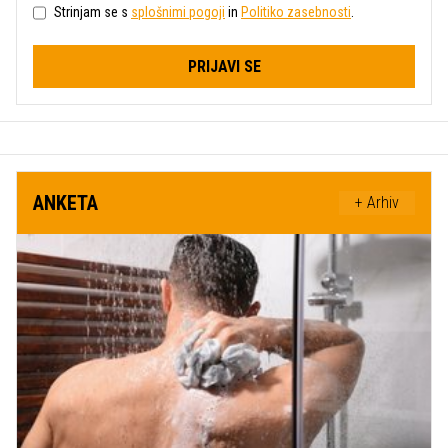
Strinjam se s
splošnimi pogoji
in
Politiko zasebnosti
.
PRIJAVI SE
ANKETA
+ Arhiv