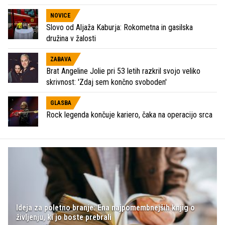
NOVICE
Slovo od Aljaža Kaburja: Rokometna in gasilska
družina v žalosti
ZABAVA
Brat Angeline Jolie pri 53 letih razkril svojo veliko
skrivnost: 'Zdaj sem končno svoboden'
GLASBA
Rock legenda končuje kariero, čaka na operacijo srca
Ideja za poletno branje: Ena najpomembnejših knjig o
življenju, ki jo boste prebrali