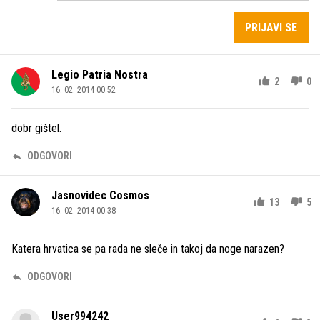
PRIJAVI SE
Legio Patria Nostra
2
0
16. 02. 2014 00.52
dobr gištel.
ODGOVORI
Jasnovidec Cosmos
13
5
16. 02. 2014 00.38
Katera hrvatica se pa rada ne sleče in takoj da noge narazen?
ODGOVORI
User994242