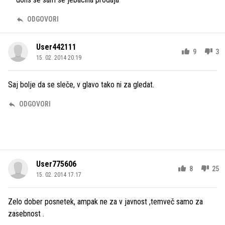
ODGOVORI
User442111
9
3
15. 02. 2014 20.19
Saj bolje da se sleče, v glavo tako ni za gledat.
ODGOVORI
User775606
8
25
15. 02. 2014 17.17
Zelo dober posnetek, ampak ne za v javnost ,temveč samo za
zasebnost .