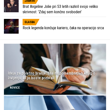
ZABAVA
Brat Angeline Jolie pri 53 letih razkril svojo veliko
skrivnost: 'Zdaj sem končno svoboden'
GLASBA
Rock legenda končuje kariero, čaka na operacijo srca
Ideja za poletno branje: Ena najpomembnejših knjig o
življenju, ki jo boste prebrali
NOVICE