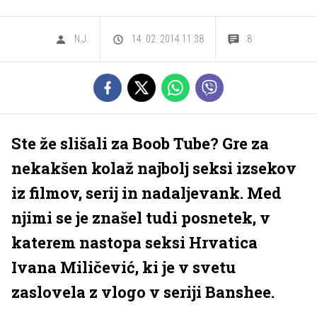
N.J.
14. 02. 2014 11.38
8
Ste že slišali za Boob Tube? Gre za
nekakšen kolaž najbolj seksi izsekov
iz filmov, serij in nadaljevank. Med
njimi se je znašel tudi posnetek, v
katerem nastopa seksi Hrvatica
Ivana Miličević, ki je v svetu
zaslovela z vlogo v seriji Banshee.