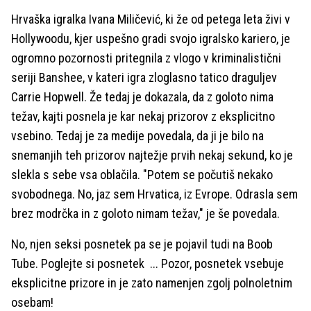
Hrvaška igralka Ivana Miličević, ki že od petega leta živi v
Hollywoodu, kjer uspešno gradi svojo igralsko kariero, je
ogromno pozornosti pritegnila z vlogo v kriminalistični
seriji Banshee, v kateri igra zloglasno tatico draguljev
Carrie Hopwell. Že tedaj je dokazala, da z goloto nima
težav, kajti posnela je kar nekaj prizorov z eksplicitno
vsebino. Tedaj je za medije povedala, da ji je bilo na
snemanjih teh prizorov najtežje prvih nekaj sekund, ko je
slekla s sebe vsa oblačila. "Potem se počutiš nekako
svobodnega. No, jaz sem Hrvatica, iz Evrope. Odrasla sem
brez modrčka in z goloto nimam težav," je še povedala.
No, njen seksi posnetek pa se je pojavil tudi na Boob
Tube. Poglejte si posnetek ... Pozor, posnetek vsebuje
eksplicitne prizore in je zato namenjen zgolj polnoletnim
osebam!