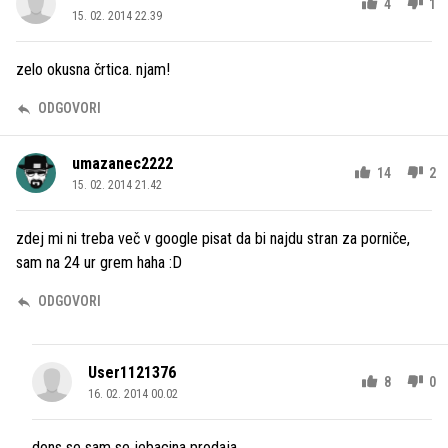
4
1
15. 02. 2014 22.39
zelo okusna črtica. njam!
ODGOVORI
umazanec2222
14
2
15. 02. 2014 21.42
zdej mi ni treba več v google pisat da bi najdu stran za porniče,
sam na 24 ur grem haha :D
ODGOVORI
User1121376
8
0
16. 02. 2014 00.02
dons se sam se jebacina prodaja