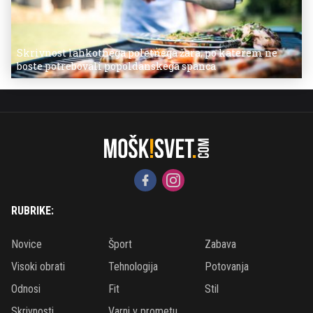
Skrivnost lahkotnega poletnega žara, po katerem ne
boste potrebovali popoldanskega spanca
RUBRIKE:
Novice
Šport
Zabava
Visoki obrati
Tehnologija
Potovanja
Odnosi
Fit
Stil
Skrivnosti
Varni v prometu