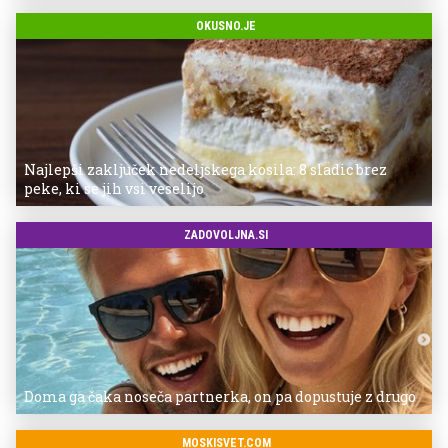
OKUSNO.JE
Najlepši zaključek nedeljskega kosila: 8 sladic brez
peke, ki se jih vsi veselijo
ZADOVOLJNA.SI
Doma ga čaka noseča partnerka, on pa dopustuje z drugo
MOSKISVET.COM