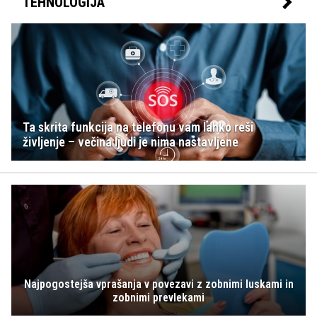
TEHNOLOGIJA
Ta skrita funkcija na telefonu vam lahko reši
življenje – večina ljudi je nima nastavljene
Najpogostejša vprašanja v povezavi z zobnimi luskami in
zobnimi prevlekami