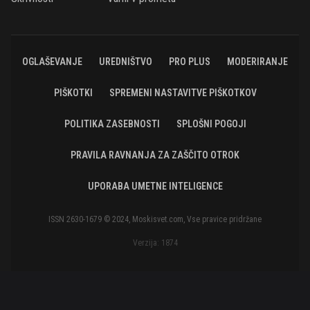
OGLAŠEVANJE
UREDNIŠTVO
PRO PLUS
MODERIRANJE
PIŠKOTKI
SPREMENI NASTAVITVE PIŠKOTKOV
POLITIKA ZASEBNOSTI
SPLOŠNI POGOJI
PRAVILA RAVNANJA ZA ZAŠČITO OTROK
UPORABA UMETNE INTELIGENCE
ISSN 2630-1679 © 2024, Moskisvet.com, Vse pravice pridržane
Verzija: 1874