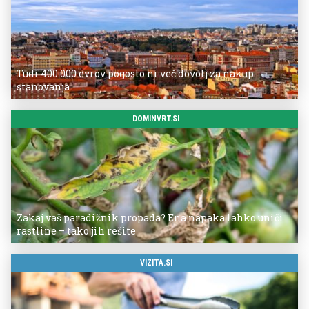
Tudi 400.000 evrov pogosto ni več dovolj za nakup
stanovanja
DOMINVRT.SI
Zakaj vaš paradižnik propada? Ena napaka lahko uniči
rastline – tako jih rešite
VIZITA.SI