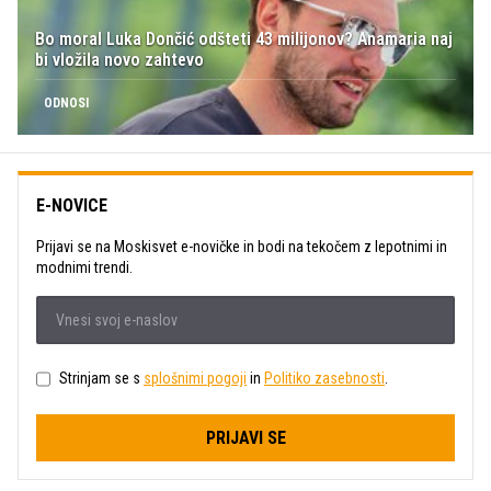
Bo moral Luka Dončić odšteti 43 milijonov? Anamaria naj
bi vložila novo zahtevo
ODNOSI
E-NOVICE
Prijavi se na Moskisvet e-novičke in bodi na tekočem z lepotnimi in
modnimi trendi.
Strinjam se s
splošnimi pogoji
in
Politiko zasebnosti
.
PRIJAVI SE