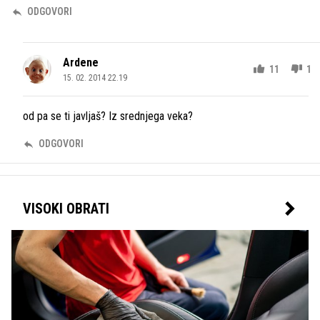
ODGOVORI
Ardene
11
1
15. 02. 2014 22.19
od pa se ti javljaš? Iz srednjega veka?
ODGOVORI
VISOKI OBRATI