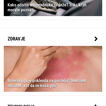
Kako očistiti avtomobilske sedeže? Triki, ki jih
morate poznati
ZDRAVJE
Bolečina ga je priklenila na posteljo: 'Imel sem
občutek, kot da mi koža gori'