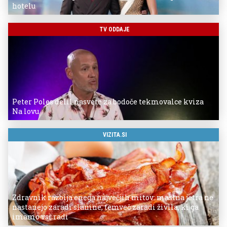
hotelu
TV ODDAJE
Peter Poles delil nasvete za bodoče tekmovalce kviza
Na lovu
VIZITA.SI
Zdravnik razbija enega največjih mitov: mastna jetra ne
nastanejo zaradi slanine, temveč zaradi živila, ki ga
imamo vsi radi