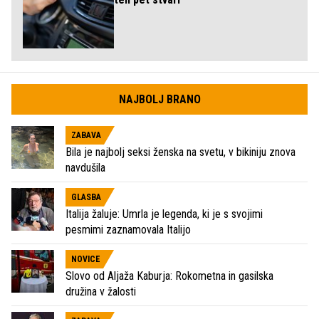
NAJBOLJ BRANO
ZABAVA
Bila je najbolj seksi ženska na svetu, v bikiniju znova
navdušila
GLASBA
Italija žaluje: Umrla je legenda, ki je s svojimi
pesmimi zaznamovala Italijo
NOVICE
Slovo od Aljaža Kaburja: Rokometna in gasilska
družina v žalosti