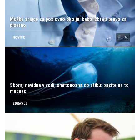
Moške srajce za poslovno okolje: kako izbrati pravo za
pisarno
OGLAS
NOVICE
Skoraj nevidna v vodi, smrtonosna ob stiku: pazite na to
meduzo
ZDRAVJE