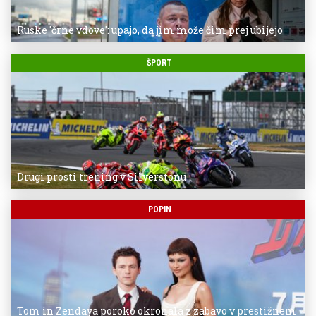
Ruske 'črne vdove': upajo, da jim može čim prej ubijejo
ŠPORT
Drugi prosti trening v Silverstonu
POPIN
Tom in Zendaya poroko okronala z zabavo v prestižnem