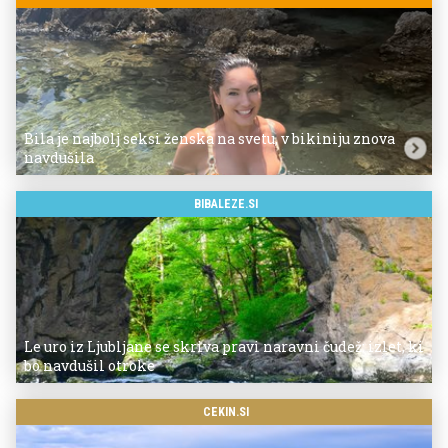
Bila je najbolj seksi ženska na svetu, v bikiniju znova
navdušila
BIBALEZE.SI
Le uro iz Ljubljane se skriva pravi naravni čudež: izlet, ki
bo navdušil otroke
CEKIN.SI