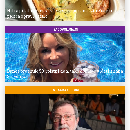
Hitra pita brez testa: vse sestavine samo zmešate in
pečica opravi ostalo
ZADOVOLJNA.SI
Danes praznuje 53. rojstni dan, tako dobro je videti znana
Slovenka
MOSKISVET.COM