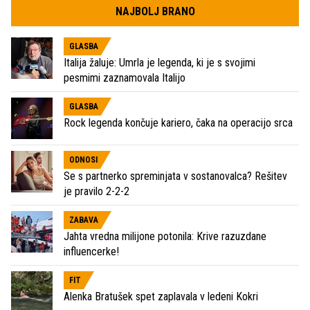
NAJBOLJ BRANO
GLASBA
Italija žaluje: Umrla je legenda, ki je s svojimi
pesmimi zaznamovala Italijo
GLASBA
Rock legenda končuje kariero, čaka na operacijo srca
ODNOSI
Se s partnerko spreminjata v sostanovalca? Rešitev
je pravilo 2-2-2
ZABAVA
Jahta vredna milijone potonila: Krive razuzdane
influencerke!
FIT
Alenka Bratušek spet zaplavala v ledeni Kokri