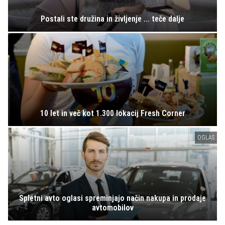
Postali ste družina in življenje ... teče dalje
10 let in več kot 1.300 lokacij Fresh Corner
OGLAS
Spletni avto oglasi spreminjajo način nakupa in prodaje
avtomobilov