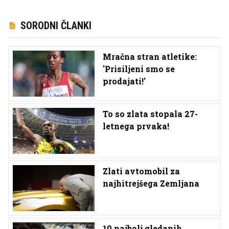
SORODNI ČLANKI
Mračna stran atletike:
'Prisiljeni smo se
prodajati!'
To so zlata stopala 27-
letnega prvaka!
Zlati avtomobil za
najhitrejšega Zemljana
10 najbolj gledanih