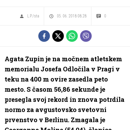
L.P./sta
05. 06. 2018 08.28
0
Agata Zupin je na močnem atletskem
memorialu Josefa Odločila v Pragi v
teku na 400 m ovire zasedla peto
mesto. S časom 56,86 sekunde je
presegla svoj rekord in znova potrdila
normo za avgustovsko svetovni
prvenstvo v Berlinu. Zmagala je
Georganne Moline (54,04), članica