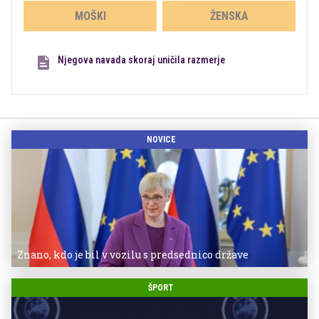
MOŠKI
ŽENSKA
Njegova navada skoraj uničila razmerje
NOVICE
Znano, kdo je bil v vozilu s predsednico države
ŠPORT