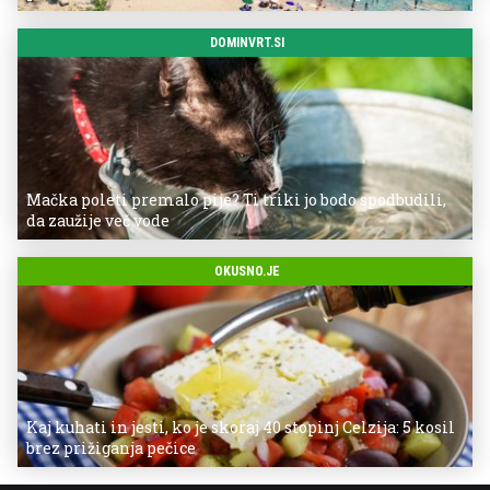
DOMINVRT.SI
Mačka poleti premalo pije? Ti triki jo bodo spodbudili,
da zaužije več vode
OKUSNO.JE
Kaj kuhati in jesti, ko je skoraj 40 stopinj Celzija: 5 kosil
brez prižiganja pečice