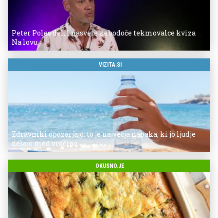
Peter Poles delil nasvete za bodoče tekmovalce kviza
Na lovu
VIZITA.SI
Zdravniki opozarjajo: to je največja napaka, ki jo ljudje
delajo med vročino
OKUSNO.JE