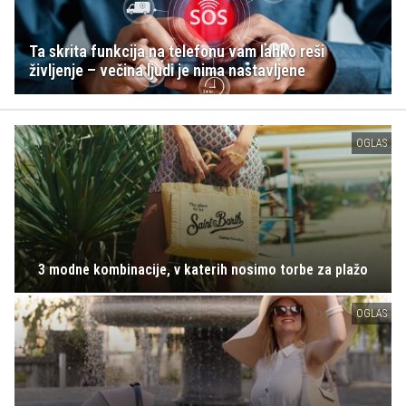
Ta skrita funkcija na telefonu vam lahko reši
življenje – večina ljudi je nima nastavljene
OGLAS
3 modne kombinacije, v katerih nosimo torbe za plažo
OGLAS