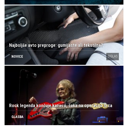
Najboljše avto preproge: gumijaste ali tekstilne?
OGLAS
NOVICE
Rock legenda končuje kariero, čaka na operacijo srca
GLASBA