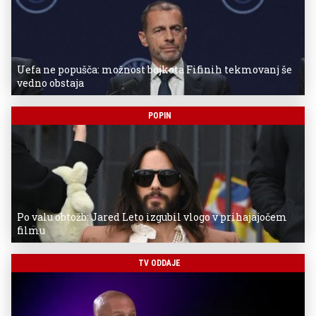
Uefa ne popušča: možnost bojkota Fifinih tekmovanj še
vedno obstaja
POPIN
Po valu obtožb: Jared Leto izgubil vlogo v prihajajočem
filmu
TV ODDAJE