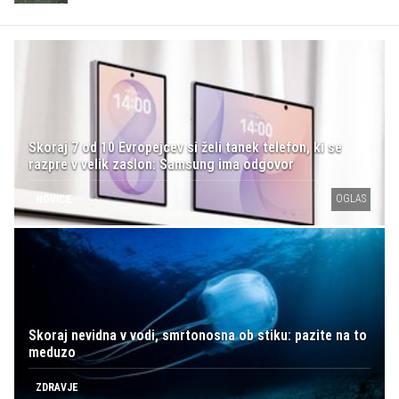
Skoraj 7 od 10 Evropejcev si želi tanek telefon, ki se
razpre v velik zaslon: Samsung ima odgovor
OGLAS
NOVICE
Skoraj nevidna v vodi, smrtonosna ob stiku: pazite na to
meduzo
ZDRAVJE