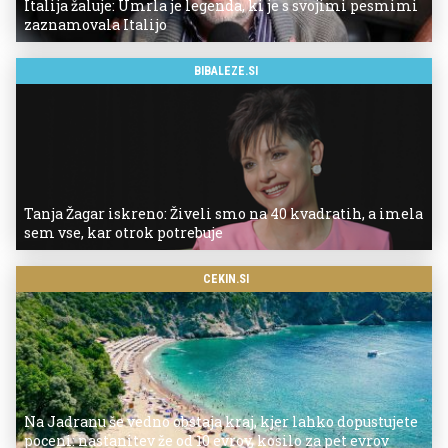
Italija žaluje: Umrla je legenda, ki je s svojimi pesmimi
zaznamovala Italijo
BIBALEZE.SI
Tanja Žagar iskreno: Živeli smo na 40 kvadratih, a imela
sem vse, kar otrok potrebuje
CEKIN.SI
Na Jadranu še vedno obstaja kraj, kjer lahko dopustujete
poceni: nastanitev že od 10 evrov, kosilo za pet evrov