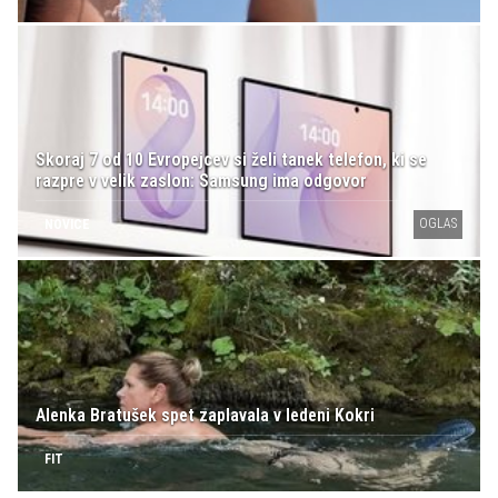
Skoraj 7 od 10 Evropejcev si želi tanek telefon, ki se
razpre v velik zaslon: Samsung ima odgovor
OGLAS
NOVICE
Alenka Bratušek spet zaplavala v ledeni Kokri
FIT