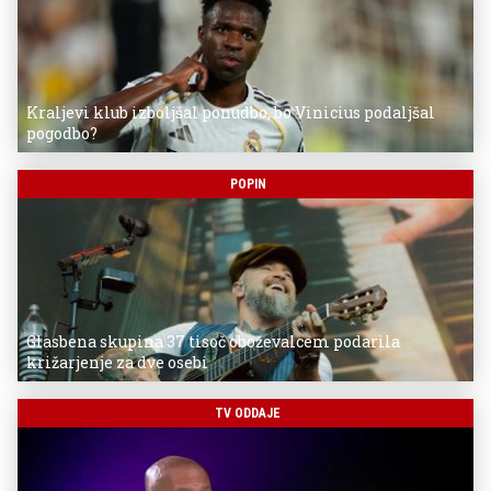
Kraljevi klub izboljšal ponudbo, bo Vinicius podaljšal
pogodbo?
POPIN
Glasbena skupina 37 tisoč oboževalcem podarila
križarjenje za dve osebi
TV ODDAJE