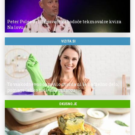
Peter Poles delil nasvete za bodoče tekmovalce kviza
Na lovu
VIZITA.SI
To vsakodnevno opravilo morda ni le nadležno delo,
pomaga lahko tudi vašemu srcu
OKUSNO.JE