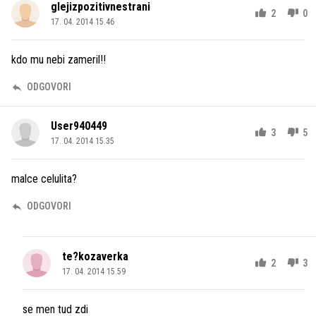
glejizpozitivnestrani
2
0
17. 04. 2014 15.46
kdo mu nebi zameril!!
ODGOVORI
User940449
3
5
17. 04. 2014 15.35
malce celulita?
ODGOVORI
te?kozaverka
2
3
17. 04. 2014 15.59
se men tud zdi