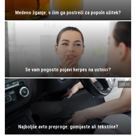
Medeno žganje: s čim ga postreči za popoln užitek?
Se vam pogosto pojavi herpes na ustnici?
OGLAS
Najboljše avto preproge: gumijaste ali tekstilne?