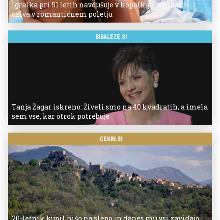
Igralka pri 51 letih navdušuje v kopalkah: z možem
uživa v romantičnem poletju
BIBALEZE.SI
Tanja Žagar iskreno: Živeli smo na 40 kvadratih, a imela
sem vse, kar otrok potrebuje
CEKIN.SI
20-letnik kupil hišo na slepo in danes mu vsi zavidajo