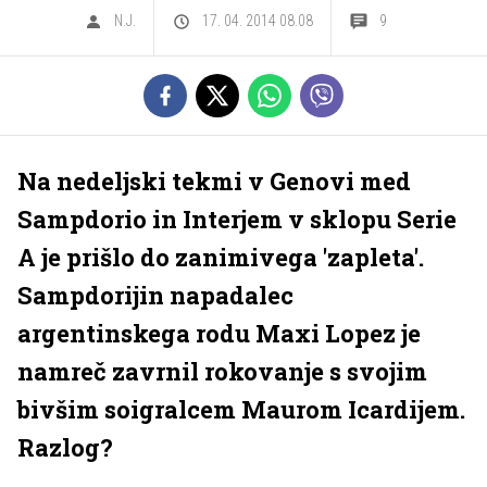
N.J.
17. 04. 2014 08.08
9
Na nedeljski tekmi v Genovi med
Sampdorio in Interjem v sklopu Serie
A je prišlo do zanimivega 'zapleta'.
Sampdorijin napadalec
argentinskega rodu Maxi Lopez je
namreč zavrnil rokovanje s svojim
bivšim soigralcem Maurom Icardijem.
Razlog?