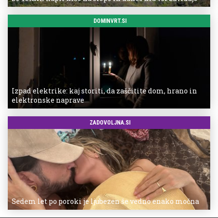
DOMINVRT.SI
Izpad elektrike: kaj storiti, da zaščitite dom, hrano in
elektronske naprave
ZADOVOLJNA.SI
Sedem let po poroki je ljubezen še vedno enako močna