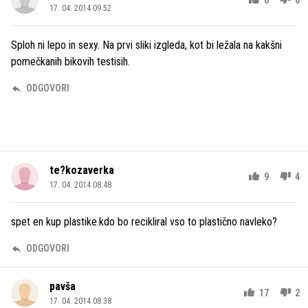
17. 04. 2014 09.52
Sploh ni lepo in sexy. Na prvi sliki izgleda, kot bi ležala na kakšni
pomečkanih bikovih testisih.
ODGOVORI
te?kozaverka
9
4
17. 04. 2014 08.48
spet en kup plastike.kdo bo recikliral vso to plastično navleko?
ODGOVORI
pavša
17
2
17. 04. 2014 08.38