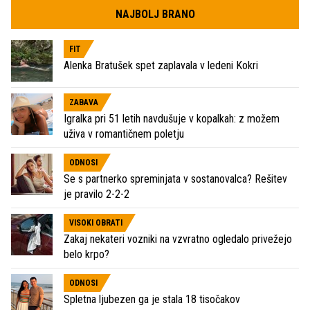
NAJBOLJ BRANO
FIT
Alenka Bratušek spet zaplavala v ledeni Kokri
ZABAVA
Igralka pri 51 letih navdušuje v kopalkah: z možem
uživa v romantičnem poletju
ODNOSI
Se s partnerko spreminjata v sostanovalca? Rešitev
je pravilo 2-2-2
VISOKI OBRATI
Zakaj nekateri vozniki na vzvratno ogledalo privežejo
belo krpo?
ODNOSI
Spletna ljubezen ga je stala 18 tisočakov