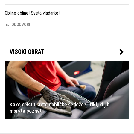
Obline obline! Sveta vladarke!
ODGOVORI
VISOKI OBRATI
Kako očistiti avtomobilske sedeže? Triki, ki jih
morate poznati