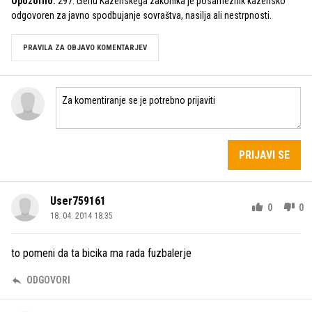
Opozorilo:
297. členu Kazenskega zakonika je posameznik kazensko
odgovoren za javno spodbujanje sovraštva, nasilja ali nestrpnosti.
PRAVILA ZA OBJAVO KOMENTARJEV
PRIJAVI SE
User759161
0
0
18. 04. 2014 18.35
to pomeni da ta bicika ma rada fuzbalerje
ODGOVORI