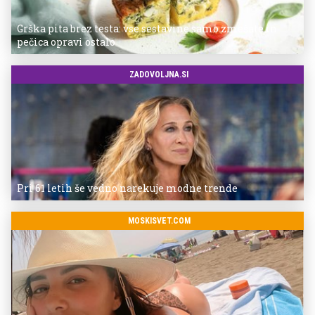
Grška pita brez testa: vse sestavine samo zmešate in
pečica opravi ostalo
ZADOVOLJNA.SI
Pri 61 letih še vedno narekuje modne trende
MOSKISVET.COM