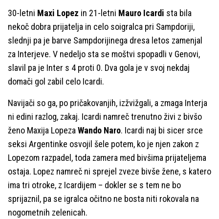
30-letni
Maxi Lopez
in 21-letni
Mauro Icardi
sta bila
nekoč dobra prijatelja in celo soigralca pri Sampdoriji,
slednji pa je barve Sampdorijinega dresa letos zamenjal
za Interjeve. V nedeljo sta se moštvi spopadli v Genovi,
slavil pa je Inter s 4 proti 0. Dva gola je v svoj nekdaj
domači gol zabil celo Icardi.
Navijači so ga, po pričakovanjih, izžvižgali, a zmaga Interja
ni edini razlog, zakaj. Icardi namreč trenutno živi z bivšo
ženo Maxija Lopeza
Wando Naro
. Icardi naj bi sicer srce
seksi Argentinke osvojil šele potem, ko je njen zakon z
Lopezom razpadel, toda zamera med bivšima prijateljema
ostaja. Lopez namreč ni sprejel zveze bivše žene, s katero
ima tri otroke, z Icardijem – dokler se s tem ne bo
sprijaznil, pa se igralca očitno ne bosta niti rokovala na
nogometnih zelenicah.