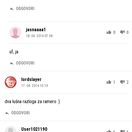
ODGOVORI
jasnaaaa1
0
0
18. 04. 2014 07.38
uf, ja
ODGOVORI
lordslayer
1
2
17. 04. 2014 10.19
dva lušna razloga za ramero :)
ODGOVORI
User1021190
6
6