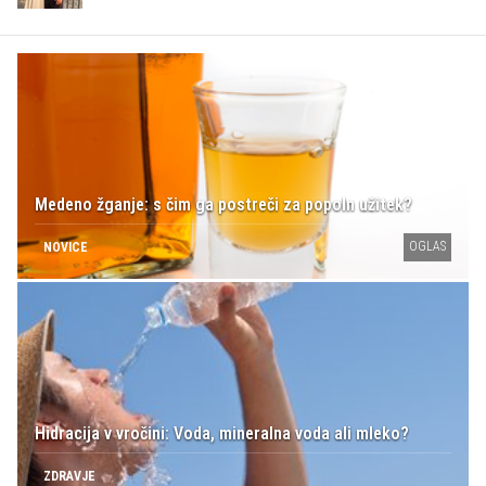
Medeno žganje: s čim ga postreči za popoln užitek?
OGLAS
NOVICE
Hidracija v vročini: Voda, mineralna voda ali mleko?
ZDRAVJE