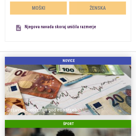
MOŠKI
ŽENSKA
Njegova navada skoraj uničila razmerje
NOVICE
Državna srebrnina pod eno streho?
ŠPORT