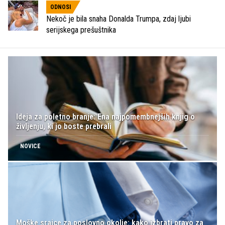
ODNOSI
Nekoč je bila snaha Donalda Trumpa, zdaj ljubi
serijskega prešuštnika
Ideja za poletno branje: Ena najpomembnejših knjig o
življenju, ki jo boste prebrali
NOVICE
Moške srajce za poslovno okolje: kako izbrati pravo za