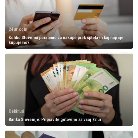
24ur.com
Koliko Slovenci porabimo za nakupe prek spleta in kaj najraje
kupujemo?
Cekin.si
Banka Slovenije: Pripravite gotovino za vsaj 72 ur