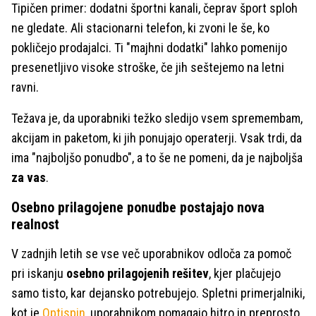
Tipičen primer: dodatni športni kanali, čeprav šport sploh
ne gledate. Ali stacionarni telefon, ki zvoni le še, ko
pokličejo prodajalci. Ti "majhni dodatki" lahko pomenijo
presenetljivo visoke stroške, če jih seštejemo na letni
ravni.
Težava je, da uporabniki težko sledijo vsem spremembam,
akcijam in paketom, ki jih ponujajo operaterji. Vsak trdi, da
ima "najboljšo ponudbo", a to še ne pomeni, da je najboljša
za vas
.
Osebno prilagojene ponudbe postajajo nova
realnost
V zadnjih letih se vse več uporabnikov odloča za pomoč
pri iskanju
osebno prilagojenih rešitev
, kjer plačujejo
samo tisto, kar dejansko potrebujejo. Spletni primerjalniki,
kot je
Optispin
, uporabnikom pomagajo hitro in preprosto