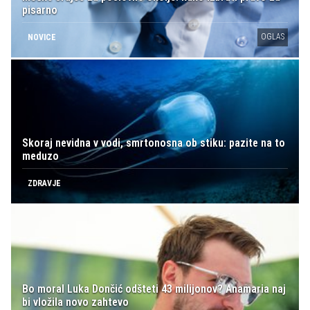
pisarno
OGLAS
NOVICE
Skoraj nevidna v vodi, smrtonosna ob stiku: pazite na to
meduzo
ZDRAVJE
Bo moral Luka Dončić odšteti 43 milijonov? Anamaria naj
bi vložila novo zahtevo