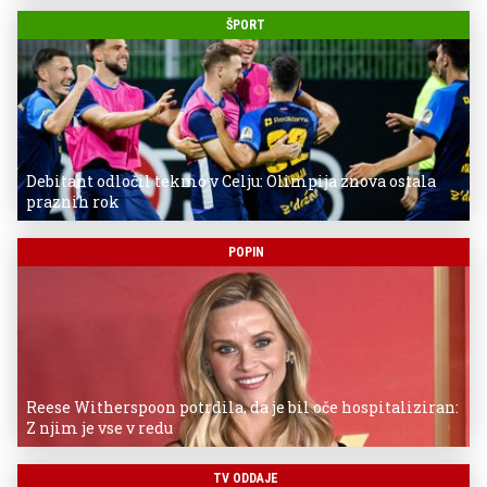
ŠPORT
Debitant odločil tekmo v Celju: Olimpija znova ostala
praznih rok
POPIN
Reese Witherspoon potrdila, da je bil oče hospitaliziran:
Z njim je vse v redu
TV ODDAJE