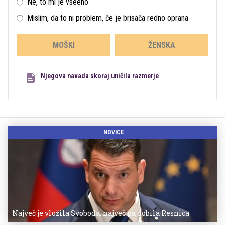
Ne, to mi je vseeno
Mislim, da to ni problem, če je brisača redno oprana
MOŠKI
ŽENSKA
Njegova navada skoraj uničila razmerje
NOVICE
Največ je vložila Svoboda, največ pa dobila Resnica