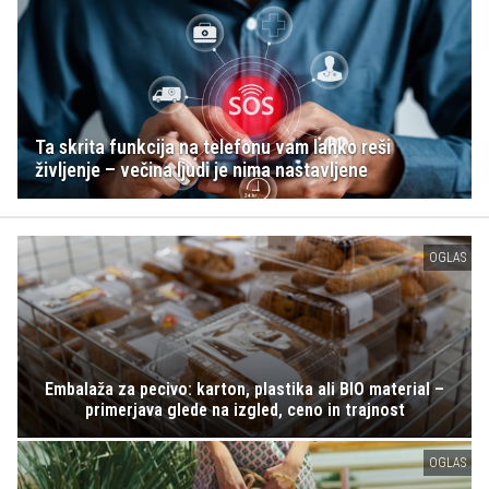
Ta skrita funkcija na telefonu vam lahko reši
življenje – večina ljudi je nima nastavljene
OGLAS
Embalaža za pecivo: karton, plastika ali BIO material –
primerjava glede na izgled, ceno in trajnost
OGLAS