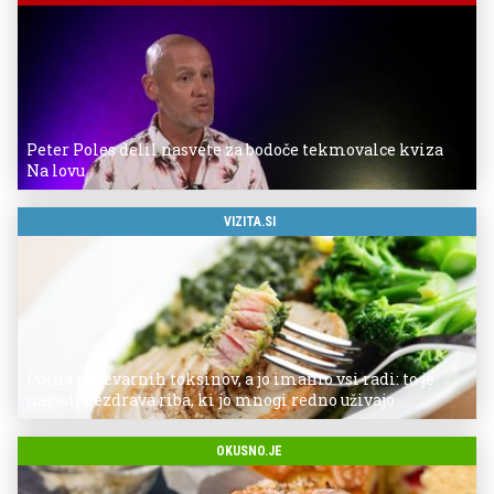
Peter Poles delil nasvete za bodoče tekmovalce kviza
Na lovu
VIZITA.SI
Polna je nevarnih toksinov, a jo imamo vsi radi: to je
najbolj nezdrava riba, ki jo mnogi redno uživajo
OKUSNO.JE