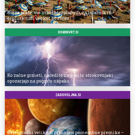
Boj za plaže: vse manj brezplačnih, za ležalnik in
senčnik tudi več kot 40 evrov
DOMINVRT.SI
Ko začne grmeti, naredite najprej to: strokovnjaki
opozarjajo na pogosto napako
ZADOVOLJNA.SI
Retrogradni velikani prinašajo pomembne premike –