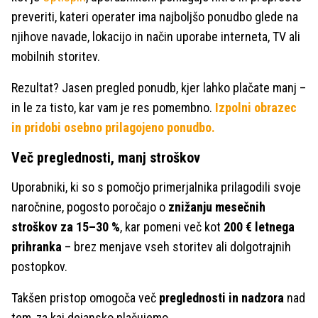
preveriti, kateri operater ima najboljšo ponudbo glede na
njihove navade, lokacijo in način uporabe interneta, TV ali
mobilnih storitev.
Rezultat? Jasen pregled ponudb, kjer lahko plačate manj –
in le za tisto, kar vam je res pomembno.
Izpolni obrazec
in pridobi osebno prilagojeno ponudbo.
Več preglednosti, manj stroškov
Uporabniki, ki so s pomočjo primerjalnika prilagodili svoje
naročnine, pogosto poročajo o
znižanju mesečnih
stroškov za 15–30 %
, kar pomeni več kot
200 € letnega
prihranka
– brez menjave vseh storitev ali dolgotrajnih
postopkov.
Takšen pristop omogoča več
preglednosti in nadzora
nad
tem, za kaj dejansko plačujemo.