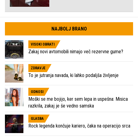
NAJBOLJ BRANO
VISOKI OBRATI
Zakaj novi avtomobili nimajo več rezervne gume?
ZDRAVJE
To je jutranja navada, ki lahko podaljša življenje
ODNOSI
Moški se me bojijo, ker sem lepa in uspešna: Misica
razkrila, zakaj je še vedno samska
GLASBA
Rock legenda končuje kariero, čaka na operacijo srca