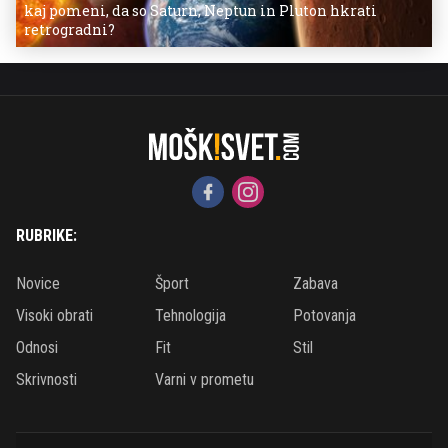
kaj pomeni, da so Saturn, Neptun in Pluton hkrati
retrogradni?
RUBRIKE:
Novice
Šport
Zabava
Visoki obrati
Tehnologija
Potovanja
Odnosi
Fit
Stil
Skrivnosti
Varni v prometu