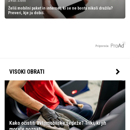
24ur.com
Želiš mobilni paket in internet, ki se ne bosta nikoli dražila?
Preveri, kje ju dobiš.
Priporoča
VISOKI OBRATI
Kako očistiti avtomobilske sedeže? Triki, ki jih
morate poznati