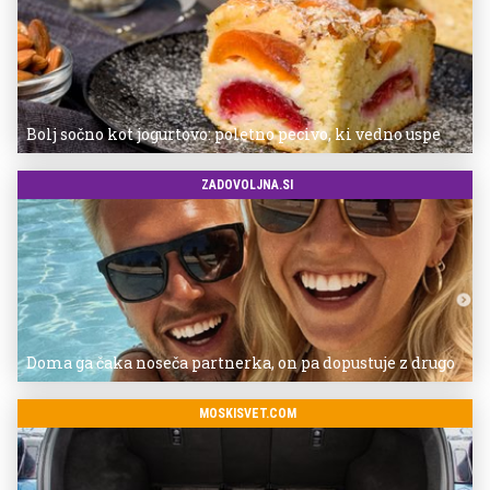
Bolj sočno kot jogurtovo: poletno pecivo, ki vedno uspe
ZADOVOLJNA.SI
Doma ga čaka noseča partnerka, on pa dopustuje z drugo
MOSKISVET.COM