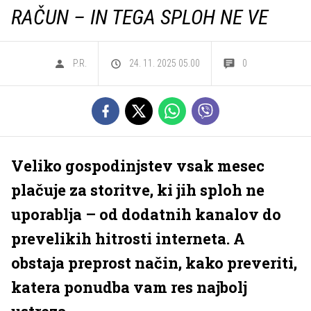
RAČUN – IN TEGA SPLOH NE VE
P.R.
24. 11. 2025 05.00
0
Veliko gospodinjstev vsak mesec
plačuje za storitve, ki jih sploh ne
uporablja – od dodatnih kanalov do
prevelikih hitrosti interneta. A
obstaja preprost način, kako preveriti,
katera ponudba vam res najbolj