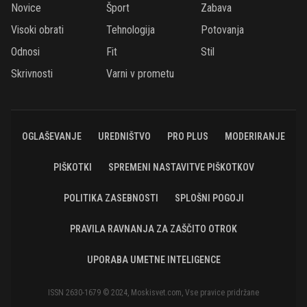
Novice
Šport
Zabava
Visoki obrati
Tehnologija
Potovanja
Odnosi
Fit
Stil
Skrivnosti
Varni v prometu
OGLAŠEVANJE
UREDNIŠTVO
PRO PLUS
MODERIRANJE
PIŠKOTKI
SPREMENI NASTAVITVE PIŠKOTKOV
POLITIKA ZASEBNOSTI
SPLOŠNI POGOJI
PRAVILA RAVNANJA ZA ZAŠČITO OTROK
UPORABA UMETNE INTELIGENCE
ISSN 2630-1679 © 2024, Moskisvet.com, Vse pravice pridržane