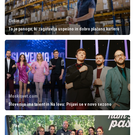
Cekin.si
To je panoga, ki zagotavlja uspešno in dobro plačano kariero
Moskisvet.com
Slovenija ima talent in Na lovu: Prijavi se v novo sezono