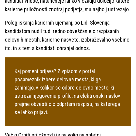
kandidat vnese, natančneje lahko v ozadju določijo katere
karierne priložnosti znotraj podjetja, mu najbolj ustrezajo.
Poleg iskanja kariernih ujemanj, bo Lidl Slovenija
kandidatom nudil tudi redno obveščanje o razpisanih
delovnih mestih, karierne nasvete, izobraževalno vsebino
itd. in s tem s kandidati ohranjal odnos.
Kaj pomeni prijava? Z vpisom v portal
posameznik izbere delovna mesta, ki ga
zanimajo, v kolikor se odpre delovno mesto, ki
ustreza njegovemu profilu, na elektronski naslov
prejme obvestilo o odprtem razpisu, na katerega
se lahko prijavi.
Več o Orbiti priložnosti je na voljo na spletni