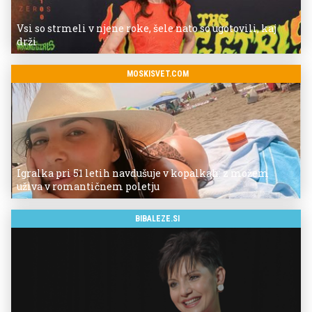
Vsi so strmeli v njene roke, šele nato so ugotovili, kaj
drži
MOSKISVET.COM
Igralka pri 51 letih navdušuje v kopalkah: z možem
uživa v romantičnem poletju
BIBALEZE.SI