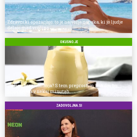
Zdravniki opozarjajo: to je največja napaka, ki jo ljudje
delajo med vročino
OKUSNO.JE
Puding brez kuhanja? S tem preprostim trikom bo
pripravljen v nekaj minutah
ZADOVOLJNA.SI