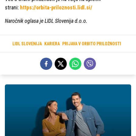
strani:
https://orbita-priloznosti.lidl.si/
Naročnik oglasa je LIDL Slovenija d.o.o.
LIDL SLOVENIJA
KARIERA
PRIJAVA V ORBITO PRILOŽNOSTI