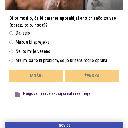
Bi te motilo, če bi partner uporabljal eno brisačo za vse
(obraz, telo, noge)?
Da, zelo
Malo, a bi sprejel/a
Ne, to mi je vseeno
Mislim, da to ni problem, če je brisača redno oprana
MOŠKI
ŽENSKA
Njegova navada skoraj uničila razmerje
NOVICE