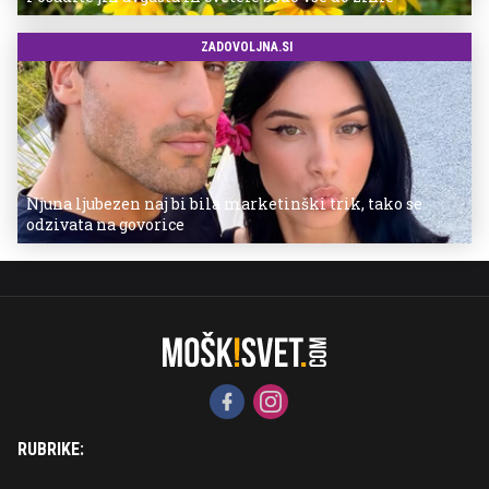
ZADOVOLJNA.SI
Njuna ljubezen naj bi bila marketinški trik, tako se
odzivata na govorice
RUBRIKE: