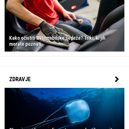
Kako očistiti avtomobilske sedeže? Triki, ki jih
morate poznati
ZDRAVJE