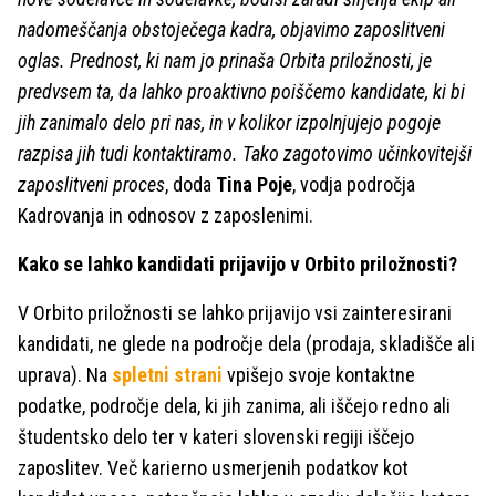
nadomeščanja obstoječega kadra, objavimo zaposlitveni
oglas. Prednost, ki nam jo prinaša Orbita priložnosti, je
predvsem ta, da lahko proaktivno poiščemo kandidate, ki bi
jih zanimalo delo pri nas, in v kolikor izpolnjujejo pogoje
razpisa jih tudi kontaktiramo. Tako zagotovimo učinkovitejši
zaposlitveni proces
, doda
Tina Poje
, vodja področja
Kadrovanja in odnosov z zaposlenimi.
Kako se lahko kandidati prijavijo v Orbito priložnosti?
V Orbito priložnosti se lahko prijavijo vsi zainteresirani
kandidati, ne glede na področje dela (prodaja, skladišče ali
uprava). Na
spletni strani
vpišejo svoje kontaktne
podatke, področje dela, ki jih zanima, ali iščejo redno ali
študentsko delo ter v kateri slovenski regiji iščejo
zaposlitev. Več karierno usmerjenih podatkov kot