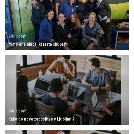
24ur.com
"Smo ena ekipa, ki raste skupaj"
24ur.com
Kako do nove zaposlitve v Ljubljani?