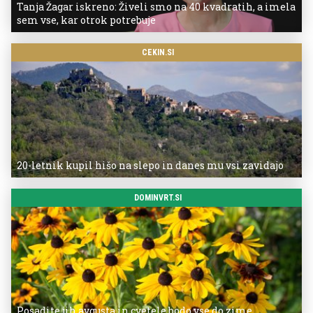
Tanja Žagar iskreno: Živeli smo na 40 kvadratih, a imela
sem vse, kar otrok potrebuje
CEKIN.SI
20-letnik kupil hišo na slepo in danes mu vsi zavidajo
DOMINVRT.SI
Posadite jih avgusta in cvetele bodo vse do zime