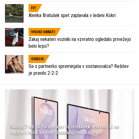
FIT
Alenka Bratušek spet zaplavala v ledeni Kokri
VISOKI OBRATI
Zakaj nekateri vozniki na vzvratno ogledalo privežejo
belo krpo?
ODNOSI
Se s partnerko spreminjata v sostanovalca? Rešitev
je pravilo 2-2-2
Skoraj 7 od 10 Evropejcev si želi tanek telefon, ki se
razpre v velik zaslon: Samsung ima odgovor