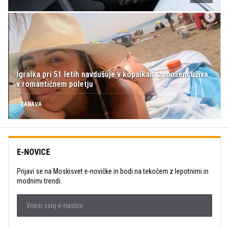
Igralka pri 51 letih navdušuje v kopalkah: z možem uživa
v romantičnem poletju
ZABAVA
E-NOVICE
Prijavi se na Moskisvet e-novičke in bodi na tekočem z lepotnimi in
modnimi trendi.