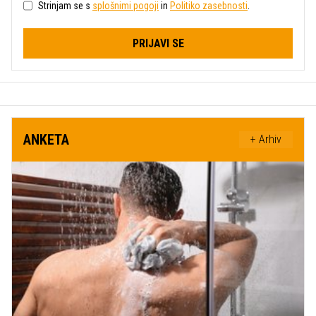
Strinjam se s
splošnimi pogoji
in
Politiko zasebnosti
.
PRIJAVI SE
ANKETA
+ Arhiv