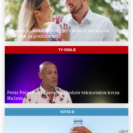
Zakaj naj bi Anamaria Goltes v resnici umaknila
zahtevek za preživnino?
TV ODDAJE
Peter Poles delil nasvete za bodoče tekmovalce kviza
Na lovu
VIZITA.SI