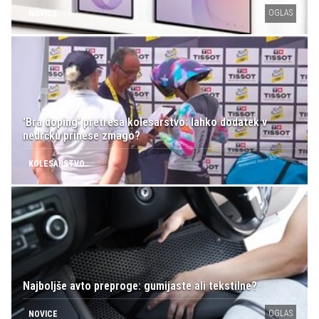
OGLAS
NOVICE
'Bra doping' pretresa kolesarstvo: lahko dodatek v
nedrčku prinese zmago?
KOLESARSTVO
Najboljše avto preproge: gumijaste ali tekstilne?
OGLAS
NOVICE