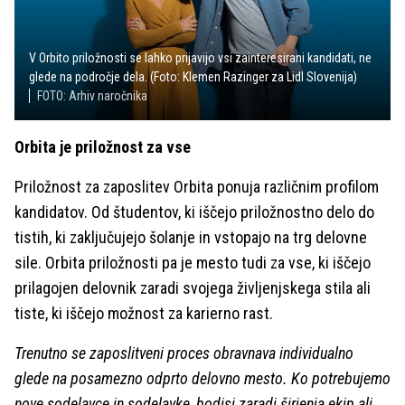
V Orbito priložnosti se lahko prijavijo vsi zainteresirani kandidati, ne
glede na področje dela. (Foto: Klemen Razinger za Lidl Slovenija)
FOTO: Arhiv naročnika
Orbita je priložnost za vse
Priložnost za zaposlitev Orbita ponuja različnim profilom
kandidatov. Od študentov, ki iščejo priložnostno delo do
tistih, ki zaključujejo šolanje in vstopajo na trg delovne
sile. Orbita priložnosti pa je mesto tudi za vse, ki iščejo
prilagojen delovnik zaradi svojega življenjskega stila ali
tiste, ki iščejo možnost za karierno rast.
Trenutno se zaposlitveni proces obravnava individualno
glede na posamezno odprto delovno mesto. Ko potrebujemo
nove sodelavce in sodelavke, bodisi zaradi širjenja ekip ali