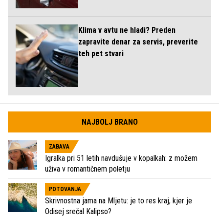
Klima v avtu ne hladi? Preden
zapravite denar za servis, preverite
teh pet stvari
NAJBOLJ BRANO
ZABAVA
Igralka pri 51 letih navdušuje v kopalkah: z možem
uživa v romantičnem poletju
POTOVANJA
Skrivnostna jama na Mljetu: je to res kraj, kjer je
Odisej srečal Kalipso?