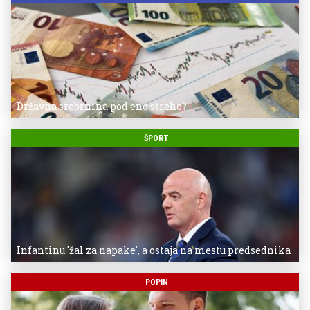
Državna srebrnina pod eno streho?
ŠPORT
Infantinu 'žal za napake', a ostaja na mestu predsednika
POPIN