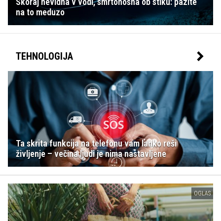
Skoraj nevidna v vodi, smrtonosna ob stiku: pazite
na to meduzo
TEHNOLOGIJA
Ta skrita funkcija na telefonu vam lahko reši
življenje – večina ljudi je nima nastavljene
OGLAS