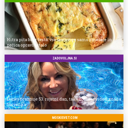
Hitra pita brez testa: vse sestavine samo zmešate in
pečica opravi ostalo
ZADOVOLJNA.SI
Danes praznuje 53. rojstni dan, tako dobro je videti znana
Slovenka
MOSKISVET.COM