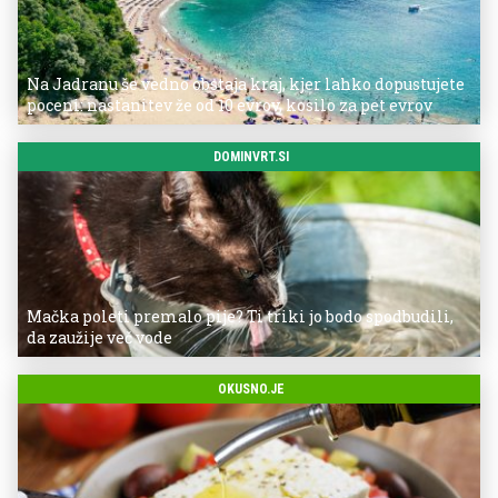
Na Jadranu še vedno obstaja kraj, kjer lahko dopustujete
poceni: nastanitev že od 10 evrov, kosilo za pet evrov
DOMINVRT.SI
Mačka poleti premalo pije? Ti triki jo bodo spodbudili,
da zaužije več vode
OKUSNO.JE