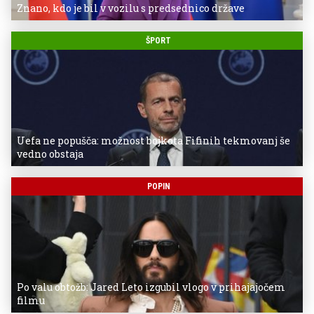
Znano, kdo je bil v vozilu s predsednico države
ŠPORT
Uefa ne popušča: možnost bojkota Fifinih tekmovanj še
vedno obstaja
POPIN
Po valu obtožb: Jared Leto izgubil vlogo v prihajajočem
filmu