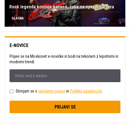
Rock legenda končuje kariero, čaka na operacijo srca
GLASBA
E-NOVICE
Prijavi se na Moskisvet e-novičke in bodi na tekočem z lepotnimi in
modnimi trendi.
Strinjam se s
splošnimi pogoji
in
Politiko zasebnosti
.
PRIJAVI SE