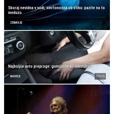
Skoraj nevidna v vodi, smrtonosna ob stiku: pazite na to
meduzo
ZDRAVJE
Najboljše avto preproge: gumijaste ali tekstilne?
OGLAS
NOVICE