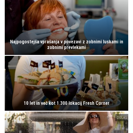
Najpogostejša vprašanja v povezavi z zobnimi luskami in
zobnimi prevlekami
10 let in več kot 1.300 lokacij Fresh Corner
OGLAS