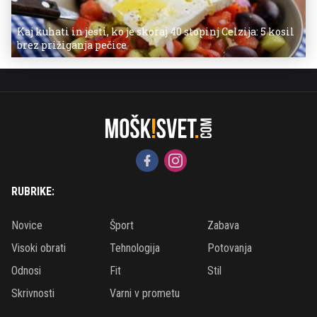
Kaj kuhati in jesti, ko je skoraj 40 stopinj Celzija: 5 kosil
brez prižiganja pečice
RUBRIKE:
Novice
Šport
Zabava
Visoki obrati
Tehnologija
Potovanja
Odnosi
Fit
Stil
Skrivnosti
Varni v prometu