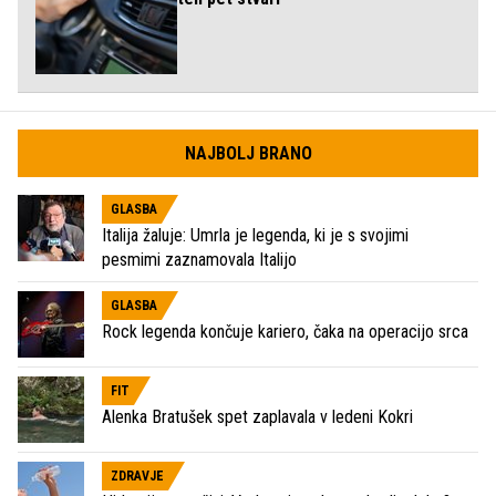
NAJBOLJ BRANO
GLASBA
Italija žaluje: Umrla je legenda, ki je s svojimi
pesmimi zaznamovala Italijo
GLASBA
Rock legenda končuje kariero, čaka na operacijo srca
FIT
Alenka Bratušek spet zaplavala v ledeni Kokri
ZDRAVJE