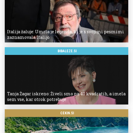
Italija žaluje: Umrla je legenda, ki je s svojimi pesmimi
zaznamovala Italijo
BIBALEZE.SI
Tanja Žagar iskreno: Živeli smo na 40 kvadratih, a imela
sem vse, kar otrok potrebuje
CEKIN.SI