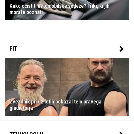
Kako očistiti avtomobilske sedeže? Triki, ki jih
morate poznati
FIT
Zvezdnik pri 62 letih pokazal telo pravega
gladiatorja