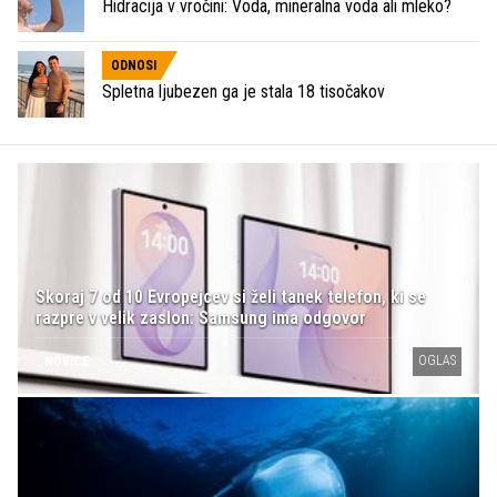
Hidracija v vročini: Voda, mineralna voda ali mleko?
ODNOSI
Spletna ljubezen ga je stala 18 tisočakov
Skoraj 7 od 10 Evropejcev si želi tanek telefon, ki se
razpre v velik zaslon: Samsung ima odgovor
OGLAS
NOVICE