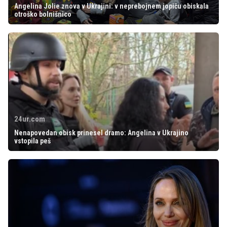
Angelina Jolie znova v Ukrajini: v neprebojnem jopiču obiskala
otroško bolnišnico
24ur.com
Nenapovedan obisk prinesel dramo: Angelina v Ukrajino
vstopila peš