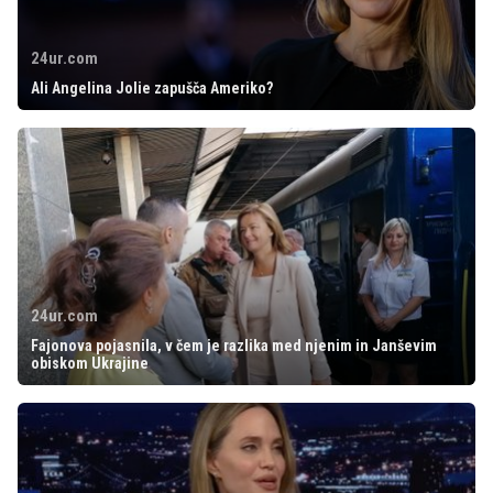
24ur.com
Ali Angelina Jolie zapušča Ameriko?
24ur.com
Fajonova pojasnila, v čem je razlika med njenim in Janševim
obiskom Ukrajine