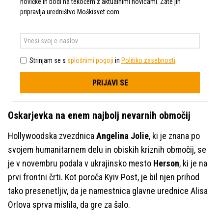
novičke in bodi na tekočem z aktualnimi novicami. Zate jih
pripravlja uredništvo Moškisvet.com.
Strinjam se s
splošnimi pogoji
in
Politiko zasebnosti
.
PRIJAVI SE
Oskarjevka na enem najbolj nevarnih območij
Hollywoodska zvezdnica
Angelina Jolie
, ki je znana po
svojem humanitarnem delu in obiskih kriznih območij, se
je v novembru podala v ukrajinsko mesto
Herson
, ki je na
prvi frontni črti. Kot poroča Kyiv Post, je bil njen prihod
tako presenetljiv, da je namestnica glavne urednice Alisa
Orlova sprva mislila, da gre za šalo.