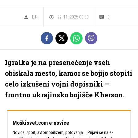
E.R.
29. 11. 2025 00.30
0
Igralka je na presenečenje vseh
obiskala mesto, kamor se bojijo stopiti
celo izkušeni vojni dopisniki –
frontno ukrajinsko bojišče Kherson.
Moškisvet.com e-novice
Novice, šport, avtomobilizem, potovanja ... Prijavi se na e-