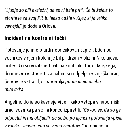
"Ljudje so bili hvaležni, da se ni bala priti. Če bi želela to
storita le za svoj PR, bi lahko odšla v Kijev, ki je veliko
varnejši,"
je dodala Orlova.
Incident na kontrolni točki
Potovanje je imelo tudi nepričakovan zaplet. Eden od
voznikov v njeni koloni je bil pridržan v bližini Nikolajeva,
potem ko so vozila ustavili na kontrolni točki. Moškega,
domnevno v starosti za nabor, so odpeljali v vojaški urad,
čeprav je vztrajal, da spremlja
pomembno osebo,
mirovnika
.
Angelino Jolie so kasneje videli, kako vstopa v naborniški
urad, voznika pa so na koncu izpustili.
"Govori se, da so ga
odpustili in mu obljubili, da se bo po njenem potovanju vpisal
v vojsko, vendar tega ne vemo zagotovo,
" je pojasnila