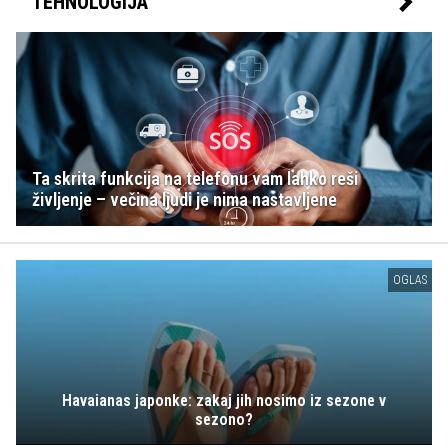
TEHNOLOGIJA
Ta skrita funkcija na telefonu vam lahko reši
življenje – večina ljudi je nima nastavljene
OGLAS
Havaianas japonke: zakaj jih nosimo iz sezone v
sezono?