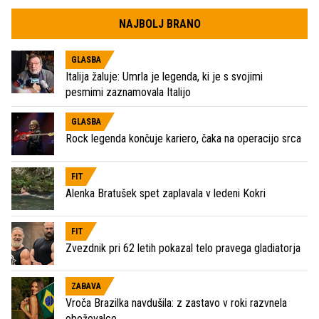
NAJBOLJ BRANO
GLASBA
Italija žaluje: Umrla je legenda, ki je s svojimi
pesmimi zaznamovala Italijo
GLASBA
Rock legenda končuje kariero, čaka na operacijo srca
FIT
Alenka Bratušek spet zaplavala v ledeni Kokri
FIT
Zvezdnik pri 62 letih pokazal telo pravega gladiatorja
ZABAVA
Vroča Brazilka navdušila: z zastavo v roki razvnela
oboževalce