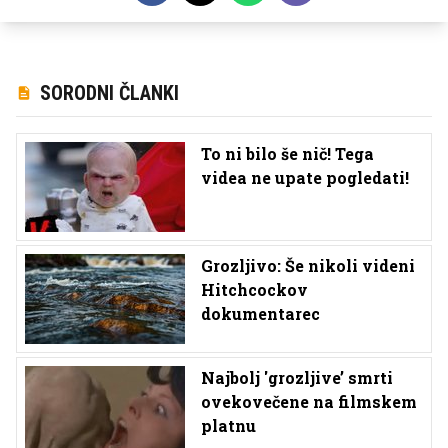
SORODNI ČLANKI
To ni bilo še nič! Tega
videa ne upate pogledati!
Grozljivo: Še nikoli videni
Hitchcockov
dokumentarec
Najbolj 'grozljive’ smrti
ovekovečene na filmskem
platnu