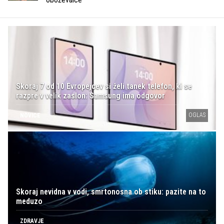
Skoraj 7 od 10 Evropejcev si želi tanek telefon, ki se
razpre v velik zaslon: Samsung ima odgovor
OGLAS
NOVICE
Skoraj nevidna v vodi, smrtonosna ob stiku: pazite na to
meduzo
ZDRAVJE