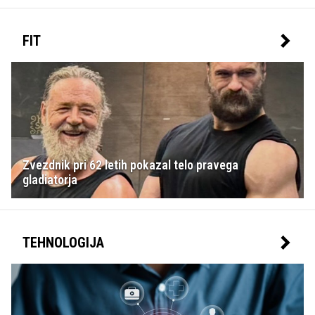
FIT
Zvezdnik pri 62 letih pokazal telo pravega
gladiatorja
TEHNOLOGIJA