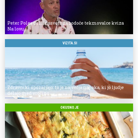
Peter Poles delil nasvete za bodoče tekmovalce kviza
Na lovu
VIZITA.SI
Zdravniki opozarjajo: to je največja napaka, ki jo ljudje
delajo med vročino
OKUSNO.JE