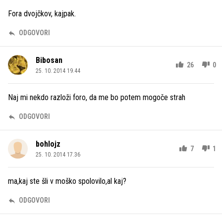
Fora dvojčkov, kajpak.
ODGOVORI
Bibosan
26
0
25. 10. 2014 19.44
Naj mi nekdo razloži foro, da me bo potem mogoče strah
ODGOVORI
bohlojz
7
1
25. 10. 2014 17.36
ma,kaj ste šli v moško spolovilo,al kaj?
ODGOVORI