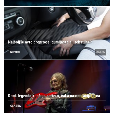
Najboljše avto preproge: gumijaste ali tekstilne?
OGLAS
NOVICE
Rock legenda končuje kariero, čaka na operacijo srca
GLASBA