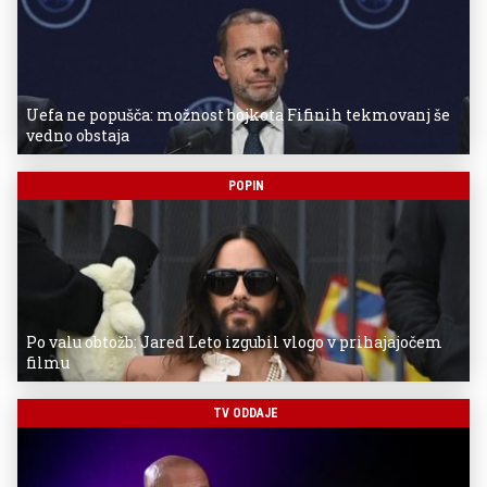
Uefa ne popušča: možnost bojkota Fifinih tekmovanj še
vedno obstaja
POPIN
Po valu obtožb: Jared Leto izgubil vlogo v prihajajočem
filmu
TV ODDAJE