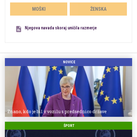
MOŠKI
ŽENSKA
Njegova navada skoraj uničila razmerje
NOVICE
Znano, kdo je bil v vozilu s predsednico države
ŠPORT