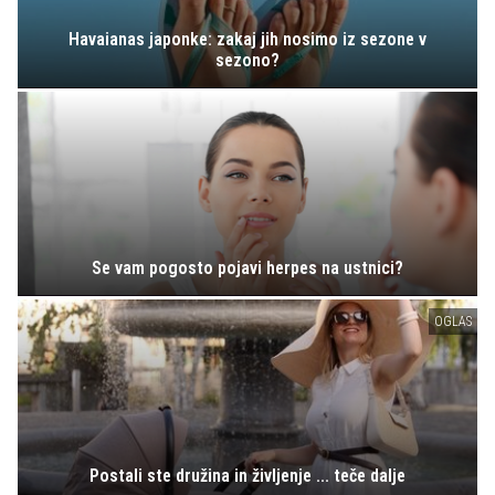
Havaianas japonke: zakaj jih nosimo iz sezone v
sezono?
Se vam pogosto pojavi herpes na ustnici?
OGLAS
Postali ste družina in življenje ... teče dalje