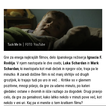
Tuck Me In
FOTO: YouTube
Gre za enega najkrajših filmov, delo španskega režiserja
Ignacia F.
Rodója
. V njem nastopata le dve osebi,
Luka Schardan
in
Mark
Schardan
, ki inastopata kot mali deček in njegov oče, traja pa le
minutko. A zaradi dolžine film ni nič manj shrhljiv od drugih
grozljivk, ki trajajo tudi po uro in več ... Kritike so v glavnem
pozitivne, mnogi pišejo, da gre za udarno minuto, po kateri
gledalec ostane v dvomih in išče razlago za dogodek. Drugi pravijo
celo, da gre za genialnost, kako lahko nekdo v minuti pove več, kot
nekdo v eni uri. Kaj pa vi menite o tem kratkem filmu?