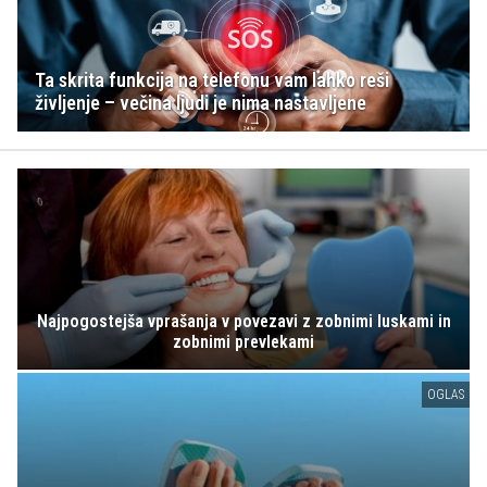
Ta skrita funkcija na telefonu vam lahko reši
življenje – večina ljudi je nima nastavljene
Najpogostejša vprašanja v povezavi z zobnimi luskami in
zobnimi prevlekami
OGLAS