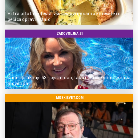
Hitra pita brez testa: vse sestavine samo zmešate in
pečica opravi ostalo
ZADOVOLJNA.SI
Danes praznuje 53. rojstni dan, tako dobro je videti znana
Slovenka
MOSKISVET.COM