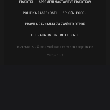
PIŠKOTKI
SPREMENI NASTAVITVE PIŠKOTKOV
POLITIKA ZASEBNOSTI
SPLOŠNI POGOJI
PRAVILA RAVNANJA ZA ZAŠČITO OTROK
UPORABA UMETNE INTELIGENCE
ISSN 2630-1679 © 2024, Moskisvet.com, Vse pravice pridržane
Verzija: 1874