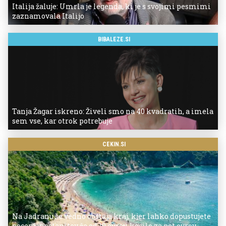
Italija žaluje: Umrla je legenda, ki je s svojimi pesmimi
zaznamovala Italijo
BIBALEZE.SI
Tanja Žagar iskreno: Živeli smo na 40 kvadratih, a imela
sem vse, kar otrok potrebuje
CEKIN.SI
Na Jadranu še vedno obstaja kraj, kjer lahko dopustujete
poceni: nastanitev že od 10 evrov, kosilo za pet evrov