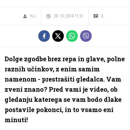
N.J.
24. 10. 2014 11.21
6
Dolge zgodbe brez repa in glave, polne
raznih učinkov, z enim samim
namenom - prestrašiti gledalca. Vam
zveni znano? Pred vami je video, ob
gledanju katerega se vam bodo dlake
postavile pokonci, in to vsamo eni
minuti!