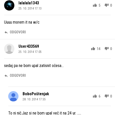
lalalala1343
5
0
25. 10. 2014 17.13
Uuuu morem it na w/c
ODGOVORI
User433569
14
0
25. 10. 2014 17.05
sedaj pa ne bom upal zatisnit očesa...
ODGOVORI
BoboPoštenjak
6
0
28. 10. 2014 17.55
To ni nič.Jaz si ne bom upal več it na 24 ur. .....