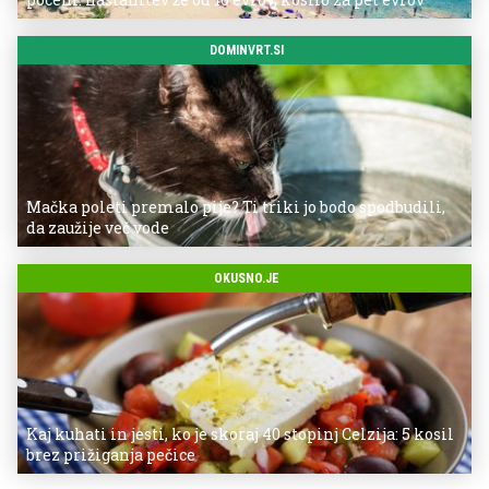
DOMINVRT.SI
Mačka poleti premalo pije? Ti triki jo bodo spodbudili,
da zaužije več vode
OKUSNO.JE
Kaj kuhati in jesti, ko je skoraj 40 stopinj Celzija: 5 kosil
brez prižiganja pečice