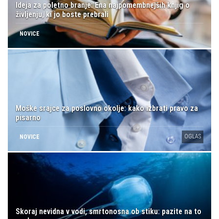
Ideja za poletno branje: Ena najpomembnejših knjig o
življenju, ki jo boste prebrali
NOVICE
Moške srajce za poslovno okolje: kako izbrati pravo za
pisarno
OGLAS
NOVICE
Skoraj nevidna v vodi, smrtonosna ob stiku: pazite na to