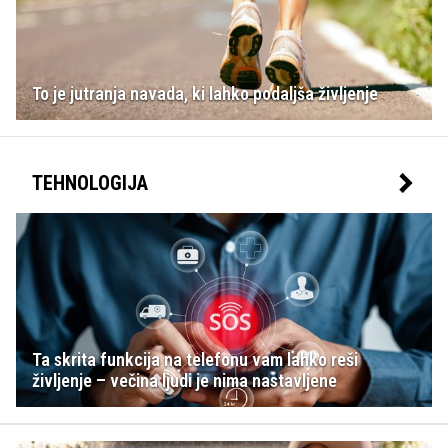
To je jutranja navada, ki lahko podaljša življenje
TEHNOLOGIJA
Ta skrita funkcija na telefonu vam lahko reši
življenje – večina ljudi je nima nastavljene