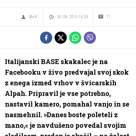
Ma.K.
30. 08. 2016 16.29
11
Italijanski BASE skakalec je na
Facebooku v živo predvajal svoj skok
z enega izmed vrhov v švicarskih
Alpah. Pripravil je vse potrebno,
nastavil kamero, pomahal vanjo in se
nasmehnil. »Danes boste poleteli z
mano,« je navdušeno povedal svojim
sledilcem, preden je skočil – na žalost,