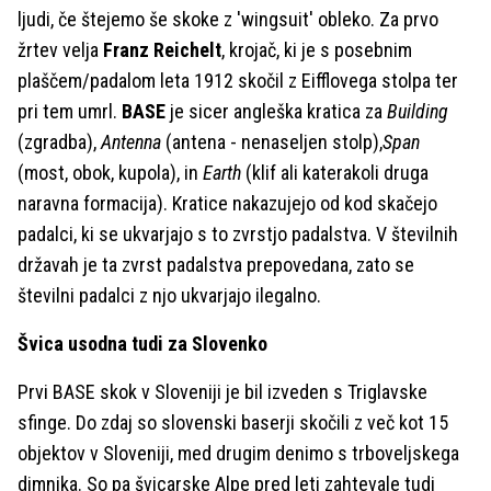
ljudi, če štejemo še skoke z 'wingsuit' obleko. Za prvo
žrtev velja
Franz Reichelt
, krojač, ki je s posebnim
plaščem/padalom leta 1912 skočil z Eifflovega stolpa ter
pri tem umrl.
BASE
je sicer angleška kratica za
Building
(zgradba),
Antenna
(antena - nenaseljen stolp),
Span
(most, obok, kupola), in
Earth
(klif ali katerakoli druga
naravna formacija). Kratice nakazujejo od kod skačejo
padalci, ki se ukvarjajo s to zvrstjo padalstva. V številnih
državah je ta zvrst padalstva prepovedana, zato se
številni padalci z njo ukvarjajo ilegalno.
Švica usodna tudi za Slovenko
Prvi BASE skok v Sloveniji je bil izveden s Triglavske
sfinge. Do zdaj so slovenski baserji skočili z več kot 15
objektov v Sloveniji, med drugim denimo s trboveljskega
dimnika. So pa švicarske Alpe pred leti zahtevale tudi