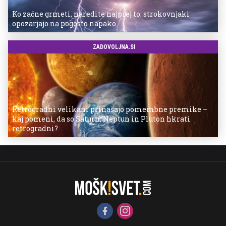
Ko začne grmeti, naredite najprej to: strokovnjaki
opozarjajo na pogosto napako
ZADOVOLJNA.SI
Retrogradni velikani prinašajo pomembne premike –
kaj pomeni, da so Saturn, Neptun in Pluton hkrati
retrogradni?