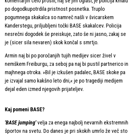
komentarjih celo prosili, naj se jim oglasi, je policija kmalu
po dogodkupotrdila pristnost posnetka. Truplo
pogumnega skakalca so namreč našli v švicarskem
Kanderstegu, priljubljeni točki BASE skakalcev. Policija
nesrečni dogodek še preiskuje, zato še ni jasno, zakaj se
je (sicer sila nevaren) skok končal s smrtjo.
Armin naj bi po poročanjih tujih medijev sicer živel v
nemškem Freiburgu, za seboj pa naj bi pustil partnerico in
majhnega otroka. »Bil je izkušen padalec, BASE skoke pa
je izvajal samo kakšno leto dni,« je po tragediji medijem
dejal eden izmed njegovih prijateljev.
Kaj pomeni BASE?
'BASE jumping'
velja za enega najbolj nevarnih ekstremnih
športov na svetu. Do danes je pri skokih umrlo že več sto