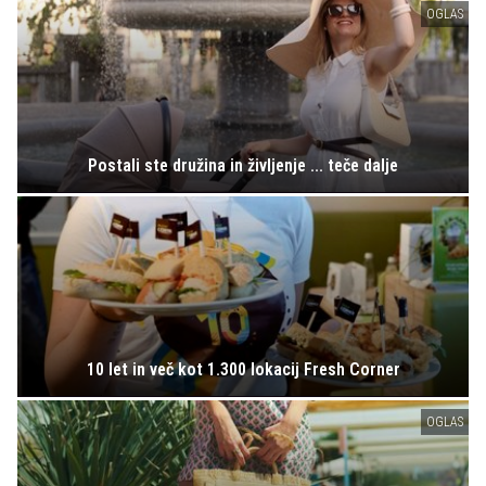
OGLAS
Postali ste družina in življenje ... teče dalje
10 let in več kot 1.300 lokacij Fresh Corner
OGLAS