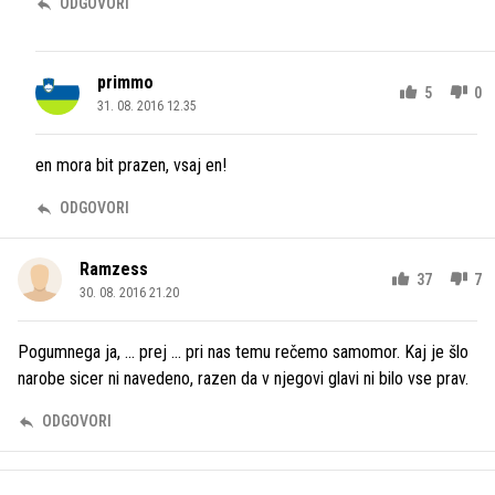
ODGOVORI
primmo
5
0
31. 08. 2016 12.35
en mora bit prazen, vsaj en!
ODGOVORI
Ramzess
37
7
30. 08. 2016 21.20
Pogumnega ja, ... prej ... pri nas temu rečemo samomor. Kaj je šlo
narobe sicer ni navedeno, razen da v njegovi glavi ni bilo vse prav.
ODGOVORI