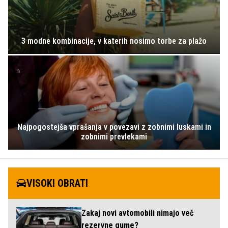
3 modne kombinacije, v katerih nosimo torbe za plažo
Najpogostejša vprašanja v povezavi z zobnimi luskami in
zobnimi prevlekami
VISOKI OBRATI
Zakaj novi avtomobili nimajo več
rezervne gume?