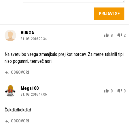
PRIJAVI SE
BURGA
8
2
31. 08. 2016 20.34
Na svetu bo vsega zmanjkalo prej kot norcev. Za mene takšnili tipi
niso pogumni, temveč nori.
ODGOVORI
Mega100
0
0
31. 08. 2016 17.06
Čekdkdkdkdkd
ODGOVORI