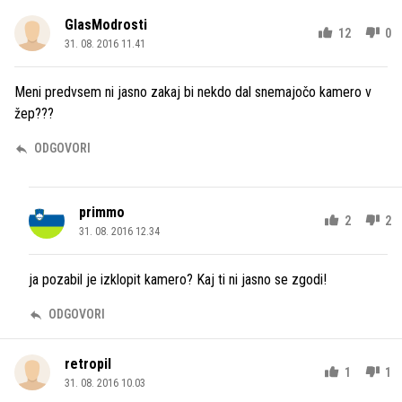
GlasModrosti
12
0
31. 08. 2016 11.41
Meni predvsem ni jasno zakaj bi nekdo dal snemajočo kamero v
žep???
ODGOVORI
primmo
2
2
31. 08. 2016 12.34
ja pozabil je izklopit kamero? Kaj ti ni jasno se zgodi!
ODGOVORI
retropil
1
1
31. 08. 2016 10.03