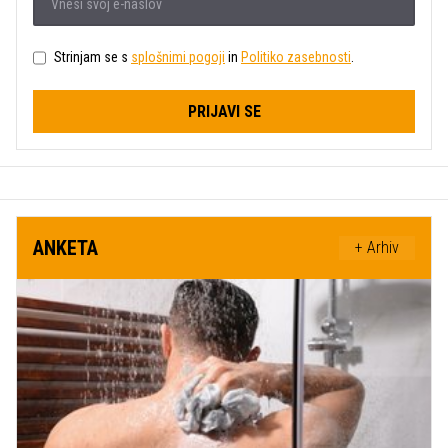
Strinjam se s
splošnimi pogoji
in
Politiko zasebnosti
.
PRIJAVI SE
ANKETA
+ Arhiv