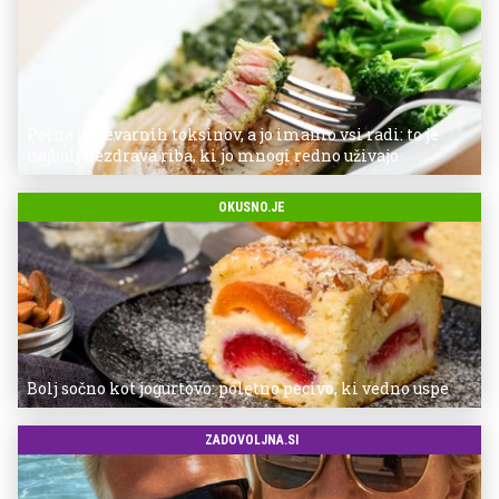
Polna je nevarnih toksinov, a jo imamo vsi radi: to je
najbolj nezdrava riba, ki jo mnogi redno uživajo
OKUSNO.JE
Bolj sočno kot jogurtovo: poletno pecivo, ki vedno uspe
ZADOVOLJNA.SI