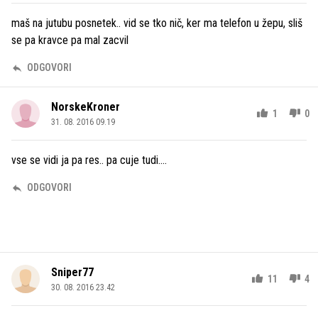
maš na jutubu posnetek.. vid se tko nič, ker ma telefon u žepu, sliš
se pa kravce pa mal zacvil
ODGOVORI
NorskeKroner
1
0
31. 08. 2016 09.19
vse se vidi ja pa res.. pa cuje tudi....
ODGOVORI
Sniper77
11
4
30. 08. 2016 23.42