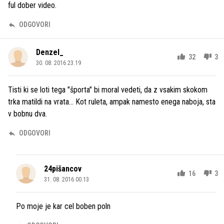
ful dober video.
ODGOVORI
Denzel_
32
3
30. 08. 2016 23.19
Tisti ki se loti tega "športa" bi moral vedeti, da z vsakim skokom
trka matildi na vrata... Kot ruleta, ampak namesto enega naboja, sta
v bobnu dva.
ODGOVORI
24pišancov
16
3
31. 08. 2016 00.13
Po moje je kar cel boben poln