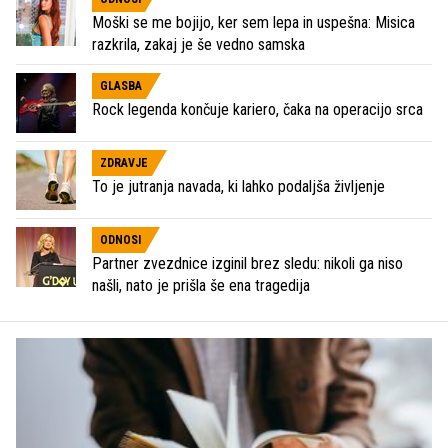
Moški se me bojijo, ker sem lepa in uspešna: Misica
razkrila, zakaj je še vedno samska
GLASBA
Rock legenda končuje kariero, čaka na operacijo srca
ZDRAVJE
To je jutranja navada, ki lahko podaljša življenje
ODNOSI
Partner zvezdnice izginil brez sledu: nikoli ga niso
našli, nato je prišla še ena tragedija