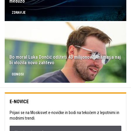
meduzo
ZDRAVJE
Bo moral Luka Dončić odšteti 43 milijonov? Anamaria naj
bi vložila novo zahtevo
ODNOSI
E-NOVICE
Prijavi se na Moskisvet e-novičke in bodi na tekočem z lepotnimi in
modnimi trendi.