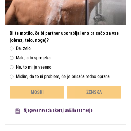
Bi te motilo, če bi partner uporabljal eno brisačo za vse
(obraz, telo, noge)?
Da, zelo
Malo, a bi sprejel/a
Ne, to mi je vseeno
Mislim, da to ni problem, če je brisača redno oprana
MOŠKI
ŽENSKA
Njegova navada skoraj uničila razmerje