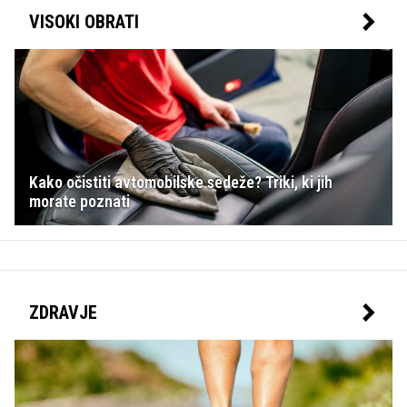
VISOKI OBRATI
Kako očistiti avtomobilske sedeže? Triki, ki jih
morate poznati
ZDRAVJE