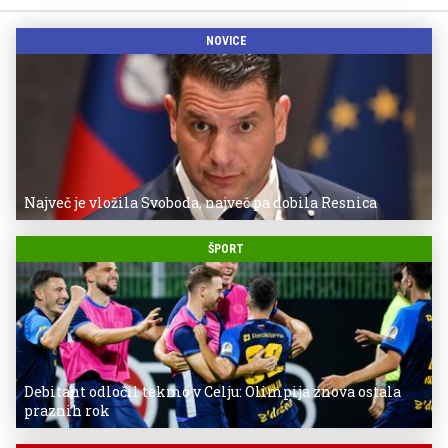
NOVICE
Največ je vložila Svoboda, največ pa dobila Resnica
ŠPORT
Debitant odločil tekmo v Celju: Olimpija znova ostala
praznih rok