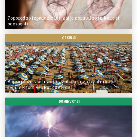
Poporodno izpadanje las: kaj je normalno in kako si
pomagati
CEKIN.SI
Boj za plaže: vse manj brezplačnih, za ležalnik in
senčnik tudi več kot 40 evrov
DOMINVRT.SI