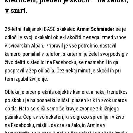
v smrt.
28-letni italijanski BASE skakalec
Armin Schmieder
se je
odločil v svoji skakalni obleki skočiti z enega izmed vrhov
v švicarskih Alpah. Pripravil je vse potrebno, nastavil
kamero, pomahal v telefon, s katerim je želel svoj podvig v
živo deliti s sledilci na Facebooku, se nasmehnil in ga
pospravil v žep oblačila. Čez nekaj minut je skočil in pri
tem izgubil življenje.
Obleka je sicer prekrila objektiv kamere, a nekaj trenutkov
po skoku je na posnetku slišati glasen krik in zvok udarca
ob tla. Nato se sliši samo še kravje zvonce z bližnjega
pašnika. Čeprav so nekateri, ki so grozo spremljali v živo
na Facebooku, mislili, da gre za šalo, in Armina v