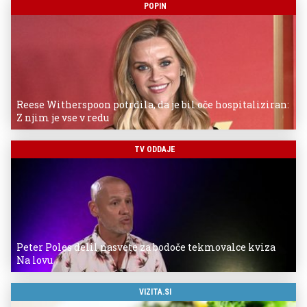
POPIN
Reese Witherspoon potrdila, da je bil oče hospitaliziran:
Z njim je vse v redu
TV ODDAJE
Peter Poles delil nasvete za bodoče tekmovalce kviza
Na lovu
VIZITA.SI