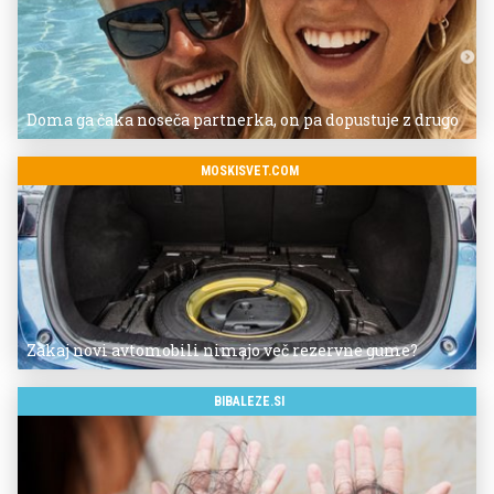
Doma ga čaka noseča partnerka, on pa dopustuje z drugo
MOSKISVET.COM
Zakaj novi avtomobili nimajo več rezervne gume?
BIBALEZE.SI