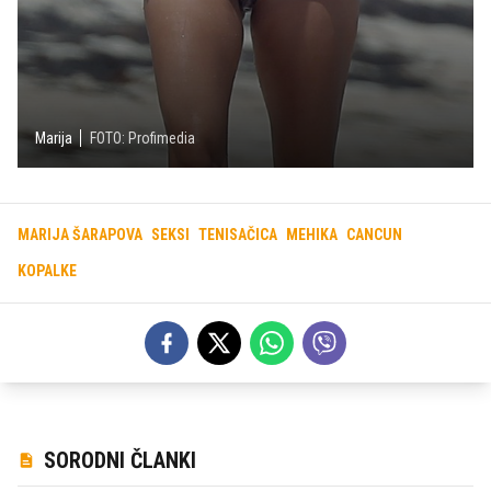
Marija
FOTO: Profimedia
MARIJA ŠARAPOVA
SEKSI
TENISAČICA
MEHIKA
CANCUN
KOPALKE
SORODNI ČLANKI