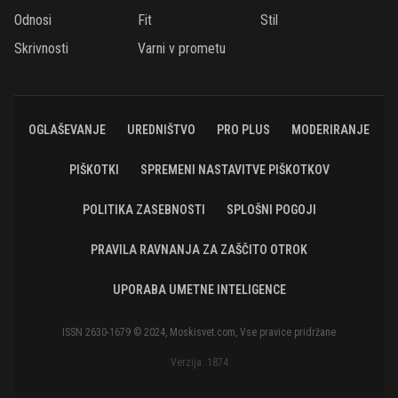
Odnosi
Fit
Stil
Skrivnosti
Varni v prometu
OGLAŠEVANJE
UREDNIŠTVO
PRO PLUS
MODERIRANJE
PIŠKOTKI
SPREMENI NASTAVITVE PIŠKOTKOV
POLITIKA ZASEBNOSTI
SPLOŠNI POGOJI
PRAVILA RAVNANJA ZA ZAŠČITO OTROK
UPORABA UMETNE INTELIGENCE
ISSN 2630-1679 © 2024, Moskisvet.com, Vse pravice pridržane
Verzija: 1874