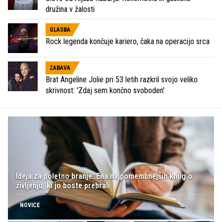
družina v žalosti
GLASBA
Rock legenda končuje kariero, čaka na operacijo srca
ZABAVA
Brat Angeline Jolie pri 53 letih razkril svojo veliko
skrivnost: 'Zdaj sem končno svoboden'
Ideja za poletno branje: Ena najpomembnejših knjig o
življenju, ki jo boste prebrali
NOVICE