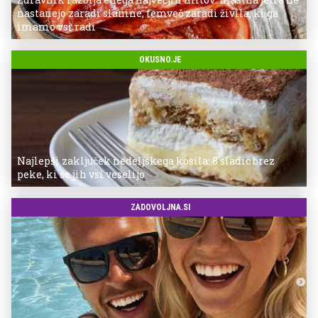
nastanejo zaradi slanine, temveč zaradi živila, ki ga
imamo vsi radi
OKUSNO.JE
Najlepši zaključek nedeljskega kosila: 8 sladic brez
peke, ki se jih vsi veselijo
ZADOVOLJNA.SI