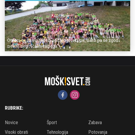
Otroci tu za en teden oddajo telefone, nato pa se zgodi
nekaj nepričakovanega
RUBRIKE:
Novice
Šport
Zabava
Visoki obrati
Tehnologija
Potovanja