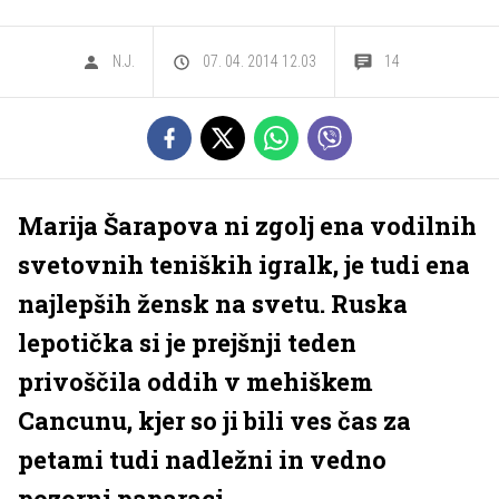
N.J.
07. 04. 2014 12.03
14
Marija Šarapova ni zgolj ena vodilnih
svetovnih teniških igralk, je tudi ena
najlepših žensk na svetu. Ruska
lepotička si je prejšnji teden
privoščila oddih v mehiškem
Cancunu, kjer so ji bili ves čas za
petami tudi nadležni in vedno
pozorni paparaci.