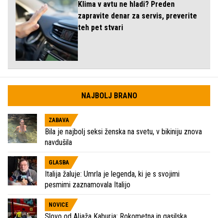
Klima v avtu ne hladi? Preden
zapravite denar za servis, preverite
teh pet stvari
NAJBOLJ BRANO
ZABAVA
Bila je najbolj seksi ženska na svetu, v bikiniju znova
navdušila
GLASBA
Italija žaluje: Umrla je legenda, ki je s svojimi
pesmimi zaznamovala Italijo
NOVICE
Slovo od Aljaža Kaburja: Rokometna in gasilska