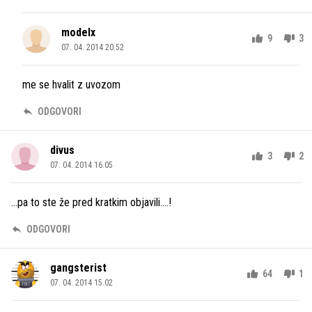
modelx
9
3
07. 04. 2014 20.52
me se hvalit z uvozom
ODGOVORI
divus
3
2
07. 04. 2014 16.05
...pa to ste že pred kratkim objavili....!
ODGOVORI
gangsterist
64
1
07. 04. 2014 15.02