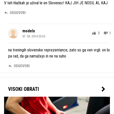
V teh hlačkah je užival le en Slovenec! KAJ JIH JE NOSIL AL KAJ
ODGOVORI
modelx
3
1
07. 04. 2014 20.53
na treningih slovenske reprezentance, zato so ga ven vrgli. on bi
pa rad, da ga namažejo in ne na suho
ODGOVORI
VISOKI OBRATI