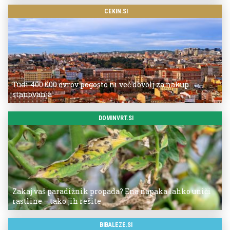
CEKIN.SI
Tudi 400.000 evrov pogosto ni več dovolj za nakup
stanovanja
DOMINVRT.SI
Zakaj vaš paradižnik propada? Ena napaka lahko uniči
rastline – tako jih rešite
BIBALEZE.SI