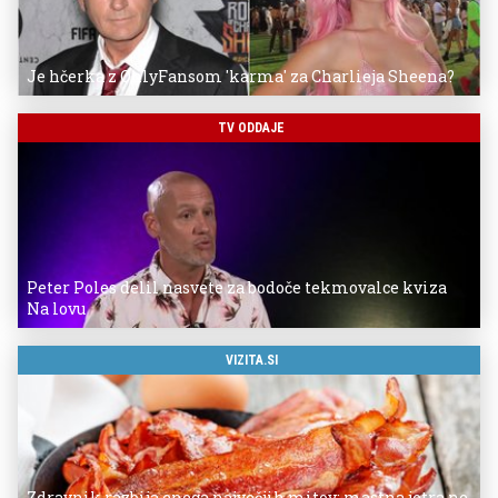
Je hčerka z OnlyFansom 'karma' za Charlieja Sheena?
TV ODDAJE
Peter Poles delil nasvete za bodoče tekmovalce kviza
Na lovu
VIZITA.SI
Zdravnik razbija enega največjih mitov: mastna jetra ne