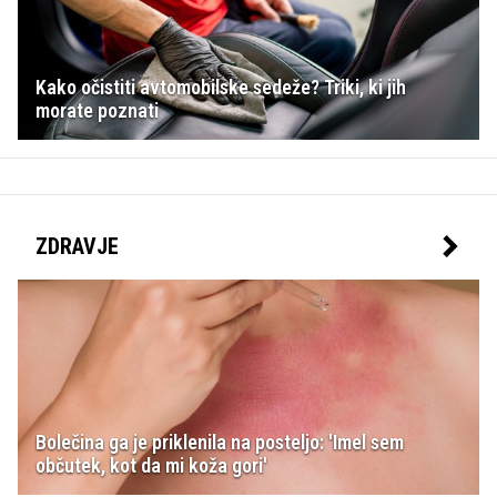
Kako očistiti avtomobilske sedeže? Triki, ki jih
morate poznati
ZDRAVJE
Bolečina ga je priklenila na posteljo: 'Imel sem
občutek, kot da mi koža gori'