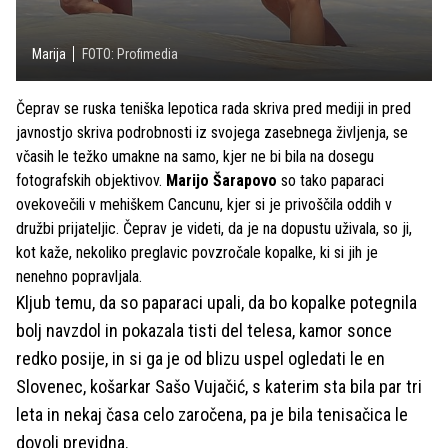
Marija
FOTO: Profimedia
Čeprav se ruska teniška lepotica rada skriva pred mediji in pred
javnostjo skriva podrobnosti iz svojega zasebnega življenja, se
včasih le težko umakne na samo, kjer ne bi bila na dosegu
fotografskih objektivov.
Marijo Šarapovo
so tako paparaci
ovekovečili v mehiškem Cancunu, kjer si je privoščila oddih v
družbi prijateljic. Čeprav je videti, da je na dopustu uživala, so ji,
kot kaže, nekoliko preglavic povzročale kopalke, ki si jih je
nenehno popravljala.
Kljub temu, da so paparaci upali, da bo kopalke potegnila
bolj navzdol in pokazala tisti del telesa, kamor sonce
redko posije, in si ga je od blizu uspel ogledati le en
Slovenec, košarkar Sašo Vujačić, s katerim sta bila par tri
leta in nekaj časa celo zaročena, pa je bila tenisačica le
dovolj previdna.