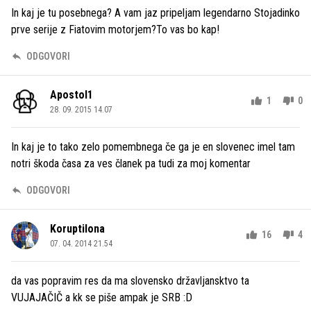
In kaj je tu posebnega? A vam jaz pripeljam legendarno Stojadinko
prve serije z Fiatovim motorjem?To vas bo kap!
ODGOVORI
Apostol1
1
0
28. 09. 2015 14.07
In kaj je to tako zelo pomembnega če ga je en slovenec imel tam
notri škoda časa za ves članek pa tudi za moj komentar
ODGOVORI
Koruptilona
16
4
07. 04. 2014 21.54
da vas popravim res da ma slovensko državljansktvo ta
VUJAJAČIČ a kk se piše ampak je SRB :D