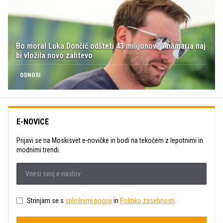
Bo moral Luka Dončić odšteti 43 milijonov? Anamaria naj
bi vložila novo zahtevo
ODNOSI
E-NOVICE
Prijavi se na Moskisvet e-novičke in bodi na tekočem z lepotnimi in
modnimi trendi.
Strinjam se s
splošnimi pogoji
in
Politiko zasebnosti
.