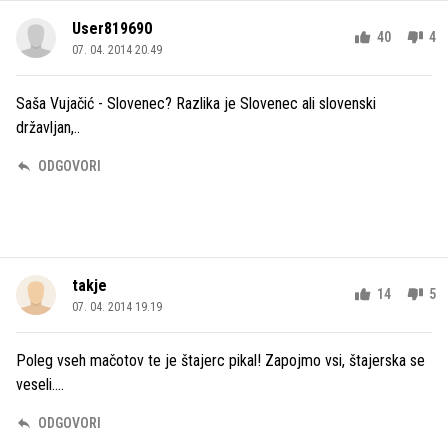
User819690
40
4
07. 04. 2014 20.49
Saša Vujačić - Slovenec? Razlika je Slovenec ali slovenski
državljan,..
ODGOVORI
takje
14
5
07. 04. 2014 19.19
Poleg vseh mačotov te je štajerc pikal! Zapojmo vsi, štajerska se
veseli....
ODGOVORI