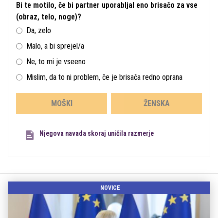
Bi te motilo, če bi partner uporabljal eno brisačo za vse
(obraz, telo, noge)?
Da, zelo
Malo, a bi sprejel/a
Ne, to mi je vseeno
Mislim, da to ni problem, če je brisača redno oprana
MOŠKI
ŽENSKA
Njegova navada skoraj uničila razmerje
NOVICE