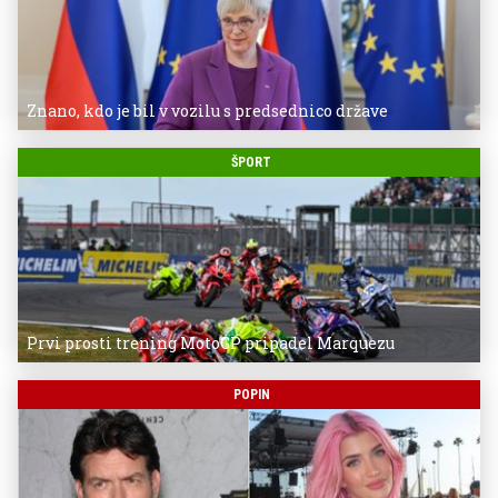
Znano, kdo je bil v vozilu s predsednico države
ŠPORT
Prvi prosti trening MotoGP pripadel Marquezu
POPIN