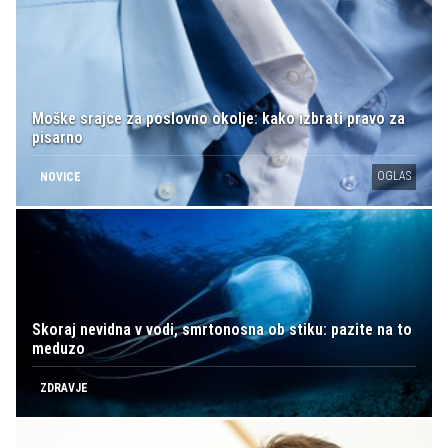
Moške srajce za poslovno okolje: kako izbrati pravo za
pisarno
OGLAS
NOVICE
Skoraj nevidna v vodi, smrtonosna ob stiku: pazite na to
meduzo
ZDRAVJE