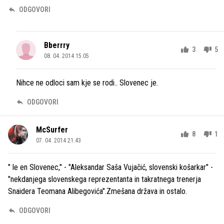
ODGOVORI
Bberrry
3
5
08. 04. 2014 15.05
Nihce ne odloci sam kje se rodi.. Slovenec je.
ODGOVORI
McSurfer
8
1
07. 04. 2014 21.43
" le en Slovenec," - "Aleksandar Saša Vujačić, slovenski košarkar" -
"nekdanjega slovenskega reprezentanta in takratnega trenerja
Snaidera Teomana Alibegovića".Zmešana država in ostalo.
ODGOVORI