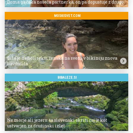
Doma ga čaka noseča partnerka, on pa dopustuje z drugo
MOSKISVET.COM
Bila je najbolj seksi ženska na svetu, v bikiniju znova
navdušila
BIBALEZE.SI
Ne morje ali jezero: ta slovenski skriti raj je kot
ustvarjen za družinski izlet