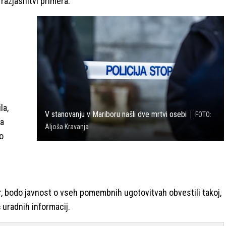
 razjasnitvi primera.
la,
V stanovanju v Mariboru našli dve mrtvi osebi
FOTO:
va
Aljoša Kravanja
o
or, bodo javnost o vseh pomembnih ugotovitvah obvestili takoj,
 uradnih informacij.