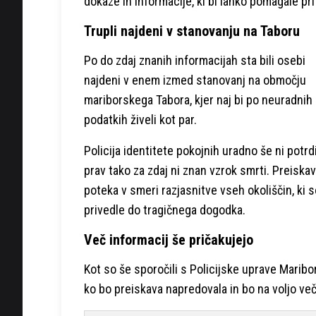
dokaze in informacije, ki bi lahko pomagale pri
Trupli najdeni v stanovanju na Taboru
Po do zdaj znanih informacijah sta bili osebi
najdeni v enem izmed stanovanj na območju
mariborskega Tabora, kjer naj bi po neuradnih
podatkih živeli kot par.
Policija identitete pokojnih uradno še ni potrdi
prav tako za zdaj ni znan vzrok smrti. Preiska
poteka v smeri razjasnitve vseh okoliščin, ki s
privedle do tragičnega dogodka.
Več informacij še pričakujejo
Kot so še sporočili s Policijske uprave Marib
ko bo preiskava napredovala in bo na voljo več