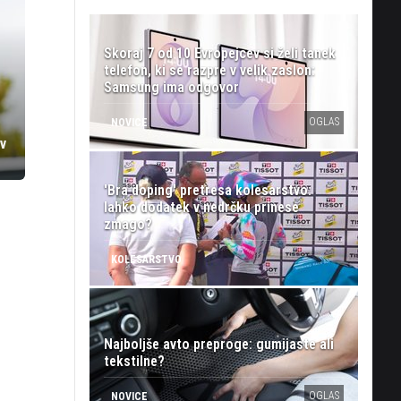
Skoraj 7 od 10 Evropejcev si želi tanek
telefon, ki se razpre v velik zaslon:
Samsung ima odgovor
OGLAS
NOVICE
v
'Bra doping' pretresa kolesarstvo:
lahko dodatek v nedrčku prinese
zmago?
KOLESARSTVO
Najboljše avto preproge: gumijaste ali
tekstilne?
OGLAS
NOVICE