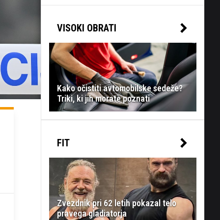
VISOKI OBRATI
Kako očistiti avtomobilske sedeže?
Triki, ki jih morate poznati
FIT
Zvezdnik pri 62 letih pokazal telo
pravega gladiatorja