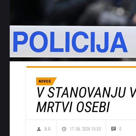
NOVICE
V STANOVANJU V
MRTVI OSEBI
B.R.
17. 06. 2026 10.53
0