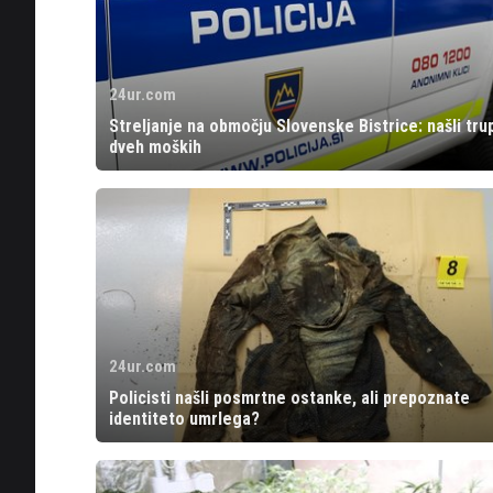
24ur.com
Streljanje na območju Slovenske Bistrice: našli trup
dveh moških
24ur.com
Policisti našli posmrtne ostanke, ali prepoznate
identiteto umrlega?