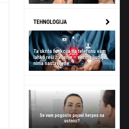
TEHNOLOGIJA
Ta skrita funkcija na telefonu vam
lahko reši življenje – večina ljudi je
nima nastavljene
Se vam pogosto pojavi herpes na
ustnici?