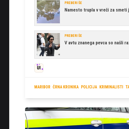
PREBERI ŠE
Namesto trupla v vreči za smeti j
PREBERI ŠE
V avtu znanega pevca so našli r
UI
MARIBOR
ČRNA KRONIKA
POLICIJA
KRIMINALISTI
T