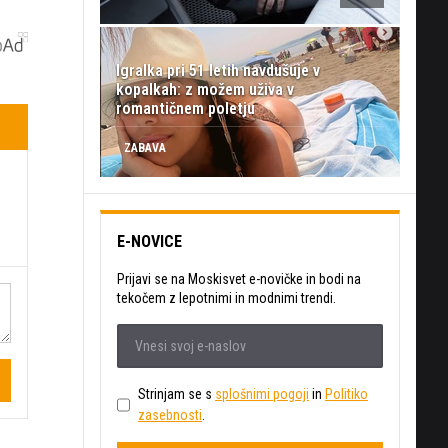
Igralka pri 51 letih navdušuje v
kopalkah: z možem uživa v
romantičnem poletju
ZABAVA
E-NOVICE
Prijavi se na Moskisvet e-novičke in bodi na
tekočem z lepotnimi in modnimi trendi.
Strinjam se s
splošnimi pogoji
in
Politiko
zasebnosti
.