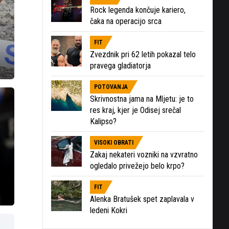
Rock legenda končuje kariero,
čaka na operacijo srca
FIT
Zvezdnik pri 62 letih pokazal telo
pravega gladiatorja
POTOVANJA
Skrivnostna jama na Mljetu: je to
res kraj, kjer je Odisej srečal
Kalipso?
VISOKI OBRATI
Zakaj nekateri vozniki na vzvratno
ogledalo privežejo belo krpo?
FIT
Alenka Bratušek spet zaplavala v
ledeni Kokri