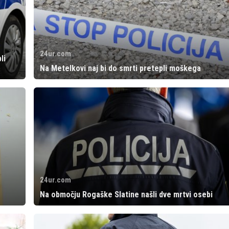
24ur.com
li
Na Metelkovi naj bi do smrti pretepli moškega
24ur.com
Na območju Rogaške Slatine našli dve mrtvi osebi