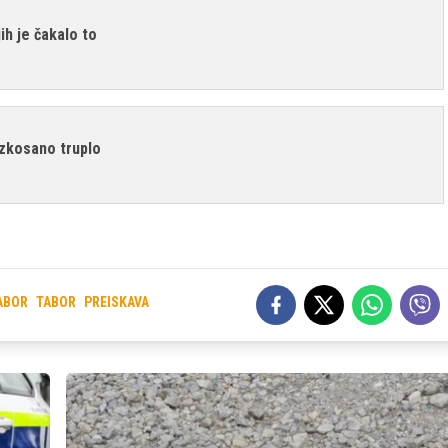
ih je čakalo to
azkosano truplo
ABOR
TABOR
PREISKAVA