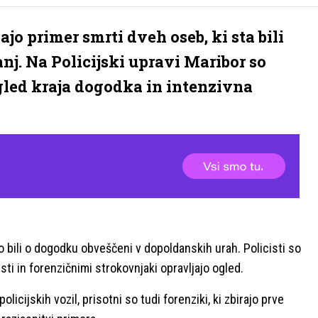
jo primer smrti dveh oseb, ki sta bili
j. Na Policijski upravi Maribor so
ogled kraja dogodka in intenzivna
so bili o dogodku obveščeni v dopoldanskih urah. Policisti so
sti in forenzičnimi strokovnjaki opravljajo ogled.
olicijskih vozil, prisotni so tudi forenziki, ki zbirajo prve