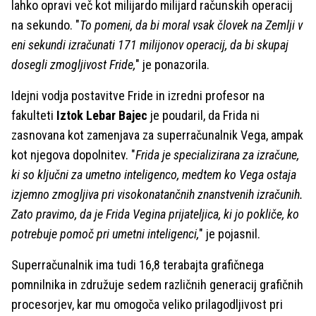
lahko opravi več kot milijardo milijard računskih operacij
na sekundo. "
To pomeni, da bi moral vsak človek na Zemlji v
eni sekundi izračunati 171 milijonov operacij, da bi skupaj
dosegli zmogljivost Fride,
" je ponazorila.
Idejni vodja postavitve Fride in izredni profesor na
fakulteti
Iztok Lebar Bajec
je poudaril, da Frida ni
zasnovana kot zamenjava za superračunalnik Vega, ampak
kot njegova dopolnitev. "
Frida je specializirana za izračune,
ki so ključni za umetno inteligenco, medtem ko Vega ostaja
izjemno zmogljiva pri visokonatančnih znanstvenih izračunih.
Zato pravimo, da je Frida Vegina prijateljica, ki jo pokliče, ko
potrebuje pomoč pri umetni inteligenci,
" je pojasnil.
Superračunalnik ima tudi 16,8 terabajta grafičnega
pomnilnika in združuje sedem različnih generacij grafičnih
procesorjev, kar mu omogoča veliko prilagodljivost pri