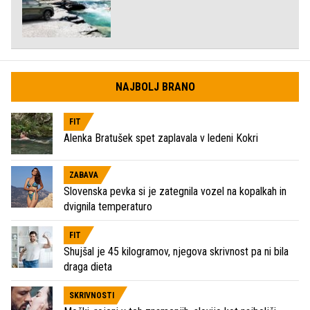
NAJBOLJ BRANO
FIT
Alenka Bratušek spet zaplavala v ledeni Kokri
ZABAVA
Slovenska pevka si je zategnila vozel na kopalkah in
dvignila temperaturo
FIT
Shujšal je 45 kilogramov, njegova skrivnost pa ni bila
draga dieta
SKRIVNOSTI