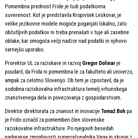
Pomembna prednost Fride je tudi podatkovna
suverenost. Kot je predstavila Kropivšek Leskovar, je
velike jezikovne modele mogoče poganjati lokalno, zato
občutljivih podatkov ni treba prenašati v tuje ali zasebne
oblake, kar omogoča večji nadzor nad podatki in njihovo
varnejšo uporabo.
Prorektor UL za raziskave in razvoj
Gregor Dolinar
je
poudaril, da Frida ni pomembna le za fakulteto ali univerzo,
ampak za celotno Slovenijo. Ob tem je izpostavil, da je
sodobna raziskovalna infrastruktura temelj vrhunskega
znanstvenega dela in povezovanja z gospodarstvom.
Direktor direktorata za znanost in inovacije
Tomaž Boh
pa
je Frido označil za pomemben člen slovenske
raziskovalne infrastrukture. Po njegovih besedah
nadgrajuje zmogljivosti superračunalnika Vega in skupaj z