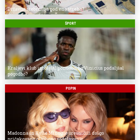
Državna srebrnina pod eno streho?
ŠPORT
Kraljevi klub izboljšal ponudbo, bo Vinicius podaljšal
pogodbo?
POPIN
Madonna in Kylie Minogue uresničili dolgo
pričakovano glasbeno sodelovanje