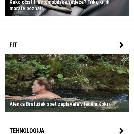
Kako očistiti avtomobilske sedeže? Triki, ki jih
morate poznati
FIT
Alenka Bratušek spet zaplavala v ledeni Kokri
TEHNOLOGIJA