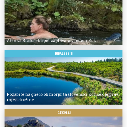
Alenka Bratušek spet zaplavala v ledeni Kokri
BIBALEZE.SI
Pozabite na gnečo ob morju: ta slovenski kotiček je pravi
raj za družine
CEKIN.SI