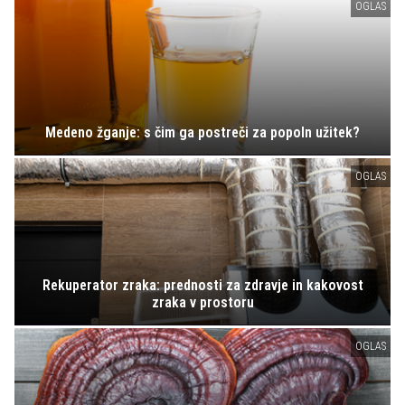
OGLAS
Medeno žganje: s čim ga postreči za popoln užitek?
OGLAS
Rekuperator zraka: prednosti za zdravje in kakovost
zraka v prostoru
OGLAS