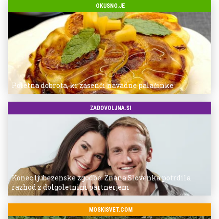
OKUSNO.JE
Poletna dobrota, ki zasenči navadne palačinke
ZADOVOLJNA.SI
Konec ljubezenske zgodbe: Znana Slovenka potrdila
razhod z dolgoletnim partnerjem
MOSKISVET.COM