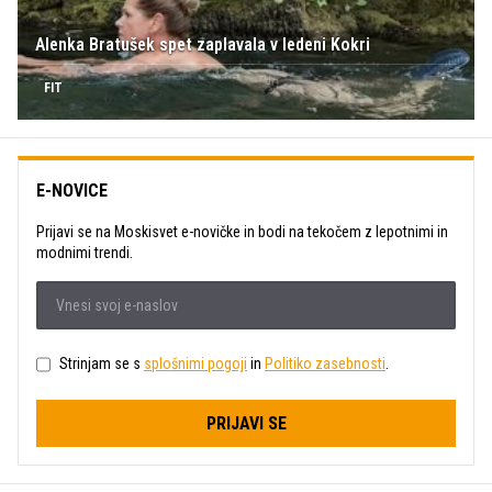
Alenka Bratušek spet zaplavala v ledeni Kokri
FIT
E-NOVICE
Prijavi se na Moskisvet e-novičke in bodi na tekočem z lepotnimi in
modnimi trendi.
Strinjam se s
splošnimi pogoji
in
Politiko zasebnosti
.
PRIJAVI SE