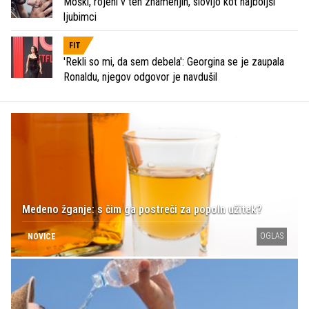
Moški, rojeni v teh znamenjih, slovijo kot najboljši
ljubimci
FIT
'Rekli so mi, da sem debela': Georgina se je zaupala
Ronaldu, njegov odgovor je navdušil
Medeno žganje: s čim ga postreči za popoln užitek?
OGLAS
NOVICE