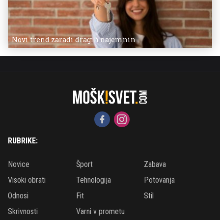
Novi trend zaradi dragih najemnin
RUBRIKE:
Novice
Šport
Zabava
Visoki obrati
Tehnologija
Potovanja
Odnosi
Fit
Stil
Skrivnosti
Varni v prometu