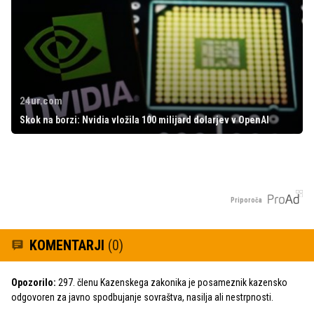
24ur.com
Skok na borzi: Nvidia vložila 100 milijard dolarjev v OpenAI
Priporoča
KOMENTARJI
(0)
Opozorilo:
297. členu Kazenskega zakonika je posameznik kazensko
odgovoren za javno spodbujanje sovraštva, nasilja ali nestrpnosti.