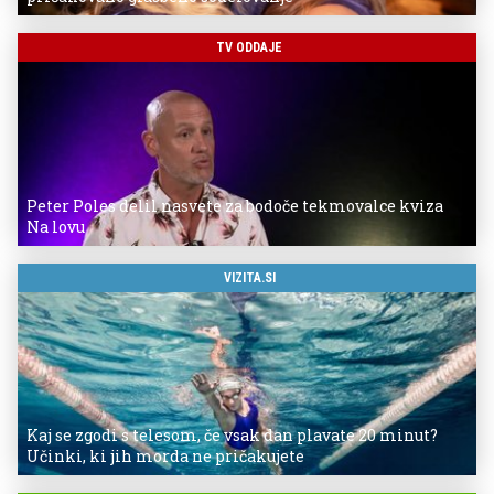
TV ODDAJE
Peter Poles delil nasvete za bodoče tekmovalce kviza
Na lovu
VIZITA.SI
Kaj se zgodi s telesom, če vsak dan plavate 20 minut?
Učinki, ki jih morda ne pričakujete