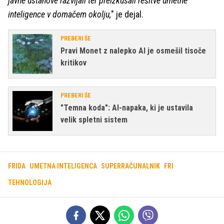
javne ustanove razvijali ter preizkušali rešitve umetne
inteligence v domačem okolju,
" je dejal.
PREBERI ŠE
Pravi Monet z nalepko AI je osmešil tisoče
kritikov
PREBERI ŠE
"Temna koda": AI-napaka, ki je ustavila
velik spletni sistem
FRIDA
UMETNA INTELIGENCA
SUPERRAČUNALNIK
FRI
TEHNOLOGIJA