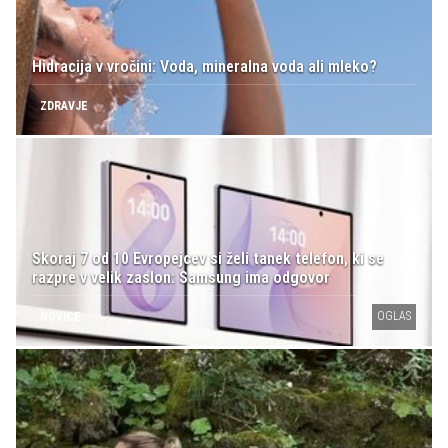
Hidracija v vročini: Voda, mineralna voda ali mleko?
ZDRAVJE
Skoraj 7 od 10 Evropejcev si želi tanek telefon, ki se
razpre v velik zaslon: Samsung ima odgovor
OGLAS
NOVICE