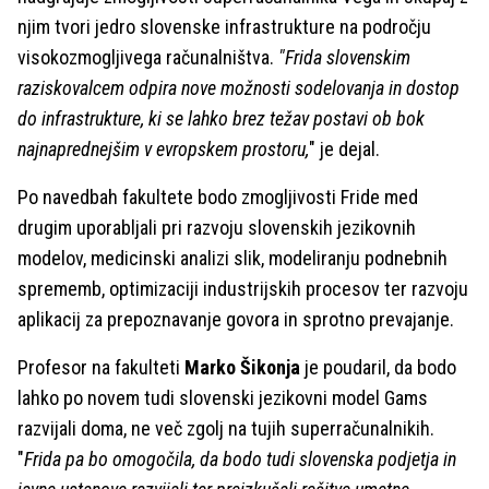
njim tvori jedro slovenske infrastrukture na področju
visokozmogljivega računalništva.
"Frida slovenskim
raziskovalcem odpira nove možnosti sodelovanja in dostop
do infrastrukture, ki se lahko brez težav postavi ob bok
najnaprednejšim v evropskem prostoru,
" je dejal.
Po navedbah fakultete bodo zmogljivosti Fride med
drugim uporabljali pri razvoju slovenskih jezikovnih
modelov, medicinski analizi slik, modeliranju podnebnih
sprememb, optimizaciji industrijskih procesov ter razvoju
aplikacij za prepoznavanje govora in sprotno prevajanje.
Profesor na fakulteti
Marko Šikonja
je poudaril, da bodo
lahko po novem tudi slovenski jezikovni model Gams
razvijali doma, ne več zgolj na tujih superračunalnikih.
"
Frida pa bo omogočila, da bodo tudi slovenska podjetja in