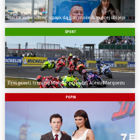
Ruske 'črne vdove': upajo, da jim može čim prej ubijejo
ŠPORT
Prvi prosti trening MotoGP pripadel Alexu Marquezu
POPIN