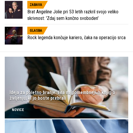
ZABAVA
Brat Angeline Jolie pri 53 letih razkril svojo veliko
skrivnost: 'Zdaj sem končno svoboden'
GLASBA
Rock legenda končuje kariero, čaka na operacijo srca
Ideja za poletno branje: Ena najpomembnejših knjig o
življenju, ki jo boste prebrali
NOVICE