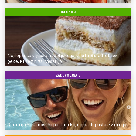
OKUSNO.JE
Najlepši zaključek nedeljskega kosila: 8 sladic brez
peke, ki se jih vsi veselijo
ZADOVOLJNA.SI
Doma ga čaka noseča partnerka, on pa dopustuje z drugo