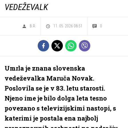
VEDEŽEVALK
B.R.
11. 05. 2026 08.51
0
Umrla je znana slovenska
vedeževalka Maruča Novak.
Poslovila se je v 83. letu starosti.
Njeno ime je bilo dolga leta tesno
povezano s televizijskimi nastopi, s
katerimi je postala ena najbolj