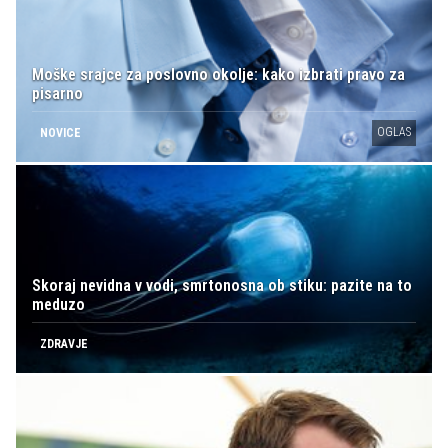
Moške srajce za poslovno okolje: kako izbrati pravo za
pisarno
OGLAS
NOVICE
Skoraj nevidna v vodi, smrtonosna ob stiku: pazite na to
meduzo
ZDRAVJE