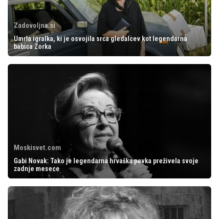
Zadovoljna.si
Umrla igralka, ki je osvojila srca gledalcev kot legendarna
babica Zorka
Moskisvet.com
Gabi Novak: Tako je legendarna hrvaška pevka preživela svoje
zadnje mesece