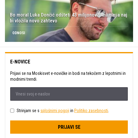
Bo moral Luka Dončić odšteti 43 milijonov? Anamaria naj
bi vložila novo zahtevo
ODNOSI
E-NOVICE
Prijavi se na Moskisvet e-novičke in bodi na tekočem z lepotnimi in
modnimi trendi.
Strinjam se s
splošnimi pogoji
in
Politiko zasebnosti
.
PRIJAVI SE