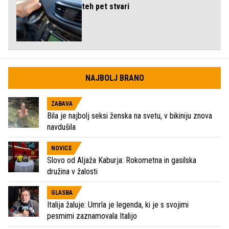
teh pet stvari
NAJBOLJ BRANO
ZABAVA
Bila je najbolj seksi ženska na svetu, v bikiniju znova
navdušila
NOVICE
Slovo od Aljaža Kaburja: Rokometna in gasilska
družina v žalosti
GLASBA
Italija žaluje: Umrla je legenda, ki je s svojimi
pesmimi zaznamovala Italijo