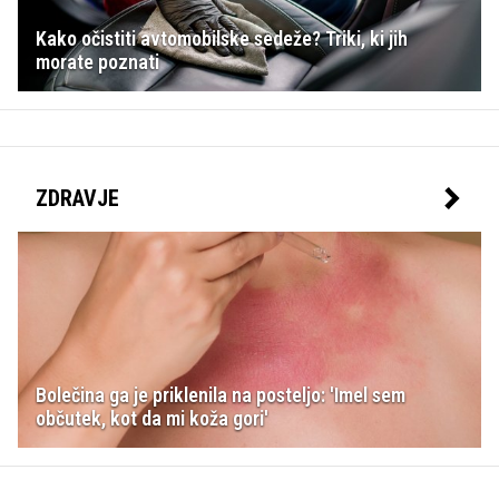
Kako očistiti avtomobilske sedeže? Triki, ki jih
morate poznati
ZDRAVJE
Bolečina ga je priklenila na posteljo: 'Imel sem
občutek, kot da mi koža gori'