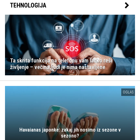
TEHNOLOGIJA
Ta skrita funkcija na telefonu vam lahko reši
življenje – večina ljudi je nima nastavljene
OGLAS
Havaianas japonke: zakaj jih nosimo iz sezone v
sezono?