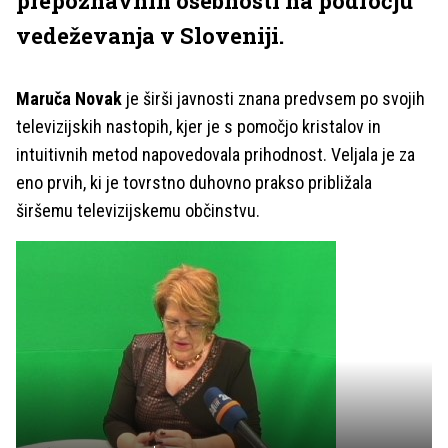
prepoznavnih osebnosti na področju
vedeževanja v Sloveniji.
Maruča Novak
je širši javnosti znana predvsem po svojih
televizijskih nastopih, kjer je s pomočjo kristalov in
intuitivnih metod napovedovala prihodnost. Veljala je za
eno prvih, ki je tovrstno duhovno prakso približala
širšemu televizijskemu občinstvu.