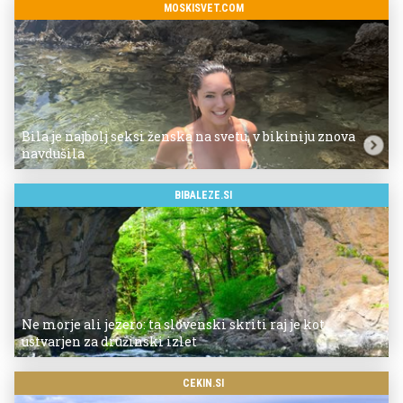
MOSKISVET.COM
Bila je najbolj seksi ženska na svetu, v bikiniju znova
navdušila
BIBALEZE.SI
Ne morje ali jezero: ta slovenski skriti raj je kot
ustvarjen za družinski izlet
CEKIN.SI