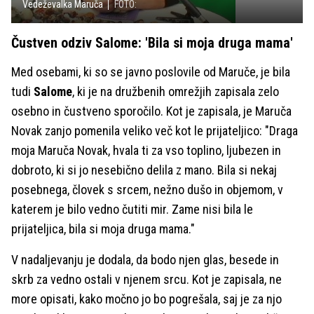
Vedeževalka Maruča
FOTO:
Čustven odziv Salome: 'Bila si moja druga mama'
Med osebami, ki so se javno poslovile od Maruče, je bila
tudi
Salome
, ki je na družbenih omrežjih zapisala zelo
osebno in čustveno sporočilo. Kot je zapisala, je Maruča
Novak zanjo pomenila veliko več kot le prijateljico: "Draga
moja Maruča Novak, hvala ti za vso toplino, ljubezen in
dobroto, ki si jo nesebično delila z mano. Bila si nekaj
posebnega, človek s srcem, nežno dušo in objemom, v
katerem je bilo vedno čutiti mir. Zame nisi bila le
prijateljica, bila si moja druga mama."
V nadaljevanju je dodala, da bodo njen glas, besede in
skrb za vedno ostali v njenem srcu. Kot je zapisala, ne
more opisati, kako močno jo bo pogrešala, saj je za njo