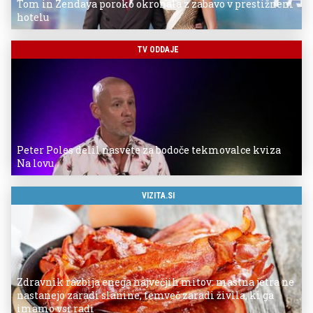
Tom in Zendaya poroko okronala z zabavo v prestižnem
hotelu
TV ODDAJE
Peter Poles delil nasvete za bodoče tekmovalce kviza
Na lovu
VIZITA.SI
Zdravnik razbija enega največjih mitov: mastna jetra ne
nastanejo zaradi slanine, temveč zaradi živila, ki ga
imamo vsi radi