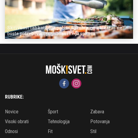
Skrivnost lahkotnega poletnega žara, po katerem ne
boste potrebovali popoldanskega spanca
RUBRIKE:
Novice
Šport
Zabava
Visoki obrati
Tehnologija
Potovanja
Odnosi
Fit
Stil