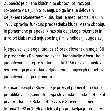
Zupančič je bil ena ključnih osebnosti pri razvoju
rokometa v Celju in Sloveniji. Dolga leta je deloval v
celjskem rokometnem klubu, kjer je med letoma 1978 in
1987 opravljal funkcijo predsednika kluba. V tem obdobju
je pomembno prispeval k razvoju celjskega rokometa in
utrditvi kluba med najuspešnejšimi v nekdanji Jugoslaviji.
Njegov vpliv je segal tudi daleč prek slovenskih meja. Bil
je predsednik Rokometne zveze Jugoslavije v času, ko je
jugoslovanska reprezentanca leta 1986 osvojila naslov
svetovnega prvaka, kar velja za enega največjih uspehov
jugoslovanskega rokometa.
Po osamosvojitvi Slovenije je prevzel pomembno vlogo
pri oblikovanju samostojnega slovenskega rokometa. Kot
prvi predsednik Rokometne zveze Slovenije je med
letoma 1992 in 1996 sodeloval pri postavljanju temeljev