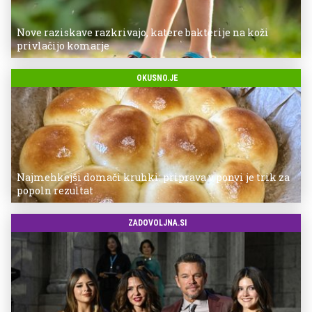
Nove raziskave razkrivajo, katere bakterije na koži
privlačijo komarje
OKUSNO.JE
Najmehkejši domači kruhki: priprava v ponvi je trik za
popoln rezultat
ZADOVOLJNA.SI