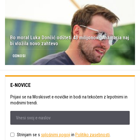
Bo moral Luka Dončić odšteti 43 milijonov? Anamaria naj
bi vložila novo zahtevo
ODNOSI
E-NOVICE
Prijavi se na Moskisvet e-novičke in bodi na tekočem z lepotnimi in
modnimi trendi.
Strinjam se s
splošnimi pogoji
in
Politiko zasebnosti
.