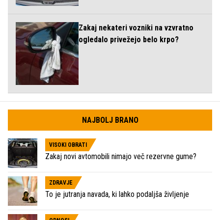
Zakaj nekateri vozniki na vzvratno
ogledalo privežejo belo krpo?
NAJBOLJ BRANO
VISOKI OBRATI
Zakaj novi avtomobili nimajo več rezervne gume?
ZDRAVJE
To je jutranja navada, ki lahko podaljša življenje