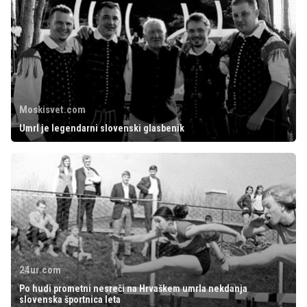
Moskisvet.com
Umrl je legendarni slovenski glasbenik
24ur.com
Po hudi prometni nesreči na Hrvaškem umrla nekdanja
slovenska športnica leta