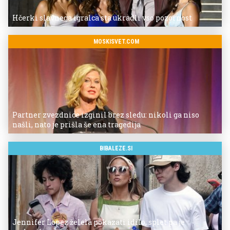
Hčerki slavnega igralca sta ukradli vso pozornost
MOSKISVET.COM
Partner zvezdnice izginil brez sledu: nikoli ga niso
našli, nato je prišla še ena tragedija
BIBALEZE.SI
Jennifer Lopez želela pokazati idilo, splet pa je