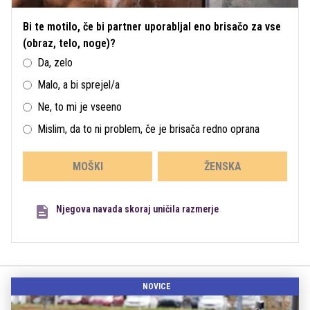
Bi te motilo, če bi partner uporabljal eno brisačo za vse
(obraz, telo, noge)?
Da, zelo
Malo, a bi sprejel/a
Ne, to mi je vseeno
Mislim, da to ni problem, če je brisača redno oprana
MOŠKI
ŽENSKA
Njegova navada skoraj uničila razmerje
NOVICE