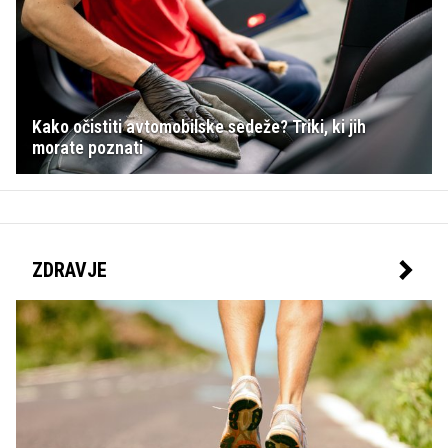
Kako očistiti avtomobilske sedeže? Triki, ki jih
morate poznati
ZDRAVJE