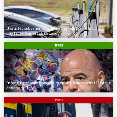
Ukinitev subvencij za električna vozila? 'To bi bilo
najslabše, kar se lahko zgodi'
ŠPORT
Infantino zanika navedbe o izplačilu domnevni ljubici z
denarjem Uefe
POPIN