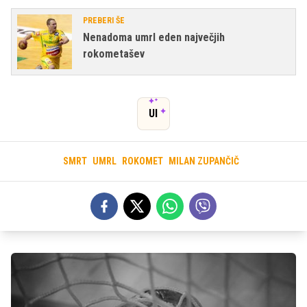
PREBERI ŠE
Nenadoma umrl eden največjih
rokometašev
UI
SMRT
UMRL
ROKOMET
MILAN ZUPANČIČ