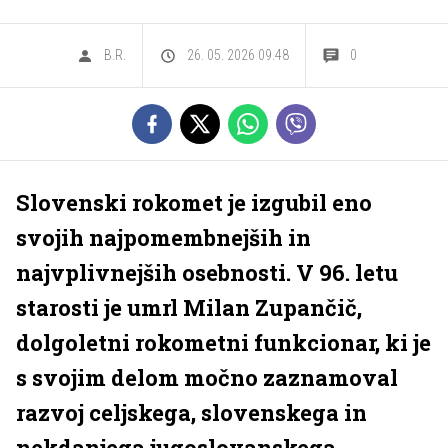
B.R.
26. 05. 2026 09.48
0
Slovenski rokomet je izgubil eno
svojih najpomembnejših in
najvplivnejših osebnosti. V 96. letu
starosti je umrl Milan Zupančič,
dolgoletni rokometni funkcionar, ki je
s svojim delom močno zaznamoval
razvoj celjskega, slovenskega in
nekdanjega jugoslovanskega