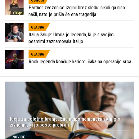
ODNOSI
Partner zvezdnice izginil brez sledu: nikoli ga niso
našli, nato je prišla še ena tragedija
GLASBA
Italija žaluje: Umrla je legenda, ki je s svojimi
pesmimi zaznamovala Italijo
GLASBA
Rock legenda končuje kariero, čaka na operacijo srca
Ideja za poletno branje: Ena najpomembnejših knjig o
življenju, ki jo boste prebrali
NOVICE