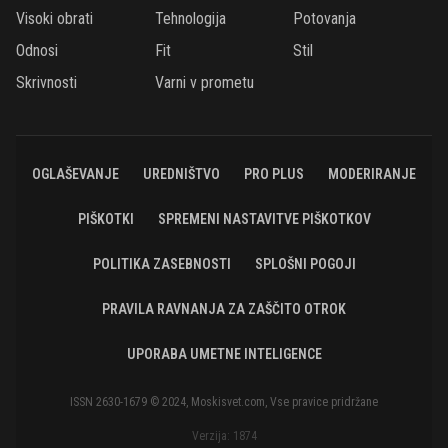
Visoki obrati
Tehnologija
Potovanja
Odnosi
Fit
Stil
Skrivnosti
Varni v prometu
OGLAŠEVANJE
UREDNIŠTVO
PRO PLUS
MODERIRANJE
PIŠKOTKI
SPREMENI NASTAVITVE PIŠKOTKOV
POLITIKA ZASEBNOSTI
SPLOŠNI POGOJI
PRAVILA RAVNANJA ZA ZAŠČITO OTROK
UPORABA UMETNE INTELIGENCE
ISSN 2630-1679 © 2024, Moskisvet.com, Vse pravice pridržane
Verzija: 1874