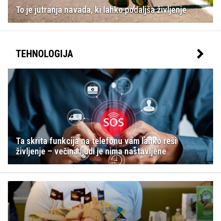
To je jutranja navada, ki lahko podaljša življenje
TEHNOLOGIJA
Ta skrita funkcija na telefonu vam lahko reši
življenje – večina ljudi je nima nastavljene