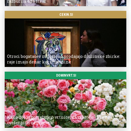
razburila ena stvar
CEKIN.SI
Otroci bogatašev množično prodajajo družinske zbirke:
raje imajo denar kot umetnine
DOMINVRT.SI
Kako dolgo potrebujejo vrtnice, da zrastejo? Vse o rasti,
cvetenju in negi vrtnic