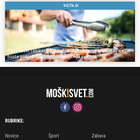
VIZITA.SI
Skrivnost lahkotnega poletnega žara, po katerem ne
boste potrebovali popoldanskega spanca
RUBRIKE:
Novice
Šport
Zabava