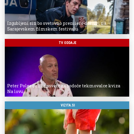
Izgubljeni sin bo svetovno premiero doživel na
Sarajevskem filmskem festivalu
TV ODDAJE
Peter Poles delil nasvete za bodoče tekmovalce kviza
Na lovu
VIZITA.SI