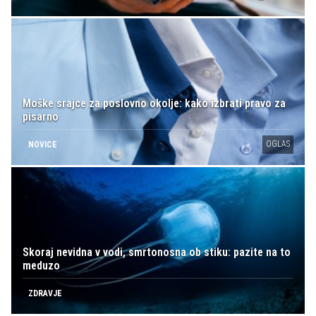
Moške srajce za poslovno okolje: kako izbrati pravo za
pisarno
OGLAS
NOVICE
Skoraj nevidna v vodi, smrtonosna ob stiku: pazite na to
meduzo
ZDRAVJE