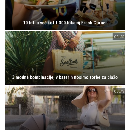
10 let in več kot 1.300 lokacij Fresh Corner
OGLAS
3 modne kombinacije, v katerih nosimo torbe za plažo
OGLAS