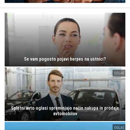
Se vam pogosto pojavi herpes na ustnici?
OGLAS
Spletni avto oglasi spreminjajo način nakupa in prodaje
avtomobilov
OGLAS