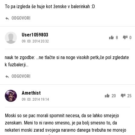
To pa izgleda še huje kot ženske v balerinkah :D
ODGOVORI
User1059803
8
0
09. 03. 2014 20.32
nauk te zgodbe: ...ne tlačte si na noge visokih petk,če pol zgledate
k fuzbalerji...
ODGOVORI
Amethist
20
25
09. 03. 2014 19.14
Moski so se pac morali spomnit necesa, da se lahko smejejo
zenskam. Meni to ni ravno smesno, je pa bolj smesno to, da
nekateri moski zarad svojega naravno danega trebuha ne morejo