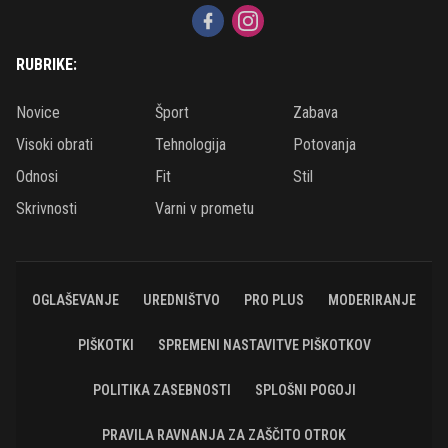
RUBRIKE:
Novice
Šport
Zabava
Visoki obrati
Tehnologija
Potovanja
Odnosi
Fit
Stil
Skrivnosti
Varni v prometu
OGLAŠEVANJE
UREDNIŠTVO
PRO PLUS
MODERIRANJE
PIŠKOTKI
SPREMENI NASTAVITVE PIŠKOTKOV
POLITIKA ZASEBNOSTI
SPLOŠNI POGOJI
PRAVILA RAVNANJA ZA ZAŠČITO OTROK