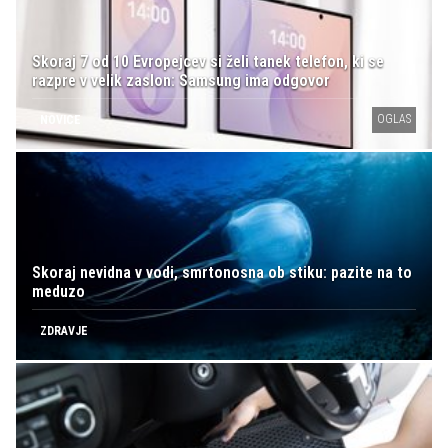
Skoraj 7 od 10 Evropejcev si želi tanek telefon, ki se
razpre v velik zaslon: Samsung ima odgovor
OGLAS
NOVICE
Skoraj nevidna v vodi, smrtonosna ob stiku: pazite na to
meduzo
ZDRAVJE