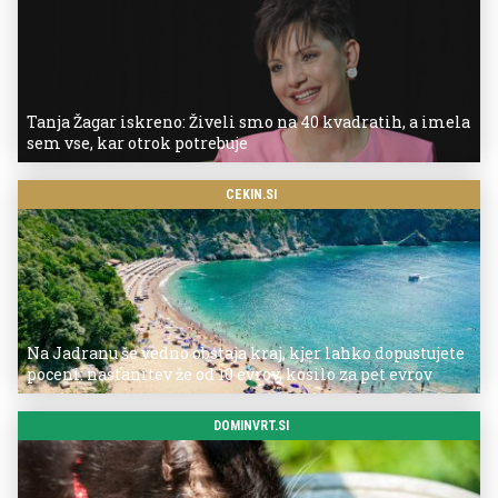
Tanja Žagar iskreno: Živeli smo na 40 kvadratih, a imela
sem vse, kar otrok potrebuje
CEKIN.SI
Na Jadranu še vedno obstaja kraj, kjer lahko dopustujete
poceni: nastanitev že od 10 evrov, kosilo za pet evrov
DOMINVRT.SI