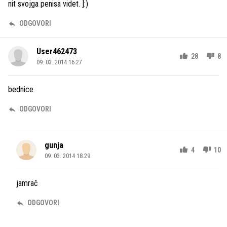
nit svojga penisa videt. ]:)
ODGOVORI
User462473
28
8
09. 03. 2014 16.27
bednice
ODGOVORI
gunja
4
10
09. 03. 2014 18.29
jamrač
ODGOVORI