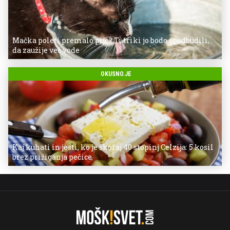
Mačka poleti premalo pije? Ti triki jo bodo spodbudili,
da zaužije več vode
OKUSNO.JE
Kaj kuhati in jesti, ko je skoraj 40 stopinj Celzija: 5 kosil
brez prižiganja pečice