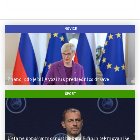
NOVICE
Znano, kdo je bil v vozilu s predsednico države
ŠPORT
Uefa ne popušča: možnost bojkota Fifinih tekmovanj še