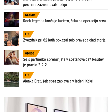
pesmimi zaznamovala Italijo
GLASBA
Rock legenda končuje kariero, čaka na operacijo srca
FIT
Zvezdnik pri 62 letih pokazal telo pravega gladiatorja
ODNOSI
Se s partnerko spreminjata v sostanovalca? Rešitev
je pravilo 2-2-2
FIT
Alenka Bratušek spet zaplavala v ledeni Kokri