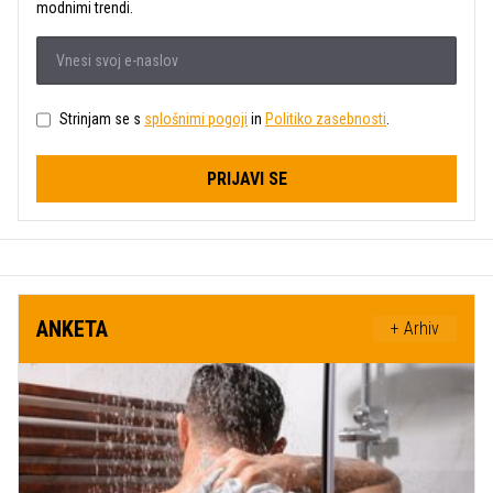
modnimi trendi.
Strinjam se s
splošnimi pogoji
in
Politiko zasebnosti
.
PRIJAVI SE
ANKETA
+ Arhiv