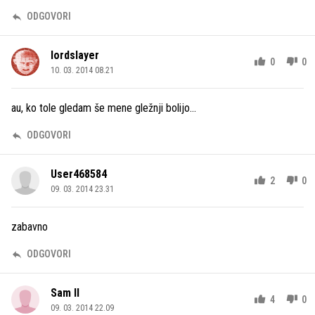
ODGOVORI
lordslayer
0
0
10. 03. 2014 08.21
au, ko tole gledam še mene gležnji bolijo...
ODGOVORI
User468584
2
0
09. 03. 2014 23.31
zabavno
ODGOVORI
Sam Il
4
0
09. 03. 2014 22.09