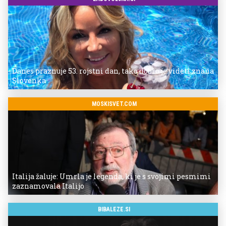
Danes praznuje 53. rojstni dan, tako dobro je videti znana
Slovenka
MOSKISVET.COM
Italija žaluje: Umrla je legenda, ki je s svojimi pesmimi
zaznamovala Italijo
BIBALEZE.SI