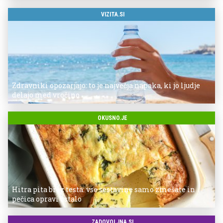
VIZITA.SI
Zdravniki opozarjajo: to je največja napaka, ki jo ljudje
delajo med vročino
OKUSNO.JE
Hitra pita brez testa: vse sestavine samo zmešate in
pečica opravi ostalo
ZADOVOLJNA.SI