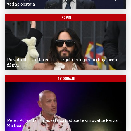
vedno obstaja
POPIN
Po valu obtožb: Jared Leto izgubil vlogo v prihajajočem
filmu
TV ODDAJE
Peter Poles delil nasvete za bodoče tekmovalce kviza
Na lovu