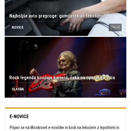
Najboljše avto preproge: gumijaste ali tekstilne?
OGLAS
NOVICE
Rock legenda končuje kariero, čaka na operacijo srca
GLASBA
E-NOVICE
Prijavi se na Moskisvet e-novičke in bodi na tekočem z lepotnimi in