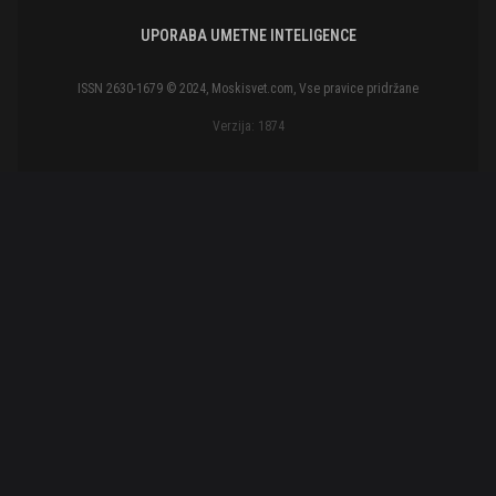
UPORABA UMETNE INTELIGENCE
ISSN 2630-1679 © 2024, Moskisvet.com, Vse pravice pridržane
Verzija: 1874