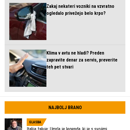
Zakaj nekateri vozniki na vzvratno
ogledalo privežejo belo krpo?
Klima v avtu ne hladi? Preden
zapravite denar za servis, preverite
teh pet stvari
NAJBOLJ BRANO
GLASBA
Italija žaluje: Umrla je legenda, ki je s svojimi