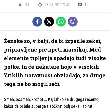
N.J.
08. 03. 2014 20.52
11
Ženske so, v želji, da bi izpadle seksi,
pripravljene pretrpeti marsikaj. Med
elemente trpljenja spadajo tudi visoke
petke. In če nekatere hojo v visokih
'štiklih' naravnost obvladajo, za druge
tega ne bo mogli reči.
Smeh, posmeh, krohot ... Kaj lahko še drugega rečemo,
kakor da bi bile superge tisočkrat bolj seksi izbira!