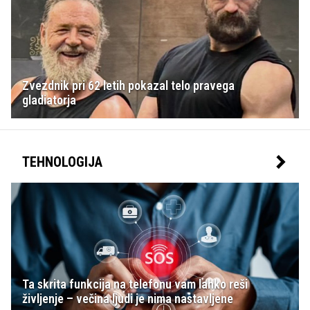
Zvezdnik pri 62 letih pokazal telo pravega
gladiatorja
TEHNOLOGIJA
Ta skrita funkcija na telefonu vam lahko reši
življenje – večina ljudi je nima nastavljene