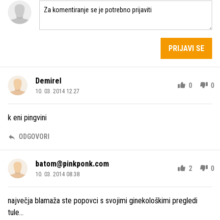
PRIJAVI SE
Demirel
0
0
10. 03. 2014 12.27
k eni pingvini
ODGOVORI
batom@pinkponk.com
2
0
10. 03. 2014 08.38
največja blamaža ste popovci s svojimi ginekološkimi pregledi
tule...