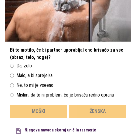
Bi te motilo, če bi partner uporabljal eno brisačo za vse
(obraz, telo, noge)?
Da, zelo
Malo, a bi sprejel/a
Ne, to mi je vseeno
Mislim, da to ni problem, če je brisača redno oprana
MOŠKI
ŽENSKA
Njegova navada skoraj uničila razmerje