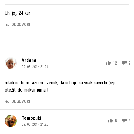
Uh, joj, 24 kur!
ODGOVORI
Ardene
12
2
09. 03. 2014 21.26
nikoli ne bom razumel žensk, da si hojo na vsak način hočejo
otežiti do maksimuma !
ODGOVORI
Tomozuki
5
3
09. 03. 2014 21.25