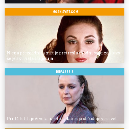
MOSKISVET.COM
Njena prezgodnja smrt je pretresla modni svet: za slavo
se je skrivala tragedija
BIBALEZE.SI
Pri 14 letih je živela na ulici, danes jo občuduje ves svet