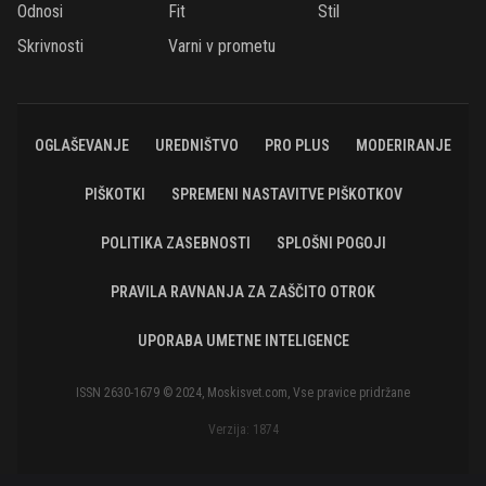
Odnosi
Fit
Stil
Skrivnosti
Varni v prometu
OGLAŠEVANJE
UREDNIŠTVO
PRO PLUS
MODERIRANJE
PIŠKOTKI
SPREMENI NASTAVITVE PIŠKOTKOV
POLITIKA ZASEBNOSTI
SPLOŠNI POGOJI
PRAVILA RAVNANJA ZA ZAŠČITO OTROK
UPORABA UMETNE INTELIGENCE
ISSN 2630-1679 © 2024, Moskisvet.com, Vse pravice pridržane
Verzija: 1874