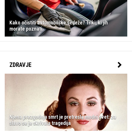
Kako očistiti avtomobilske sedeže? Triki, ki jih
morate poznati
ZDRAVJE
Njena prezgodnja smrt je pretresla modni svet: za
slavo se je skrivala tragedija