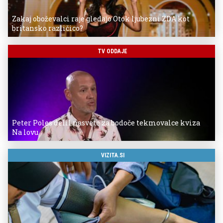
Zakaj oboževalci raje gledajo Otok ljubezni ZDA kot
britansko različico?
TV ODDAJE
Peter Poles delil nasvete za bodoče tekmovalce kviza
Na lovu
VIZITA.SI