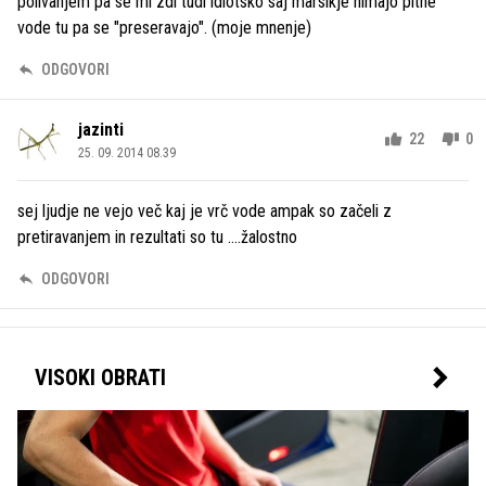
polivanjem pa se mi zdi tudi idiotsko saj marsikje nimajo pitne
vode tu pa se "preseravajo". (moje mnenje)
ODGOVORI
jazinti
22
0
25. 09. 2014 08.39
sej ljudje ne vejo več kaj je vrč vode ampak so začeli z
pretiravanjem in rezultati so tu ....žalostno
ODGOVORI
VISOKI OBRATI