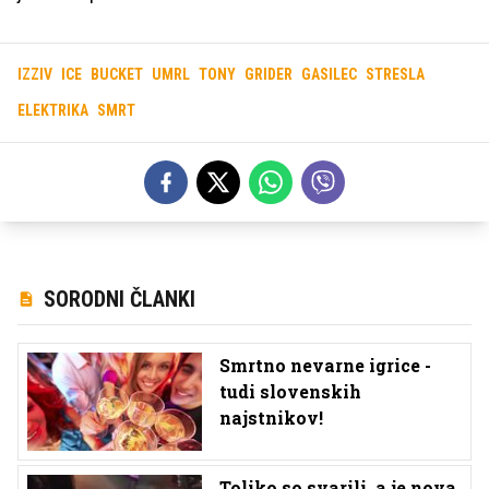
IZZIV
ICE
BUCKET
UMRL
TONY
GRIDER
GASILEC
STRESLA
ELEKTRIKA
SMRT
SORODNI ČLANKI
Smrtno nevarne igrice -
tudi slovenskih
najstnikov!
Toliko so svarili, a je nova