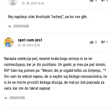
0
0
25. 09. 2014 13.55
Nej napišejo stari Avstrijski "seženj", pa bo vse glih...
ODGOVORI
spet-sam-jest
6
1
25. 09. 2014 12.55
Narauna selekcija pač, neumni hvala bogu umrejo in se ne
razmnožujejo, kar je zlo pozitiuno. Un gasilc je meu pa pač smolo,
RIP. Sam kaj pomen pa: "Mesec dni je izgubil bitko za življenje,..."?
Sm vam že enkrat napisu, de si najdte saj kkšnga osnounošolca, če
si že ne morte prvoščt kkšnga druzga, de mal po šoli popraula za
vami, kar ste do takrat napisal.
ODGOVORI