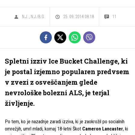
N.J.
,
N.J./B.G.
25. 09. 2014 08.18
11
Spletni izziv Ice Bucket Challenge, ki
je postal izjemno popularen predvsem
v zvezi z osveščanjem glede
nevrološke bolezni ALS, je terjal
življenje.
Po tem, ko je nazadnje zaradi izziva, ki je zaokrožil po socialnih
omrežjih, umrl mladi, komaj 18-letni Škot
Cameron Lancaster
, ki