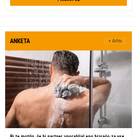
ANKETA
+ Arhiv
Bi te motilo, če bi partner uporabljal eno brisačo za vse