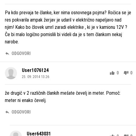
Pa kdo prevaja te članke, ker nima osnovnega pojma? Ročica se je
res pokvarila ampak žerjav je udaril v električno napeljavo nad
njim! Kako bo človek umrl zaradi elektrike , ki je v kamionu 12V ?
Če bi malo logično pomislili bi videli da je s tem člankom nekaj
narobe.
ODGOVORI
User1076124
0
0
25. 09. 2014 13.26
že drugič v 2 različnih člankih mešate čevelj in meter. Pomoč:
meter ni enako čevelj.
ODGOVORI
User643031