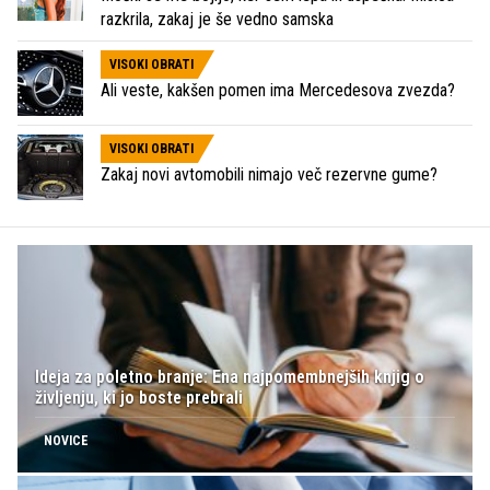
razkrila, zakaj je še vedno samska
VISOKI OBRATI
Ali veste, kakšen pomen ima Mercedesova zvezda?
VISOKI OBRATI
Zakaj novi avtomobili nimajo več rezervne gume?
Ideja za poletno branje: Ena najpomembnejših knjig o
življenju, ki jo boste prebrali
NOVICE