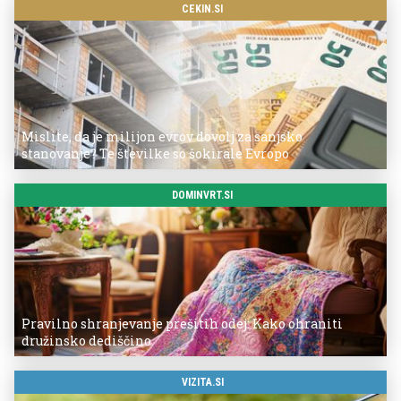
CEKIN.SI
Mislite, da je milijon evrov dovolj za sanjsko
stanovanje? Te številke so šokirale Evropo
DOMINVRT.SI
Pravilno shranjevanje prešitih odej: Kako ohraniti
družinsko dediščino
VIZITA.SI