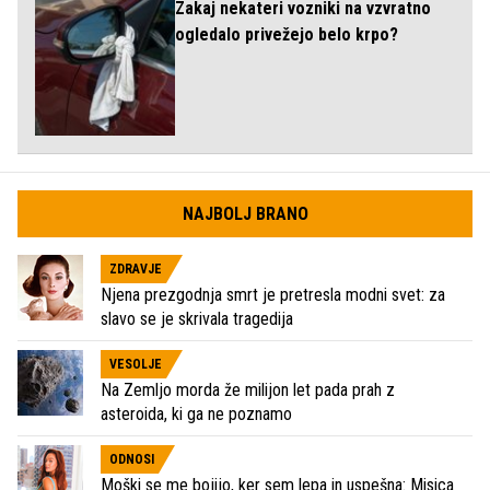
Zakaj nekateri vozniki na vzvratno
ogledalo privežejo belo krpo?
NAJBOLJ BRANO
ZDRAVJE
Njena prezgodnja smrt je pretresla modni svet: za
slavo se je skrivala tragedija
VESOLJE
Na Zemljo morda že milijon let pada prah z
asteroida, ki ga ne poznamo
ODNOSI
Moški se me bojijo, ker sem lepa in uspešna: Misica