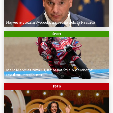
Največ je vložila Svoboda, največ pa dobila Resnica
ŠPORT
Marc Marquez razkril, kaj je botrovalo k slabemu
rezultatu na sprintu
POPIN