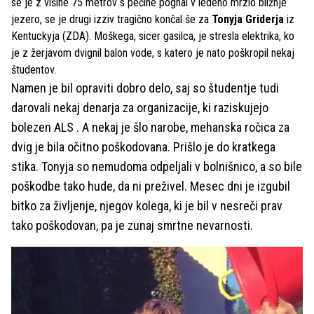
se je z višine 75 metrov s pečine pognal v ledeno mrzlo bližnje
jezero, se je drugi izziv tragično končal še za
Tonyja Griderja
iz
Kentuckyja (ZDA). Moškega, sicer gasilca, je stresla elektrika, ko
je z žerjavom dvignil balon vode, s katero je nato poškropil nekaj
študentov.
Namen je bil opraviti dobro delo, saj so študentje tudi
darovali nekaj denarja za organizacije, ki raziskujejo
bolezen ALS . A nekaj je šlo narobe, mehanska ročica za
dvig je bila očitno poškodovana. Prišlo je do kratkega
stika. Tonyja so nemudoma odpeljali v bolnišnico, a so bile
poškodbe tako hude, da ni preživel. Mesec dni je izgubil
bitko za življenje, njegov kolega, ki je bil v nesreči prav
tako poškodovan, pa je zunaj smrtne nevarnosti.