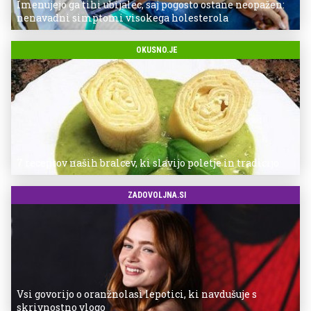
Imenujejo ga tihi ubijalec, saj pogosto ostane neopažen:
nenavadni simptomi visokega holesterola
OKUSNO.JE
7 receptov naših bralcev, ki slavijo poletje in tradicijo
ZADOVOLJNA.SI
Vsi govorijo o oranžnolasi lepotici, ki navdušuje s
skrivnostno vlogo