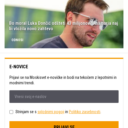
Bo moral Luka Dončić odšteti 43 milijonov? Anamaria naj
bi vložila novo zahtevo
ODNOSI
E-NOVICE
Prijavi se na Moskisvet e-novičke in bodi na tekočem z lepotnimi in
modnimi trendi.
Strinjam se s
splošnimi pogoji
in
Politiko zasebnosti
.
PRIJAVI SE