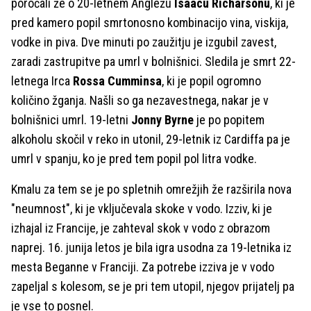
poročali že o 20-letnem Angležu
Isaacu Richarsonu
, ki je
pred kamero popil smrtonosno kombinacijo vina, viskija,
vodke in piva. Dve minuti po zaužitju je izgubil zavest,
zaradi zastrupitve pa umrl v bolnišnici. Sledila je smrt 22-
letnega Irca
Rossa Cumminsa
, ki je popil ogromno
količino žganja. Našli so ga nezavestnega, nakar je v
bolnišnici umrl. 19-letni
Jonny Byrne
je po popitem
alkoholu skočil v reko in utonil, 29-letnik iz Cardiffa pa je
umrl v spanju, ko je pred tem popil pol litra vodke.
Kmalu za tem se je po spletnih omrežjih že razširila nova
"neumnost", ki je vključevala skoke v vodo. Izziv, ki je
izhajal iz Francije, je zahteval skok v vodo z obrazom
naprej. 16. junija letos je bila igra usodna za 19-letnika iz
mesta Beganne v Franciji. Za potrebe izziva je v vodo
zapeljal s kolesom, se je pri tem utopil, njegov prijatelj pa
je vse to posnel.