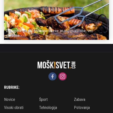
Pozabite na dolgočasno meso: manj maščobe, več
svežine
RUBRIKE:
Novice
Šport
Zabava
Visoki obrati
Tehnologija
Potovanja