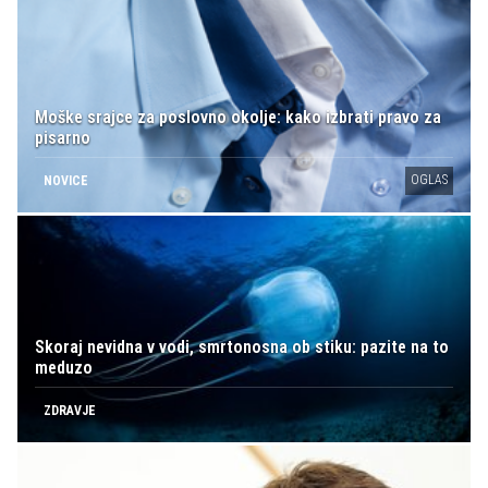
Moške srajce za poslovno okolje: kako izbrati pravo za
pisarno
OGLAS
NOVICE
Skoraj nevidna v vodi, smrtonosna ob stiku: pazite na to
meduzo
ZDRAVJE