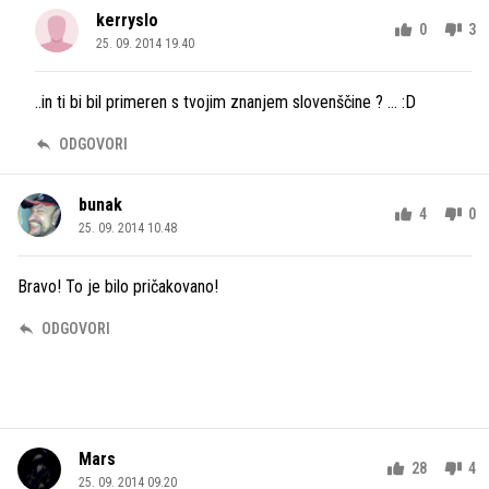
kerryslo
0
3
25. 09. 2014 19.40
..in ti bi bil primeren s tvojim znanjem slovenščine ? ... :D
ODGOVORI
bunak
4
0
25. 09. 2014 10.48
Bravo! To je bilo pričakovano!
ODGOVORI
Mars
28
4
25. 09. 2014 09.20