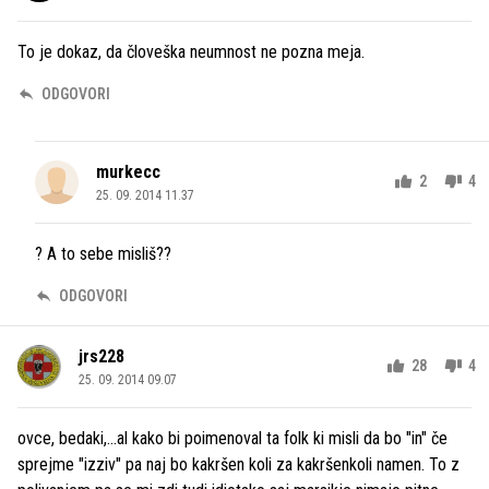
To je dokaz, da človeška neumnost ne pozna meja.
ODGOVORI
murkecc
2
4
25. 09. 2014 11.37
? A to sebe misliš??
ODGOVORI
jrs228
28
4
25. 09. 2014 09.07
ovce, bedaki,...al kako bi poimenoval ta folk ki misli da bo "in" če
sprejme "izziv" pa naj bo kakršen koli za kakršenkoli namen. To z