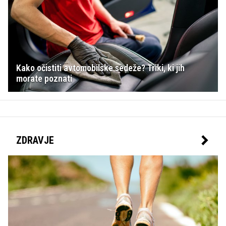
Kako očistiti avtomobilske sedeže? Triki, ki jih
morate poznati
ZDRAVJE