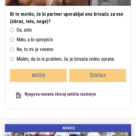
Bi te motilo, če bi partner uporabljal eno brisačo za vse
(obraz, telo, noge)?
Da, zelo
Malo, a bi sprejel/a
Ne, to mi je vseeno
Mislim, da to ni problem, če je brisača redno oprana
MOŠKI
ŽENSKA
Njegova navada skoraj uničila razmerje
NOVICE