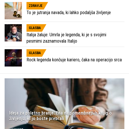
ZDRAVJE
To je jutranja navada, ki lahko podaljša življenje
GLASBA
Italija žaluje: Umrla je legenda, ki je s svojimi
pesmimi zaznamovala Italijo
GLASBA
Rock legenda končuje kariero, čaka na operacijo srca
Ideja za poletno branje: Ena najpomembnejših knjig o
življenju, ki jo boste prebrali