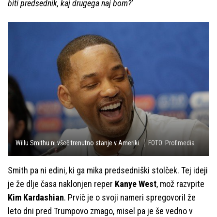
biti predsednik, kaj drugega naj bom?'
Willu Smithu ni všeč trenutno stanje v Ameriki.
FOTO: Profimedia
Smith pa ni edini, ki ga mika predsedniški stolček. Tej ideji
je že dlje časa naklonjen reper
Kanye West
, mož razvpite
Kim Kardashian
. Prvič je o svoji nameri spregovoril že
leto dni pred Trumpovo zmago, misel pa je še vedno v