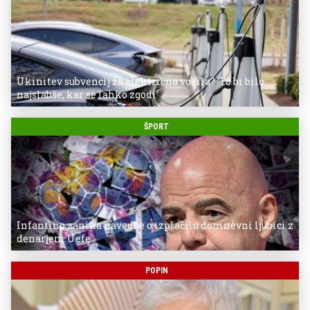
Ukinitev subvencij za električna vozila? 'To bi bilo
najslabše, kar se lahko zgodi'
ŠPORT
Infantino zanika navedbe o izplačilu domnevni ljubici z
denarjem Uefe
POPIN