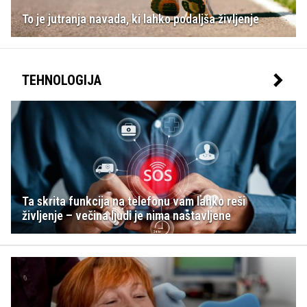
To je jutranja navada, ki lahko podaljša življenje
TEHNOLOGIJA
Ta skrita funkcija na telefonu vam lahko reši
življenje – večina ljudi je nima nastavljene