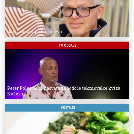
Dan ljubezni po Emkejevo
TV ODDAJE
Peter Poles delil nasvete za bodoče tekmovalce kviza
Na lovu
VIZITA.SI