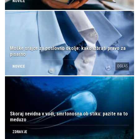
NOVICE
Moške srajce za poslovno okolje: kako izbrati pravo za
pisarno
OGLAS
NOVICE
Skoraj nevidna v vodi, smrtonosna ob stiku: pazite na to
meduzo
ZDRAVJE