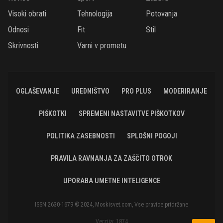
Visoki obrati
Tehnologija
Potovanja
Odnosi
Fit
Stil
Skrivnosti
Varni v prometu
OGLAŠEVANJE
UREDNIŠTVO
PRO PLUS
MODERIRANJE
PIŠKOTKI
SPREMENI NASTAVITVE PIŠKOTKOV
POLITIKA ZASEBNOSTI
SPLOŠNI POGOJI
PRAVILA RAVNANJA ZA ZAŠČITO OTROK
UPORABA UMETNE INTELIGENCE
ISSN 2630-1679 © 2024, Moskisvet.com, Vse pravice pridržane
Verzija: 1874