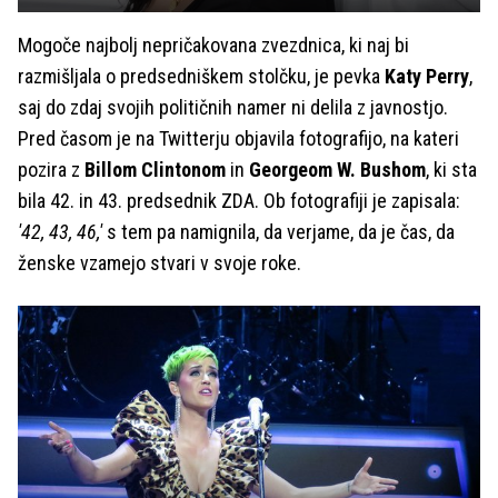
Mogoče najbolj nepričakovana zvezdnica, ki naj bi
razmišljala o predsedniškem stolčku, je pevka
Katy Perry
,
saj do zdaj svojih političnih namer ni delila z javnostjo.
Pred časom je na Twitterju objavila fotografijo, na kateri
pozira z
Billom Clintonom
in
Georgeom W. Bushom
, ki sta
bila 42. in 43. predsednik ZDA. Ob fotografiji je zapisala:
'42, 43, 46,'
s tem pa namignila, da verjame, da je čas, da
ženske vzamejo stvari v svoje roke.