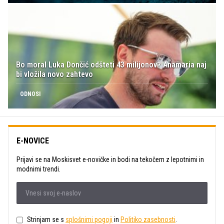
Bo moral Luka Dončić odšteti 43 milijonov? Anamaria naj
bi vložila novo zahtevo
ODNOSI
E-NOVICE
Prijavi se na Moskisvet e-novičke in bodi na tekočem z lepotnimi in
modnimi trendi.
Strinjam se s
splošnimi pogoji
in
Politiko zasebnosti
.