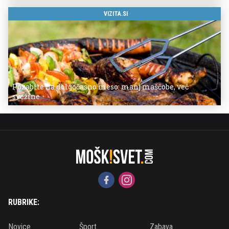
VIZITA.SI
Pozabite na dolgočasno meso: manj maščobe, več
svežine
RUBRIKE:
Novice
Šport
Zabava