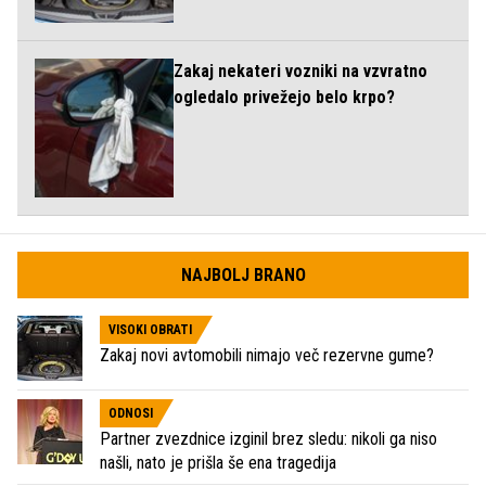
Zakaj nekateri vozniki na vzvratno
ogledalo privežejo belo krpo?
NAJBOLJ BRANO
VISOKI OBRATI
Zakaj novi avtomobili nimajo več rezervne gume?
ODNOSI
Partner zvezdnice izginil brez sledu: nikoli ga niso
našli, nato je prišla še ena tragedija