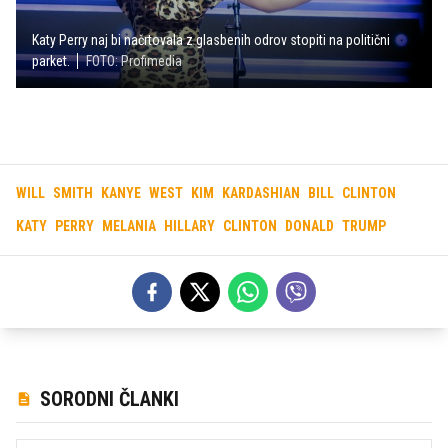
Katy Perry naj bi načrtovala z glasbenih odrov stopiti na politični
parket.
FOTO: Profimedia
WILL
SMITH
KANYE
WEST
KIM
KARDASHIAN
BILL
CLINTON
KATY
PERRY
MELANIA
HILLARY
CLINTON
DONALD
TRUMP
SORODNI ČLANKI