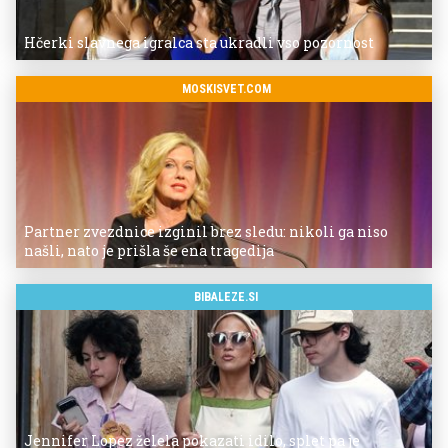
Hčerki slavnega igralca sta ukradli vso pozornost
MOSKISVET.COM
Partner zvezdnice izginil brez sledu: nikoli ga niso
našli, nato je prišla še ena tragedija
BIBALEZE.SI
Jennifer Lopez želela pokazati idilo, splet pa je