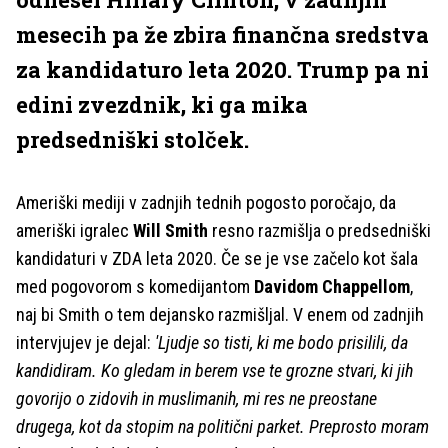
mesecih pa že zbira finančna sredstva
za kandidaturo leta 2020. Trump pa ni
edini zvezdnik, ki ga mika
predsedniški stolček.
Ameriški mediji v zadnjih tednih pogosto poročajo, da
ameriški igralec
Will Smith
resno razmišlja o predsedniški
kandidaturi v ZDA leta 2020. Če se je vse začelo kot šala
med pogovorom s komedijantom
Davidom Chappellom
,
naj bi Smith o tem dejansko razmišljal. V enem od zadnjih
intervjujev je dejal:
'Ljudje so tisti, ki me bodo prisilili, da
kandidiram. Ko gledam in berem vse te grozne stvari, ki jih
govorijo o zidovih in muslimanih, mi res ne preostane
drugega, kot da stopim na politični parket. Preprosto moram