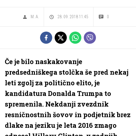
M. A.
28. 09. 2018 11.45
0
Če je bilo naskakovanje
predsedniškega stolčka še pred nekaj
leti zgolj za politično elito, je
kandidatura Donalda Trumpa to
spremenila. Nekdanji zvezdnik
resničnostnih šovov in podjetnik brez
dlake na jeziku je leta 2016 zmago
odnesel Hillary Clinton, v zadnjih