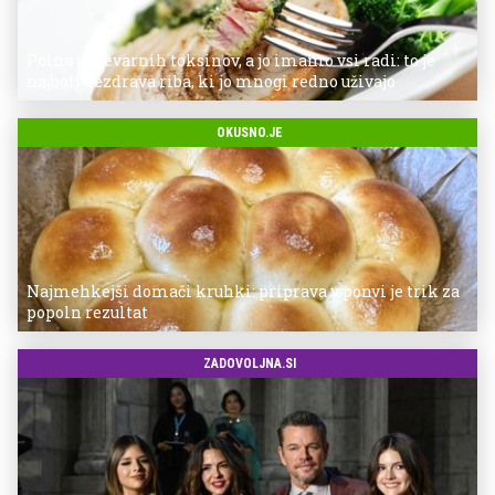
Polna je nevarnih toksinov, a jo imamo vsi radi: to je
najbolj nezdrava riba, ki jo mnogi redno uživajo
OKUSNO.JE
Najmehkejši domači kruhki: priprava v ponvi je trik za
popoln rezultat
ZADOVOLJNA.SI