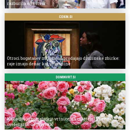
razburila ena stvar
CEKIN.SI
Otroci bogatašev množično prodajajo družinske zbirke:
raje imajo denar kot umetnine
DOMINVRT.SI
Kako dolgo potrebujejo vrtnice, da zrastejo? Vse o rasti,
cvetenju in negi vrtnic