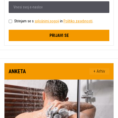
Strinjam se s
splošnimi pogoji
in
Politiko zasebnosti
.
PRIJAVI SE
ANKETA
+ Arhiv