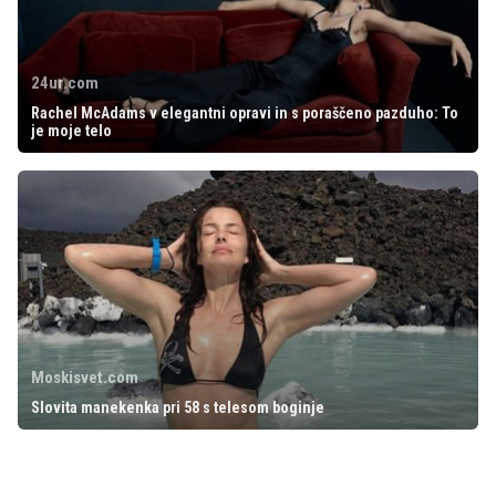
24ur.com
Rachel McAdams v elegantni opravi in s poraščeno pazduho: To
je moje telo
Moskisvet.com
Slovita manekenka pri 58 s telesom boginje