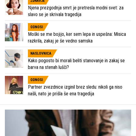
ZDRAVJE
Njena prezgodnja smrt je pretresla modni svet: za
slavo se je skrivala tragedija
ODNOSI
Moški se me bojijo, ker sem lepa in uspešna: Misica
razkrila, zakaj je še vedno samska
NASLOVNICA
Kako pogosto bi morali beliti stanovanje in zakaj se
barva na stenah lušči?
ODNOSI
Partner zvezdnice izginil brez sledu: nikoli ga niso
našli, nato je prišla še ena tragedija