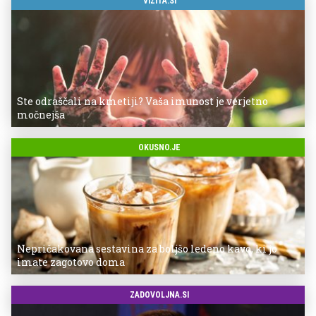
VIZITA.SI
Ste odraščali na kmetiji? Vaša imunost je verjetno
močnejša
OKUSNO.JE
Nepričakovana sestavina za boljšo ledeno kavo, ki jo
imate zagotovo doma
ZADOVOLJNA.SI