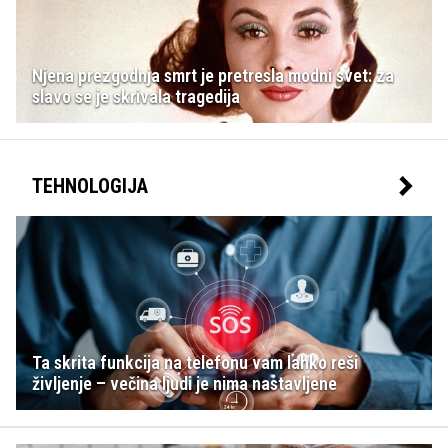
Njena prezgodnja smrt je pretresla modni svet: za
slavo se je skrivala tragedija
TEHNOLOGIJA
Ta skrita funkcija na telefonu vam lahko reši
življenje – večina ljudi je nima nastavljene