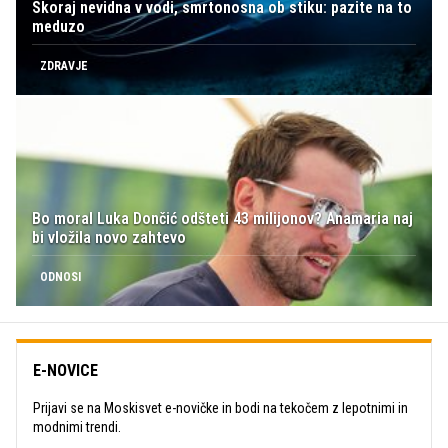
Skoraj nevidna v vodi, smrtonosna ob stiku: pazite na to
meduzo
ZDRAVJE
Bo moral Luka Dončić odšteti 43 milijonov? Anamaria naj
bi vložila novo zahtevo
ODNOSI
E-NOVICE
Prijavi se na Moskisvet e-novičke in bodi na tekočem z lepotnimi in
modnimi trendi.