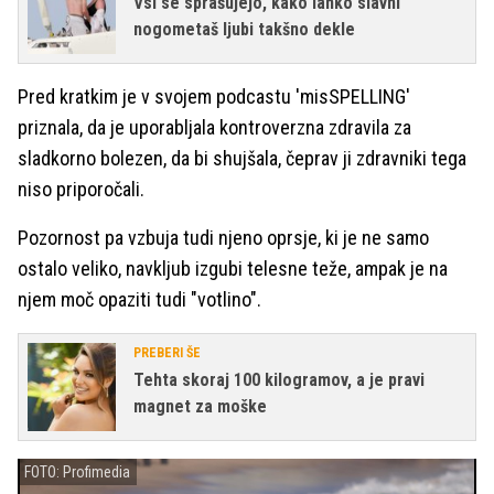
Vsi se sprašujejo, kako lahko slavni
nogometaš ljubi takšno dekle
Pred kratkim je v svojem podcastu 'misSPELLING'
priznala, da je uporabljala kontroverzna zdravila za
sladkorno bolezen, da bi shujšala, čeprav ji zdravniki tega
niso priporočali.
Pozornost pa vzbuja tudi njeno oprsje, ki je ne samo
ostalo veliko, navkljub izgubi telesne teže, ampak je na
njem moč opaziti tudi "votlino".
PREBERI ŠE
Tehta skoraj 100 kilogramov, a je pravi
magnet za moške
FOTO: Profimedia