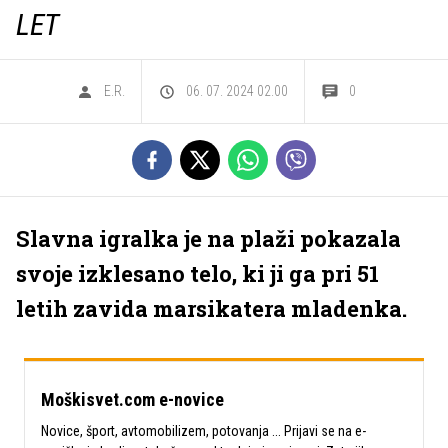
LET
E.R.
06. 07. 2024 02.00
0
Slavna igralka je na plaži pokazala
svoje izklesano telo, ki ji ga pri 51
letih zavida marsikatera mladenka.
Moškisvet.com e-novice
Novice, šport, avtomobilizem, potovanja ... Prijavi se na e-