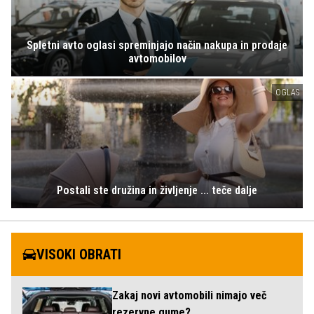
Spletni avto oglasi spreminjajo način nakupa in prodaje
avtomobilov
OGLAS
Postali ste družina in življenje ... teče dalje
VISOKI OBRATI
Zakaj novi avtomobili nimajo več
rezervne gume?