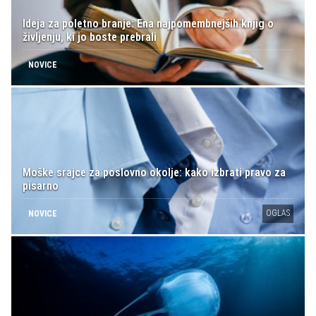
Ideja za poletno branje: Ena najpomembnejših knjig o
življenju, ki jo boste prebrali
NOVICE
Moške srajce za poslovno okolje: kako izbrati pravo za
pisarno
OGLAS
NOVICE