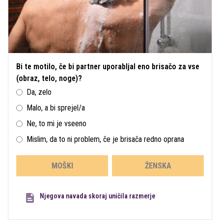
Bi te motilo, če bi partner uporabljal eno brisačo za vse
(obraz, telo, noge)?
Da, zelo
Malo, a bi sprejel/a
Ne, to mi je vseeno
Mislim, da to ni problem, če je brisača redno oprana
MOŠKI
ŽENSKA
Njegova navada skoraj uničila razmerje