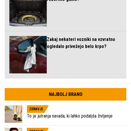
Zakaj nekateri vozniki na vzvratno
ogledalo privežejo belo krpo?
NAJBOLJ BRANO
ZDRAVJE
To je jutranja navada, ki lahko podaljša življenje