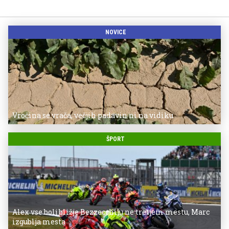
NOVICE
Vročina se vrača, večjih padavin ni na vidiku
ŠPORT
Alex vse bolj bližje Bezzecchiju ne tretjem mestu, Marc
izgublja mesta