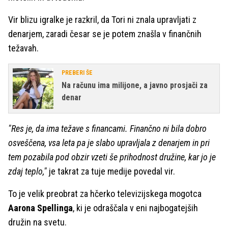
Vir blizu igralke je razkril, da Tori ni znala upravljati z
denarjem, zaradi česar se je potem znašla v finančnih
težavah.
PREBERI ŠE
Na računu ima milijone, a javno prosjači za
denar
"Res je, da ima težave s financami. Finančno ni bila dobro
osveščena, vsa leta pa je slabo upravljala z denarjem in pri
tem pozabila pod obzir vzeti še prihodnost družine, kar jo je
zdaj teplo,"
je takrat za tuje medije povedal vir.
To je velik preobrat za hčerko televizijskega mogotca
Aarona Spellinga
, ki je odraščala v eni najbogatejših
družin na svetu.