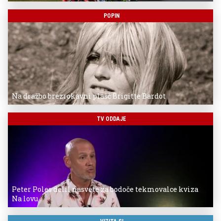
POPIN
Na dražbo brezrokavni plašč Brigitte Bardot
TV ODDAJE
Peter Poles delil nasvete za bodoče tekmovalce kviza
Na lovu