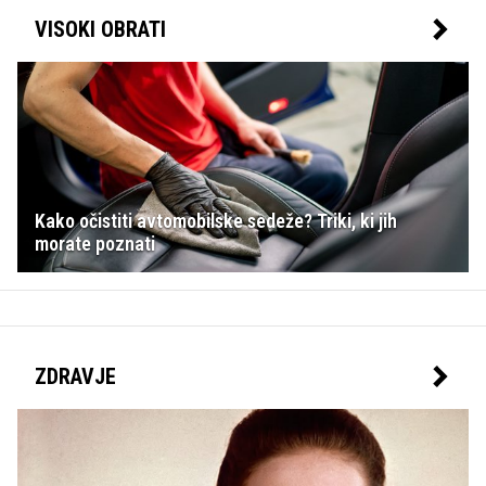
VISOKI OBRATI
Kako očistiti avtomobilske sedeže? Triki, ki jih
morate poznati
ZDRAVJE