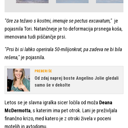
"Gre za težavo s kostmi, imenuje se pectus excavatum,"
je
pojasnila Tori. Natančneje je to deformacija prsnega koša,
imenovana tudi piščančje prsi.
"Prsi bi si lahko operirala 50-milijonkrat, pa zadeva ne bi bila
rešena,"
je pojasnila.
PREBERI ŠE
Od zdaj naprej boste Angelino Jolie gledali
samo še v dekolte
Letos se je slavna igralka sicer ločila od moža
Deana
McDermotta
, s katerim ima pet otrok. Lani je preživljala
finančno krizo, med katero je z otroki živela v poceni
motelih in avtodomu.