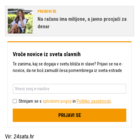
PREBERI ŠE
Na računu ima milijone, a javno prosjači za
denar
Vroče novice iz sveta slavnih
Te zanima, kaj se dogaja v svetu blišča in slave? Prijavi se na e-
novice, da ne boš zamudil česa pomembnega iz sveta estrade.
Strinjam se s
splošnimi pogoji
in
Politiko zasebnosti
.
PRIJAVI SE
Vir:
24sata.hr