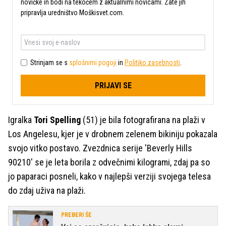
novičke in bodi na tekočem z aktualnimi novicami. Zate jih
pripravlja uredništvo Moškisvet.com.
Strinjam se s
splošnimi pogoji
in
Politiko zasebnosti
.
PRIJAVI SE
Igralka
Tori Spelling
(51) je bila fotografirana na plaži v
Los Angelesu, kjer je v drobnem zelenem bikiniju pokazala
svojo vitko postavo. Zvezdnica serije 'Beverly Hills
90210' se je leta borila z odvečnimi kilogrami, zdaj pa so
jo paparaci posneli, kako v najlepši verziji svojega telesa
do zdaj uživa na plaži.
PREBERI ŠE