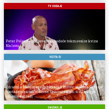
TV ODDAJE
Peter Poles delil nasvete za bodoče tekmovalce kviza
Na lovu
VIZITA.SI
Zdravnik razbija enega največjih mitov: mastna jetra ne
nastanejo zaradi slanine, temveč zaradi živila, ki ga
imamo vsi radi
OKUSNO.JE