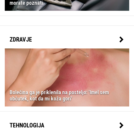
morate poznati
ZDRAVJE
Bolečina ga je priklenila na posteljo: 'Imel sem
občutek, kot da mi koža gori'
TEHNOLOGIJA