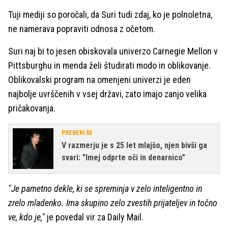
Tuji mediji so poročali, da Suri tudi zdaj, ko je polnoletna,
ne namerava popraviti odnosa z očetom.
Suri naj bi to jesen obiskovala univerzo Carnegie Mellon v
Pittsburghu in menda želi študirati modo in oblikovanje.
Oblikovalski program na omenjeni univerzi je eden
najbolje uvrščenih v vsej državi, zato imajo zanjo velika
pričakovanja.
PREBERI ŠE
V razmerju je s 25 let mlajšo, njen bivši ga
svari: "Imej odprte oči in denarnico"
"Je pametno dekle, ki se spreminja v zelo inteligentno in
zrelo mladenko. Ima skupino zelo zvestih prijateljev in točno
ve, kdo je,"
je povedal vir za Daily Mail.