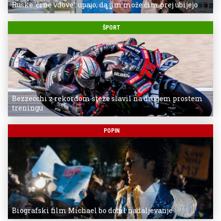
Ruske 'črne vdove': upajo, da jim može čim prej ubijejo
ŠPORT
Bezzecchi z rekordom steze slavil na drugem prostem
treningu
POPIN
Biografski film Michael bo dobil nadaljevanje