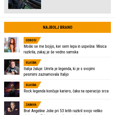
NAJBOLJ BRANO
ODNOSI
Moški se me bojijo, ker sem lepa in uspešna: Misica
razkrila, zakaj je še vedno samska
GLASBA
Italija žaluje: Umrla je legenda, ki je s svojimi
pesmimi zaznamovala Italijo
GLASBA
Rock legenda končuje kariero, čaka na operacijo srca
ZABAVA
Brat Angeline Jolie pri 53 letih razkril svojo veliko