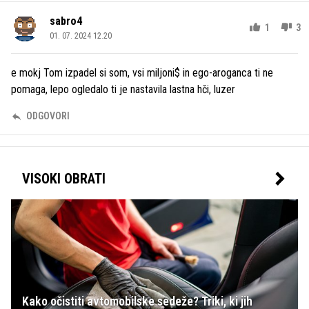
sabro4
1
3
01. 07. 2024 12.20
e mokj Tom izpadel si som, vsi miljoni$ in ego-aroganca ti ne
pomaga, lepo ogledalo ti je nastavila lastna hči, luzer
ODGOVORI
VISOKI OBRATI
Kako očistiti avtomobilske sedeže? Triki, ki jih