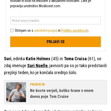
novičke in bodi na tekočem z aktualnimi novicami. Zate jih
pripravlja uredništvo Moškisvet.com.
Strinjam se s
splošnimi pogoji
in
Politiko zasebnosti
.
PRIJAVI SE
Suri
, edinka
Katie Holmes
(45) in
Toma Cruisa
(61), se
zdaj imenuje
Suri Noelle
, javnosti pa so jo tako predstavili
prejšnji teden, ko je končala srednjo šolo.
PREBERI ŠE
Ne boste verjeli, koliko hrane v enem
dnevu poje Tom Cruise