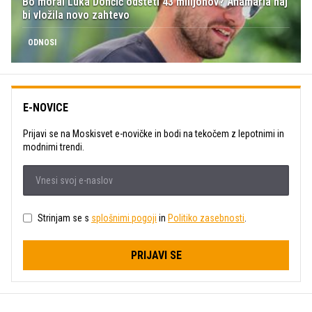
Bo moral Luka Dončić odšteti 43 milijonov? Anamaria naj
bi vložila novo zahtevo
ODNOSI
E-NOVICE
Prijavi se na Moskisvet e-novičke in bodi na tekočem z lepotnimi in
modnimi trendi.
Strinjam se s
splošnimi pogoji
in
Politiko zasebnosti
.
PRIJAVI SE