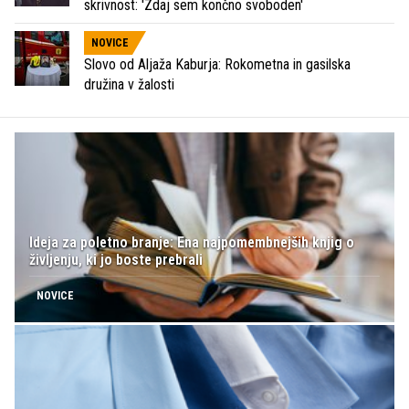
skrivnost: 'Zdaj sem končno svoboden'
NOVICE
Slovo od Aljaža Kaburja: Rokometna in gasilska
družina v žalosti
Ideja za poletno branje: Ena najpomembnejših knjig o
življenju, ki jo boste prebrali
NOVICE