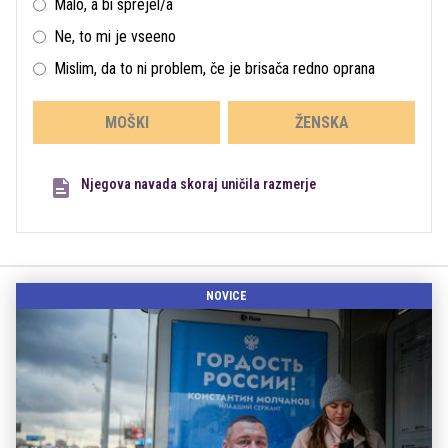
Malo, a bi sprejel/a
Ne, to mi je vseeno
Mislim, da to ni problem, če je brisača redno oprana
MOŠKI
ŽENSKA
Njegova navada skoraj uničila razmerje
NOVICE