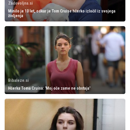
Zadovoljna.si
Minilo je 10 let, odkar je Tom Cruise hčerko izločil iz svojega
življenja
Bibaleze.si
Hčerka Toma Cruisa: 'Moj oče zame ne obstaja'