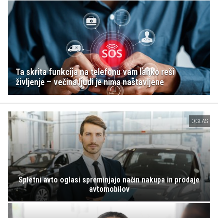
Ta skrita funkcija na telefonu vam lahko reši
življenje – večina ljudi je nima nastavljene
OGLAS
Spletni avto oglasi spreminjajo način nakupa in prodaje
avtomobilov