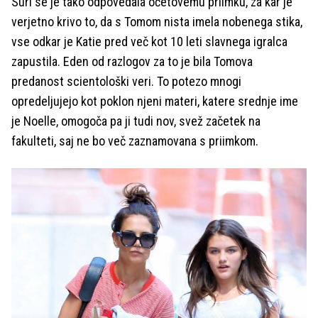
Suri se je tako odpovedala očetovemu priimku, za kar je
verjetno krivo to, da s Tomom nista imela nobenega stika,
vse odkar je Katie pred več kot 10 leti slavnega igralca
zapustila. Eden od razlogov za to je bila Tomova
predanost scientološki veri. To potezo mnogi
opredeljujejo kot poklon njeni materi, katere srednje ime
je Noelle, omogoča pa ji tudi nov, svež začetek na
fakulteti, saj ne bo več zaznamovana s priimkom.