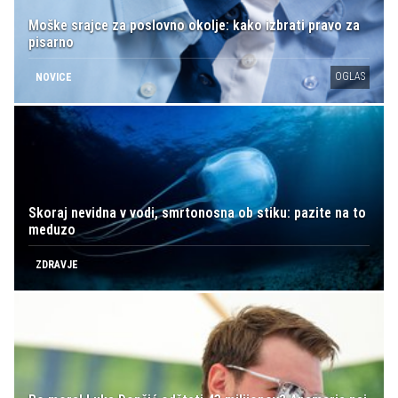
Moške srajce za poslovno okolje: kako izbrati pravo za
pisarno
OGLAS
NOVICE
Skoraj nevidna v vodi, smrtonosna ob stiku: pazite na to
meduzo
ZDRAVJE