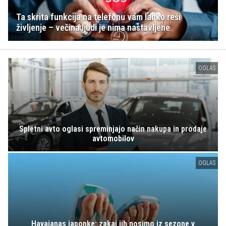
Ta skrita funkcija na telefonu vam lahko reši
življenje – večina ljudi je nima nastavljene
OGLAS
Spletni avto oglasi spreminjajo način nakupa in prodaje
avtomobilov
OGLAS
Havaianas japonke: zakaj jih nosimo iz sezone v