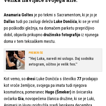
Anamaria Goltes
je po tekmi s Sacramentom, ki je jo je
Dallas
tudi po zaslugi deleža
Luke Dončića
, ki se je vrnil
po poškodbi gležnja, na domačem parketu prepričljivo
dobil, objavila prikupno
družinsko fotografijo
iz njunega
doma v tem teksaškem mestu.
PREBERI ŠE
''Hej Luka, naredi mi uslugo. Daj sodniku
avtogram, očitno je velik fen.''
Kot vemo, so
dresi
Luke Dončića s številko
77
prodajajo
kot vroče žemljice, svojega pa imata tudi njegova
kosmatinca, pomeranec
Hugo (Šmeker)
in švicarska
ovčarka
Gia
, novopečena članica družine, ki se je Luki,
Animarii in Hugu pridružila sredi lanskega decembra.