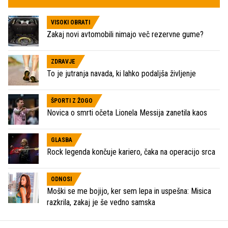
VISOKI OBRATI
Zakaj novi avtomobili nimajo več rezervne gume?
ZDRAVJE
To je jutranja navada, ki lahko podaljša življenje
ŠPORTI Z ŽOGO
Novica o smrti očeta Lionela Messija zanetila kaos
GLASBA
Rock legenda končuje kariero, čaka na operacijo srca
ODNOSI
Moški se me bojijo, ker sem lepa in uspešna: Misica
razkrila, zakaj je še vedno samska