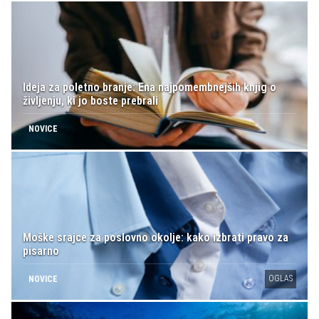
Ideja za poletno branje: Ena najpomembnejših knjig o
življenju, ki jo boste prebrali
NOVICE
Moške srajce za poslovno okolje: kako izbrati pravo za
pisarno
OGLAS
NOVICE