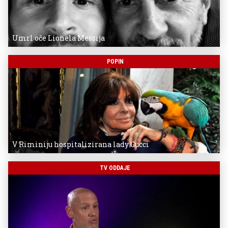
Umrl oče Lionela Messija
POPIN
V Riminiju hospitalizirana lady Gucci
TV ODDAJE