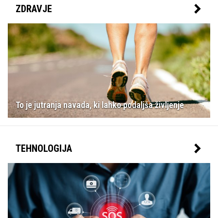
ZDRAVJE
To je jutranja navada, ki lahko podaljša življenje
TEHNOLOGIJA