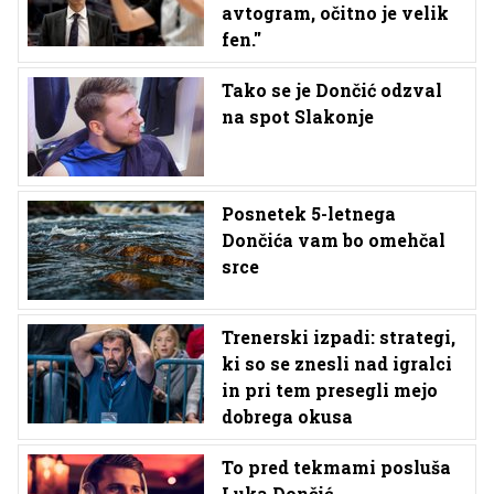
avtogram, očitno je velik
fen.''
Tako se je Dončić odzval
na spot Slakonje
Posnetek 5-letnega
Dončića vam bo omehčal
srce
Trenerski izpadi: strategi,
ki so se znesli nad igralci
in pri tem presegli mejo
dobrega okusa
To pred tekmami posluša
Luka Dončić