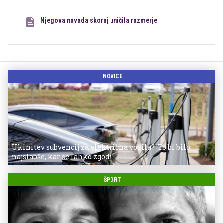
Njegova navada skoraj uničila razmerje
NOVICE
Ukinitev subvencij za električna vozila? 'To bi bilo
najslabše, kar se lahko zgodi'
ŠPORT