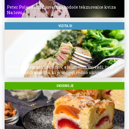
Peter Poles delil nasvete za bodoče tekmovalce kviza
Na lovu
VIZITA.SI
Polna je nevarnih toksinov, a jo imamo vsi radi: to je
najbolj nezdrava riba, ki jo mnogi redno uživajo
OKUSNO.JE