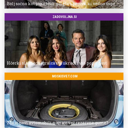
Bolj sočno kot jogurtovo: poletno pecivo, ki vedno uspe
ZADOVOLJNA.SI
Hčerki slavnega igralca sta ukradli vso pozornost
MOSKISVET.COM
Zakaj novi avtomobili nimajo več rezervne gume?