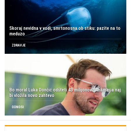
Skoraj nevidna v vodi, smrtonosna ob stiku: pazite na to
meduzo
ZDRAVJE
Bo moral Luka Dončić odšteti 43 milijonov? Anamaria naj
bi vložila novo zahtevo
ODNOSI