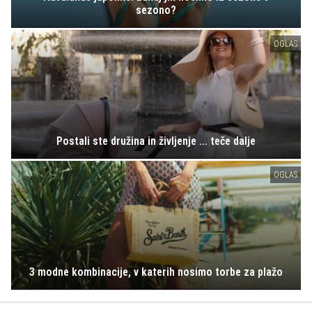
sezono?
OGLAS
Postali ste družina in življenje ... teče dalje
OGLAS
3 modne kombinacije, v katerih nosimo torbe za plažo