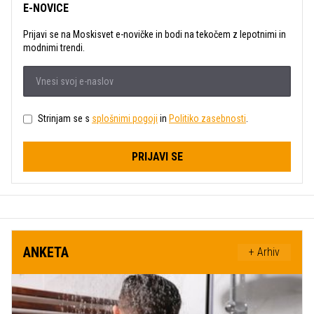
E-NOVICE
Prijavi se na Moskisvet e-novičke in bodi na tekočem z lepotnimi in
modnimi trendi.
Strinjam se s
splošnimi pogoji
in
Politiko zasebnosti
.
PRIJAVI SE
ANKETA
+ Arhiv