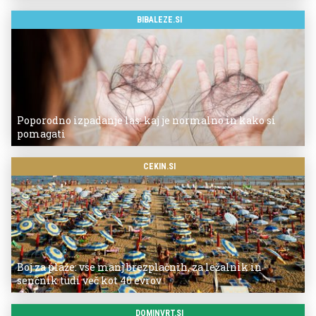
BIBALEZE.SI
Poporodno izpadanje las: kaj je normalno in kako si
pomagati
CEKIN.SI
Boj za plaže: vse manj brezplačnih, za ležalnik in
senčnik tudi več kot 40 evrov
DOMINVRT.SI