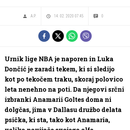
A.P.
14. 02. 2020 07.45
0
Urnik lige NBA je naporen in Luka
Dončić je zaradi tekem, ki si sledijo
kot po tekočem traku, skoraj polovico
leta nenehno na poti. Da njegovi srčni
izbranki Anamarii Goltes doma ni
dolgčas, jima v Dallasu družbo delata
psička, ki sta, tako kot Anamaria,
velika navijače svojega alfe.