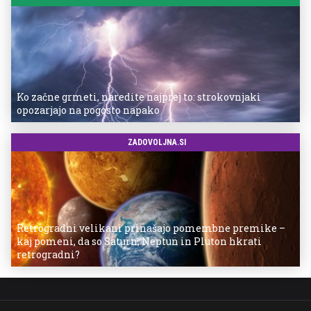
Ko začne grmeti, naredite najprej to: strokovnjaki
opozarjajo na pogosto napako
ZADOVOLJNA.SI
Retrogradni velikani prinašajo pomembne premike –
kaj pomeni, da so Saturn, Neptun in Pluton hkrati
retrogradni?