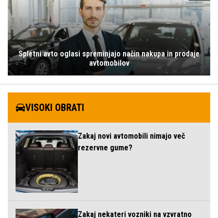
Spletni avto oglasi spreminjajo način nakupa in prodaje
avtomobilov
VISOKI OBRATI
Zakaj novi avtomobili nimajo več
rezervne gume?
Zakaj nekateri vozniki na vzvratno