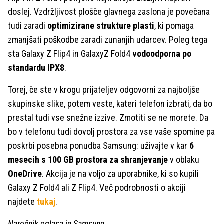
doslej. Vzdržljivost plošče glavnega zaslona je povečana
tudi zaradi
optimizirane strukture plasti
, ki pomaga
zmanjšati poškodbe zaradi zunanjih udarcev. Poleg tega
sta Galaxy Z Flip4 in GalaxyZ Fold4
vodoodporna po
standardu IPX8
.
Torej, če ste v krogu prijateljev odgovorni za najboljše
skupinske slike, potem veste, kateri telefon izbrati, da bo
prestal tudi vse snežne izzive. Zmotiti se ne morete. Da
bo v telefonu tudi dovolj prostora za vse vaše spomine pa
poskrbi posebna ponudba Samsung: uživajte v kar
6
mesecih s 100 GB prostora za shranjevanje
v oblaku
OneDrive
. Akcija je na voljo za uporabnike, ki so kupili
Galaxy Z Fold4 ali Z Flip4. Več podrobnosti o akciji
najdete
tukaj
.
Naročnik oglasa je Samsung.