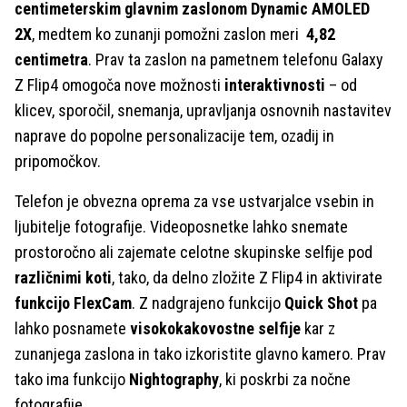
centimeterskim glavnim zaslonom Dynamic AMOLED
2X
, medtem ko zunanji pomožni zaslon meri
4,82
centimetra
. Prav ta zaslon na pametnem telefonu Galaxy
Z Flip4 omogoča nove možnosti
interaktivnosti
– od
klicev, sporočil, snemanja, upravljanja osnovnih nastavitev
naprave do popolne personalizacije tem, ozadij in
pripomočkov.
Telefon je obvezna oprema za vse ustvarjalce vsebin in
ljubitelje fotografije. Videoposnetke lahko snemate
prostoročno ali zajemate celotne skupinske selfije pod
različnimi koti
, tako, da delno zložite Z Flip4 in aktivirate
funkcijo
FlexCam
. Z nadgrajeno funkcijo
Quick
Shot
pa
lahko posnamete
visokokakovostne
selfije
kar z
zunanjega zaslona in tako izkoristite glavno kamero. Prav
tako ima funkcijo
Nightography
, ki poskrbi za nočne
fotografije.