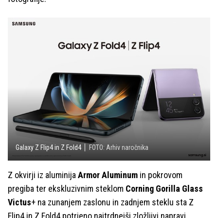
Galaxy Z Flip4 in Z Fold4
FOTO: Arhiv naročnika
Z okvirji iz aluminija
Armor Aluminum
in pokrovom
pregiba ter ekskluzivnim steklom
Corning Gorilla Glass
Victus
+ na zunanjem zaslonu in zadnjem steklu sta Z
Flip4 in Z Fold4 potrjeno najtrdnejši zložljivi napravi