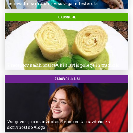
nenavadni simptomi visokega holesterola
OKUSNO.JE
7 receptov naših bralcev, ki slavijo poletje in tradicijo
ZADOVOLJNA.SI
Vsi govorijo o oranžnolasi lepotici, ki navdušuje s
skrivnostno vlogo