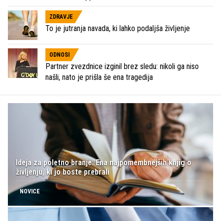
ZDRAVJE
To je jutranja navada, ki lahko podaljša življenje
ODNOSI
Partner zvezdnice izginil brez sledu: nikoli ga niso
našli, nato je prišla še ena tragedija
Ideja za poletno branje: Ena najpomembnejših knjig o
življenju, ki jo boste prebrali
NOVICE