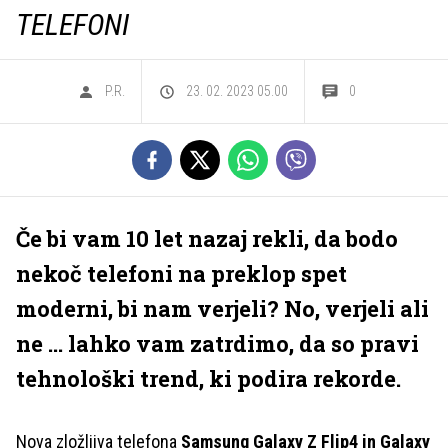
TELEFONI
P.R.
23. 02. 2023 05.00
0
Če bi vam 10 let nazaj rekli, da bodo
nekoč telefoni na preklop spet
moderni, bi nam verjeli? No, verjeli ali
ne ... lahko vam zatrdimo, da so pravi
tehnološki trend, ki podira rekorde.
Nova zložljiva telefona
Samsung Galaxy Z Flip4 in Galaxy