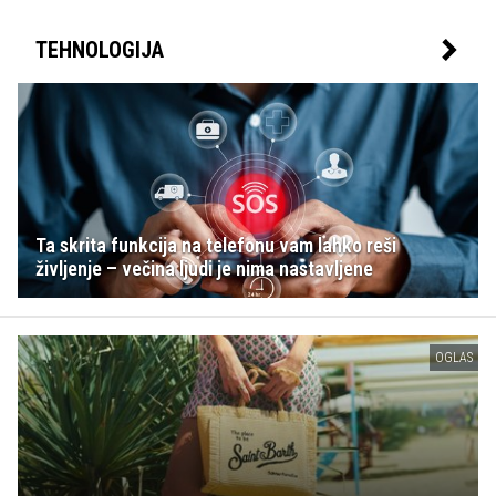
TEHNOLOGIJA
Ta skrita funkcija na telefonu vam lahko reši
življenje – večina ljudi je nima nastavljene
OGLAS