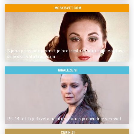
MOSKISVET.COM
Njena prezgodnja smrt je pretresla modni svet: za slavo
se je skrivala tragedija
BIBALEZE.SI
Pri 14 letih je živela na ulici, danes jo občuduje ves svet
CEKIN.SI