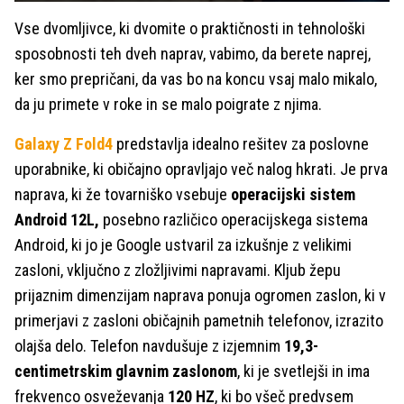
Vse dvomljivce, ki dvomite o praktičnosti in tehnološki
sposobnosti teh dveh naprav, vabimo, da berete naprej,
ker smo prepričani, da vas bo na koncu vsaj malo mikalo,
da ju primete v roke in se malo poigrate z njima.
Galaxy Z Fold4
predstavlja idealno rešitev za poslovne
uporabnike, ki običajno opravljajo več nalog hkrati. Je prva
naprava, ki že tovarniško vsebuje
operacijski sistem
Android 12L,
posebno različico operacijskega sistema
Android, ki jo je Google ustvaril za izkušnje z velikimi
zasloni, vključno z zložljivimi napravami. Kljub žepu
prijaznim dimenzijam naprava ponuja ogromen zaslon, ki v
primerjavi z zasloni običajnih pametnih telefonov, izrazito
olajša delo. Telefon navdušuje z izjemnim
19,3-
centimetrskim glavnim zaslonom
, ki je svetlejši in ima
frekvenco osveževanja
120 HZ
, ki bo všeč predvsem