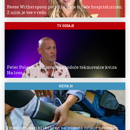
Reese Witherspoon potrdila, da je bil oče hospitaliziran:
Z njim je vse v redu
TV ODDAJE
Peter Poles delil nasvete za bodoče tekmovalce kviza
Na lovu
VIZITA.SI
Imenujejo ga tihi ubijalec, saj pogosto ostane neopažen: