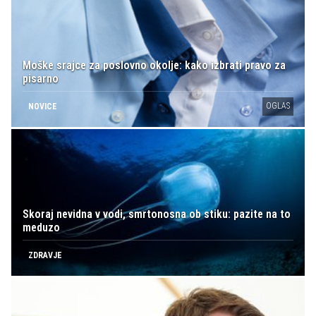
Moške srajce za poslovno okolje: kako izbrati pravo za
pisarno
OGLAS
NOVICE
Skoraj nevidna v vodi, smrtonosna ob stiku: pazite na to
meduzo
ZDRAVJE