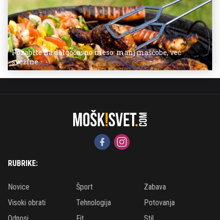
Pozabite na dolgočasno meso: manj maščobe, več
svežine
RUBRIKE:
Novice
Šport
Zabava
Visoki obrati
Tehnologija
Potovanja
Odnosi
Fit
Stil