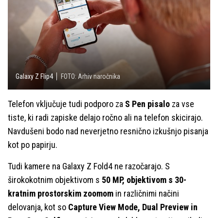
Galaxy Z Flip4
FOTO: Arhiv naročnika
Telefon vključuje tudi podporo za
S Pen pisalo
za vse
tiste, ki radi zapiske delajo ročno ali na telefon skicirajo.
Navdušeni bodo nad neverjetno resnično izkušnjo pisanja
kot po papirju.
Tudi kamere na Galaxy Z Fold4 ne razočarajo. S
širokokotnim objektivom s
50 MP, objektivom s 30-
kratnim prostorskim zoomom
in različnimi načini
delovanja, kot so
Capture View Mode, Dual Preview in