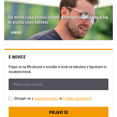
Bo moral Luka Dončić odšteti 43 milijonov? Anamaria naj
bi vložila novo zahtevo
ODNOSI
E-NOVICE
Prijavi se na Moskisvet e-novičke in bodi na tekočem z lepotnimi in
modnimi trendi.
Strinjam se s
splošnimi pogoji
in
Politiko zasebnosti
.
PRIJAVI SE