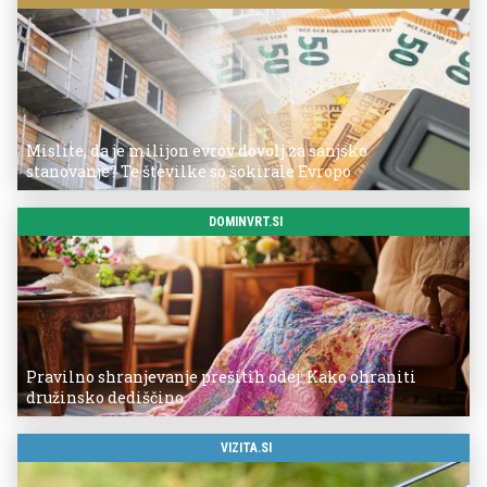
Mislite, da je milijon evrov dovolj za sanjsko
stanovanje? Te številke so šokirale Evropo
DOMINVRT.SI
Pravilno shranjevanje prešitih odej: Kako ohraniti
družinsko dediščino
VIZITA.SI