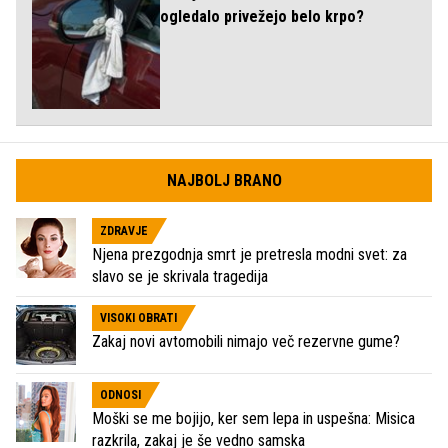
ogledalo privežejo belo krpo?
NAJBOLJ BRANO
ZDRAVJE
Njena prezgodnja smrt je pretresla modni svet: za
slavo se je skrivala tragedija
VISOKI OBRATI
Zakaj novi avtomobili nimajo več rezervne gume?
ODNOSI
Moški se me bojijo, ker sem lepa in uspešna: Misica
razkrila, zakaj je še vedno samska