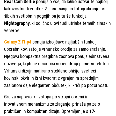
Rear Cam Selfie
ponujajo vse, da lahko ustvarite najbolj
kakovostne trenutke. Za snemanje in fotografiranje pri
šibkih svetlobnih pogojih pa je tu še funkcija
Nightography
, ki odlično ulovi tudi utrinke temnih zimskih
večerov.
Galaxy Z Flip4
ponuja izboljšavo najljubših funkcij
uporabnikov, zato je vrhunsko orodje za samoizražanje.
Njegova kompaktna pregibna zasnova ponuja edinstvena
doživetja, ki jih ne omogoča noben drugi pametni telefon.
Vrhunski dizajn matirano stekleno ohišje, svetleči
kovinski okvir in črni kvadrat z vgrajenim sprednjim
zaslonom daje eleganten občutek, ki kriči po pozornosti.
Gre za napravo, ki izstopa po strojni opremi in
inovativnem mehanizmu za zlaganje, prinaša pa zelo
praktičen in kompakten dizajn. Opremljen je s
17-