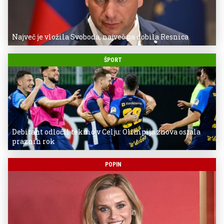
Največ je vložila Svoboda, največ pa dobila Resnica
ŠPORT
Debitant odločil tekmo v Celju: Olimpija znova ostala
praznih rok
POPIN