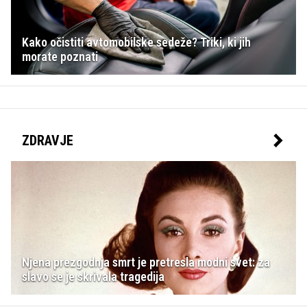
Kako očistiti avtomobilske sedeže? Triki, ki jih
morate poznati
ZDRAVJE
Njena prezgodnja smrt je pretresla modni svet: za
slavo se je skrivala tragedija