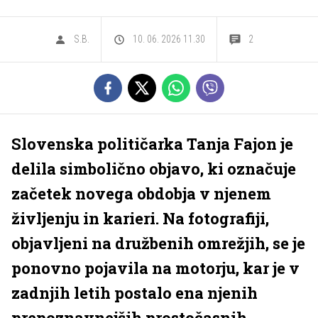
S.B.
10. 06. 2026 11.30
2
Slovenska političarka Tanja Fajon je
delila simbolično objavo, ki označuje
začetek novega obdobja v njenem
življenju in karieri. Na fotografiji,
objavljeni na družbenih omrežjih, se je
ponovno pojavila na motorju, kar je v
zadnjih letih postalo ena njenih
prepoznavnejših prostočasnih