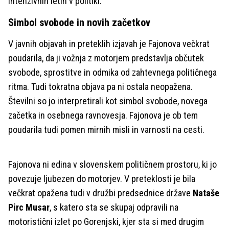
intenzivnih letih v politiki.
Simbol svobode in novih začetkov
V javnih objavah in preteklih izjavah je Fajonova večkrat
poudarila, da ji vožnja z motorjem predstavlja občutek
svobode, sprostitve in odmika od zahtevnega političnega
ritma. Tudi tokratna objava pa ni ostala neopažena.
Številni so jo interpretirali kot simbol svobode, novega
začetka in osebnega ravnovesja. Fajonova je ob tem
poudarila tudi pomen mirnih misli in varnosti na cesti.
Fajonova ni edina v slovenskem političnem prostoru, ki jo
povezuje ljubezen do motorjev. V preteklosti je bila
večkrat opažena tudi v družbi predsednice države
Nataše
Pirc Musar
, s katero sta se skupaj odpravili na
motoristični izlet po Gorenjski, kjer sta si med drugim