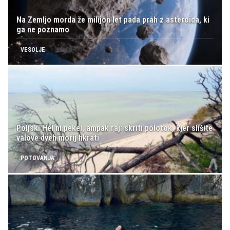
Na Zemljo morda že milijon let pada prah z asteroida, ki
ga ne poznamo
VESOLJE
Poljski Hel ni pekel, ampak raj: skriti polotok, kjer slišite
valove dveh morij hkrati
POTOVANJA