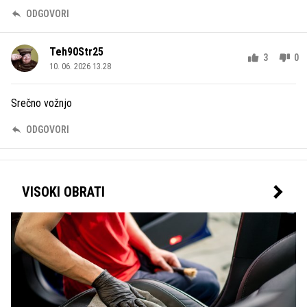
ODGOVORI
Teh90Str25
3
0
10. 06. 2026 13.28
Srečno vožnjo
ODGOVORI
VISOKI OBRATI