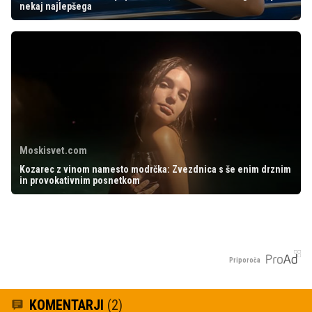
nekaj najlepšega
Moskisvet.com
Kozarec z vinom namesto modrčka: Zvezdnica s še enim drznim
in provokativnim posnetkom
Priporoča
KOMENTARJI
(2)