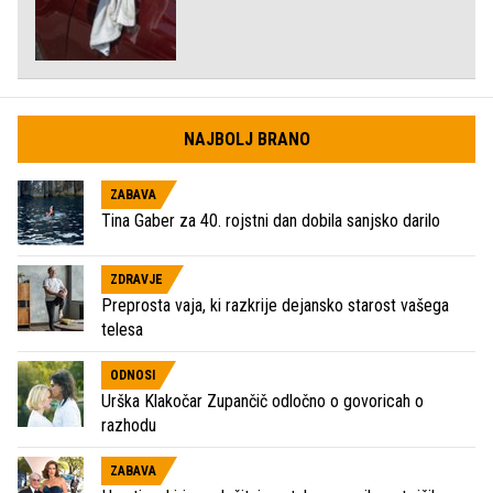
NAJBOLJ BRANO
ZABAVA
Tina Gaber za 40. rojstni dan dobila sanjsko darilo
ZDRAVJE
Preprosta vaja, ki razkrije dejansko starost vašega
telesa
ODNOSI
Urška Klakočar Zupančič odločno o govoricah o
razhodu
ZABAVA