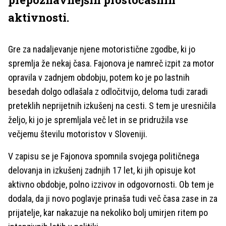
aktivnosti.
Gre za nadaljevanje njene motoristične zgodbe, ki jo
spremlja že nekaj časa. Fajonova je namreč izpit za motor
opravila v zadnjem obdobju, potem ko je po lastnih
besedah dolgo odlašala z odločitvijo, deloma tudi zaradi
preteklih neprijetnih izkušenj na cesti. S tem je uresničila
željo, ki jo je spremljala več let in se pridružila vse
večjemu številu motoristov v Sloveniji.
V zapisu se je Fajonova spomnila svojega političnega
delovanja in izkušenj zadnjih 17 let, ki jih opisuje kot
aktivno obdobje, polno izzivov in odgovornosti. Ob tem je
dodala, da ji novo poglavje prinaša tudi več časa zase in za
prijatelje, kar nakazuje na nekoliko bolj umirjen ritem po