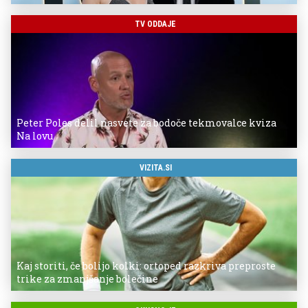
TV ODDAJE
Peter Poles delil nasvete za bodoče tekmovalce kviza
Na lovu
VIZITA.SI
Kaj storiti, če bolijo kolki: ortoped razkriva preproste
trike za zmanjšanje bolečine