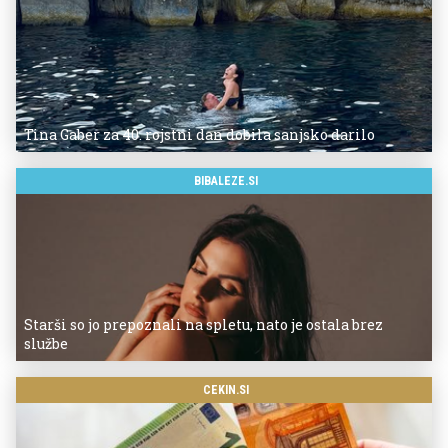
Tina Gaber za 40. rojstni dan dobila sanjsko darilo
BIBALEZE.SI
Starši so jo prepoznali na spletu, nato je ostala brez
službe
CEKIN.SI