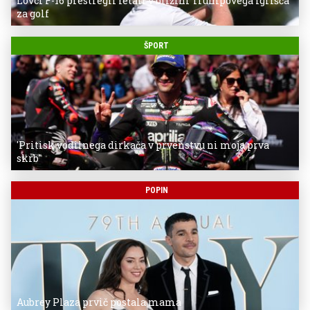
Lovci F-16 prestregli letali v bližini Trumpovega igrišča
za golf
ŠPORT
'Pritisk vodilnega dirkača v prvenstvu ni moja prva
skrb'
POPIN
Aubrey Plaza prvič postala mama