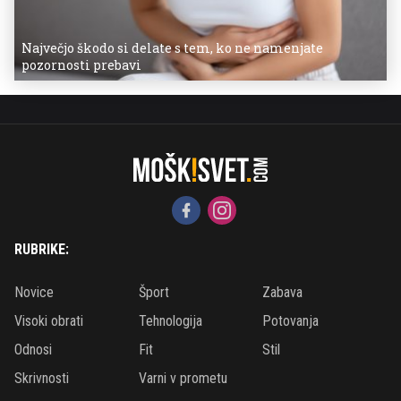
Največjo škodo si delate s tem, ko ne namenjate
pozornosti prebavi
RUBRIKE:
Novice
Šport
Zabava
Visoki obrati
Tehnologija
Potovanja
Odnosi
Fit
Stil
Skrivnosti
Varni v prometu