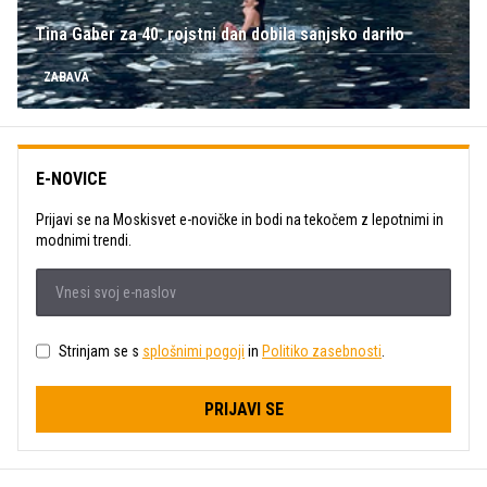
Tina Gaber za 40. rojstni dan dobila sanjsko darilo
ZABAVA
E-NOVICE
Prijavi se na Moskisvet e-novičke in bodi na tekočem z lepotnimi in
modnimi trendi.
Strinjam se s
splošnimi pogoji
in
Politiko zasebnosti
.
PRIJAVI SE