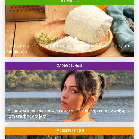
OKUSNO.JE
Italijanski sir, ki ga skoraj nihče ne pozna, a ga Italijani
obožujejo
ZADOVOLJNA.SI
Anastasia po razhodu in spravi: "To je največja napaka, ki
jo naredimo v jezi"
MOSKISVET.COM