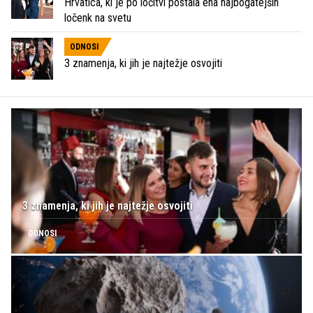
Hrvatica, ki je po ločitvi postala ena najbogatejših
ločenk na svetu
ODNOSI
3 znamenja, ki jih je najtežje osvojiti
3 znamenja, ki jih je najtežje osvojiti
ODNOSI