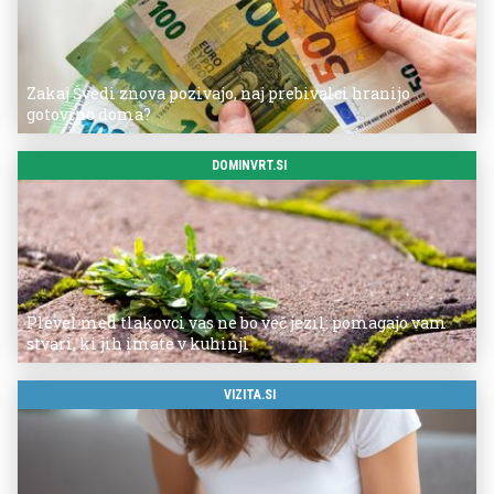
Zakaj Švedi znova pozivajo, naj prebivalci hranijo
gotovino doma?
DOMINVRT.SI
Plevel med tlakovci vas ne bo več jezil: pomagajo vam
stvari, ki jih imate v kuhinji
VIZITA.SI