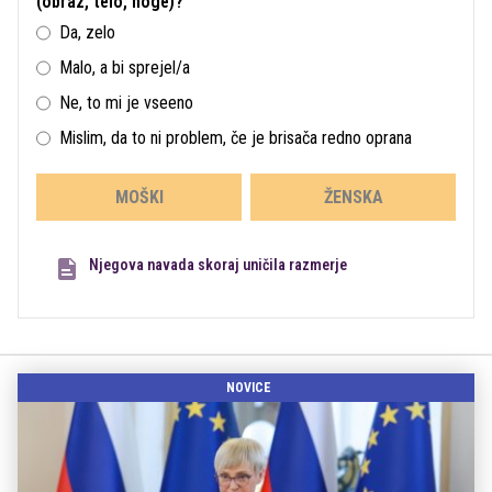
(obraz, telo, noge)?
Da, zelo
Malo, a bi sprejel/a
Ne, to mi je vseeno
Mislim, da to ni problem, če je brisača redno oprana
MOŠKI
ŽENSKA
Njegova navada skoraj uničila razmerje
NOVICE