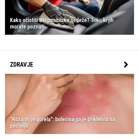
Kako očistiti avtomobilske sedeže? Triki, ki jih
morate poznati
ZDRAVJE
"Koža mi je gorela": bolečina ga je priklenila na
posteljo