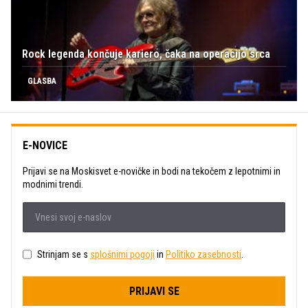
Rock legenda končuje kariero, čaka na operacijo srca
GLASBA
E-NOVICE
Prijavi se na Moskisvet e-novičke in bodi na tekočem z lepotnimi in
modnimi trendi.
Strinjam se s
splošnimi pogoji
in
Politiko zasebnosti
.
PRIJAVI SE