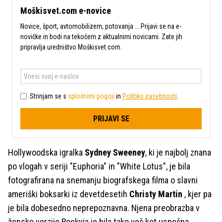
Moškisvet.com e-novice
Novice, šport, avtomobilizem, potovanja ... Prijavi se na e-
novičke in bodi na tekočem z aktualnimi novicami. Zate jih
pripravlja uredništvo Moškisvet.com.
Strinjam se s
splošnimi pogoji
in
Politiko zasebnosti
.
PRIJAVI SE
Hollywoodska igralka
Sydney Sweeney
, ki je najbolj znana
po vlogah v seriji "Euphoria" in "White Lotus", je bila
fotografirana na snemanju biografskega filma o slavni
ameriški boksarki iz devetdesetih
Christy Martin
, kjer pa
je bila dobesedno neprepoznavna. Njena preobrazba v
žensko verzijo Rockyja je bila tako več kot uspešna.