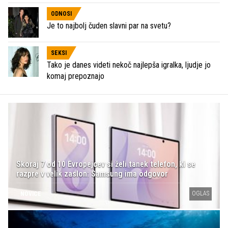
ODNOSI
Je to najbolj čuden slavni par na svetu?
SEKSI
Tako je danes videti nekoč najlepša igralka, ljudje jo
komaj prepoznajo
Skoraj 7 od 10 Evropejcev si želi tanek telefon, ki se
razpre v velik zaslon: Samsung ima odgovor
OGLAS
NOVICE