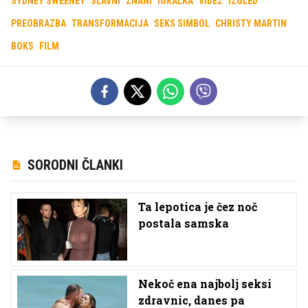
SYDNEY SWEENEY
SLAVNI
ZNANI
IGRALKA
VIDEZ
IZGLED
PREOBRAZBA
TRANSFORMACIJA
SEKS SIMBOL
CHRISTY MARTIN
BOKS
FILM
SORODNI ČLANKI
Ta lepotica je čez noč
postala samska
Nekoč ena najbolj seksi
zdravnic, danes pa