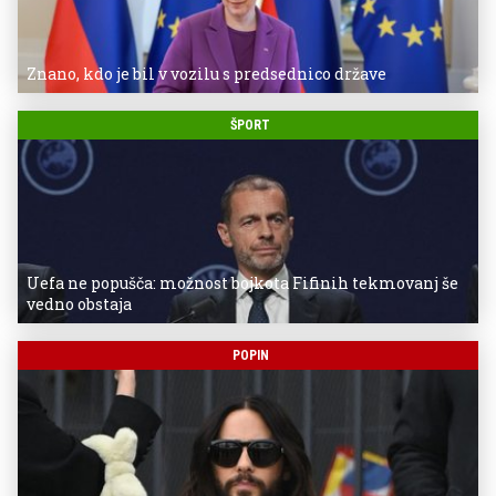
Znano, kdo je bil v vozilu s predsednico države
ŠPORT
Uefa ne popušča: možnost bojkota Fifinih tekmovanj še
vedno obstaja
POPIN