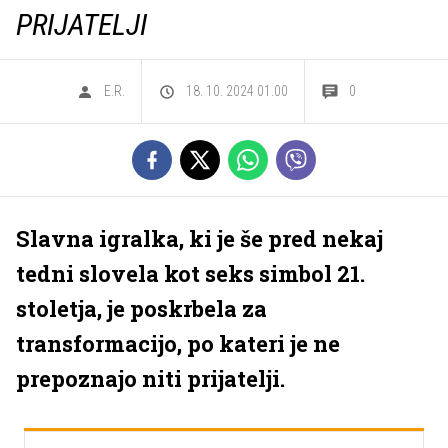
PRIJATELJI
E.R.
18. 10. 2024 01.00
0
Slavna igralka, ki je še pred nekaj
tedni slovela kot seks simbol 21.
stoletja, je poskrbela za
transformacijo, po kateri je ne
prepoznajo niti prijatelji.