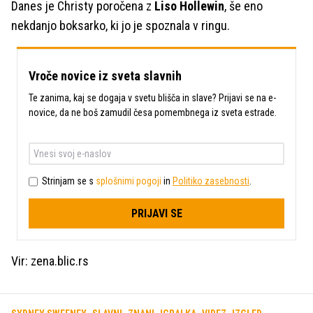
Danes je Christy poročena z
Liso Hollewin
, še eno
nekdanjo boksarko, ki jo je spoznala v ringu.
Vroče novice iz sveta slavnih
Te zanima, kaj se dogaja v svetu blišča in slave? Prijavi se na e-
novice, da ne boš zamudil česa pomembnega iz sveta estrade.
Strinjam se s
splošnimi pogoji
in
Politiko zasebnosti
.
PRIJAVI SE
Vir: zena.blic.rs