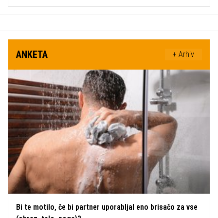
ANKETA
+ Arhiv
Bi te motilo, če bi partner uporabljal eno brisačo za vse