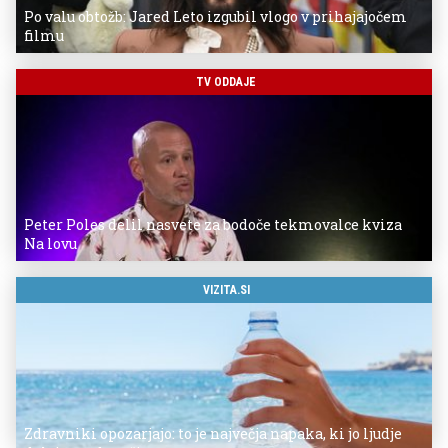
Po valu obtožb: Jared Leto izgubil vlogo v prihajajočem
filmu
TV ODDAJE
Peter Poles delil nasvete za bodoče tekmovalce kviza
Na lovu
VIZITA.SI
Zdravniki opozarjajo: to je največja napaka, ki jo ljudje