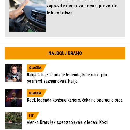
zapravite denar za servis, preverite
teh pet stvari
NAJBOLJ BRANO
GLASBA
Italija žaluje: Umrla je legenda, ki je s svojimi
pesmimi zaznamovala Italijo
GLASBA
Rock legenda končuje kariero, čaka na operacijo srca
FIT
Alenka Bratušek spet zaplavala v ledeni Kokri