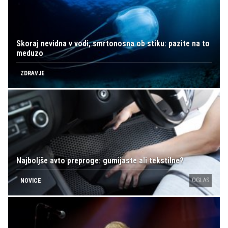
Skoraj nevidna v vodi, smrtonosna ob stiku: pazite na to
meduzo
ZDRAVJE
Najboljše avto preproge: gumijaste ali tekstilne?
OGLAS
NOVICE