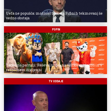
Uefa ne popušča: možnost bojkota Fifinih tekmovanj še
vedno obstaja
POPIN
Tačke na patrulji: Reševalni psi na velikem platnu in v
resničnem življenju
TV ODDAJE