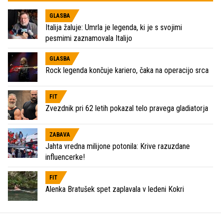
GLASBA
Italija žaluje: Umrla je legenda, ki je s svojimi
pesmimi zaznamovala Italijo
GLASBA
Rock legenda končuje kariero, čaka na operacijo srca
FIT
Zvezdnik pri 62 letih pokazal telo pravega gladiatorja
ZABAVA
Jahta vredna milijone potonila: Krive razuzdane
influencerke!
FIT
Alenka Bratušek spet zaplavala v ledeni Kokri