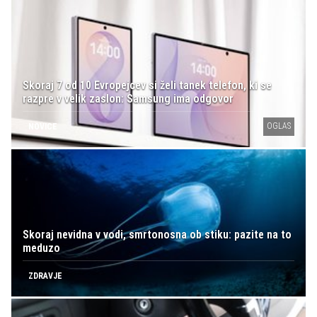
Skoraj 7 od 10 Evropejcev si želi tanek telefon, ki se
razpre v velik zaslon: Samsung ima odgovor
OGLAS
NOVICE
Skoraj nevidna v vodi, smrtonosna ob stiku: pazite na to
meduzo
ZDRAVJE