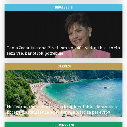
BIBALEZE.SI
Tanja Žagar iskreno: Živeli smo na 40 kvadratih, a imela
sem vse, kar otrok potrebuje
CEKIN.SI
Na Jadranu še vedno obstaja kraj, kjer lahko dopustujete
poceni: nastanitev že od 10 evrov, kosilo za pet evrov
DOMINVRT.SI