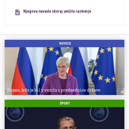
Njegova navada skoraj uničila razmerje
NOVICE
Znano, kdo je bil v vozilu s predsednico države
ŠPORT