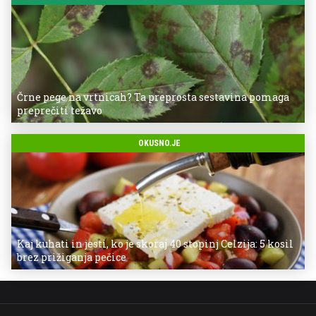
Črne pege na vrtnicah? Ta preprosta sestavina pomaga
preprečiti težavo
OKUSNO.JE
Kaj kuhati in jesti, ko je skoraj 40 stopinj Celzija: 5 kosil
brez prižiganja pečice