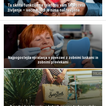
Ta skrita funkcija na telefonu vam lahko reši
življenje – večina ljudi je nima nastavljene
Najpogostejša vprašanja v povezavi z zobnimi luskami in
zobnimi prevlekami
OGLAS