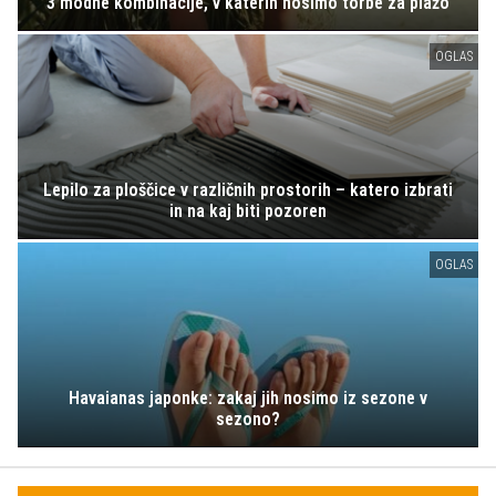
3 modne kombinacije, v katerih nosimo torbe za plažo
OGLAS
Lepilo za ploščice v različnih prostorih – katero izbrati
in na kaj biti pozoren
OGLAS
Havaianas japonke: zakaj jih nosimo iz sezone v
sezono?