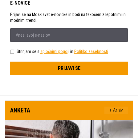
E-NOVICE
Prijavi se na Moskisvet e-novičke in bodi na tekočem z lepotnimi in
modnimi trendi.
Strinjam se s
splošnimi pogoji
in
Politiko zasebnosti
.
PRIJAVI SE
ANKETA
+ Arhiv