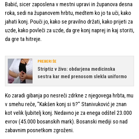
Babić, sicer zaposlena v mestni upravi in županova desna
roka, sedi na županovem hrbtu, medtem ko jo ta uči, kako
jahati konj. Pouči jo, kako se pravilno držati, kako prijeti za
uzde, kako povleči za uzde, da gre konj naprej in kaj storiti,
da gre ta hitreje.
PREBERI ŠE
Striptiz v živo: obdarjena medicinska
sestra kar med prenosom slekla uniformo
Ko zaradi gibanja po nesreči zdrkne z njegovega hrbta, mu
v smehu reče, ''Kakšen konj si ti?'' Stanivuković je znan
kot velik ljubitelj konj. Nedavno je za enega odštel 23.000
evrov (45.000 bosanskih mark). Bosanski mediji so nad
zabavnim posnetkom zgroženi.