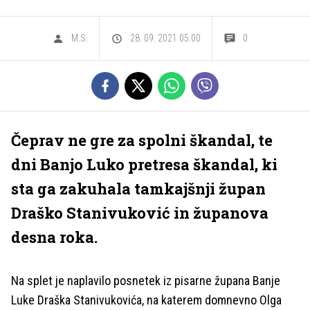
M.S.
28. 09. 2021 05.00
0
Čeprav ne gre za spolni škandal, te
dni Banjo Luko pretresa škandal, ki
sta ga zakuhala tamkajšnji župan
Draško Stanivuković in županova
desna roka.
Na splet je naplavilo posnetek iz pisarne župana Banje
Luke Draška Stanivukovića, na katerem domnevno Olga