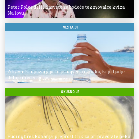
Peter Poles delil nasvete za bodoče tekmovalce kviza
Na lovu
VIZITA.SI
Zdravniki opozarjajo: to je največja napaka, ki jo ljudje
delajo med vročino
OKUSNO.JE
Puding brez kuhanja: preprost trik za pripravo v le nekaj