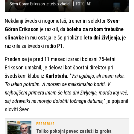
Sven-Göran Eriksson je težko zbolel.
FOTO: AP
Nekdanji švedski nogometaš, trener in selektor
Sven-
Göran Eriksson
je razkril, da
boleha za rakom trebušne
slinavke
in mu ostaja le še približno
leto dni življenja
, je
razkrila za švedski radio P1.
Preden se je pred 11 meseci zaradi bolezni 75-letni
Eriksson umaknil, je deloval kot športni direktor pri
švedskem klubu iz
Karlstada
. "
Vsi ugibajo, ali imam raka.
To lahko potrdim. A moram se maksimalno boriti. V
najboljšem primeru imam še leto dni življenja, morda kaj več,
saj zdravniki ne morejo določiti točnega datuma,
" je pojasnil
sloviti Šved.
PREBERI ŠE
Toliko pokojni pevec zasluži iz groba