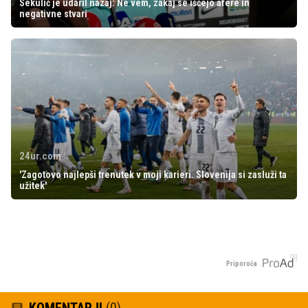
Sekulić je udaril nazaj: Ne vem, zakaj se iščejo afere in
negativne stvari
24ur.com
'Zagotovo najlepši trenutek v moji karieri. Slovenija si zasluži ta
užitek'
Priporoča