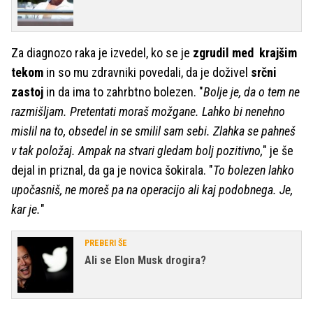
Za diagnozo raka je izvedel, ko se je
zgrudil med krajšim
tekom
in so mu zdravniki povedali, da je doživel
srčni
zastoj
in da ima to zahrbtno bolezen. "
Bolje je, da o tem ne
razmišljam. Pretentati moraš možgane. Lahko bi nenehno
mislil na to, obsedel in se smilil sam sebi. Zlahka se pahneš
v tak položaj. Ampak na stvari gledam bolj pozitivno,
" je še
dejal in priznal, da ga je novica šokirala. "
To bolezen lahko
upočasniš, ne moreš pa na operacijo ali kaj podobnega. Je,
kar je.
"
PREBERI ŠE
Ali se Elon Musk drogira?