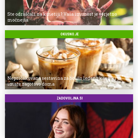
Ste odraščali na kmetiji? Vaša imunost je verjetno
močnejša
OKUSNO.JE
Nepričakovana sestavina za boljšo ledeno kavo, ki jo
imate zagotovo doma
ZADOVOLJNA.SI