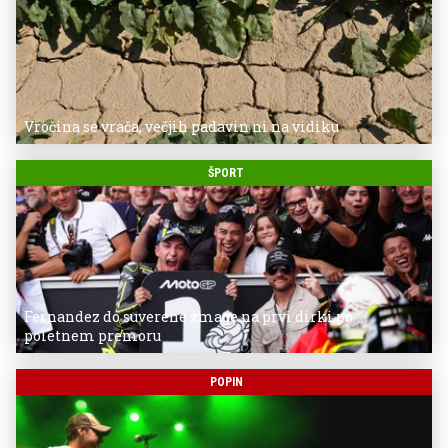
Vročina se vrača, večjih padavin ni na vidiku
ŠPORT
Fernandez do suverene zmage na prvi dirki po
poletnem premoru
POPIN