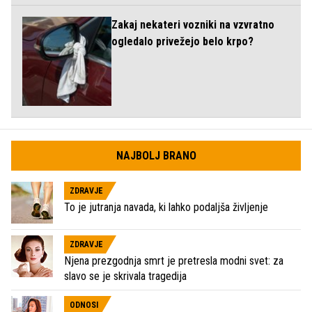
Zakaj nekateri vozniki na vzvratno
ogledalo privežejo belo krpo?
NAJBOLJ BRANO
ZDRAVJE
To je jutranja navada, ki lahko podaljša življenje
ZDRAVJE
Njena prezgodnja smrt je pretresla modni svet: za
slavo se je skrivala tragedija
ODNOSI