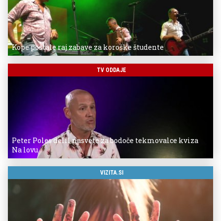
Kope postale raj zabave za koroške študente
TV ODDAJE
Peter Poles delil nasvete za bodoče tekmovalce kviza
Na lovu
VIZITA.SI