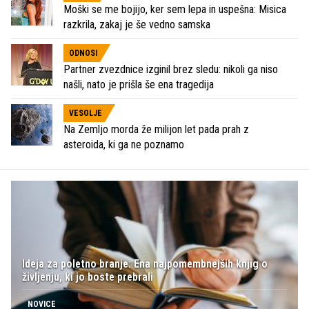
Moški se me bojijo, ker sem lepa in uspešna: Misica
razkrila, zakaj je še vedno samska
ODNOSI
Partner zvezdnice izginil brez sledu: nikoli ga niso
našli, nato je prišla še ena tragedija
VESOLJE
Na Zemljo morda že milijon let pada prah z
asteroida, ki ga ne poznamo
Ideja za poletno branje: Ena najpomembnejših knjig o
življenju, ki jo boste prebrali
NOVICE