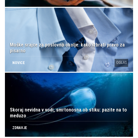
Moške srajce za poslovno okolje: kako izbrati pravo za
pisarno
OGLAS
NOVICE
Skoraj nevidna v vodi, smrtonosna ob stiku: pazite na to
meduzo
ZDRAVJE