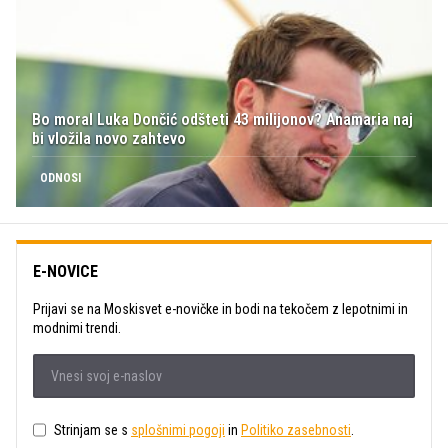
Bo moral Luka Dončić odšteti 43 milijonov? Anamaria naj
bi vložila novo zahtevo
ODNOSI
E-NOVICE
Prijavi se na Moskisvet e-novičke in bodi na tekočem z lepotnimi in
modnimi trendi.
Strinjam se s
splošnimi pogoji
in
Politiko zasebnosti
.