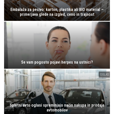
Embalaža za pecivo: karton, plastika ali BIO material –
primerjava glede na izgled, ceno in trajnost
Se vam pogosto pojavi herpes na ustnici?
OGLAS
Spletni avto oglasi spreminjajo način nakupa in prodaje
avtomobilov