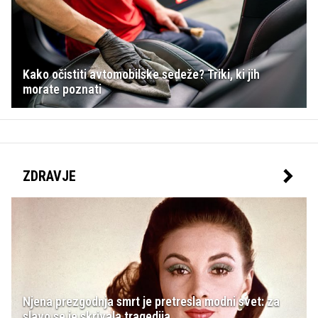
Kako očistiti avtomobilske sedeže? Triki, ki jih
morate poznati
ZDRAVJE
Njena prezgodnja smrt je pretresla modni svet: za
slavo se je skrivala tragedija