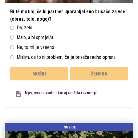
Bi te motilo, če bi partner uporabljal eno brisačo za vse
(obraz, telo, noge)?
Da, zelo
Malo, a bi sprejel/a
Ne, to mi je vseeno
Mislim, da to ni problem, če je brisača redno oprana
MOŠKI
ŽENSKA
Njegova navada skoraj uničila razmerje
NOVICE