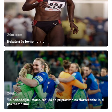
24ur.com
Nekateri še lovijo normo
24ur.com
'Do ponedeljka imamo čas, da se pripravimo na Norvežanke in si
povrnemo moči'