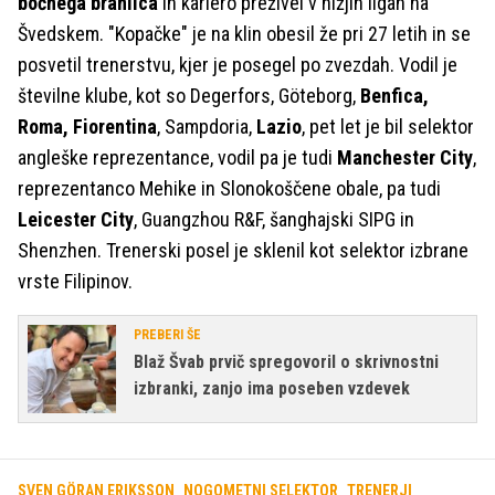
bočnega branilca
in kariero preživel v nižjih ligah na
Švedskem. "Kopačke" je na klin obesil že pri 27 letih in se
posvetil trenerstvu, kjer je posegel po zvezdah. Vodil je
številne klube, kot so Degerfors, Göteborg,
Benfica,
Roma, Fiorentina
, Sampdoria,
Lazio
, pet let je bil selektor
angleške reprezentance, vodil pa je tudi
Manchester City
,
reprezentanco Mehike in Slonokoščene obale, pa tudi
Leicester City
, Guangzhou R&F, šanghajski SIPG in
Shenzhen. Trenerski posel je sklenil kot selektor izbrane
vrste Filipinov.
PREBERI ŠE
Blaž Švab prvič spregovoril o skrivnostni
izbranki, zanjo ima poseben vzdevek
SVEN GÖRAN ERIKSSON
NOGOMETNI SELEKTOR
TRENERJI