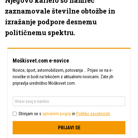
Njegovo kariero so namreč
zaznamovale številne obtožbe in
izražanje podpore desnemu
političnemu spektru.
Moškisvet.com e-novice
Novice, šport, avtomobilizem, potovanja ... Prijavi se na e-
novičke in bodi na tekočem z aktualnimi novicami. Zate jih
pripravlja uredništvo Moškisvet.com.
Strinjam se s
splošnimi pogoji
in
Politiko zasebnosti
.
PRIJAVI SE