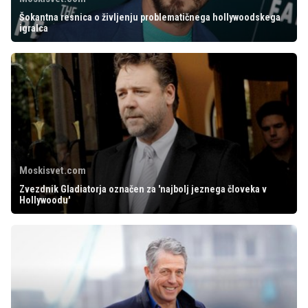
Šokantna resnica o življenju problematičnega hollywoodskega
igralca
Moskisvet.com
Zvezdnik Gladiatorja označen za 'najbolj jeznega človeka v
Hollywoodu'