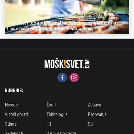
Skrivnost lahkotnega poletnega žara, po katerem ne
boste potrebovali popoldanskega spanca
RUBRIKE:
Novice
Šport
Zabava
Visoki obrati
Tehnologija
Potovanja
Odnosi
Fit
Stil
Skrivnosti
Varni v prometu