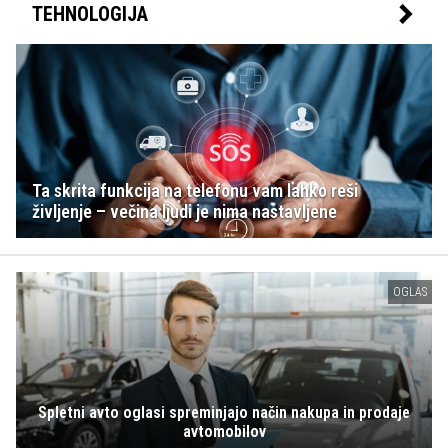
TEHNOLOGIJA
Ta skrita funkcija na telefonu vam lahko reši
življenje – večina ljudi je nima nastavljene
OGLAS
Spletni avto oglasi spreminjajo način nakupa in prodaje
avtomobilov