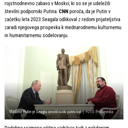
rojstnodnevno zabavo v Moskvi, ki so se je udeležili
številni podporniki Putina.
CNN
poroča, da je Putin v
začetku leta 2023 Seagala odlikoval z redom prijateljstva
zaradi njegovega prispevka k mednarodnemu kulturnemu
in humanitarnemu sodelovanju.
Vladimir Putin je Seaglu izročil ruski potni list
FOTO: Profimedia
Podobno razmerje očitno vzdržuje tudi z nekdanjim