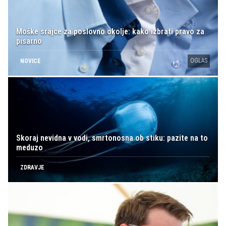
Moške srajce za poslovno okolje: kako izbrati pravo za
pisarno
OGLAS
NOVICE
Skoraj nevidna v vodi, smrtonosna ob stiku: pazite na to
meduzo
ZDRAVJE