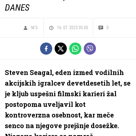
DANES
M.S.
16. 07. 2023 05.00
0
Steven Seagal, eden izmed vodilnih
akcijskih igralcev devetdesetih let, se
je kljub uspešni filmski karieri žal
postopoma uveljavil kot
kontroverzna osebnost, kar meče
senco na njegove prejšnje dosežke.