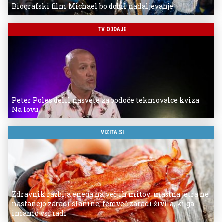
Biografski film Michael bo dobil nadaljevanje
TV ODDAJE
Peter Poles delil nasvete za bodoče tekmovalce kviza
Na lovu
VIZITA.SI
Zdravnik razbija enega največjih mitov: mastna jetra ne
nastanejo zaradi slanine, temveč zaradi živila, ki ga
imamo vsi radi