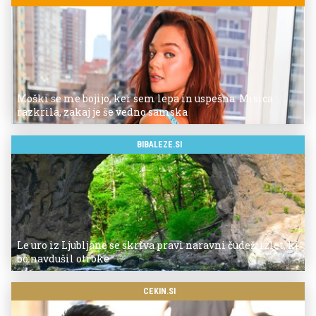
Moški se me bojijo, ker sem lepa in uspešna: Misica
razkrila, zakaj je še vedno samska
BIBALEZE.SI
Le uro iz Ljubljane se skriva pravi naravni čudež: izlet, ki
bo navdušil otroke
CEKIN.SI