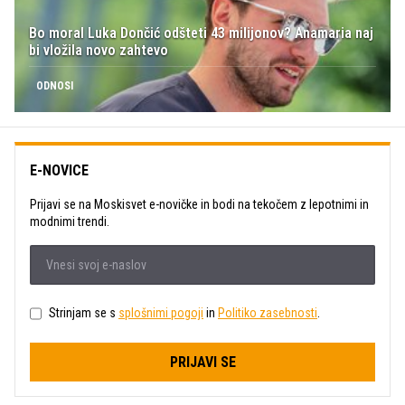
Bo moral Luka Dončić odšteti 43 milijonov? Anamaria naj
bi vložila novo zahtevo
ODNOSI
E-NOVICE
Prijavi se na Moskisvet e-novičke in bodi na tekočem z lepotnimi in
modnimi trendi.
Strinjam se s
splošnimi pogoji
in
Politiko zasebnosti
.
PRIJAVI SE