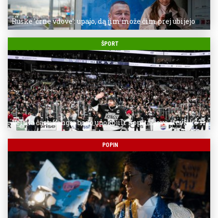
Ruske 'črne vdove': upajo, da jim može čim prej ubijejo
ŠPORT
Velika čast: Kingsi bodo upokojili Kopitarjevo številko 11
POPIN