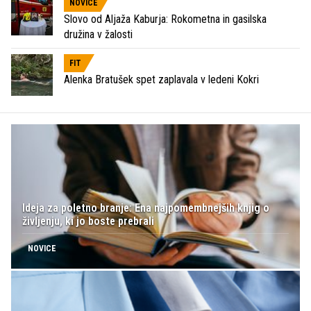
NOVICE
Slovo od Aljaža Kaburja: Rokometna in gasilska
družina v žalosti
FIT
Alenka Bratušek spet zaplavala v ledeni Kokri
Ideja za poletno branje: Ena najpomembnejših knjig o
življenju, ki jo boste prebrali
NOVICE