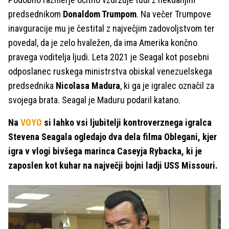
predsednikom
Donaldom Trumpom
. Na večer Trumpove
inavguracije mu je čestital z največjim zadovoljstvom ter
povedal, da je zelo hvaležen, da ima Amerika končno
pravega voditelja ljudi. Leta 2021 je Seagal kot posebni
odposlanec ruskega ministrstva obiskal venezuelskega
predsednika
Nicolasa Madura
, ki ga je igralec označil za
svojega brata. Seagal je Maduru podaril katano.
Na
VOYO
si lahko vsi ljubitelji kontroverznega igralca
Stevena Seagala ogledajo dva dela filma Oblegani, kjer
igra v vlogi bivšega marinca Caseyja Rybacka, ki je
zaposlen kot kuhar na največji bojni ladji USS Missouri.