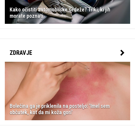
Kako očistiti avtomobilske sedeže? Triki, ki jih
morate poznati
ZDRAVJE
Bolečina ga je priklenila na posteljo: 'Imel sem
občutek, kot da mi koža gori'