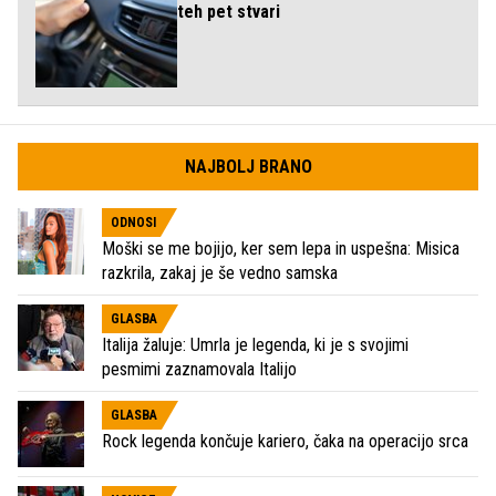
teh pet stvari
NAJBOLJ BRANO
ODNOSI
Moški se me bojijo, ker sem lepa in uspešna: Misica
razkrila, zakaj je še vedno samska
GLASBA
Italija žaluje: Umrla je legenda, ki je s svojimi
pesmimi zaznamovala Italijo
GLASBA
Rock legenda končuje kariero, čaka na operacijo srca