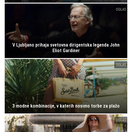
OGLAS
V Ljubljano prihaja svetovna dirigentska legenda John
Eliot Gardiner
OGLAS
3 modne kombinacije, v katerih nosimo torbe za plažo
OGLAS