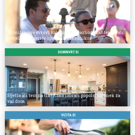
43 milijonov evrov? Koliko so po razhodu zahtevale ali
prejele partnerice športnih zvezdnikov
DOMINVRT.SI
Svetla ali temna tla? Kako izbrati popoln odtenek za
vaš dom
VIZITA.SI