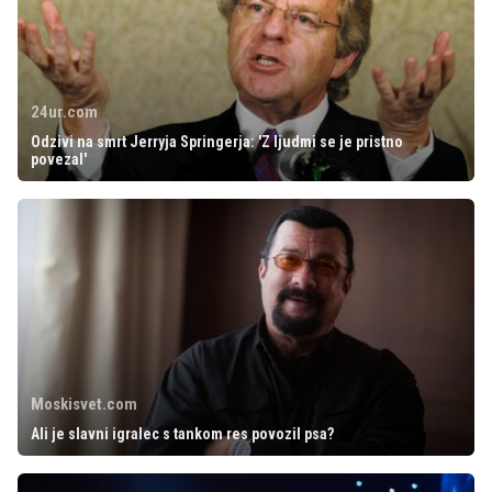
24ur.com
Odzivi na smrt Jerryja Springerja: 'Z ljudmi se je pristno
povezal'
Moskisvet.com
Ali je slavni igralec s tankom res povozil psa?