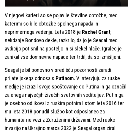
V njegovi karieri so se pojavile številne obtožbe, med
katerimi so bile obtožbe spolnega napada in
neprimernega vedenja. Leta 2018 je
Rachel Grant
,
nekdanje Bondovo dekle, razkrilo, da jo je Seagal med
avdicijo potisnil na posteljo in si slekel hlače. Igralec je
zanikal vse domnevne napade ter trdil, da so izmišljeni.
Seagal je bil ponovno v središču pozornosti zaradi
prijateljskega odnosa s
Putinom.
V intervjuju za ruske
medije je izrazil svoje spoštovanje do Putina in ga označil
za enega največjih živečih svetovnih voditeljev. Putin ga
je osebno odlikoval z ruskim potnim listom leta 2016 ter
mu leta 2018 ponudil službo kot odposlanec za
humanitarne vezi z Združenimi državami. Med rusko
invazijo na Ukrajino marca 2022 je Seagal organiziral