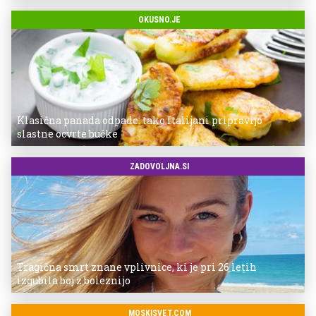
OKUSNO.JE
Klasična panada odpade: tako Italijani pripravijo
slastne ocvrte bučke
ZADOVOLJNA.SI
Tragična smrt znane vplivnice, ki je pri 26 letih
izgubila boj z boleznijo
MOSKISVET.COM