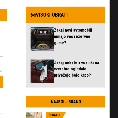
VISOKI OBRATI
Zakaj novi avtomobili
nimajo več rezervne
gume?
Zakaj nekateri vozniki na
vzvratno ogledalo
privežejo belo krpo?
NAJBOLJ BRANO
ZDRAVJE