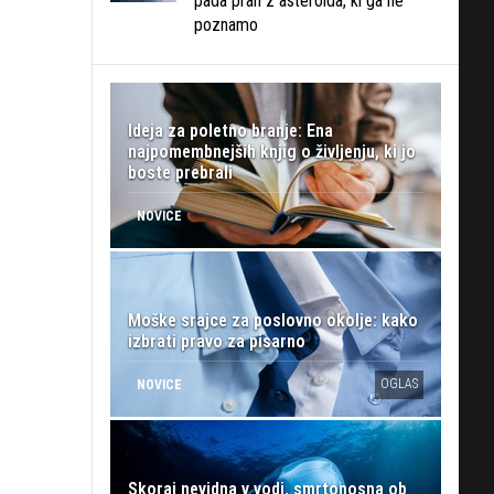
pada prah z asteroida, ki ga ne
poznamo
Ideja za poletno branje: Ena
najpomembnejših knjig o življenju, ki jo
boste prebrali
NOVICE
Moške srajce za poslovno okolje: kako
izbrati pravo za pisarno
OGLAS
NOVICE
Skoraj nevidna v vodi, smrtonosna ob