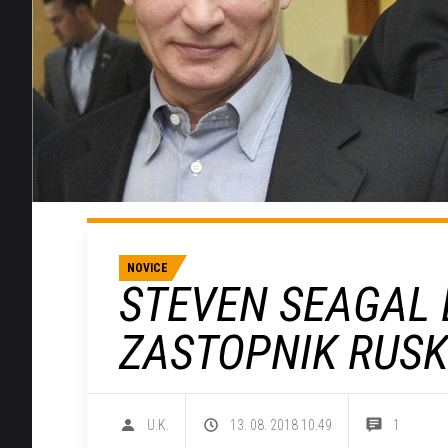
NOVICE
STEVEN SEAGAL 
ZASTOPNIK RUSK
U.K.
13. 08. 2018 10.49
1