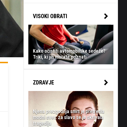
VISOKI OBRATI
Kako očistiti avtomobilske sedeže?
Triki, ki jih morate poznati
ZDRAVJE
Njena prezgodnja smrt je pretresla
modni svet: za slavo se je skrivala
tragedija