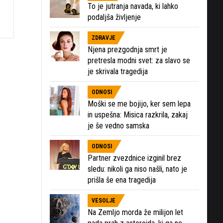
To je jutranja navada, ki lahko
podaljša življenje
ZDRAVJE
Njena prezgodnja smrt je
pretresla modni svet: za slavo se
je skrivala tragedija
ODNOSI
Moški se me bojijo, ker sem lepa
in uspešna: Misica razkrila, zakaj
je še vedno samska
ODNOSI
Partner zvezdnice izginil brez
sledu: nikoli ga niso našli, nato je
prišla še ena tragedija
VESOLJE
Na Zemljo morda že milijon let