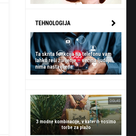
TEHNOLOGIJA
Ta skrita funkcija na telefonu vam
lahko reši življenje – večina ljudi je
nima nastavljene
OGLAS
3 modne kombinacije, v katerih nosimo
torbe za plažo