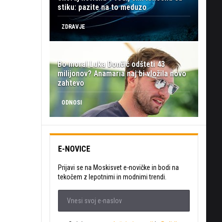
stiku: pazite na to meduzo
ZDRAVJE
Bo moral Luka Dončić odšteti 43
milijonov? Anamaria naj bi vložila novo
zahtevo
ODNOSI
E-NOVICE
Prijavi se na Moskisvet e-novičke in bodi na
tekočem z lepotnimi in modnimi trendi.