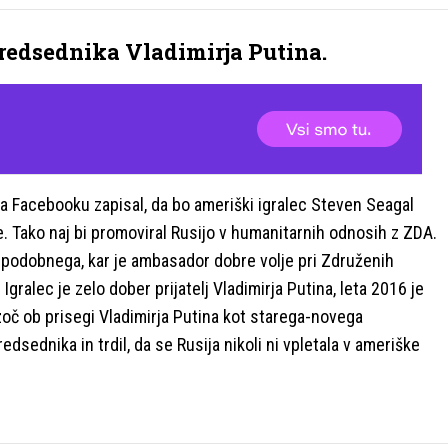
 predsednika Vladimirja Putina.
na Facebooku zapisal, da bo ameriški igralec Steven Seagal
. Tako naj bi promoviral Rusijo v humanitarnih odnosih z ZDA.
j podobnega, kar je ambasador dobre volje pri Združenih
 Igralec je zelo dober prijatelj Vladimirja Putina, leta 2016 je
vzoč ob prisegi Vladimirja Putina kot starega-novega
sednika in trdil, da se Rusija nikoli ni vpletala v ameriške