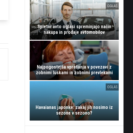
OGLAS
Spletni avto oglasi spreminjajo način
nakupa in prodaje avtomobilov
h
Najpogostejša vprašanja v povezavi z
zobnimi luskami in zobnimi prevlekami
OGLAS
Havaianas japonke: zakaj jih nosimo iz
sezone v sezono?