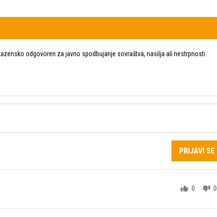
zensko odgovoren za javno spodbujanje sovraštva, nasilja ali nestrpnosti.
PRIJAVI SE
0
0