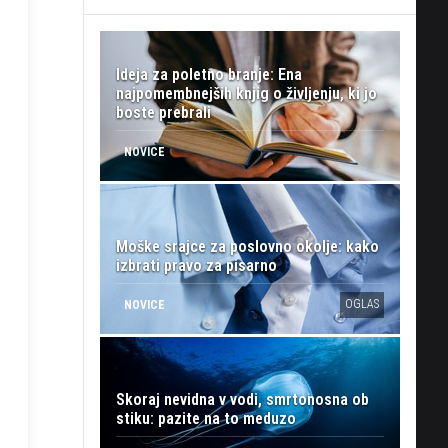
Ideja za poletno branje: Ena
najpomembnejših knjig o življenju, ki jo
boste prebrali
NOVICE
Moške srajce za poslovno okolje: kako
izbrati pravo za pisarno
OGLAS
NOVICE
Skoraj nevidna v vodi, smrtonosna ob
stiku: pazite na to meduzo