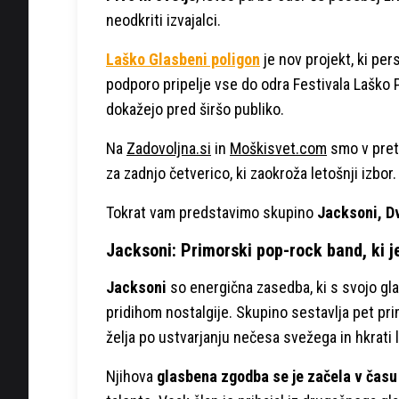
neodkriti izvajalci.
Laško Glasbeni poligon
je nov projekt, ki pe
podporo pripelje vse do odra Festivala Laško Pi
dokažejo pred širšo publiko.
Na
Zadovoljna.si
in
Moškisvet.com
smo v prete
za zadnjo četverico, ki zaokroža letošnji izbor.
Tokrat vam predstavimo skupino
Jacksoni, Dv
Jacksoni: Primorski pop-rock band, ki 
Jacksoni
so energična zasedba, ki s svojo g
pridihom nostalgije. Skupino sestavlja pet pri
želja po ustvarjanju nečesa svežega in hkrati 
Njihova
glasbena zgodba se je začela v času