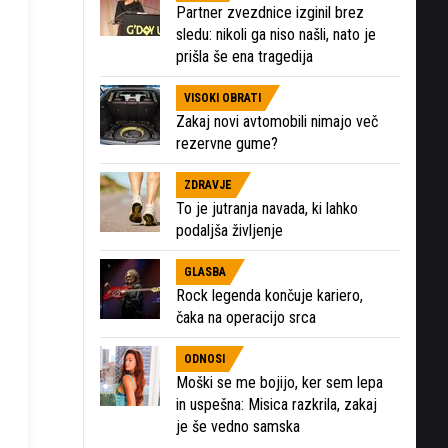
Partner zvezdnice izginil brez
sledu: nikoli ga niso našli, nato je
prišla še ena tragedija
VISOKI OBRATI
Zakaj novi avtomobili nimajo več
rezervne gume?
ZDRAVJE
To je jutranja navada, ki lahko
podaljša življenje
GLASBA
Rock legenda končuje kariero,
čaka na operacijo srca
ODNOSI
Moški se me bojijo, ker sem lepa
in uspešna: Misica razkrila, zakaj
je še vedno samska