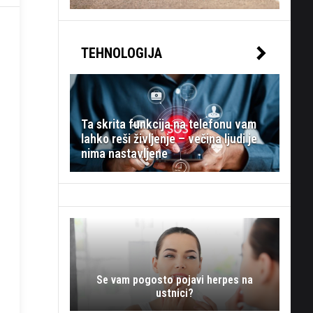
TEHNOLOGIJA
Ta skrita funkcija na telefonu vam
lahko reši življenje – večina ljudi je
nima nastavljene
Se vam pogosto pojavi herpes na
ustnici?