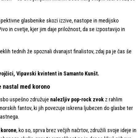
rspektivne glasbenike skozi izzive, nastope in medijsko
vo in cvetje, kjer jim daje priložnost, da se izpostavijo in
klih tednih že spoznali dvanajst finalistov, zdaj pa je čas še
ojčici, Vipavski kvintent in Samanto Kunšt.
je nastal med korono
lasbo uspešno združuje
nalezljiv pop-rock zvok
z rahlim
morskih fantov, ki jih povezuje iskrena ljubezen do glasbe ter
lastnega.
 korone
, ko so, sprva brez večjih načrtov, združili svoje ideje in