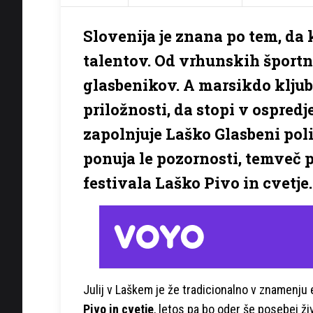
Slovenija je znana po tem, da 
talentov. Od vrhunskih športn
glasbenikov. A marsikdo kljub
priložnosti, da stopi v ospredj
zapolnjuje Laško Glasbeni po
ponuja le pozornosti, temveč p
festivala Laško Pivo in cvetje.
Julij v Laškem je že tradicionalno v znamenju
Pivo in cvetje
, letos pa bo oder še posebej ži