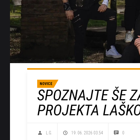
NOVICE
SPOZNAJTE ŠE ZA
PROJEKTA LAŠKO
L.G.
19. 06. 2026 03.54
0