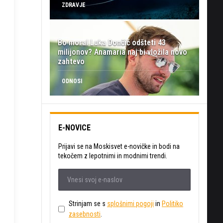
ZDRAVJE
Bo moral Luka Dončić odšteti 43
milijonov? Anamaria naj bi vložila novo
zahtevo
ODNOSI
E-NOVICE
Prijavi se na Moskisvet e-novičke in bodi na
tekočem z lepotnimi in modnimi trendi.
Strinjam se s
splošnimi pogoji
in
Politiko
zasebnosti
.