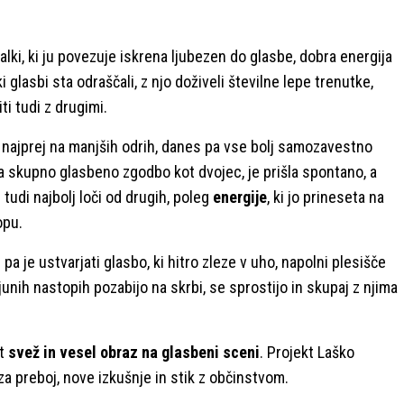
alki, ki ju povezuje iskrena ljubezen do glasbe, dobra energija
glasbi sta odraščali, z njo doživeli številne lepe trenutke,
iti tudi z drugimi.
, najprej na manjših odrih, danes pa vse bolj samozavestno
ta skupno glasbeno zgodbo kot dvojec, je prišla spontano, a
 tudi najbolj loči od drugih, poleg
energije
, ki jo prineseta na
opu.
a je ustvarjati glasbo, ki hitro zleze v uho, napolni plesišče
njunih nastopih pozabijo na skrbi, se sprostijo in skupaj z njima
ot
svež in vesel obraz na glasbeni sceni
. Projekt Laško
za preboj, nove izkušnje in stik z občinstvom.