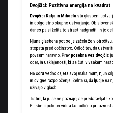
Dvojčici: Pozitivna energija na kvadrat
Dvojčici Katja in Mihaela
sta glasbeni ustvarj
in dolgoletno skupno ustvarjanje. Ob slovenski 
danes pa si želita to strast nadgraditi in jo del
Njuna glasbena pot se je začela že v otroštvu
stopata pred občinstvo. Odločitev, da ustvari
povsem naravno. Prav
posebna vez dvojčic
ju
oder, in usklajenosti, ki se čuti v vsakem nast
Na odru vedno dajeta svoj maksimum, njun cilj p
in dvigne razpoloženje. Želita si, da ljudje na 
uživajo v glasbi.
Tistim, ki ju še ne poznajo, se predstavljata k
Glasbeni poligon vidita kot odlično priložnost 