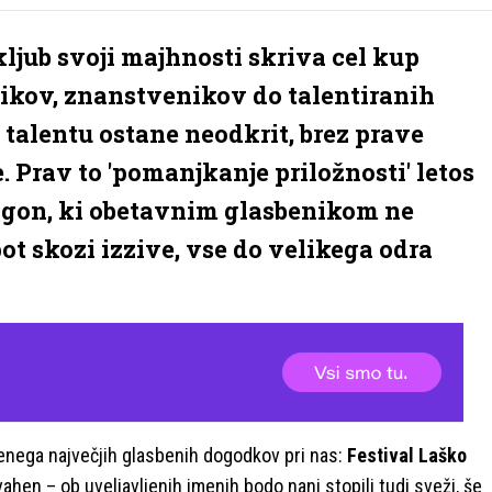
kljub svoji majhnosti skriva cel kup
ikov, znanstvenikov do talentiranih
 talentu ostane neodkrit, brez prave
e. Prav to 'pomanjkanje priložnosti' letos
ligon, ki obetavnim glasbenikom ne
ot skozi izzive, vse do velikega odra
 enega največjih glasbenih dogodkov pri nas:
Festival Laško
vahen – ob uveljavljenih imenih bodo nanj stopili tudi sveži, še