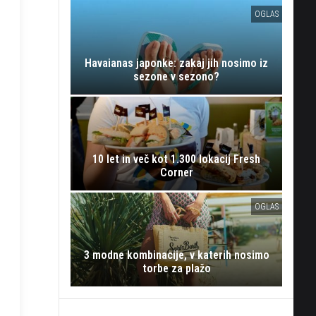
OGLAS
Havaianas japonke: zakaj jih nosimo iz
sezone v sezono?
10 let in več kot 1.300 lokacij Fresh
Corner
OGLAS
3 modne kombinacije, v katerih nosimo
torbe za plažo