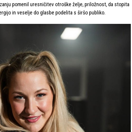
zanju pomenil uresničitev otroške želje, priložnost, da stopita
ergijo in veselje do glasbe podelita s širšo publiko.