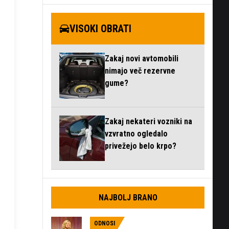
VISOKI OBRATI
Zakaj novi avtomobili
nimajo več rezervne
gume?
Zakaj nekateri vozniki na
vzvratno ogledalo
privežejo belo krpo?
NAJBOLJ BRANO
ODNOSI