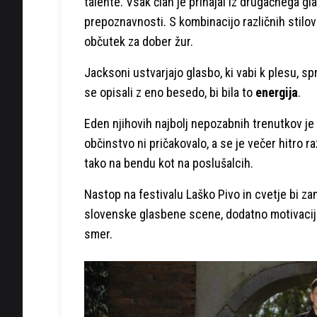
talente. Vsak član je prihajal iz drugačnega gl
prepoznavnosti. S kombinacijo različnih stilov
občutek za dober žur.
Jacksoni ustvarjajo glasbo, ki vabi k plesu, s
se opisali z eno besedo, bi bila to
energija
.
Eden njihovih najbolj nepozabnih trenutkov je
občinstvo ni pričakovalo, a se je večer hitro ra
tako na bendu kot na poslušalcih.
Nastop na festivalu Laško Pivo in cvetje bi z
slovenske glasbene scene, dodatno motivacijo 
smer.