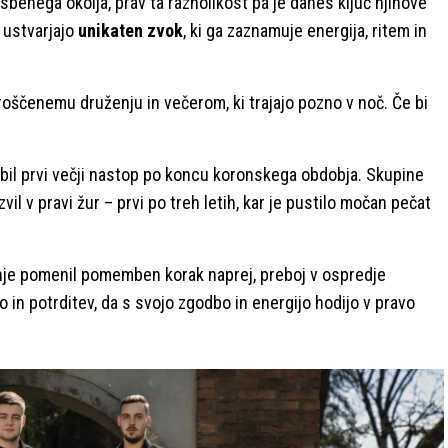
asbenega okolja, prav ta raznolikost pa je danes ključ njihove
 ustvarjajo
unikaten zvok
, ki ga zaznamuje energija, ritem in
proščenemu druženju in večerom, ki trajajo pozno v noč. Če bi
 bil prvi večji nastop po koncu koronskega obdobja. Skupine
zvil v pravi žur – prvi po treh letih, kar je pustilo močan pečat
anje pomenil pomemben korak naprej, preboj v ospredje
in potrditev, da s svojo zgodbo in energijo hodijo v pravo