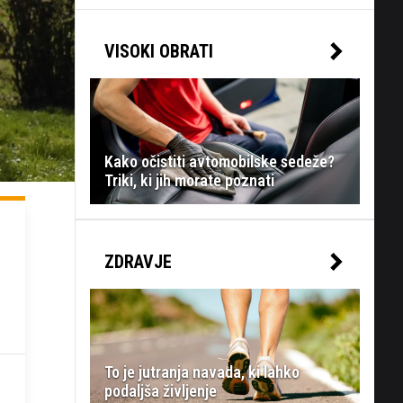
VISOKI OBRATI
Kako očistiti avtomobilske sedeže?
Triki, ki jih morate poznati
ZDRAVJE
To je jutranja navada, ki lahko
podaljša življenje